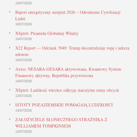
19/07/2026
Raport energetyczny sierpień 2026 – Odrodzenie Cywilizacji
Ludzi
18/07/2026
XSpirit: Piramida Globalnej Władzy
16/07/2026
X22 Report — Odcinek 3949: Trump decentralizuje ropę i uderza
młotem
16/07/2026
Axios: NESARA-GESARA aktywowana, Kwantowy System
Finansowy aktywny, Republika przywrócona
14/07/2026
XSpirit: Ludzkość wkrótce odkryje starożytne ruiny obcych
13/07/2026
ISTOTY POZAZIEMSKIE POMAGAJĄ LUDZKOŚCI
13/07/2026
ZAŁOŻYCIELE SŁONECZNEGO STRAŻNIKA Z
WILLIAMEM TOMPKINSEM
12/07/2026