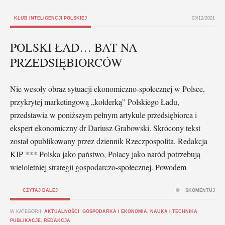
KLUB INTELIGENCJI POLSKIEJ
03/12/2021
POLSKI ŁAD… BAT NA
PRZEDSIĘBIORCÓW
Nie wesoły obraz sytuacji ekonomiczno-społecznej w Polsce,
przykrytej marketingową „kołderką” Polskiego Ładu,
przedstawia w poniższym pełnym artykule przedsiębiorca i
ekspert ekonomiczny dr Dariusz Grabowski. Skrócony tekst
został opublikowany przez dziennik Rzeczpospolita. Redakcja
KIP *** Polska jako państwo, Polacy jako naród potrzebują
wieloletniej strategii gospodarczo-społecznej. Powodem
CZYTAJ DALEJ
SKOMENTUJ
W KATEGORII:
AKTUALNOŚCI
,
GOSPODARKA I EKONOMIA
,
NAUKA I TECHNIKA
,
PUBLIKACJE
,
REDAKCJA