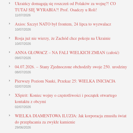
Ukraińcy domagają się roszczeń od Polaków za wojnę?! CO
TUTAJ SIĘ WYRABIA?! Prof. Osadczy u Roli!
11/07/2026
Axios: Szczyt NATO był frontem, 24 lipca to wyzwalacz
10/07/2026
Rosja już nie wierzy, że Zachód chce pokoju na Ukrainie
10/07/2026
ANNA GŁOWACZ – NA FALI WIELKICH ZMIAN (całość)
09/07/2026
04.07.2026. – Stany Zjednoczone obchodziły swoje 250. urodziny
08/07/2026
Pierwszy Poziom Nauki, Przekaz 25: WIELKA INICJACJA
02/07/2026
XSpirit: Koniec wojny o częstotliwości i początek otwartego
kontaktu z obcymi
02/07/2026
WIELKA DIAMENTOWA ILUZJA: Jak korporacja zmusiła świat
do przepłacania za zwykłe kamienie
29/06/2026