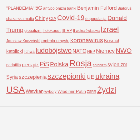
5G
Benjamin Fulford
"PLANDEMIA"
antypolonizm
banki
Białoruś
Covid-19
Donald
Chiny
CIA
chazarska mafia
depopulacja
Izrael
Trump
globalizm
Holokaust
III RP
II wojna światowa
koronawirus
Kościół
kontrola umysłu
Jarosław Kaczyński
ludobójstwo
NWO
Niemcy
NATO
katolicki
lichwa
NBP
Rosja
PiS
Polska
syjonizm
pieniądz
pedofilia
satanizm
szczepionki
ukraina
UE
Syria
szczepienia
USA
Żydzi
Watykan
Władimir Putin
wybory
ZSRR