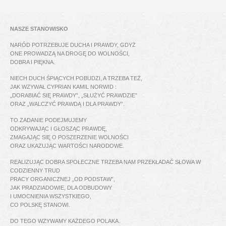
NASZE STANOWISKO
NARÓD POTRZEBUJE DUCHA I PRAWDY, GDYŻ
ONE PROWADZĄ NA DROGĘ DO WOLNOŚCI,
DOBRA I PIĘKNA.
NIECH DUCH ŚPIĄCYCH POBUDZI, A TRZEBA TEŻ,
JAK WZYWAŁ CYPRIAN KAMIL NORWID :
„DORABIAĆ SIĘ PRAWDY”, „SŁUŻYĆ PRAWDZIE”
ORAZ „WALCZYĆ PRAWDĄ I DLA PRAWDY”.
TO ZADANIE PODEJMUJEMY
ODKRYWAJĄC I GŁOSZĄC PRAWDĘ,
ZMAGAJĄC SIĘ O POSZERZENIE WOLNOŚCI
ORAZ UKAZUJĄC WARTOŚCI NARODOWE.
REALIZUJĄC DOBRA SPOŁECZNE TRZEBA NAM PRZEKŁADAĆ SŁOWA W
CODZIENNY TRUD
PRACY ORGANICZNEJ „OD PODSTAW”,
JAK PRADZIADOWIE, DLA ODBUDOWY
I UMOCNIENIA WSZYSTKIEGO,
CO POLSKĘ STANOWI.
DO TEGO WZYWAMY KAŻDEGO POLAKA.