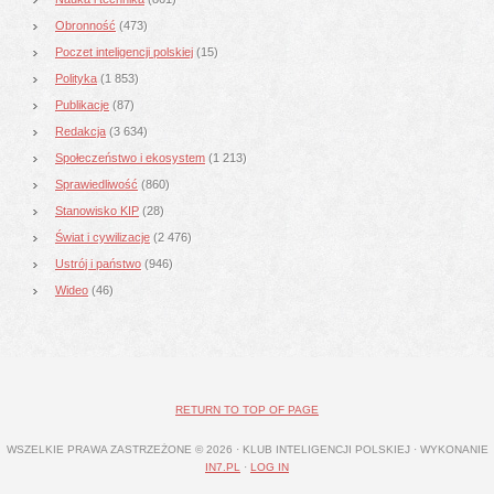
Obronność
(473)
Poczet inteligencji polskiej
(15)
Polityka
(1 853)
Publikacje
(87)
Redakcja
(3 634)
Społeczeństwo i ekosystem
(1 213)
Sprawiedliwość
(860)
Stanowisko KIP
(28)
Świat i cywilizacje
(2 476)
Ustrój i państwo
(946)
Wideo
(46)
RETURN TO TOP OF PAGE
WSZELKIE PRAWA ZASTRZEŻONE © 2026 · KLUB INTELIGENCJI POLSKIEJ · WYKONANIE
IN7.PL
·
LOG IN