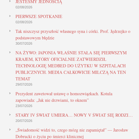
JESTEŚMY JEDNOŚCIĄ
02/08/2026
PIERWSZE SPOTKANIE
02/08/2026
Tak niszczysz przyszłość własnego syna i córki. Prof. Jędrzejko o
podstawowym błędzie
30/07/2026
NA ŻYWO: JAPONIA WŁAŚNIE STAŁA SIĘ PIERWSZYM
KRAJEM, KTÓRY OFICJALNIE ZATWIERDZIŁ
TECHNOLOGIĘ MEDBED DO UŻYTKU W SZPITALACH
PUBLICZNYCH. MEDIA CAŁKOWICIE MILCZĄ NA TEN
TEMAT
29/07/2026
Prezydent zawetował ustawę o homozwiązkach. Kotula
zapowiada: „Jak nie drzwiami, to oknem”
23/07/2026
STARY IV ŚWIAT UMIERA… NOWY V ŚWIAT SIĘ RODZI…
20/07/2026
„Świadomość widzi to, czego mózg nie zapamiętał” — Jarosław
Dobrucki o życiu po śmierci klinicznej