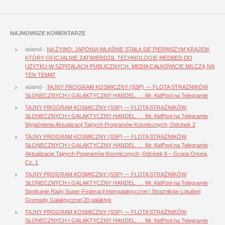
NAJNOWSZE KOMENTARZE
adamd
-
NA ŻYWO: JAPONIA WŁAŚNIE STAŁA SIĘ PIERWSZYM KRAJEM,
KTÓRY OFICJALNIE ZATWIERDZIŁ TECHNOLOGIĘ MEDBED DO
UŻYTKU W SZPITALACH PUBLICZNYCH. MEDIA CAŁKOWICIE MILCZĄ NA
TEN TEMAT
adamd
-
TAJNY PROGRAM KOSMICZNY (SSP) — FLOTA STRAŻNIKÓW
SŁONECZNYCH I GALAKTYCZNY HANDEL. … Mr. KidPool na Telegramie
TAJNY PROGRAM KOSMICZNY (SSP) — FLOTA STRAŻNIKÓW
SŁONECZNYCH I GALAKTYCZNY HANDEL. … Mr. KidPool na Telegramie
-
Wyjaśnienia Aktualizacji Tajnych Programów Kosmicznych, Odcinek 2
TAJNY PROGRAM KOSMICZNY (SSP) — FLOTA STRAŻNIKÓW
SŁONECZNYCH I GALAKTYCZNY HANDEL. … Mr. KidPool na Telegramie
-
Aktualizacje Tajnych Programów Kosmicznych, Odcinek 8 – Grupa Oriona,
Cz. 1
TAJNY PROGRAM KOSMICZNY (SSP) — FLOTA STRAŻNIKÓW
SŁONECZNYCH I GALAKTYCZNY HANDEL. … Mr. KidPool na Telegramie
-
Spotkanie Rady Super-Federacji Intergalaktycznej i Strażników Lokalnej
Gromady Galaktycznej 20 galaktyk
TAJNY PROGRAM KOSMICZNY (SSP) — FLOTA STRAŻNIKÓW
SŁONECZNYCH I GALAKTYCZNY HANDEL. … Mr. KidPool na Telegramie
-