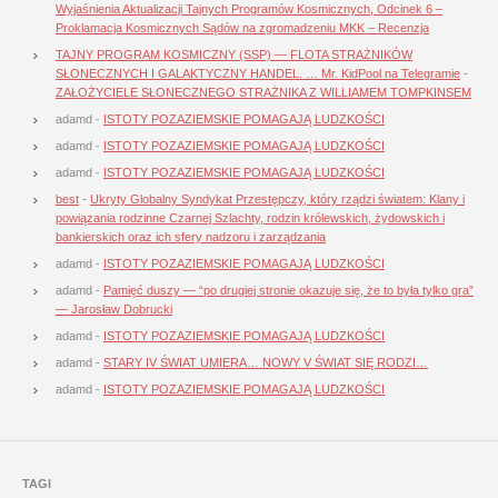
Wyjaśnienia Aktualizacji Tajnych Programów Kosmicznych, Odcinek 6 –
Proklamacja Kosmicznych Sądów na zgromadzeniu MKK – Recenzja
TAJNY PROGRAM KOSMICZNY (SSP) — FLOTA STRAŻNIKÓW
SŁONECZNYCH I GALAKTYCZNY HANDEL. … Mr. KidPool na Telegramie
-
ZAŁOŻYCIELE SŁONECZNEGO STRAŻNIKA Z WILLIAMEM TOMPKINSEM
adamd
-
ISTOTY POZAZIEMSKIE POMAGAJĄ LUDZKOŚCI
adamd
-
ISTOTY POZAZIEMSKIE POMAGAJĄ LUDZKOŚCI
adamd
-
ISTOTY POZAZIEMSKIE POMAGAJĄ LUDZKOŚCI
best
-
Ukryty Globalny Syndykat Przestępczy, który rządzi światem: Klany i
powiązania rodzinne Czarnej Szlachty, rodzin królewskich, żydowskich i
bankierskich oraz ich sfery nadzoru i zarządzania
adamd
-
ISTOTY POZAZIEMSKIE POMAGAJĄ LUDZKOŚCI
adamd
-
Pamięć duszy — “po drugiej stronie okazuje się, że to była tylko gra”
— Jarosław Dobrucki
adamd
-
ISTOTY POZAZIEMSKIE POMAGAJĄ LUDZKOŚCI
adamd
-
STARY IV ŚWIAT UMIERA… NOWY V ŚWIAT SIĘ RODZI…
adamd
-
ISTOTY POZAZIEMSKIE POMAGAJĄ LUDZKOŚCI
TAGI