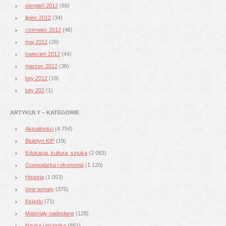
sierpień 2012
(69)
lipiec 2012
(34)
czerwiec 2012
(46)
maj 2012
(26)
kwiecień 2012
(44)
marzec 2012
(36)
luty 2012
(19)
luty 202
(1)
ARTYKUŁY – KATEGORIE
Aktualności
(4 754)
Biuletyn KIP
(19)
Edukacja, kultura, sztuka
(2 063)
Gospodarka i ekonomia
(1 120)
Historia
(1 053)
Inne tematy
(375)
Książki
(71)
Materiały nadesłane
(128)
Nauka i technika
(861)