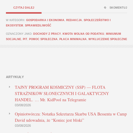
CZYTAJ DALEJ
SKOMENTUJ
W KATEGORII:
GOSPODARKA I EKONOMIA
,
REDAKCJA
,
SPOŁECZEŃSTWO I
EKOSYSTEM
,
SPRAWIEDLIWOŚĆ
OZNACZONY JAKO:
DOCHODY Z PRACY
,
KWOTA WOLNA OD PODATKU
,
MINIUMUM
SOCJALNE
,
PIT
,
POMOC SPOŁECZNA
,
PŁACA MINIMALNA
,
WYKLUCZENIE SPOŁECZNE
ARTYKUŁY
TAJNY PROGRAM KOSMICZNY (SSP) — FLOTA
STRAŻNIKÓW SŁONECZNYCH I GALAKTYCZNY
HANDEL. … Mr. KidPool na Telegramie
03/08/2026
Opiniotwórcza: Notatka Sekretarza Skarbu USA Bessenta w Camp
David udowadnia, że “Koniec jest bliski”
03/08/2026