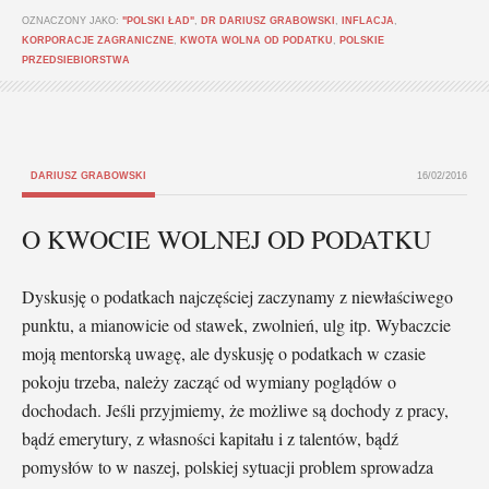
OZNACZONY JAKO:
"POLSKI ŁAD"
,
DR DARIUSZ GRABOWSKI
,
INFLACJA
,
KORPORACJE ZAGRANICZNE
,
KWOTA WOLNA OD PODATKU
,
POLSKIE
PRZEDSIEBIORSTWA
DARIUSZ GRABOWSKI
16/02/2016
O KWOCIE WOLNEJ OD PODATKU
Dyskusję o podatkach najczęściej zaczynamy z niewłaściwego
punktu, a mianowicie od stawek, zwolnień, ulg itp. Wybaczcie
moją mentorską uwagę, ale dyskusję o podatkach w czasie
pokoju trzeba, należy zacząć od wymiany poglądów o
dochodach. Jeśli przyjmiemy, że możliwe są dochody z pracy,
bądź emerytury, z własności kapitału i z talentów, bądź
pomysłów to w naszej, polskiej sytuacji problem sprowadza