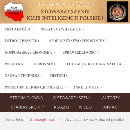
AKTUALNOŚCI
ŚWIAT I CYWILIZACJE
USTRÓJ I PAŃSTWO
SPOŁECZEŃSTWO I EKOSYSTEM
GOSPODARKA I EKONOMIA
SPRAWIEDLIWOŚĆ
POLITYKA
OBRONNOŚĆ
EDUKACJA, KULTURA, SZTUKA
NAUKA I TECHNIKA
HISTORIA
POCZET INTELIGENCJI POLSKIEJ
INNE TEMATY
STRONA GŁÓWNA
O STOWARZYSZENIU
AUTORZY
STANOWISKO KIP
KSIĄŻKI
WIDEO
KONTAKT
Jesteś tutaj:
Strona główna
Archiwum kwota wolna od podatku