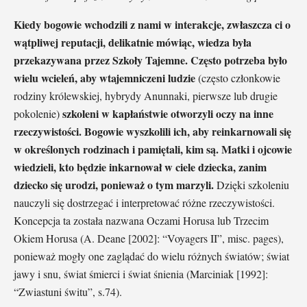
Kiedy bogowie wchodzili z nami w interakcje, zwłaszcza ci o
wątpliwej reputacji, delikatnie mówiąc, wiedza była
przekazywana przez Szkoły Tajemne. Często potrzeba było
wielu wcieleń, aby wtajemniczeni ludzie
(często członkowie
rodziny królewskiej, hybrydy Anunnaki, pierwsze lub drugie
szkoleni w kapłaństwie otworzyli oczy na inne
pokolenie)
rzeczywistości. Bogowie wyszkolili ich, aby reinkarnowali się
w określonych rodzinach i pamiętali, kim są. Matki i ojcowie
wiedzieli, kto będzie inkarnował w ciele dziecka, zanim
dziecko się urodzi, ponieważ o tym marzyli.
Dzięki szkoleniu
nauczyli się dostrzegać i interpretować różne rzeczywistości.
Koncepcja ta została nazwana Oczami Horusa lub Trzecim
Okiem Horusa (A. Deane [2002]: “Voyagers II”, misc. pages),
ponieważ mogły one zaglądać do wielu różnych światów; świat
jawy i snu, świat śmierci i świat śnienia (Marciniak [1992]:
“Zwiastuni świtu”, s.74).