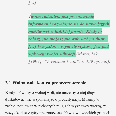
[…]
T
woim zadaniem jest przenoszenie
informacji i rozwijanie się do najwyższych
możliwości w ludzkiej formie. Kiedy to
robisz, nie możesz nie wpływać na tłumy.
[…] Wszystko, z czym się stykasz, jest pod
wpływem twojej wibracji
(Marciniak
[1992]: “Zwiastuni świtu”, s. 139 op. cit.).
2.1 Wolna wola kontra preprzeznaczenie
Kiedy mówimy o wolnej woli, nie możemy o niej długo
dyskutować, nie wspominając o predestynacji. Musimy to
zrobić, ponieważ w niektórych religiach wyznawcy wierzą, że
wszystko jest z góry przeznaczone. Nawet w świeckich grupach