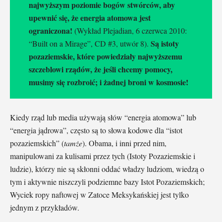
najwyższym poziomie bogów stwórców, aby
upewnić się, że energia atomowa jest
ograniczona!
(Wykład Plejadian, 6 czerwca 2010:
Są istoty
“Built on a Mirage”, CD #3, utwór 8).
pozaziemskie, które powiedziały najwyższemu
szczeblowi rządów, że jeśli chcemy pomocy,
musimy się rozbroić; i żadnej broni w kosmosie!
Kiedy rząd lub media używają słów “energia atomowa” lub
“energia jądrowa”, często są to słowa kodowe dla “istot
pozaziemskich” (
tamże
). Obama, i inni przed nim,
manipulowani za kulisami przez tych (Istoty Pozaziemskie i
ludzie), którzy nie są skłonni oddać władzy ludziom, wiedzą o
tym i aktywnie niszczyli podziemne bazy Istot Pozaziemskich;
Wyciek ropy naftowej w Zatoce Meksykańskiej jest tylko
jednym z przykładów.