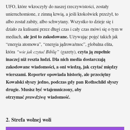
UFO, które wkroczyły do naszej rzeczywistości, zostały
unieruchomione, z zimną krwią, a jeśli ktokolwiek przeżył, to
albo został zabity, albo schwytany. Wszystko to dzieje się i
działo za kulisami przez długi czas i cały czas mówi się o tym w
ale jest to zakodowane.
mediach,
Używając pojęć takich jak
“energia atomowa”, “energia jądrowa/moc”, globalna elita,
czyta ją zupełnie
która
“wie jak czytać Biblię”
(gazety),
inaczej niż reszta ludzi.
Dla nich media dostarczają
zakodowane wiadomości, a oni wiedzą, jak czytać między
wierszami. Reporter opowiada historię, ale przeciętny
Kowalski słyszy jedno, podczas gdy pan Rothschild słyszy
drugie. Musisz być wtajemniczony, aby
otrzymać
wiadomość.
prawdziwą
2. Strefa wolnej woli