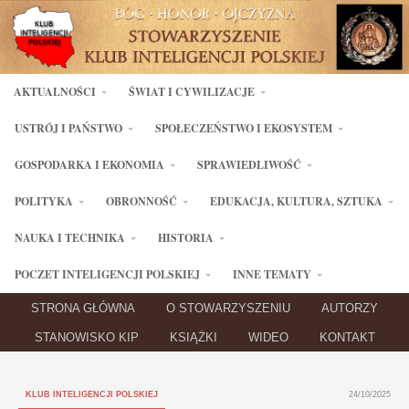
AKTUALNOŚCI
ŚWIAT I CYWILIZACJE
USTRÓJ I PAŃSTWO
SPOŁECZEŃSTWO I EKOSYSTEM
GOSPODARKA I EKONOMIA
SPRAWIEDLIWOŚĆ
POLITYKA
OBRONNOŚĆ
EDUKACJA, KULTURA, SZTUKA
NAUKA I TECHNIKA
HISTORIA
POCZET INTELIGENCJI POLSKIEJ
INNE TEMATY
STRONA GŁÓWNA
O STOWARZYSZENIU
AUTORZY
STANOWISKO KIP
KSIĄŻKI
WIDEO
KONTAKT
KLUB INTELIGENCJI POLSKIEJ
24/10/2025