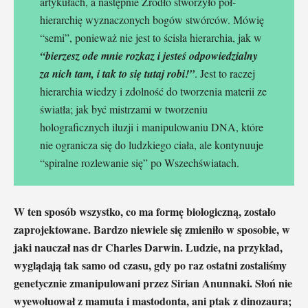
artykułach, a następnie Źródło stworzyło pół-
hierarchię wyznaczonych bogów stwórców. Mówię
“semi”, ponieważ nie jest to ścisła hierarchia, jak w
“bierzesz ode mnie rozkaz i jesteś odpowiedzialny
za nich tam, i tak to się tutaj robi!”
. Jest to raczej
hierarchia wiedzy i zdolność do tworzenia materii ze
światła; jak być mistrzami w tworzeniu
holograficznych iluzji i manipulowaniu DNA, które
nie ogranicza się do ludzkiego ciała, ale kontynuuje
“spiralne rozlewanie się” po Wszechświatach.
W ten sposób wszystko, co ma formę biologiczną, zostało
zaprojektowane. Bardzo niewiele się zmieniło w sposobie, w
jaki nauczał nas dr Charles Darwin. Ludzie, na przykład,
wyglądają tak samo od czasu, gdy po raz ostatni zostaliśmy
genetycznie zmanipulowani przez Sirian Anunnaki. Słoń nie
wyewoluował z mamuta i mastodonta, ani ptak z dinozaura;