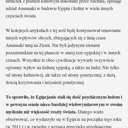
tabliczek z pismem klinowym dokonane przez Sitchina, opisując
udział Anunnaki w budowie Egiptu i kultur w wielu innych
częściach świata.
W kolejnych artykułach z tej serii będę kontynuował omawianie
innych wpływów obcych, zbiegających się z linią czasu
Anunnaki tutaj na Ziemi. Nie byli jedynymi istotami
pozaziemskimi na tej planecie w starej erze egipskiej i w innych
czasach. Wszystkie te obce cywilizacje wywarły oczywiście
ogromny wpływ na kulturę egipską, a także na ludzi; Nie tylko
od strony kulturowej, ale także od strony genetycznej, z dużą
ilością krzyżowania i inżynierii genetycznej.
To sprawiło, że Egipcjanie stali się dość psychicznym ludem i
w pewnym sensie nieco bardziej wielowymiarowym w swoim
myśleniu niż większość reszty świata.
Dlatego warto
obserwować, co wydarzyło się w Egipcie na początku tego roku
(w 2011 r.) w związku z wrzawą przeciwko urzędującemu