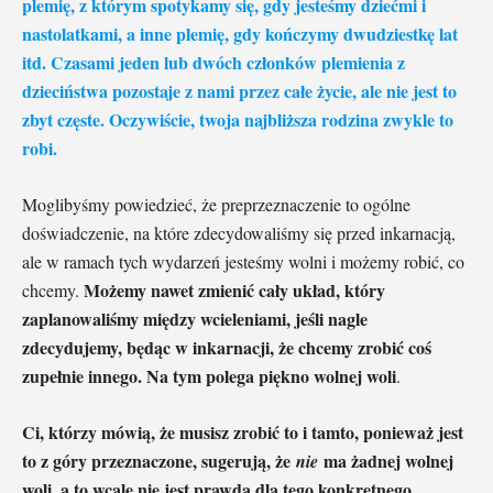
plemię, z którym spotykamy się, gdy jesteśmy dziećmi i
nastolatkami, a inne plemię, gdy kończymy dwudziestkę lat
itd. Czasami jeden lub dwóch członków plemienia z
dzieciństwa pozostaje z nami przez całe życie, ale nie jest to
zbyt częste. Oczywiście, twoja najbliższa rodzina zwykle to
robi.
Moglibyśmy powiedzieć, że preprzeznaczenie to ogólne
doświadczenie, na które zdecydowaliśmy się przed inkarnacją,
ale w ramach tych wydarzeń jesteśmy wolni i możemy robić, co
Możemy nawet zmienić cały układ, który
chcemy.
zaplanowaliśmy między wcieleniami, jeśli nagle
zdecydujemy, będąc w inkarnacji, że chcemy zrobić coś
zupełnie innego.
Na tym polega piękno wolnej woli
.
Ci, którzy mówią, że musisz zrobić to i tamto, ponieważ jest
to z góry przeznaczone, sugerują, że
ma żadnej wolnej
nie
woli, a to wcale nie jest prawdą dla tego konkretnego