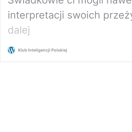
interpretacji swoich prze
Pierwszy
dalej
poziom
nauczania,
przekaz
Klub Inteligencji Polskiej
6:
JEST
ŚWIATŁO
NA
KOŃCU
TUNELU
–
CO
DZIEJE
SIĘ
PO
ŚMIERCI
CIAŁA
?