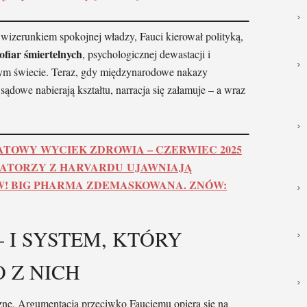
izerunkiem spokojnej władzy, Fauci kierował polityką,
ofiar śmiertelnych
, psychologicznej dewastacji i
ym świecie. Teraz, gdy międzynarodowe nakazy
ądowe nabierają kształtu, narracja się załamuje – a wraz
ATOWY WYCIEK ZDROWIA – CZERWIEC 2025
MATORZY Z HARVARDU UJAWNIAJĄ
! BIG PHARMA ZDEMASKOWANA. ZNÓW:
– I SYSTEM, KTÓRY
 Z NICH
zne. Argumentacja przeciwko Fauciemu opiera się na