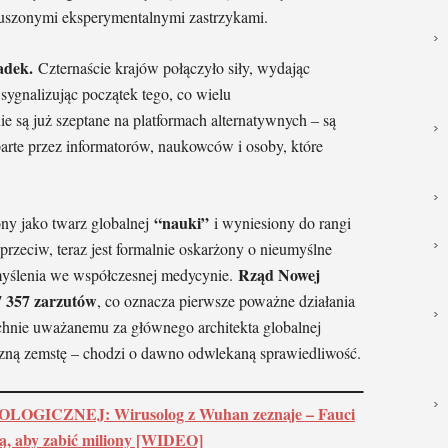
uszonymi eksperymentalnymi zastrzykami.
adek.
Czternaście krajów połączyło siły, wydając
sygnalizując początek tego, co wielu
e są już szeptane na platformach alternatywnych – są
rte przez informatorów, naukowców i osoby, które
“nauki”
ny jako twarz globalnej
i wyniesiony do rangi
 sprzeciw, teraz jest formalnie oskarżony o nieumyślne
Rząd Nowej
omyślenia we współczesnej medycynie.
7 357 zarzutów
, co oznacza pierwsze poważne działania
hnie uważanemu za głównego architekta globalnej
czną zemstę – chodzi o dawno odwlekaną sprawiedliwość.
OGICZNEJ: Wirusolog z Wuhan zeznaje – Fauci
ą, aby zabić miliony [WIDEO]