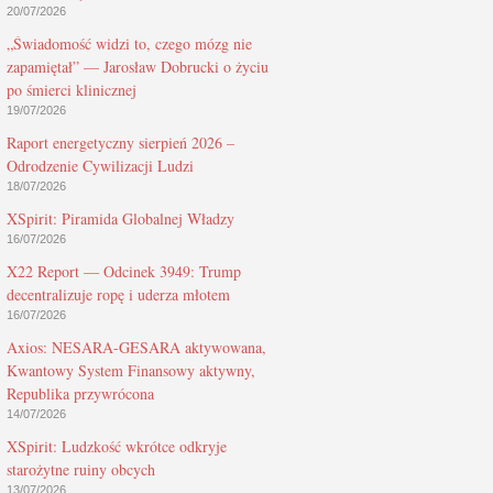
20/07/2026
„Świadomość widzi to, czego mózg nie
zapamiętał” — Jarosław Dobrucki o życiu
po śmierci klinicznej
19/07/2026
Raport energetyczny sierpień 2026 –
Odrodzenie Cywilizacji Ludzi
18/07/2026
XSpirit: Piramida Globalnej Władzy
16/07/2026
X22 Report — Odcinek 3949: Trump
decentralizuje ropę i uderza młotem
16/07/2026
Axios: NESARA-GESARA aktywowana,
Kwantowy System Finansowy aktywny,
Republika przywrócona
14/07/2026
XSpirit: Ludzkość wkrótce odkryje
starożytne ruiny obcych
13/07/2026