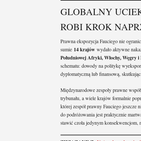
GLOBALNY UCIEK
ROBI KROK NAP
Prawna ekspozycja Fauciego nie ograni
14 krajów
sumie
wydało aktywne nakaz
Południowej Afryki, Włochy, Węgry i 
schematu: dowody na politykę wyeksport
dyplomatyczną lub finansową, skutkuj
Międzynarodowe zespoły prawne współp
trybunału, a wiele krajów formalnie pop
której zespół prawny Fauciego jeszcze n
do podróżowania jest praktycznie martwa
stawić czoła jedynym konsekwencjom, na