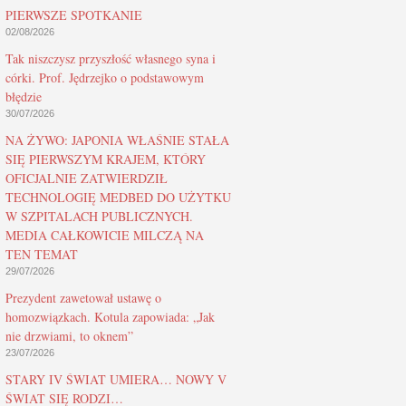
PIERWSZE SPOTKANIE
02/08/2026
Tak niszczysz przyszłość własnego syna i
córki. Prof. Jędrzejko o podstawowym
błędzie
30/07/2026
NA ŻYWO: JAPONIA WŁAŚNIE STAŁA
SIĘ PIERWSZYM KRAJEM, KTÓRY
OFICJALNIE ZATWIERDZIŁ
TECHNOLOGIĘ MEDBED DO UŻYTKU
W SZPITALACH PUBLICZNYCH.
MEDIA CAŁKOWICIE MILCZĄ NA
TEN TEMAT
29/07/2026
Prezydent zawetował ustawę o
homozwiązkach. Kotula zapowiada: „Jak
nie drzwiami, to oknem”
23/07/2026
STARY IV ŚWIAT UMIERA… NOWY V
ŚWIAT SIĘ RODZI…