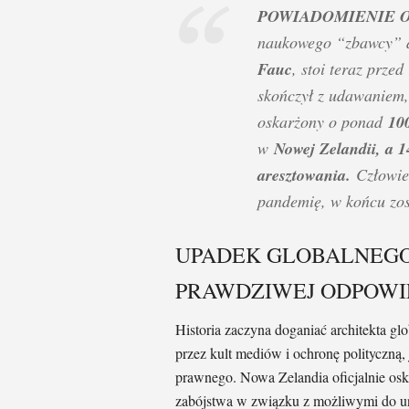
POWIADOMIENIE 
naukowego “zbawcy” d
Fauc
, stoi teraz prze
skończył z udawaniem, 
oskarżony o ponad
100
w
Nowej Zelandii, a 1
aresztowania.
Człowiek
pandemię, w końcu zos
UPADEK GLOBALNEGO
PRAWDZIWEJ ODPOWI
Historia zaczyna doganiać architekta gl
przez kult mediów i ochronę polityczną
prawnego. Nowa Zelandia oficjalnie os
zabójstwa w związku z możliwymi do u