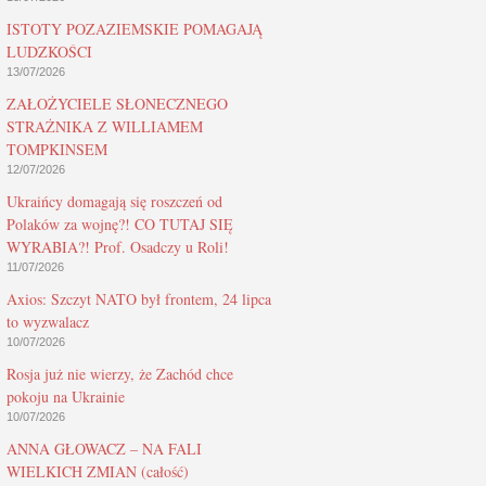
ISTOTY POZAZIEMSKIE POMAGAJĄ
LUDZKOŚCI
13/07/2026
ZAŁOŻYCIELE SŁONECZNEGO
STRAŻNIKA Z WILLIAMEM
TOMPKINSEM
12/07/2026
Ukraińcy domagają się roszczeń od
Polaków za wojnę?! CO TUTAJ SIĘ
WYRABIA?! Prof. Osadczy u Roli!
11/07/2026
Axios: Szczyt NATO był frontem, 24 lipca
to wyzwalacz
10/07/2026
Rosja już nie wierzy, że Zachód chce
pokoju na Ukrainie
10/07/2026
ANNA GŁOWACZ – NA FALI
WIELKICH ZMIAN (całość)