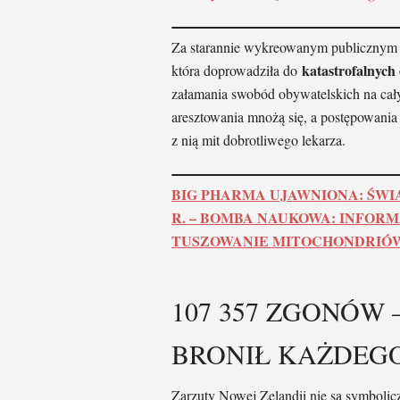
Za starannie wykreowanym publicznym w
katastrofalnych 
która doprowadziła do
załamania swobód obywatelskich na cał
aresztowania mnożą się, a postępowania s
z nią mit dobrotliwego lekarza.
BIG PHARMA UJAWNIONA: ŚWI
R. – BOMBA NAUKOWA: INFOR
TUSZOWANIE MITOCHONDRIÓW
107 357 ZGONÓW 
BRONIŁ KAŻDEGO
Zarzuty Nowej Zelandii nie są symbolic