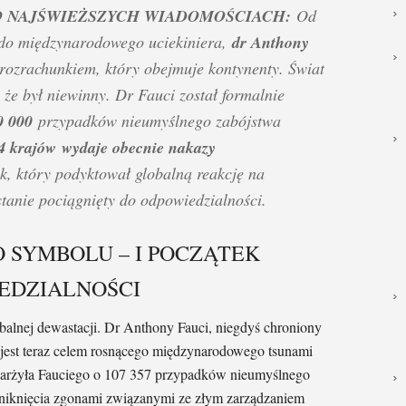
O NAJŚWIEŻSZYCH WIADOMOŚCIACH:
Od
o międzynarodowego uciekiniera,
dr Anthony
d rozrachunkiem, który obejmuje kontynenty. Świat
że był niewinny. Dr Fauci został formalnie
 000
przypadków nieumyślnego zabójstwa
4 krajów
wydaje obecnie nakazy
, który podyktował globalną reakcję na
tanie pociągnięty do odpowiedzialności.
 SYMBOLU – I POCZĄTEK
EDZIALNOŚCI
obalnej dewastacji. Dr Anthony Fauci, niegdyś chroniony
, jest teraz celem rosnącego międzynarodowego tsunami
karżyła Fauciego o 107 357 przypadków nieumyślnego
niknięcia zgonami związanymi ze złym zarządzaniem