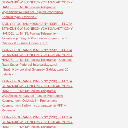
STRAŻNIKÓW SŁONECZNYCH I GALAKTYCZNY
HANDEL. … Mr. KidPool na Telegramie
-
Wyjaśnienia Aktualizacji Tajnych Programów
Kosmicznych, Odcinek 2
TAJNY PROGRAM KOSMICZNY (SSP) — FLOTA
STRAŻNIKÓW SŁONECZNYCH I GALAKTYCZNY
HANDEL. … Mr. KidPool na Telegramie
-
Aktualizacje Tajnych Programów Kosmicznych,
Odcinek 8 – Grupa Oriona, Cz. 1
TAJNY PROGRAM KOSMICZNY (SSP) — FLOTA
STRAŻNIKÓW SŁONECZNYCH I GALAKTYCZNY
HANDEL. … Mr. KidPool na Telegramie
-
Spotkanie
Rady Super-Federacji Intergalaktycznej
i Strażników Lokalnej Gromady Galaktycznej 20
galaktyk
TAJNY PROGRAM KOSMICZNY (SSP) — FLOTA
STRAŻNIKÓW SŁONECZNYCH I GALAKTYCZNY
HANDEL. … Mr. KidPool na Telegramie
-
Wyjaśnienia Aktualizacji Tajnych Programów
Kosmicznych, Odcinek 6 – Proklamacja
Kosmicznych Sądów na zgromadzeniu MKK –
Recenzja
TAJNY PROGRAM KOSMICZNY (SSP) — FLOTA
STRAŻNIKÓW SŁONECZNYCH I GALAKTYCZNY
HANDEL. … Mr. KidPool na Telegramie
-