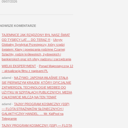
09/07/2026
NOWSZE KOMENTARZE
TAJEMNICE JAK RZĄDZONY BYŁ NASZ ŚWIAT
OD TYSIĘCY LAT… DO TERAZ !!!
-
Ukryty
Globalny Syndykat Przestępczy, który rządzi
światem: Klany i powiązania rodzinne Czarnej
Szlachty, rodzin królewskich, żydowskich i
bankierskich oraz ich sfery nadzoru i zarządzania
WIELKI EKSPERYMENT
-
Ponad Majestatyczną 12
– aktualizacja filmu z napisami PL
adamd
-
NA ŻYWO: JAPONIA WŁAŚNIE STAŁA
SIĘ PIERWSZYM KRAJEM, KTÓRY OFICJALNIE
ZATWIERDZIŁ TECHNOLOGIĘ MEDBED DO
UŻYTKU W SZPITALACH PUBLICZNYCH. MEDIA
CAŁKOWICIE MILCZĄ NA TEN TEMAT
adamd
-
TAJNY PROGRAM KOSMICZNY (SSP)
— FLOTA STRAŻNIKÓW SŁONECZNYCH I
GALAKTYCZNY HANDEL. … Mr. KidPool na
Telegramie
TAJNY PROGRAM KOSMICZNY (SSP) — FLOTA