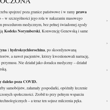
ROCZONA
prawa
rzeba spojrzeć poza granice państwowe i w ramy
go – w szczególności jego rola w nakazaniu masowego
m procedurom medycznym, bez pełnej świadomej zgody
Kodeks Norymberski
ają
, Konwencję Genewską i same
tyna
hydroksychlorochina
i
, po skoordynowaną
torów, a nawet pacjentów, którzy kwestionowali narrację,
ę przymusu. Nie działał jako doradca medyczny – działał
rską.
ły daleko poza COVID.
by samobójstw, załamały gospodarki, opóźniły leczenie
liczonych społeczności. Zrobił to przy pełnym wsparciu
technologicznych – a teraz ten sojusz milczenia pęka.