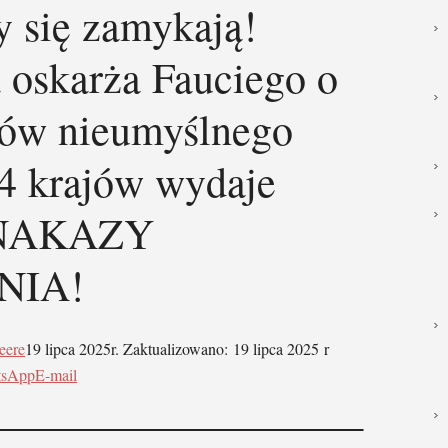
 się zamykają!
 oskarża Fauciego o
tów nieumyślnego
4 krajów wydaje
NAKAZY
NIA!
eere
19 lipca 2025r. Zaktualizowano: 19 lipca 2025 r
tsApp
E-mail