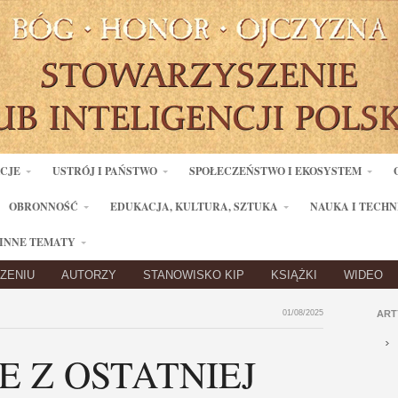
ACJE
USTRÓJ I PAŃSTWO
SPOŁECZEŃSTWO I EKOSYSTEM
OBRONNOŚĆ
EDUKACJA, KULTURA, SZTUKA
NAUKA I TECHN
INNE TEMATY
ZENIU
AUTORZY
STANOWISKO KIP
KSIĄŻKI
WIDEO
01/08/2025
ART
E Z OSTATNIEJ