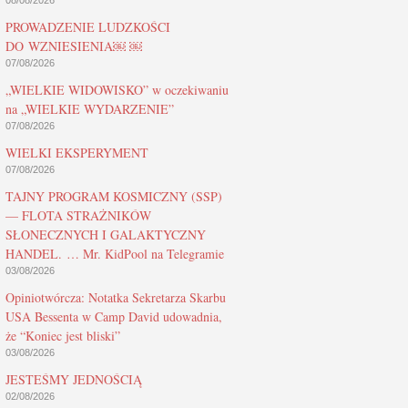
08/08/2026
PROWADZENIE LUDZKOŚCI
DO WZNIESIENIA￼ ￼
07/08/2026
„WIELKIE WIDOWISKO” w oczekiwaniu
na „WIELKIE WYDARZENIE”
07/08/2026
WIELKI EKSPERYMENT
07/08/2026
TAJNY PROGRAM KOSMICZNY (SSP)
— FLOTA STRAŻNIKÓW
SŁONECZNYCH I GALAKTYCZNY
HANDEL. … Mr. KidPool na Telegramie
03/08/2026
Opiniotwórcza: Notatka Sekretarza Skarbu
USA Bessenta w Camp David udowadnia,
że “Koniec jest bliski”
03/08/2026
JESTEŚMY JEDNOŚCIĄ
02/08/2026