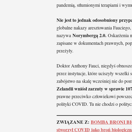
pandemią, stłumionymi terapiami i wym
Nie jest to jednak odosobniony przyp
globalne nakazy aresztowania Fauciego, 
Norymbergą 2.0.
nazywa
Oskarżenia ni
zapisane w dokumentach prawnych, popa
przeżyły.
Doktor Anthony Fauci, niegdyś obnoszo
przez instytucje, które uciszyły wszelki
zabójstwo na skalę wcześniej nie do p
Zelandii wniósł zarzuty w sprawie 10
prawne przeciwko człowiekowi powszec
polityki COVID. Tu nie chodzi o polity
ZWIĄZANE Z:
BOMBA BRONI BIOL
stworzył COVID jako broń biologiczn