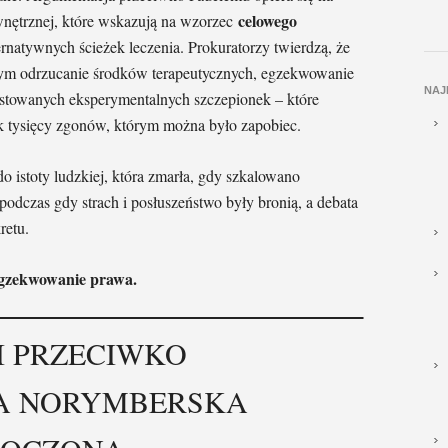
celowego
nętrznej, które wskazują na wzorzec
rnatywnych ścieżek leczenia. Prokuratorzy twierdzą, że
 tym odrzucanie środków terapeutycznych, egzekwowanie
NAJ
testowanych eksperymentalnych szczepionek – które
k tysięcy zgonów, którym można było zapobiec.
o istoty ludzkiej, która zmarła, gdy szkalowano
podczas gdy strach i posłuszeństwo były bronią, a debata
retu.
 egzekwowanie prawa.
I PRZECIWKO
IA NORYMBERSKA