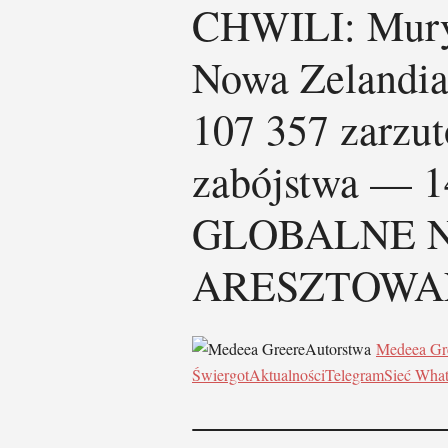
CHWILI: Mury
Nowa Zelandia
107 357 zarzu
zabójstwa — 1
GLOBALNE 
ARESZTOWA
Autorstwa
Medeea Gr
Świergot
Aktualności
Telegram
Sieć Wha