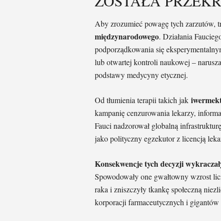
ZOSTAŁA PRZEK
Aby zrozumieć powagę tych zarzutów, t
międzynarodowego
. Działania Faucie
podporządkowania się eksperymentalny
lub otwartej kontroli naukowej – narusz
podstawy medycyny etycznej.
iwermek
Od tłumienia terapii takich jak
kampanię cenzurowania lekarzy, informa
Fauci nadzorował globalną infrastruktur
jako polityczny egzekutor z licencją leka
Konsekwencje tych decyzji wykracza
Spowodowały one gwałtowny wzrost licz
raka i zniszczyły tkankę społeczną niez
korporacji farmaceutycznych i gigantów 