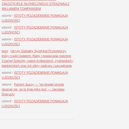
ZAŁOŻYCIELE SŁONECZNEGO STRAŻNIKA Z
WILLIAMEM TOMPKINSEM
adamd
-
ISTOTY POZAZIEMSKIE POMAGAJĄ
LUDZKOŚCI
adamd
-
ISTOTY POZAZIEMSKIE POMAGAJĄ
LUDZKOŚCI
adamd
-
ISTOTY POZAZIEMSKIE POMAGAJĄ
LUDZKOŚCI
best
-
Ukryty Globalny Syndykat Przestępczy,
który rządzi światem: Klany i powiązania rodzinne
Czarnej Szlachty, rodzin królewskich, żydowskich i
bankierskich oraz ich sfery nadzoru i zarządzania
adamd
-
ISTOTY POZAZIEMSKIE POMAGAJĄ
LUDZKOŚCI
adamd
-
Pamięć duszy — “po drugiej stronie
okazuje się, że to była tylko gra” — Jarosław
Dobrucki
adamd
-
ISTOTY POZAZIEMSKIE POMAGAJĄ
LUDZKOŚCI