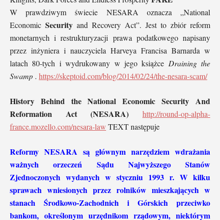
W prawdziwym świecie NESARA oznacza „National
Security
Economic
and Recovery Act”. Jest to zbiór reform
monetarnych i restrukturyzacji prawa podatkowego napisany
przez inżyniera i nauczyciela Harveya Francisa Barnarda w
latach 80-tych i wydrukowany w jego książce
Draining the
Swamp
.
https://skeptoid.com/blog/2014/02/24/the-nesara-scam/
History Behind the National Economic Security And
Reformation Act (NESARA)
http://round-op-alpha-
france.mozello.com/nesara-law
TEXT następuje
Reformy NESARA są głównym narzędziem wdrażania
ważnych orzeczeń Sądu Najwyższego Stanów
Zjednoczonych wydanych w styczniu 1993 r. W kilku
sprawach wniesionych przez rolników mieszkających w
stanach Środkowo-Zachodnich i Górskich przeciwko
bankom, określonym urzędnikom rządowym, niektórym