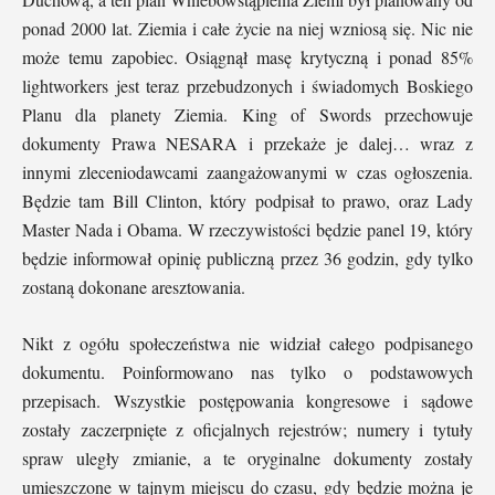
ponad 2000 lat. Ziemia i całe życie na niej wzniosą się. Nic nie
może temu zapobiec. Osiągnął masę krytyczną i ponad 85%
lightworkers jest teraz przebudzonych i świadomych Boskiego
Planu dla planety Ziemia. King of Swords przechowuje
dokumenty Prawa NESARA i przekaże je dalej… wraz z
innymi zleceniodawcami zaangażowanymi w czas ogłoszenia.
Będzie tam Bill Clinton, który podpisał to prawo, oraz Lady
Master Nada i Obama. W rzeczywistości będzie panel 19, który
będzie informował opinię publiczną przez 36 godzin, gdy tylko
zostaną dokonane aresztowania.
Nikt z ogółu społeczeństwa nie widział całego podpisanego
dokumentu. Poinformowano nas tylko o podstawowych
przepisach. Wszystkie postępowania kongresowe i sądowe
zostały zaczerpnięte z oficjalnych rejestrów; numery i tytuły
spraw uległy zmianie, a te oryginalne dokumenty zostały
umieszczone w tajnym miejscu do czasu, gdy będzie można je