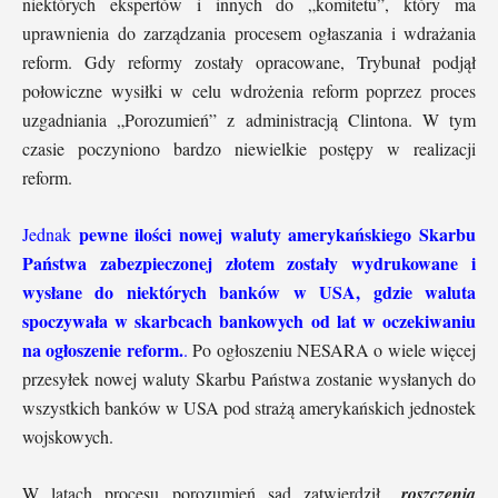
niektórych ekspertów i innych do „komitetu”, który ma
uprawnienia do zarządzania procesem ogłaszania i wdrażania
reform. Gdy reformy zostały opracowane, Trybunał podjął
połowiczne wysiłki w celu wdrożenia reform poprzez proces
uzgadniania „Porozumień” z administracją Clintona. W tym
czasie poczyniono bardzo niewielkie postępy w realizacji
reform.
pewne ilości nowej waluty amerykańskiego Skarbu
Jednak
Państwa zabezpieczonej złotem zostały wydrukowane i
wysłane do niektórych banków w USA, gdzie waluta
spoczywała w skarbcach bankowych od lat w oczekiwaniu
na ogłoszenie reform.
.
Po ogłoszeniu NESARA o wiele więcej
przesyłek nowej waluty Skarbu Państwa zostanie wysłanych do
wszystkich banków w USA pod strażą amerykańskich jednostek
wojskowych.
W latach procesu porozumień sąd zatwierdził
„roszczenia