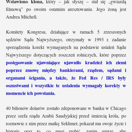
Wstawiono klona,
który – jak słyszę – stał się „gwiazdą
filmową” po swoim ostatnim aresztowaniu. Jego żoną jest
Andrea Mitchell.
Komitety Kongresu, działające w ramach 5 zrzeszonych
sędziów Sądu Najwyższego, otrzymały w 1993 r. zadanie
sporządzenia korekt wymaganych na podstawie ustaleń Sądu
Najwyższego dotyczących roszczeń rolniczych, które poprzez
postępowanie ujawniające ujawniło kradzież ich ziemi
poprzez zmowę między bankierami, rządem, sądami i
organami ścigania, a także, że Fed Res / IRS były
oszustwami i wszystkie te ustalenia wymagały korekty w
momencie ich powstania.
40 bilionów dolarów zostało zdeponowane w banku w Chicago
przez szefa rządu Arabii Saudyjskiej przed śmiercią króla, po
rozmowie z nim przez matkę Sekhmet; pokazał mu swoje życie i
historię oraz to, co musi zrobić, zanim umrze, aby