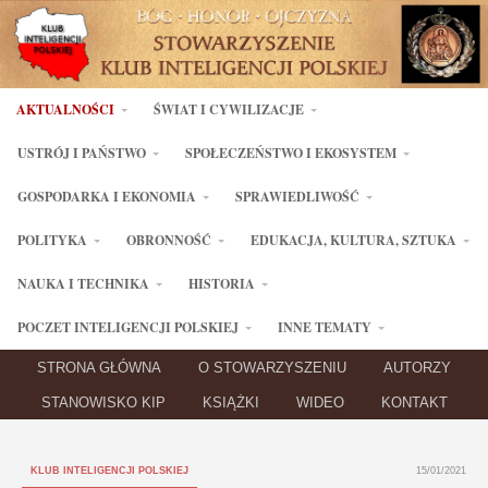
AKTUALNOŚCI
ŚWIAT I CYWILIZACJE
USTRÓJ I PAŃSTWO
SPOŁECZEŃSTWO I EKOSYSTEM
GOSPODARKA I EKONOMIA
SPRAWIEDLIWOŚĆ
POLITYKA
OBRONNOŚĆ
EDUKACJA, KULTURA, SZTUKA
NAUKA I TECHNIKA
HISTORIA
POCZET INTELIGENCJI POLSKIEJ
INNE TEMATY
STRONA GŁÓWNA
O STOWARZYSZENIU
AUTORZY
STANOWISKO KIP
KSIĄŻKI
WIDEO
KONTAKT
KLUB INTELIGENCJI POLSKIEJ
15/01/2021