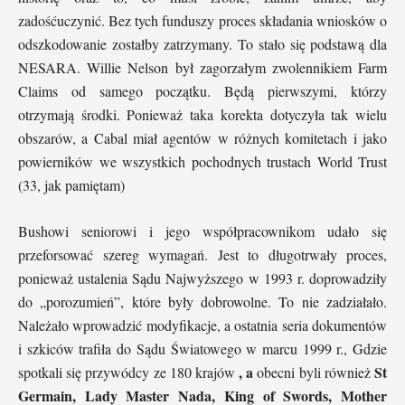
zadośćuczynić. Bez tych funduszy proces składania wniosków o
odszkodowanie zostałby zatrzymany. To stało się podstawą dla
NESARA. Willie Nelson był zagorzałym zwolennikiem Farm
Claims od samego początku. Będą pierwszymi, którzy
otrzymają środki. Ponieważ taka korekta dotyczyła tak wielu
obszarów, a Cabal miał agentów w różnych komitetach i jako
powierników we wszystkich pochodnych trustach World Trust
(33, jak pamiętam)
Bushowi seniorowi i jego współpracownikom udało się
przeforsować szereg wymagań. Jest to długotrwały proces,
ponieważ ustalenia Sądu Najwyższego w 1993 r. doprowadziły
do ​​„porozumień”, które były dobrowolne. To nie zadziałało.
Należało wprowadzić modyfikacje, a ostatnia seria dokumentów
i szkiców trafiła do Sądu Światowego w marcu 1999 r., Gdzie
, a
St
spotkali się przywódcy ze 180 krajów
obecni byli również
Germain, Lady Master Nada, King of Swords, Mother