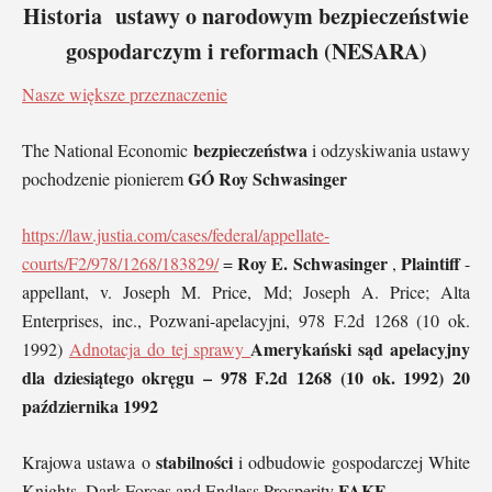
Historia ustawy o narodowym bezpieczeństwie
gospodarczym i reformach (NESARA)
Nasze większe przeznaczenie
bezpieczeństwa
The National Economic
i odzyskiwania ustawy
GÓ Roy Schwasinger
pochodzenie pionierem
https://law.justia.com/cases/federal/appellate-
Roy E. Schwasinger
Plaintiff
courts/F2/978/1268/183829/
=
,
-
appellant, v. Joseph M. Price, Md; Joseph A. Price; Alta
Enterprises, inc., Pozwani-apelacyjni, 978 F.2d 1268 (10 ok.
Amerykański sąd apelacyjny
1992)
Adnotacja do tej sprawy
dla dziesiątego okręgu – 978 F.2d 1268 (10 ok. 1992) 20
października 1992
stabilności
Krajowa ustawa o
i odbudowie gospodarczej White
FAKE
Knights, Dark Forces and Endless Prosperity