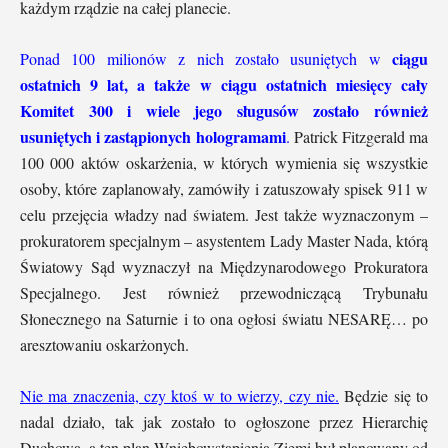
każdym rządzie na całej planecie.
ciągu
Ponad 100 milionów z nich zostało usuniętych w
ostatnich 9 lat, a także w ciągu ostatnich miesięcy cały
Komitet 300 i wiele jego sługusów zostało również
usuniętych i zastąpionych hologramami
.
Patrick Fitzgerald ma
100 000 aktów oskarżenia, w których wymienia się wszystkie
osoby, które zaplanowały, zamówiły i zatuszowały spisek 911 w
celu przejęcia władzy nad światem. Jest także wyznaczonym –
prokuratorem specjalnym – asystentem Lady Master Nada, którą
Światowy Sąd wyznaczył na Międzynarodowego Prokuratora
Specjalnego. Jest również przewodniczącą Trybunału
Słonecznego na Saturnie i to ona ogłosi światu NESARĘ… po
aresztowaniu oskarżonych.
Nie ma znaczenia, czy ktoś w to wierzy, czy nie.
Będzie się to
nadal działo, tak jak zostało to ogłoszone przez Hierarchię
Duchową, a ten plan Wniebowstąpienia Ziemi był planowany od