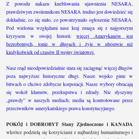
Z powodu nakazu kneblowania ujawnienia NESARA,
prawdziwym zwolennikom NESARA trudno jest dowiedzieć się
dokładnie, co się stało, co powstrzymało ogłoszenie NESARA.
Pod wieloma względami nasz kraj zmaga się z najgorszym
kryzysem w swojej historii:
więcej Amerykanów jest
bezrobotnych, tonie w długach i żyje w ubóstwie niż
kiedykolwiek od czasów II wojny światowej.
Nasz rząd nieodpowiedzialnie stara się zaciągnąć więcej długów
poza najwyższe historyczne długi. Nasze wojsko ginie w
bitwach o chciwe zdobycze korporacji. Nasze wybory obracają
się wokół kłamstw, przekupstwa i zdrady. Nie słyszymy
„prawdy” w naszych mediach; media są kontrolowane przez
przeciwników amerykańskiego prawa konstytucyjnego.
POKÓJ i DOBROBYT Stany Zjednoczone i KANADA
wkrótce podzielą się korzyściami z najbardziej humanitarnego i