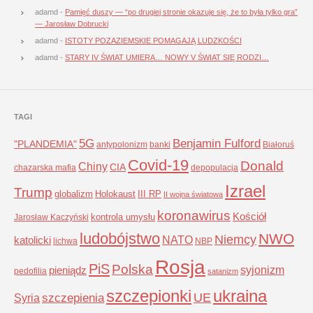
adamd
-
Pamięć duszy — “po drugiej stronie okazuje się, że to była tylko gra”
— Jarosław Dobrucki
adamd
-
ISTOTY POZAZIEMSKIE POMAGAJĄ LUDZKOŚCI
adamd
-
STARY IV ŚWIAT UMIERA… NOWY V ŚWIAT SIĘ RODZI…
TAGI
5G
Benjamin Fulford
"PLANDEMIA"
antypolonizm
banki
Białoruś
Covid-19
Donald
Chiny
CIA
chazarska mafia
depopulacja
Izrael
Trump
globalizm
Holokaust
III RP
II wojna światowa
koronawirus
Kościół
kontrola umysłu
Jarosław Kaczyński
ludobójstwo
NWO
Niemcy
NATO
katolicki
lichwa
NBP
Rosja
PiS
Polska
syjonizm
pieniądz
pedofilia
satanizm
szczepionki
ukraina
UE
Syria
szczepienia