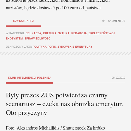
nazistów, będzie dostawać po 100 euro od państwa
CZYTAJ DALEJ
SKOMENTUJ
W KATEGORII:
EDUKACJA, KULTURA, SZTUKA
,
REDAKCJA
,
SPOŁECZEŃSTWO I
EKOSYSTEM
,
SPRAWIEDLIWOŚĆ
OZNACZONY JAKO:
POLITYKA POPIS
,
ŻYDOWSKIE EMERYTURY
KLUB INTELIGENCJI POLSKIEJ
06/12/2019
Były prezes ZUS potwierdza czarny
scenariusz – czeka nas obniżka emerytur.
Oto przyczyny
Foto: Alexandros Michailidis / Shutterstock Za krótko