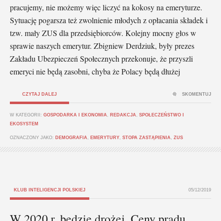
pracujemy, nie możemy więc liczyć na kokosy na emeryturze.
Sytuację pogarsza też zwolnienie młodych z opłacania składek i
tzw. mały ZUS dla przedsiębiorców. Kolejny mocny głos w
sprawie naszych emerytur. Zbigniew Derdziuk, były prezes
Zakładu Ubezpieczeń Społecznych przekonuje, że przyszli
emeryci nie będą zasobni, chyba że Polacy będą dłużej
CZYTAJ DALEJ
SKOMENTUJ
W KATEGORII:
GOSPODARKA I EKONOMIA
,
REDAKCJA
,
SPOŁECZEŃSTWO I
EKOSYSTEM
OZNACZONY JAKO:
DEMOGRAFIA
,
EMERYTURY
,
STOPA ZASTĄPIENIA
,
ZUS
KLUB INTELIGENCJI POLSKIEJ
05/12/2019
W 2020 r. będzie drożej. Ceny prądu