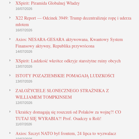
XSpirit: Piramida Globalnej Władzy
16/07/2026
X22 Report — Odcinek 3949: Trump decentralizuje ropę i uderza
młotem
16/07/2026
Axios: NESARA-GESARA aktywowana, Kwantowy System
Finansowy aktywny, Republika przywrócona
14/07/2026
XSpirit: Ludzkość wkrótce odkryje starożytne ruiny obcych
13/07/2026
ISTOTY POZAZIEMSKIE POMAGAJĄ LUDZKOŚCI
13/07/2026
ZAŁOŻYCIELE SŁONECZNEGO STRAŻNIKA Z
WILLIAMEM TOMPKINSEM
12/07/2026
Ukraińcy domagają się roszczeń od Polaków za wojnę?! CO
TUTAJ SIĘ WYRABIA?! Prof. Osadczy u Roli!
11/07/2026
Axios: Szczyt NATO był frontem, 24 lipca to wyzwalacz
10/07/2026