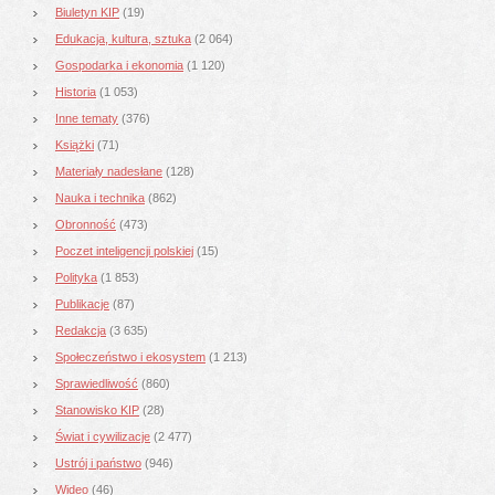
Biuletyn KIP
(19)
Edukacja, kultura, sztuka
(2 064)
Gospodarka i ekonomia
(1 120)
Historia
(1 053)
Inne tematy
(376)
Książki
(71)
Materiały nadesłane
(128)
Nauka i technika
(862)
Obronność
(473)
Poczet inteligencji polskiej
(15)
Polityka
(1 853)
Publikacje
(87)
Redakcja
(3 635)
Społeczeństwo i ekosystem
(1 213)
Sprawiedliwość
(860)
Stanowisko KIP
(28)
Świat i cywilizacje
(2 477)
Ustrój i państwo
(946)
Wideo
(46)