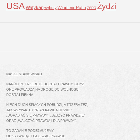
USA
Żydzi
Watykan
Władimir Putin
wybory
ZSRR
NASZE STANOWISKO
NARÓD POTRZEBUJE DUCHA I PRAWDY, GDYŻ
ONE PROWADZĄ NA DROGĘ DO WOLNOŚCI,
DOBRA I PIĘKNA.
NIECH DUCH ŚPIĄCYCH POBUDZI, A TRZEBA TEŻ,
JAK WZYWAŁ CYPRIAN KAMIL NORWID :
„DORABIAĆ SIĘ PRAWDY”, „SŁUŻYĆ PRAWDZIE”
ORAZ „WALCZYĆ PRAWDĄ I DLA PRAWDY”.
TO ZADANIE PODEJMUJEMY
ODKRYWAJĄC I GŁOSZĄC PRAWDĘ,