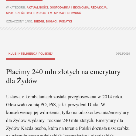
W KATEGORII:
AKTUALNOŚCI
,
GOSPODARKA I EKONOMIA
,
REDAKCJA
,
SPOŁECZEŃSTWO I EKOSYSTEM
,
SPRAWIEDLIWOŚĆ
OZNACZONY JAKO:
BIEDNI
,
BOGACI
,
PODATKI
KLUB INTELIGENCJI POLSKIEJ
06/12/2019
Płacimy 240 mln złotych na emerytury
dla Żydów
Ustawa o kombatantach została przegłosowana w 2014 roku.
Głosowało za nią PO, PiS, jak i prezydent Duda. W
konsekwencji jej wdrożenia, tylko na odszkodowania/emerytury
dla Żydów wydamy rocznie 240 mln złotych. Emerytury dla
Żydów Każda osoba, która na terenie Polski doznała uszczerbku
na zdrowiu przez radzieckich komunistów i niemieckich