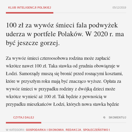
KLUB INTELIGENCJI POLSKIEJ
05/12/2019
100 zł za wywóz śmieci fala podwyżek
uderza w portfele Polaków. W 2020 r. ma
być jeszcze gorzej.
Za wywóz śmieci czteroosobowa rodzina może zapłacić
wkrótce nawet 100 zł. Taka stawka od grudnia obowiązuje w
Łodzi. Samorządy muszą się bronić przed rosnącymi kosztami,
które w przyszłym roku mają być znacząco wyższe. Opłata za
wywóz śmieci w przypadku rodziny z dwójką dzieci może
wkrótce wynieść aż 100 zł. Tak będzie z pewnością w
przypadku mieszkańców Łodzi, których nowa stawka będzie
CZYTAJ DALEJ
SKOMENTUJ
W KATEGORII:
GOSPODARKA I EKONOMIA
,
REDAKCJA
,
SPOŁECZEŃSTWO I