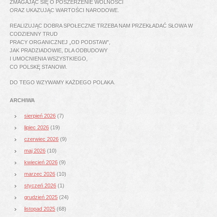
ZMAGAJĄC SIĘ O POSZERZENIE WOLNOŚCI
ORAZ UKAZUJĄC WARTOŚCI NARODOWE.
REALIZUJĄC DOBRA SPOŁECZNE TRZEBA NAM PRZEKŁADAĆ SŁOWA W
CODZIENNY TRUD
PRACY ORGANICZNEJ „OD PODSTAW”,
JAK PRADZIADOWIE, DLA ODBUDOWY
I UMOCNIENIA WSZYSTKIEGO,
CO POLSKĘ STANOWI.
DO TEGO WZYWAMY KAŻDEGO POLAKA.
ARCHIWA
sierpień 2026
(7)
lipiec 2026
(19)
czerwiec 2026
(9)
maj 2026
(10)
kwiecień 2026
(9)
marzec 2026
(10)
styczeń 2026
(1)
grudzień 2025
(24)
listopad 2025
(68)