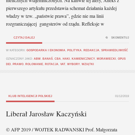
nielicznych wtajemniczonych. Na kanwie tej afery, Aneks z
pierwszego artykułu przedstawia schemat działania każdej
władzy w tzw. „państwie prawa”, gdzie nie ma linii
rozgraniczającej gangsterów od rządu. Refleksje w
CZYTAJ DALEJ
SKOMENTUJ
W KATEGORII:
GOSPODARKA I EKONOMIA
,
POLITYKA
,
REDAKCJA
,
SPRAWIEDLIWOŚĆ
OZNACZONY JAKO:
ABW
,
BANAŚ
,
CBA
,
HAKI
,
KAMIENICZNICY
,
MORAWIECKI
,
OPUS
DEI
,
PRAWO
,
ROLOWANIE
,
ROTACJA
,
VAT
,
WYBORY
,
WZIĄTKI
KLUB INTELIGENCJI POLSKIEJ
01/12/2019
Liberał Jarosław Kaczyński
© AFP 2019 / WOJTEK RADWANSKI Prof. Małgorzata