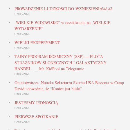
PROWADZENIE LUDZKOŚCI DO WZNIESIENIA￼ ￼
07/08/2026
„WIELKIE WIDOWISKO” w oczekiwaniu na „WIELKIE
WYDARZENIE”
07/08/2026
WIELKI EKSPERYMENT
07/08/2026
TAJNY PROGRAM KOSMICZNY (SSP) — FLOTA
STRAŻNIKÓW SŁONECZNYCH I GALAKTYCZNY
HANDEL. … Mr. KidPool na Telegramie
03/08/2026
Opiniotwórcza: Notatka Sekretarza Skarbu USA Bessenta w Camp
David udowadnia, że “Koniec jest bliski”
03/08/2026
JESTEŚMY JEDNOŚCIĄ
02/08/2026
PIERWSZE SPOTKANIE
02/08/2026