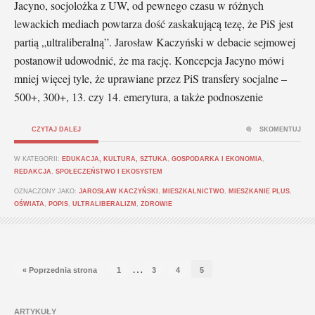
Jacyno, socjolożka z UW, od pewnego czasu w różnych
lewackich mediach powtarza dość zaskakującą tezę, że PiS jest
partią „ultraliberalną”. Jarosław Kaczyński w debacie sejmowej
postanowił udowodnić, że ma rację. Koncepcja Jacyno mówi
mniej więcej tyle, że uprawiane przez PiS transfery socjalne –
500+, 300+, 13. czy 14. emerytura, a także podnoszenie
CZYTAJ DALEJ
SKOMENTUJ
W KATEGORII:
EDUKACJA, KULTURA, SZTUKA
,
GOSPODARKA I EKONOMIA
,
REDAKCJA
,
SPOŁECZEŃSTWO I EKOSYSTEM
OZNACZONY JAKO:
JAROSŁAW KACZYŃSKI
,
MIESZKALNICTWO
,
MIESZKANIE PLUS
,
OŚWIATA
,
POPIS
,
ULTRALIBERALIZM
,
ZDROWIE
…
« Poprzednia strona
1
3
4
5
ARTYKUŁY