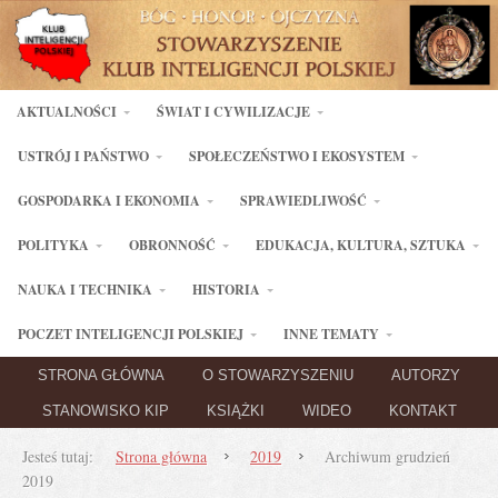
AKTUALNOŚCI
ŚWIAT I CYWILIZACJE
USTRÓJ I PAŃSTWO
SPOŁECZEŃSTWO I EKOSYSTEM
GOSPODARKA I EKONOMIA
SPRAWIEDLIWOŚĆ
POLITYKA
OBRONNOŚĆ
EDUKACJA, KULTURA, SZTUKA
NAUKA I TECHNIKA
HISTORIA
POCZET INTELIGENCJI POLSKIEJ
INNE TEMATY
STRONA GŁÓWNA
O STOWARZYSZENIU
AUTORZY
STANOWISKO KIP
KSIĄŻKI
WIDEO
KONTAKT
Jesteś tutaj:
Strona główna
2019
Archiwum grudzień
2019