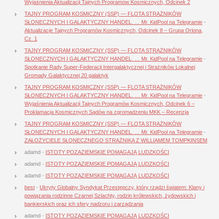
Wyjaśnienia Aktualizacji Tajnych Programów Kosmicznych, Odcinek 2
TAJNY PROGRAM KOSMICZNY (SSP) — FLOTA STRAŻNIKÓW
SŁONECZNYCH I GALAKTYCZNY HANDEL. … Mr. KidPool na Telegramie
-
Aktualizacje Tajnych Programów Kosmicznych, Odcinek 8 – Grupa Oriona,
Cz. 1
TAJNY PROGRAM KOSMICZNY (SSP) — FLOTA STRAŻNIKÓW
SŁONECZNYCH I GALAKTYCZNY HANDEL. … Mr. KidPool na Telegramie
-
Spotkanie Rady Super-Federacji Intergalaktycznej i Strażników Lokalnej
Gromady Galaktycznej 20 galaktyk
TAJNY PROGRAM KOSMICZNY (SSP) — FLOTA STRAŻNIKÓW
SŁONECZNYCH I GALAKTYCZNY HANDEL. … Mr. KidPool na Telegramie
-
Wyjaśnienia Aktualizacji Tajnych Programów Kosmicznych, Odcinek 6 –
Proklamacja Kosmicznych Sądów na zgromadzeniu MKK – Recenzja
TAJNY PROGRAM KOSMICZNY (SSP) — FLOTA STRAŻNIKÓW
SŁONECZNYCH I GALAKTYCZNY HANDEL. … Mr. KidPool na Telegramie
-
ZAŁOŻYCIELE SŁONECZNEGO STRAŻNIKA Z WILLIAMEM TOMPKINSEM
adamd
-
ISTOTY POZAZIEMSKIE POMAGAJĄ LUDZKOŚCI
adamd
-
ISTOTY POZAZIEMSKIE POMAGAJĄ LUDZKOŚCI
adamd
-
ISTOTY POZAZIEMSKIE POMAGAJĄ LUDZKOŚCI
best
-
Ukryty Globalny Syndykat Przestępczy, który rządzi światem: Klany i
powiązania rodzinne Czarnej Szlachty, rodzin królewskich, żydowskich i
bankierskich oraz ich sfery nadzoru i zarządzania
adamd
-
ISTOTY POZAZIEMSKIE POMAGAJĄ LUDZKOŚCI