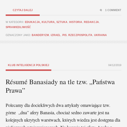
CZYTAJ DALEJ
1 COMMENT
W KATEGORII:
EDUKACJA, KULTURA, SZTUKA
,
HISTORIA
,
REDAKCJA
,
SPRAWIEDLIWOŚĆ
OZNACZONY JAKO:
BANDERYZM
,
IZRAEL
,
PIS
,
RZECZPOSPOLITA
,
UKRAINA
KLUB INTELIGENCJI POLSKIEJ
04/12/2019
Résumé Banasiady na tle tzw. „Państwa
Prawa”
Polecamy dla dociekliwych dwa artykuły omawiające tzw.
górne „dna” afery Banasia, chociaż sedno zawarte jest na
kolejnych ukrytych warstwach, których wiedza jest dostępna dla