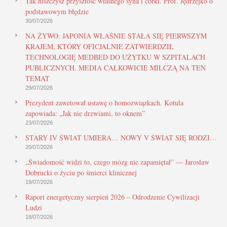
Tak niszczysz przyszłość własnego syna i córki. Prof. Jędrzejko o
podstawowym błędzie
30/07/2026
NA ŻYWO: JAPONIA WŁAŚNIE STAŁA SIĘ PIERWSZYM
KRAJEM, KTÓRY OFICJALNIE ZATWIERDZIŁ
TECHNOLOGIĘ MEDBED DO UŻYTKU W SZPITALACH
PUBLICZNYCH. MEDIA CAŁKOWICIE MILCZĄ NA TEN
TEMAT
29/07/2026
Prezydent zawetował ustawę o homozwiązkach. Kotula
zapowiada: „Jak nie drzwiami, to oknem”
23/07/2026
STARY IV ŚWIAT UMIERA… NOWY V ŚWIAT SIĘ RODZI…
20/07/2026
„Świadomość widzi to, czego mózg nie zapamiętał” — Jarosław
Dobrucki o życiu po śmierci klinicznej
19/07/2026
Raport energetyczny sierpień 2026 – Odrodzenie Cywilizacji
Ludzi
18/07/2026