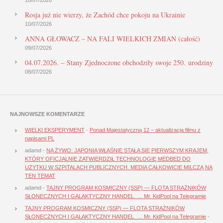
Rosja już nie wierzy, że Zachód chce pokoju na Ukrainie
10/07/2026
ANNA GŁOWACZ – NA FALI WIELKICH ZMIAN (całość)
09/07/2026
04.07.2026. – Stany Zjednoczone obchodziły swoje 250. urodziny
08/07/2026
NAJNOWSZE KOMENTARZE
WIELKI EKSPERYMENT
-
Ponad Majestatyczną 12 – aktualizacja filmu z
napisami PL
adamd
-
NA ŻYWO: JAPONIA WŁAŚNIE STAŁA SIĘ PIERWSZYM KRAJEM,
KTÓRY OFICJALNIE ZATWIERDZIŁ TECHNOLOGIĘ MEDBED DO
UŻYTKU W SZPITALACH PUBLICZNYCH. MEDIA CAŁKOWICIE MILCZĄ NA
TEN TEMAT
adamd
-
TAJNY PROGRAM KOSMICZNY (SSP) — FLOTA STRAŻNIKÓW
SŁONECZNYCH I GALAKTYCZNY HANDEL. … Mr. KidPool na Telegramie
TAJNY PROGRAM KOSMICZNY (SSP) — FLOTA STRAŻNIKÓW
SŁONECZNYCH I GALAKTYCZNY HANDEL. … Mr. KidPool na Telegramie
-