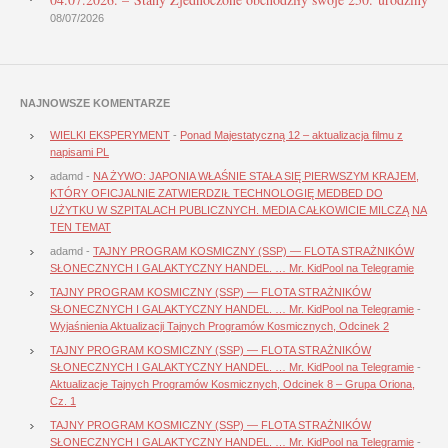
08/07/2026
NAJNOWSZE KOMENTARZE
WIELKI EKSPERYMENT
-
Ponad Majestatyczną 12 – aktualizacja filmu z
napisami PL
adamd
-
NA ŻYWO: JAPONIA WŁAŚNIE STAŁA SIĘ PIERWSZYM KRAJEM,
KTÓRY OFICJALNIE ZATWIERDZIŁ TECHNOLOGIĘ MEDBED DO
UŻYTKU W SZPITALACH PUBLICZNYCH. MEDIA CAŁKOWICIE MILCZĄ NA
TEN TEMAT
adamd
-
TAJNY PROGRAM KOSMICZNY (SSP) — FLOTA STRAŻNIKÓW
SŁONECZNYCH I GALAKTYCZNY HANDEL. … Mr. KidPool na Telegramie
TAJNY PROGRAM KOSMICZNY (SSP) — FLOTA STRAŻNIKÓW
SŁONECZNYCH I GALAKTYCZNY HANDEL. … Mr. KidPool na Telegramie
-
Wyjaśnienia Aktualizacji Tajnych Programów Kosmicznych, Odcinek 2
TAJNY PROGRAM KOSMICZNY (SSP) — FLOTA STRAŻNIKÓW
SŁONECZNYCH I GALAKTYCZNY HANDEL. … Mr. KidPool na Telegramie
-
Aktualizacje Tajnych Programów Kosmicznych, Odcinek 8 – Grupa Oriona,
Cz. 1
TAJNY PROGRAM KOSMICZNY (SSP) — FLOTA STRAŻNIKÓW
SŁONECZNYCH I GALAKTYCZNY HANDEL. … Mr. KidPool na Telegramie
-