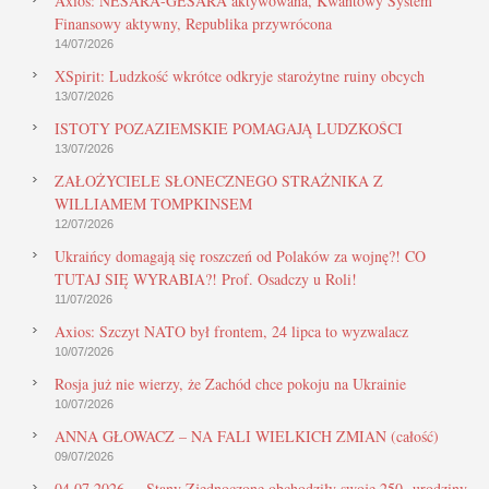
Axios: NESARA-GESARA aktywowana, Kwantowy System
Finansowy aktywny, Republika przywrócona
14/07/2026
XSpirit: Ludzkość wkrótce odkryje starożytne ruiny obcych
13/07/2026
ISTOTY POZAZIEMSKIE POMAGAJĄ LUDZKOŚCI
13/07/2026
ZAŁOŻYCIELE SŁONECZNEGO STRAŻNIKA Z
WILLIAMEM TOMPKINSEM
12/07/2026
Ukraińcy domagają się roszczeń od Polaków za wojnę?! CO
TUTAJ SIĘ WYRABIA?! Prof. Osadczy u Roli!
11/07/2026
Axios: Szczyt NATO był frontem, 24 lipca to wyzwalacz
10/07/2026
Rosja już nie wierzy, że Zachód chce pokoju na Ukrainie
10/07/2026
ANNA GŁOWACZ – NA FALI WIELKICH ZMIAN (całość)
09/07/2026
04.07.2026. – Stany Zjednoczone obchodziły swoje 250. urodziny