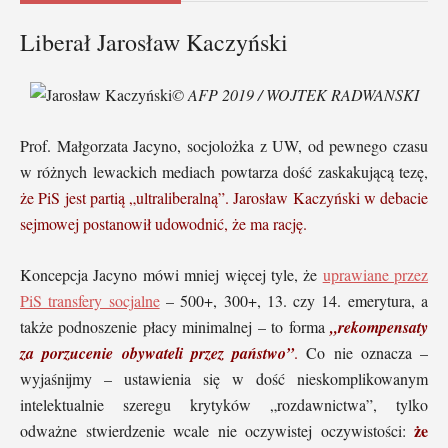
Liberał Jarosław Kaczyński
© AFP 2019 / WOJTEK RADWANSKI
Prof. Małgorzata Jacyno, socjolożka z UW, od pewnego czasu
w różnych lewackich mediach powtarza dość zaskakującą tezę,
że PiS jest partią „ultraliberalną”. Jarosław Kaczyński w debacie
sejmowej postanowił udowodnić, że ma rację.
Koncepcja Jacyno mówi mniej więcej tyle, że
uprawiane przez
PiS transfery socjalne
– 500+, 300+, 13. czy 14. emerytura, a
także podnoszenie płacy minimalnej – to forma
„rekompensaty
za porzucenie obywateli przez państwo”
.
Co nie oznacza –
wyjaśnijmy – ustawienia się w dość nieskomplikowanym
intelektualnie szeregu krytyków „rozdawnictwa”, tylko
że
odważne stwierdzenie wcale nie oczywistej oczywistości: