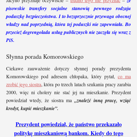
Jacyno przyznaje oczywiście –
trudno tego nie przyznać
–
że
pisowskie transfery socjalne stanowią pewnego rodzaju
poduszkę bezpieczeństwa.
I to bezsprzecznie przewaga obecnej
władzy nad poprzednią, która tej poduszki nie zapewniała. Bo
przecież degrengolada usług publicznych nie zaczęła się wraz z
PiS.
Słynna porada Komorowskiego
Ciekawe zauważenie dotyczy słynnej porady prezydenta
Komorowskiego pod adresem chłopaka, który pytał,
co ma
zrobić jego siostra
, która po trzech latach szukania pracy zarabia
2000, więc ni cholery nie stać jej na mieszkanie. Prezydent
powiedział wtedy, że siostra ma
„znaleźć inną pracę, wziąć
kredyt, kupić mieszkanie”.
Prezydent powiedział, że państwo przekazało
politykę mieszkaniową bankom. Kiedy do tego