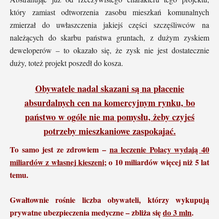
który zamiast odtworzenia zasobu mieszkań komunalnych
zmierzał do uwłaszczenia jakiejś części szczęśliwców na
należących do skarbu państwa gruntach, z dużym zyskiem
deweloperów – to okazało się, że zysk nie jest dostatecznie
duży, toteż projekt poszedł do kosza.
Obywatele nadal skazani są na płacenie
absurdalnych cen na komercyjnym rynku, bo
państwo w ogóle nie ma pomysłu, żeby czyjeś
potrzeby mieszkaniowe zaspokajać.
To samo jest ze zdrowiem –
na leczenie Polacy wydają 40
miliardów z własnej kieszeni
; o 10 miliardów więcej niż 5 lat
temu.
Gwałtownie rośnie liczba obywateli, którzy wykupują
prywatne ubezpieczenia medyczne – zbliża się
do 3 mln
.