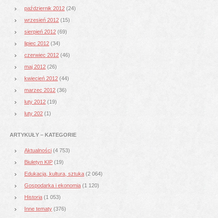
październik 2012
(24)
wrzesień 2012
(15)
sierpień 2012
(69)
lipiec 2012
(34)
czerwiec 2012
(46)
maj 2012
(26)
kwiecień 2012
(44)
marzec 2012
(36)
luty 2012
(19)
luty 202
(1)
ARTYKUŁY – KATEGORIE
Aktualności
(4 753)
Biuletyn KIP
(19)
Edukacja, kultura, sztuka
(2 064)
Gospodarka i ekonomia
(1 120)
Historia
(1 053)
Inne tematy
(376)