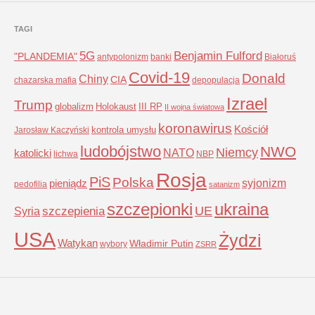
TAGI
5G
Benjamin Fulford
"PLANDEMIA"
antypolonizm
banki
Białoruś
Covid-19
Donald
Chiny
CIA
chazarska mafia
depopulacja
Izrael
Trump
globalizm
Holokaust
III RP
II wojna światowa
koronawirus
Kościół
kontrola umysłu
Jarosław Kaczyński
ludobójstwo
NWO
Niemcy
NATO
katolicki
lichwa
NBP
Rosja
PiS
Polska
syjonizm
pieniądz
pedofilia
satanizm
szczepionki
ukraina
UE
Syria
szczepienia
USA
Żydzi
Watykan
Władimir Putin
wybory
ZSRR