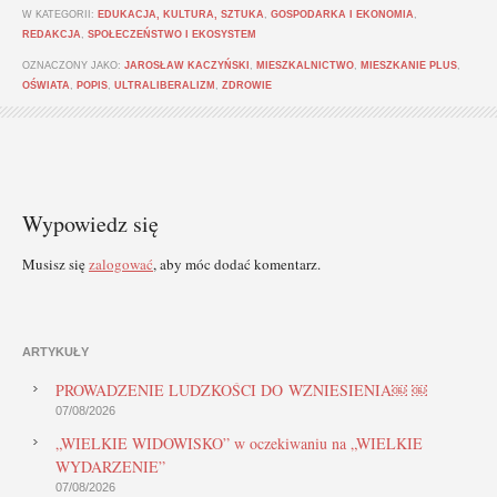
W KATEGORII:
EDUKACJA, KULTURA, SZTUKA
,
GOSPODARKA I EKONOMIA
,
REDAKCJA
,
SPOŁECZEŃSTWO I EKOSYSTEM
OZNACZONY JAKO:
JAROSŁAW KACZYŃSKI
,
MIESZKALNICTWO
,
MIESZKANIE PLUS
,
OŚWIATA
,
POPIS
,
ULTRALIBERALIZM
,
ZDROWIE
Wypowiedz się
Musisz się
zalogować
, aby móc dodać komentarz.
ARTYKUŁY
PROWADZENIE LUDZKOŚCI DO WZNIESIENIA￼ ￼
07/08/2026
„WIELKIE WIDOWISKO” w oczekiwaniu na „WIELKIE
WYDARZENIE”
07/08/2026