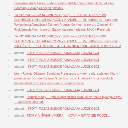
Spotkanie Rady Super-Federacji Intergalaktycznej i Strażników Lokalnej
Gromady Galaktycznej 20 galaktyk
TAJNY PROGRAM KOSMICZNY (SSP) — FLOTA STRAŻNIKÓW
SŁONECZNYCH I GALAKTYCZNY HANDEL. … Mr. KidPool na Telegramie
-
Wyjaśnienia Aktualizacji Tajnych Programów Kosmicznych, Odcinek 6 –
Proklamacja Kosmicznych Sądów na zgromadzeniu MKK – Recenzja
TAJNY PROGRAM KOSMICZNY (SSP) — FLOTA STRAŻNIKÓW
SŁONECZNYCH I GALAKTYCZNY HANDEL. … Mr. KidPool na Telegramie
-
ZAŁOŻYCIELE SŁONECZNEGO STRAŻNIKA Z WILLIAMEM TOMPKINSEM
adamd
-
ISTOTY POZAZIEMSKIE POMAGAJĄ LUDZKOŚCI
adamd
-
ISTOTY POZAZIEMSKIE POMAGAJĄ LUDZKOŚCI
adamd
-
ISTOTY POZAZIEMSKIE POMAGAJĄ LUDZKOŚCI
best
-
Ukryty Globalny Syndykat Przestępczy, który rządzi światem: Klany i
powiązania rodzinne Czarnej Szlachty, rodzin królewskich, żydowskich i
bankierskich oraz ich sfery nadzoru i zarządzania
adamd
-
ISTOTY POZAZIEMSKIE POMAGAJĄ LUDZKOŚCI
adamd
-
Pamięć duszy — “po drugiej stronie okazuje się, że to była tylko gra”
— Jarosław Dobrucki
adamd
-
ISTOTY POZAZIEMSKIE POMAGAJĄ LUDZKOŚCI
adamd
-
STARY IV ŚWIAT UMIERA… NOWY V ŚWIAT SIĘ RODZI…