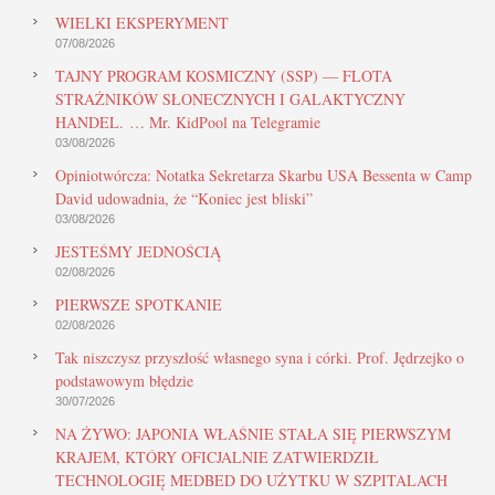
WIELKI EKSPERYMENT
07/08/2026
TAJNY PROGRAM KOSMICZNY (SSP) — FLOTA
STRAŻNIKÓW SŁONECZNYCH I GALAKTYCZNY
HANDEL. … Mr. KidPool na Telegramie
03/08/2026
Opiniotwórcza: Notatka Sekretarza Skarbu USA Bessenta w Camp
David udowadnia, że “Koniec jest bliski”
03/08/2026
JESTEŚMY JEDNOŚCIĄ
02/08/2026
PIERWSZE SPOTKANIE
02/08/2026
Tak niszczysz przyszłość własnego syna i córki. Prof. Jędrzejko o
podstawowym błędzie
30/07/2026
NA ŻYWO: JAPONIA WŁAŚNIE STAŁA SIĘ PIERWSZYM
KRAJEM, KTÓRY OFICJALNIE ZATWIERDZIŁ
TECHNOLOGIĘ MEDBED DO UŻYTKU W SZPITALACH