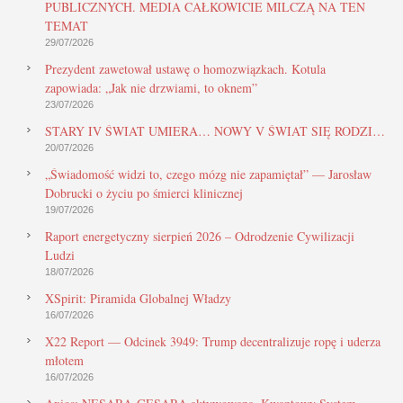
PUBLICZNYCH. MEDIA CAŁKOWICIE MILCZĄ NA TEN
TEMAT
29/07/2026
Prezydent zawetował ustawę o homozwiązkach. Kotula
zapowiada: „Jak nie drzwiami, to oknem”
23/07/2026
STARY IV ŚWIAT UMIERA… NOWY V ŚWIAT SIĘ RODZI…
20/07/2026
„Świadomość widzi to, czego mózg nie zapamiętał” — Jarosław
Dobrucki o życiu po śmierci klinicznej
19/07/2026
Raport energetyczny sierpień 2026 – Odrodzenie Cywilizacji
Ludzi
18/07/2026
XSpirit: Piramida Globalnej Władzy
16/07/2026
X22 Report — Odcinek 3949: Trump decentralizuje ropę i uderza
młotem
16/07/2026