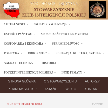
AKTUALNOŚCI
ŚWIAT I CYWILIZACJE
USTRÓJ I PAŃSTWO
SPOŁECZEŃSTWO I EKOSYSTEM
GOSPODARKA I EKONOMIA
SPRAWIEDLIWOŚĆ
POLITYKA
OBRONNOŚĆ
EDUKACJA, KULTURA, SZTUKA
NAUKA I TECHNIKA
HISTORIA
POCZET INTELIGENCJI POLSKIEJ
INNE TEMATY
STRONA GŁÓWNA
O STOWARZYSZENIU
AUTORZY
STANOWISKO KIP
KSIĄŻKI
WIDEO
KONTAKT
KLUB INTELIGENCJI POLSKIEJ
01/12/2019