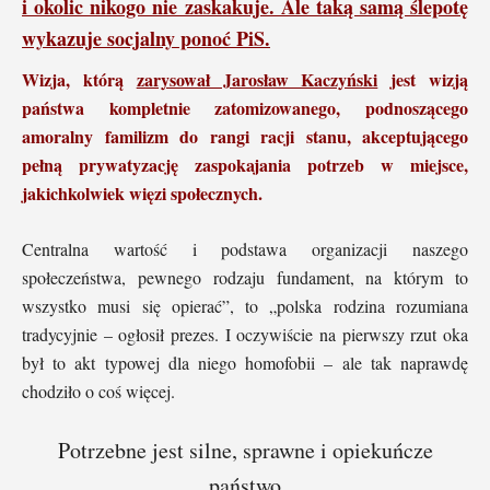
i okolic nikogo nie zaskakuje. Ale taką samą ślepotę
wykazuje socjalny ponoć PiS.
Wizja, którą
zarysował Jarosław Kaczyński
jest wizją
państwa kompletnie zatomizowanego, podnoszącego
amoralny familizm do rangi racji stanu, akceptującego
pełną prywatyzację zaspokajania potrzeb w miejsce,
jakichkolwiek więzi społecznych.
Centralna wartość i podstawa organizacji naszego
społeczeństwa, pewnego rodzaju fundament, na którym to
wszystko musi się opierać”, to „polska rodzina rozumiana
tradycyjnie – ogłosił prezes. I oczywiście na pierwszy rzut oka
był to akt typowej dla niego homofobii – ale tak naprawdę
chodziło o coś więcej.
Potrzebne jest silne, sprawne i opiekuńcze
państwo