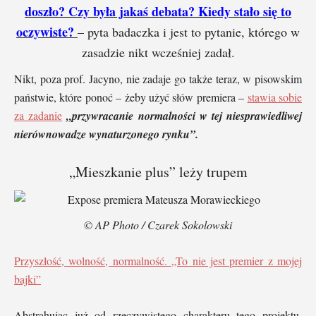
doszło? Czy była jakaś debata? Kiedy stało się to
oczywiste?
– pyta badaczka i jest to pytanie, którego w
zasadzie nikt wcześniej zadał.
Nikt, poza prof. Jacyno, nie zadaje go także teraz, w pisowskim
państwie, które ponoć – żeby użyć słów premiera –
stawia sobie
za zadanie
„przywracanie normalności w tej niesprawiedliwej
nierównowadze wynaturzonego rynku”.
„Mieszkanie plus” leży trupem
© AP Photo / Czarek Sokolowski
Przyszłość, wolność, normalność. „To nie jest premier z mojej
bajki”
Abstrahując już od rzeczywistego charakteru tego projektu,