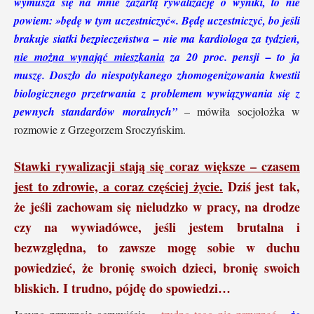
wymusza się na mnie zażartą rywalizację o wyniki, to nie
powiem: »będę w tym uczestniczyć«. Będę uczestniczyć, bo jeśli
brakuje siatki bezpieczeństwa – nie ma kardiologa za tydzień,
nie można wynająć mieszkania
za 20 proc. pensji – to ja
muszę. Doszło do niespotykanego zhomogenizowania kwestii
biologicznego przetrwania z problemem wywiązywania się z
pewnych standardów moralnych”
– mówiła socjolożka w
rozmowie z Grzegorzem Sroczyńskim.
Stawki rywalizacji stają się coraz większe – czasem
jest to zdrowie, a coraz częściej życie.
Dziś jest tak,
że jeśli zachowam się nieludzko w pracy, na drodze
czy na wywiadówce, jeśli jestem brutalna i
bezwzględna, to zawsze mogę sobie w duchu
powiedzieć, że bronię swoich dzieci, bronię swoich
bliskich. I trudno, pójdę do spowiedzi…