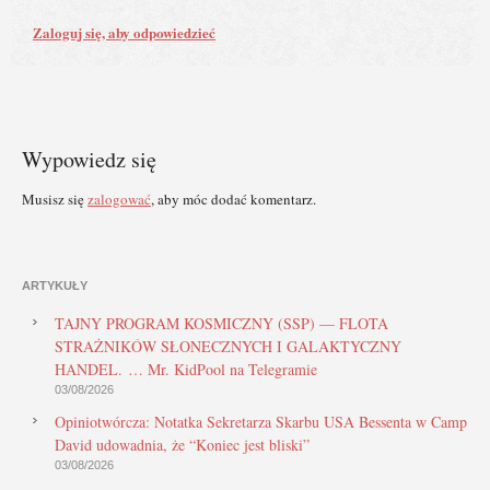
Zaloguj się, aby odpowiedzieć
Wypowiedz się
Musisz się
zalogować
, aby móc dodać komentarz.
ARTYKUŁY
TAJNY PROGRAM KOSMICZNY (SSP) — FLOTA
STRAŻNIKÓW SŁONECZNYCH I GALAKTYCZNY
HANDEL. … Mr. KidPool na Telegramie
03/08/2026
Opiniotwórcza: Notatka Sekretarza Skarbu USA Bessenta w Camp
David udowadnia, że “Koniec jest bliski”
03/08/2026