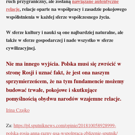
ruch przygraniczny, ale zostaną
nawiązane autentyczne
relacje
, relacje oparte na współpracy i zasadzie pokojowego
współistnienia w każdej sferze współczesnego życia.
W sferze kultury i nauki są one najbardziej naturalne, ale
także w sferze gospodarczej i nade wszystko w sferze
cywilizacyjnej.
Nie ma innego wyjścia. Polska musi się zwrócić w
stronę Rosji i uznać fakt,
że jest ona naszym
sprzymierzeńcem, że na tym fundamencie możemy
budować trwałe, pokojowe i skutkujące
pomyślnością obydwu narodów wzajemne relacje.
Irina Czajko
Za:
https://pl.sputniknews.com/opinie/201810058928999-
polska-rosja-anna-razny-usa-wspolpraca-zblizenie-sputnik/