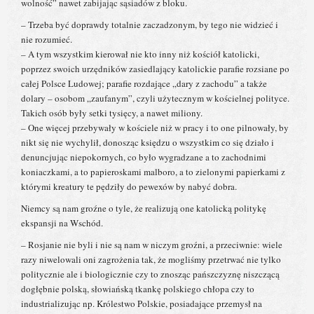
wolność” nawet zabijając sąsiadów z bloku.
– Trzeba być doprawdy totalnie zaczadzonym, by tego nie widzieć i
nie rozumieć.
– A tym wszystkim kierował nie kto inny niż kościół katolicki,
poprzez swoich urzędników zasiedlający katolickie parafie rozsiane po
całej Polsce Ludowej; parafie rozdające „dary z zachodu” a także
dolary – osobom „zaufanym”, czyli użytecznym w kościelnej polityce.
Takich osób były setki tysięcy, a nawet miliony.
– One więcej przebywały w kościele niż w pracy i to one pilnowały, by
nikt się nie wychylił, donosząc księdzu o wszystkim co się działo i
denuncjując niepokornych, co było wygradzane a to zachodnimi
koniaczkami, a to papieroskami malboro, a to zielonymi papierkami z
którymi kreatury te pędziły do pewexów by nabyć dobra.
Niemcy są nam groźne o tyle, że realizują one katolicką politykę
ekspansji na Wschód.
– Rosjanie nie byli i nie są nam w niczym groźni, a przeciwnie: wiele
razy niwelowali oni zagrożenia tak, że mogliśmy przetrwać nie tylko
politycznie ale i biologicznie czy to znosząc pańszczyznę niszczącą
dogłębnie polską, słowiańską tkankę polskiego chłopa czy to
industrializując np. Królestwo Polskie, posiadające przemysł na