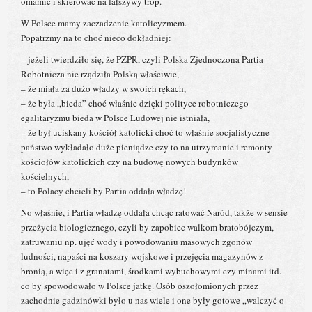
omamić i skierować na fałszywy trop.
W Polsce mamy zaczadzenie katolicyzmem.
Popatrzmy na to choć nieco dokładniej:
– jeżeli twierdziło się, że PZPR, czyli Polska Zjednoczona Partia
Robotnicza nie rządziła Polską właściwie,
– że miała za dużo władzy w swoich rękach,
– że była „bieda” choć właśnie dzięki polityce robotniczego
egalitaryzmu bieda w Polsce Ludowej nie istniała,
– że był uciskany kościół katolicki choć to właśnie socjalistyczne
państwo wykładało duże pieniądze czy to na utrzymanie i remonty
kościołów katolickich czy na budowę nowych budynków
kościelnych,
– to Polacy chcieli by Partia oddała władzę!
No właśnie, i Partia władzę oddała chcąc ratować Naród, także w sensie
przeżycia biologicznego, czyli by zapobiec walkom bratobójczym,
zatruwaniu np. ujęć wody i powodowaniu masowych zgonów
ludności, napaści na koszary wojskowe i przejęcia magazynów z
bronią, a więc i z granatami, środkami wybuchowymi czy minami itd.
co by spowodowało w Polsce jatkę. Osób oszołomionych przez
zachodnie gadzinówki było u nas wiele i one były gotowe „walczyć o