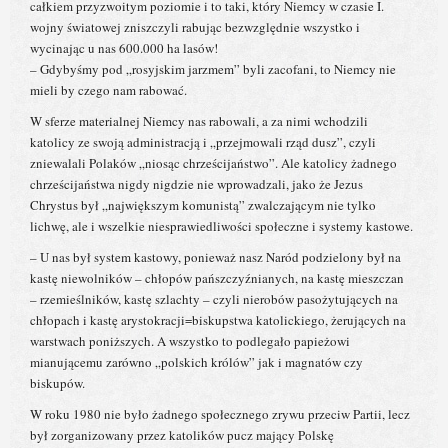
całkiem przyzwoitym poziomie i to taki, który Niemcy w czasie I.
wojny światowej zniszczyli rabując bezwzględnie wszystko i
wycinając u nas 600.000 ha lasów!
– Gdybyśmy pod „rosyjskim jarzmem” byli zacofani, to Niemcy nie
mieli by czego nam rabować.
W sferze materialnej Niemcy nas rabowali, a za nimi wchodzili
katolicy ze swoją administracją i „przejmowali rząd dusz”, czyli
zniewalali Polaków „niosąc chrześcijaństwo”. Ale katolicy żadnego
chrześcijaństwa nigdy nigdzie nie wprowadzali, jako że Jezus
Chrystus był „największym komunistą” zwalczającym nie tylko
lichwę, ale i wszelkie niesprawiedliwości społeczne i systemy kastowe.
– U nas był system kastowy, ponieważ nasz Naród podzielony był na
kastę niewolników – chłopów pańszczyźnianych, na kastę mieszczan
– rzemieślników, kastę szlachty – czyli nierobów pasożytujących na
chłopach i kastę arystokracji=biskupstwa katolickiego, żerujących na
warstwach poniższych. A wszystko to podlegało papieżowi
mianującemu zarówno „polskich królów” jak i magnatów czy
biskupów.
W roku 1980 nie było żadnego społecznego zrywu przeciw Partii, lecz
był zorganizowany przez katolików pucz mający Polskę