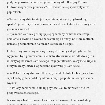
podporządkować papieżowi, jako że w wyniku II wojny Polska
Ludowa mogła przy pomocy ZSRR wyzwolić się spod wpływów
papieskich.
– To, co mamy dziś to nie jest wynikiem jakiegoś „żydowskiego
spisku”, jako że żydów w porównaniu z ilością katolickich zarządców
jest u nas niewielu.
– Być może katolicy posługują się żydami by zamaskować swoje
działanie, a żydzi od zawsze nadawali się na ofiary, na które motłoch
rzucał się bezrozumnie na rozkaz katolickich księży.
Ludzie z wyrazem pogardy wyliczają ile to razy i skąd żydzi zostali
wygnani i byli poniewierani, ale mało kto rozumie, że odbyło się to z
inicjatywy kościoła katolickiego i w jego interesie. Wszystkie kraje, z
których kiedykolwiek wypędzano żydów były katolickie!
– W Polsce mamy dziś ok. 30 tysięcy parafii katolickich, a „kapelani”
są w każdej gałęzi polskiej administracji, gospodarki i oczywiście w
wojsku!
– A Polacy bezrozumnie atakują żydów? Jak to możliwe? Kto im
podpowiada coś takiego?
Jak wiemy z historii, kościół katolicki od zawsze chciał zawładnąć
całym światem, a odbywało się to pod przykrywką niesienia