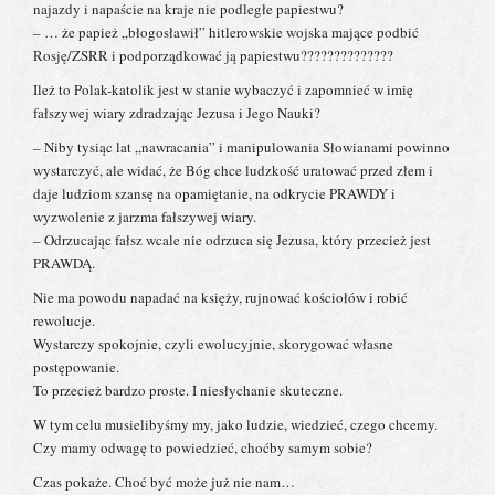
najazdy i napaście na kraje nie podległe papiestwu?
– … że papież „błogosławił” hitlerowskie wojska mające podbić
Rosję/ZSRR i podporządkować ją papiestwu??????????????
Ileż to Polak-katolik jest w stanie wybaczyć i zapomnieć w imię
fałszywej wiary zdradzając Jezusa i Jego Nauki?
– Niby tysiąc lat „nawracania” i manipulowania Słowianami powinno
wystarczyć, ale widać, że Bóg chce ludzkość uratować przed złem i
daje ludziom szansę na opamiętanie, na odkrycie PRAWDY i
wyzwolenie z jarzma fałszywej wiary.
– Odrzucając fałsz wcale nie odrzuca się Jezusa, który przecież jest
PRAWDĄ.
Nie ma powodu napadać na księży, rujnować kościołów i robić
rewolucje.
Wystarczy spokojnie, czyli ewolucyjnie, skorygować własne
postępowanie.
To przecież bardzo proste. I niesłychanie skuteczne.
W tym celu musielibyśmy my, jako ludzie, wiedzieć, czego chcemy.
Czy mamy odwagę to powiedzieć, choćby samym sobie?
Czas pokaże. Choć być może już nie nam…