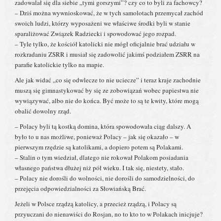
zadowalał się dla siebie „tymi gorszymi”? czy co to byli za fachowcy?
– Dziś można wywnioskować, że w tych samolotach przemycał zachód
swoich ludzi, którzy wyposażeni we właściwe środki byli w stanie
sparaliżować Związek Radziecki i spowodować jego rozpad.
– Tyle tylko, że kościół katolicki nie mógł oficjalnie brać udziału w
rozkradaniu ZSRR i musiał się zadowolić jakimś podziałem ZSRR na
parafie katolickie tylko na mapie.
Ale jak widać „co się odwlecze to nie uciecze” i teraz kraje zachodnie
muszą się gimnastykować by się ze zobowiązań wobec papiestwa nie
wywiązywać, albo nie do końca. Być może to są te kwity, które mogą
obalić dowolny rząd.
– Polacy byli tą kostką domina, która spowodowała ciąg dalszy. A
było to u nas możliwe, ponieważ Polacy – jak się okazało – w
pierwszym rzędzie są katolikami, a dopiero potem są Polakami.
– Stalin o tym wiedział, dlatego nie rokował Polakom posiadania
własnego państwa dłużej niż pół wieku. I tak się, niestety, stało.
– Polacy nie dorośli do wolności, nie dorośli do samodzielności, do
przejęcia odpowiedzialności za Słowiańską Brać.
Jeżeli w Polsce rządzą katolicy, a przecież rządzą, i Polacy są
przyuczani do nienawiści do Rosjan, no to kto to w Polakach inicjuje?