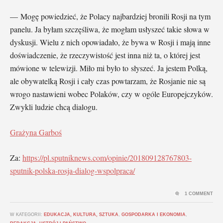
— Mogę powiedzieć, że Polacy najbardziej bronili Rosji na tym
panelu. Ja byłam szczęśliwa, że mogłam usłyszeć takie słowa w
dyskusji. Wielu z nich opowiadało, że bywa w Rosji i mają inne
doświadczenie, że rzeczywistość jest inna niż ta, o której jest
mówione w telewizji. Miło mi było to słyszeć. Ja jestem Polką,
ale obywatelką Rosji i cały czas powtarzam, że Rosjanie nie są
wrogo nastawieni wobec Polaków, czy w ogóle Europejczyków.
Zwykli ludzie chcą dialogu.
Grażyna Garboś
Za:
https://pl.sputniknews.com/opinie/201809128767803-
sputnik-polska-rosja-dialog-wspolpraca/
1 COMMENT
W KATEGORII:
EDUKACJA, KULTURA, SZTUKA
,
GOSPODARKA I EKONOMIA
,