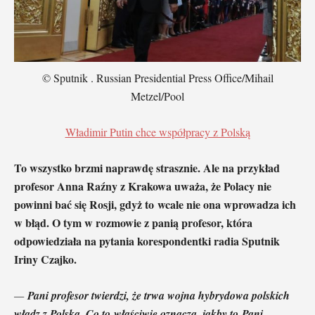
© Sputnik . Russian Presidential Press Office/Mihail
Metzel/Pool
Władimir Putin chce współpracy z Polską
To wszystko brzmi naprawdę strasznie. Ale na przykład
profesor Anna Raźny z Krakowa uważa, że Polacy nie
powinni bać się Rosji, gdyż to wcale nie ona wprowadza ich
w błąd. O tym w rozmowie z panią profesor, która
odpowiedziała na pytania korespondentki radia Sputnik
Iriny Czajko.
—
Pani profesor twierdzi, że trwa wojna hybrydowa polskich
władz z Polską. Co to właściwie oznacza, jakby to Pani