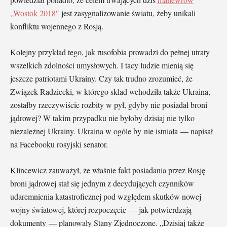
„Wostok 2018″
jest zasygnalizowanie światu, żeby unikali
konfliktu wojennego z Rosją.
Kolejny przykład tego, jak rusofobia prowadzi do pełnej utraty
wszelkich zdolności umysłowych. I tacy ludzie mienią się
jeszcze patriotami Ukrainy. Czy tak trudno zrozumieć, że
Związek Radziecki, w którego skład wchodziła także Ukraina,
zostałby rzeczywiście rozbity w pył, gdyby nie posiadał broni
jądrowej? W takim przypadku nie byłoby dzisiaj nie tylko
niezależnej Ukrainy. Ukraina w ogóle by nie istniała — napisał
na Facebooku rosyjski senator.
Klincewicz zauważył, że właśnie fakt posiadania przez Rosję
broni jądrowej stał się jednym z decydujących czynników
udaremnienia katastroficznej pod względem skutków nowej
wojny światowej, której rozpoczęcie — jak potwierdzają
dokumenty — planowały Stany Zjednoczone. „Dzisiaj także