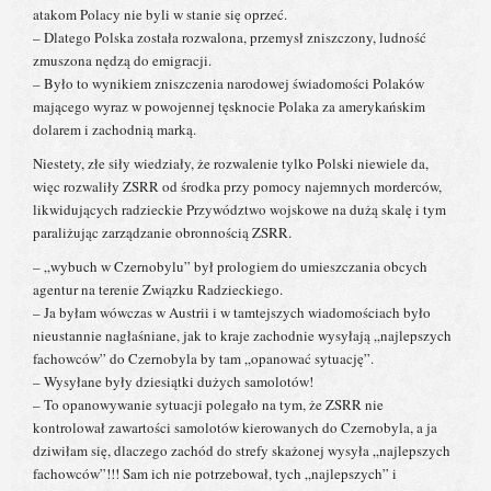
atakom Polacy nie byli w stanie się oprzeć.
– Dlatego Polska została rozwalona, przemysł zniszczony, ludność
zmuszona nędzą do emigracji.
– Było to wynikiem zniszczenia narodowej świadomości Polaków
mającego wyraz w powojennej tęsknocie Polaka za amerykańskim
dolarem i zachodnią marką.
Niestety, złe siły wiedziały, że rozwalenie tylko Polski niewiele da,
więc rozwaliły ZSRR od środka przy pomocy najemnych morderców,
likwidujących radzieckie Przywództwo wojskowe na dużą skalę i tym
paraliżując zarządzanie obronnością ZSRR.
– „wybuch w Czernobylu” był prologiem do umieszczania obcych
agentur na terenie Związku Radzieckiego.
– Ja byłam wówczas w Austrii i w tamtejszych wiadomościach było
nieustannie nagłaśniane, jak to kraje zachodnie wysyłają „najlepszych
fachowców” do Czernobyla by tam „opanować sytuację”.
– Wysyłane były dziesiątki dużych samolotów!
– To opanowywanie sytuacji polegało na tym, że ZSRR nie
kontrolował zawartości samolotów kierowanych do Czernobyla, a ja
dziwiłam się, dlaczego zachód do strefy skażonej wysyła „najlepszych
fachowców”!!! Sam ich nie potrzebował, tych „najlepszych” i