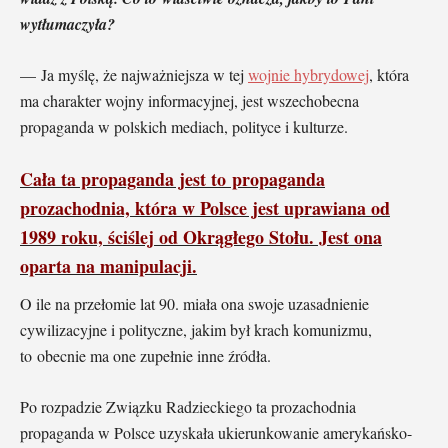
wytłumaczyła?
— Ja myślę, że najważniejsza w tej
wojnie hybrydowej
, która
ma charakter wojny informacyjnej, jest wszechobecna
propaganda w polskich mediach, polityce i kulturze.
Cała ta propaganda jest to propaganda
prozachodnia, która w Polsce jest uprawiana od
1989 roku, ściślej od Okrągłego Stołu. Jest ona
oparta na manipulacji.
O ile na przełomie lat 90. miała ona swoje uzasadnienie
cywilizacyjne i polityczne, jakim był krach komunizmu,
to obecnie ma one zupełnie inne źródła.
Po rozpadzie Związku Radzieckiego ta prozachodnia
propaganda w Polsce uzyskała ukierunkowanie amerykańsko-