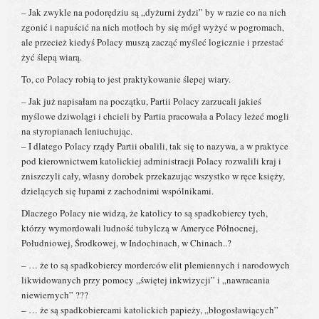
– Jak zwykle na podorędziu są „dyżurni żydzi” by w razie co na nich
zgonić i napuścić na nich motłoch by się mógł wyżyć w pogromach,
ale przecież kiedyś Polacy muszą zacząć myśleć logicznie i przestać
żyć ślepą wiarą.
To, co Polacy robią to jest praktykowanie ślepej wiary.
– Jak już napisałam na początku, Partii Polacy zarzucali jakieś
myślowe dziwolągi i chcieli by Partia pracowała a Polacy leżeć mogli
na styropianach leniuchując.
– I dlatego Polacy rządy Partii obalili, tak się to nazywa, a w praktyce
pod kierownictwem katolickiej administracji Polacy rozwalili kraj i
zniszczyli cały, własny dorobek przekazując wszystko w ręce księży,
dzielących się łupami z zachodnimi wspólnikami.
Dlaczego Polacy nie widzą, że katolicy to są spadkobiercy tych,
którzy wymordowali ludność tubylczą w Ameryce Północnej,
Południowej, Środkowej, w Indochinach, w Chinach..?
– … że to są spadkobiercy morderców elit plemiennych i narodowych
likwidowanych przy pomocy „świętej inkwizycji” i „nawracania
niewiernych” ???
– … że są spadkobiercami katolickich papieży, „błogosławiących”