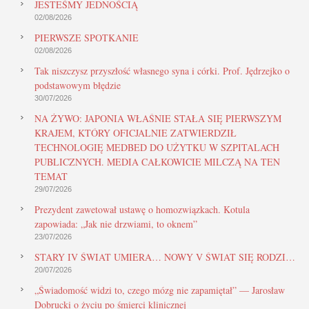
JESTEŚMY JEDNOŚCIĄ
02/08/2026
PIERWSZE SPOTKANIE
02/08/2026
Tak niszczysz przyszłość własnego syna i córki. Prof. Jędrzejko o
podstawowym błędzie
30/07/2026
NA ŻYWO: JAPONIA WŁAŚNIE STAŁA SIĘ PIERWSZYM
KRAJEM, KTÓRY OFICJALNIE ZATWIERDZIŁ
TECHNOLOGIĘ MEDBED DO UŻYTKU W SZPITALACH
PUBLICZNYCH. MEDIA CAŁKOWICIE MILCZĄ NA TEN
TEMAT
29/07/2026
Prezydent zawetował ustawę o homozwiązkach. Kotula
zapowiada: „Jak nie drzwiami, to oknem”
23/07/2026
STARY IV ŚWIAT UMIERA… NOWY V ŚWIAT SIĘ RODZI…
20/07/2026
„Świadomość widzi to, czego mózg nie zapamiętał” — Jarosław
Dobrucki o życiu po śmierci klinicznej