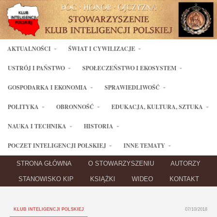
AKTUALNOŚCI
ŚWIAT I CYWILIZACJE
USTRÓJ I PAŃSTWO
SPOŁECZEŃSTWO I EKOSYSTEM
GOSPODARKA I EKONOMIA
SPRAWIEDLIWOŚĆ
POLITYKA
OBRONNOŚĆ
EDUKACJA, KULTURA, SZTUKA
NAUKA I TECHNIKA
HISTORIA
POCZET INTELIGENCJI POLSKIEJ
INNE TEMATY
STRONA GŁÓWNA
O STOWARZYSZENIU
AUTORZY
STANOWISKO KIP
KSIĄŻKI
WIDEO
KONTAKT
KLUB INTELIGENCJI POLSKIEJ
07/10/2018