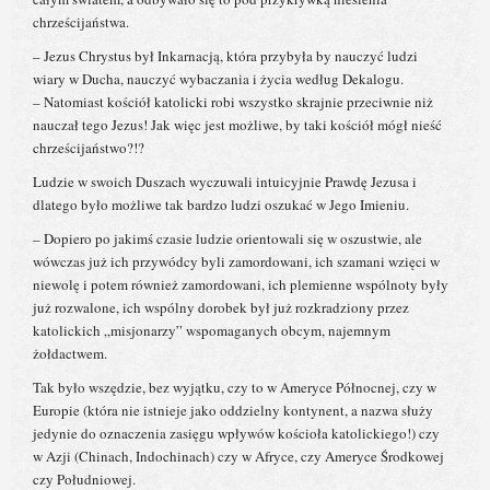
chrześcijaństwa.
– Jezus Chrystus był Inkarnacją, która przybyła by nauczyć ludzi
wiary w Ducha, nauczyć wybaczania i życia według Dekalogu.
– Natomiast kościół katolicki robi wszystko skrajnie przeciwnie niż
nauczał tego Jezus! Jak więc jest możliwe, by taki kościół mógł nieść
chrześcijaństwo?!?
Ludzie w swoich Duszach wyczuwali intuicyjnie Prawdę Jezusa i
dlatego było możliwe tak bardzo ludzi oszukać w Jego Imieniu.
– Dopiero po jakimś czasie ludzie orientowali się w oszustwie, ale
wówczas już ich przywódcy byli zamordowani, ich szamani wzięci w
niewolę i potem również zamordowani, ich plemienne wspólnoty były
już rozwalone, ich wspólny dorobek był już rozkradziony przez
katolickich „misjonarzy” wspomaganych obcym, najemnym
żołdactwem.
Tak było wszędzie, bez wyjątku, czy to w Ameryce Północnej, czy w
Europie (która nie istnieje jako oddzielny kontynent, a nazwa służy
jedynie do oznaczenia zasięgu wpływów kościoła katolickiego!) czy
w Azji (Chinach, Indochinach) czy w Afryce, czy Ameryce Środkowej
czy Południowej.