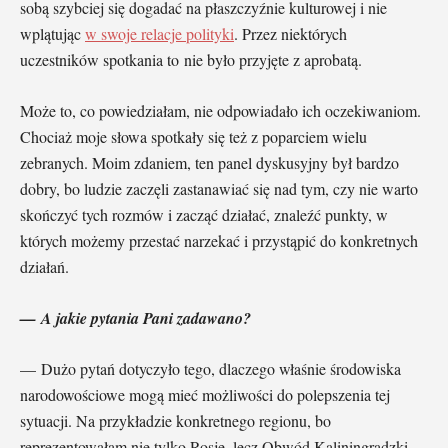
sobą szybciej się dogadać na płaszczyźnie kulturowej i nie
wplątując
w swoje relacje polityki
. Przez niektórych
uczestników spotkania to nie było przyjęte z aprobatą.
Może to, co powiedziałam, nie odpowiadało ich oczekiwaniom.
Chociaż moje słowa spotkały się też z poparciem wielu
zebranych. Moim zdaniem, ten panel dyskusyjny był bardzo
dobry, bo ludzie zaczęli zastanawiać się nad tym, czy nie warto
skończyć tych rozmów i zacząć działać, znaleźć punkty, w
których możemy przestać narzekać i przystąpić do konkretnych
działań.
— A jakie pytania Pani zadawano?
— Dużo pytań dotyczyło tego, dlaczego właśnie środowiska
narodowościowe mogą mieć możliwości do polepszenia tej
sytuacji. Na przykładzie konkretnego regionu, bo
reprezentowałam nie tylko Rosję, lecz Obwód Kaliningradzki,