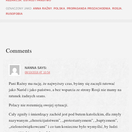
REDAKCJA
,
USTRÓJ I PAŃSTWO
OZNACZONY JAKO:
ANNA RAŹNY
,
POLSKA
,
PROPAGANDA PROZACHODNIA
,
ROSJA
,
RUSOFOBIA
Comments
NANNA
SAYS:
08/10/2018 AT 10:54
Pani Raźny ma rację, że najwyższy czas, byśmy się zaczęli ratować
jako Naród i jako państwo, a bez wsparcia ze strony Rosji nie mamy na
ratunek żadnych szans.
Polacy nie rozumieją swojej sytuacji.
Cały zgniły i śmierdzący zachód jest pod butem katolickim, dla zmyły
nazywanym „chrześcijaństwem”, „protestantyzmem”, „baptyzmem”,
„zielonoświątkowcami” i co tam konieczne było wymyślić, by ludzi