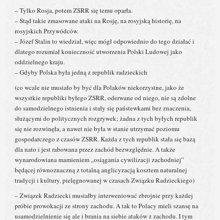
– Tylko Rosja, potem ZSRR się temu oparła.
– Stąd takie zmasowane ataki na Rosję, na rosyjską historię, na
rosyjskich Przywódców.
– Józef Stalin to wiedział, więc mógł odpowiednio do tego działać i
dlatego rozumiał konieczność utworzenia Polski Ludowej jako
oddzielnego kraju.
– Gdyby Polska była jedną z republik radzieckich
(co wcale nie musiało by być dla Polaków niekorzystne, jako że
wszystkie republiki byłego ZSRR, oderwane od niego, nie są zdolne
do samodzielnego istnienia i stały się państewkami bez znaczenia,
służącymi do politycznych rozgrywek; żadna z tych byłych republik
się nie rozwinęła, a nawet nie była w stanie utrzymać poziomu
gospodarczego z czasów ZSRR. Każda z tych republik stała się bazą
dla nato i jest rabowana przez zachód bezwzględnie. A także
wynarodowiana mamieniem „osiągania cywilizacji zachodniej”
będącej równoznaczną z totalną anglicyzacją kosztem naturalnej
tradycji i kultury, pielęgnowanej w czasach Związku Radzieckiego)
– Związek Radziecki musiałby interweniować zbrojnie przy każdej
próbie prowokacji ze strony zachodu. A tak to Polacy mieli szansę na
usamodzielnienie się ale i brania na siebie ataków z zachodu. I tym