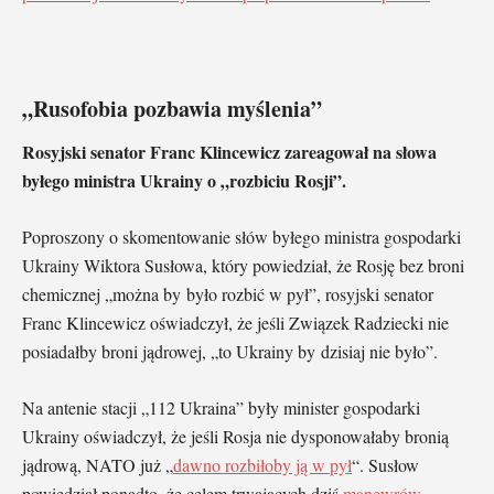
„Rusofobia pozbawia myślenia”
Rosyjski senator Franc Klincewicz zareagował na słowa
byłego ministra Ukrainy o „rozbiciu Rosji”.
Poproszony o skomentowanie słów byłego ministra gospodarki
Ukrainy Wiktora Susłowa, który powiedział, że Rosję bez broni
chemicznej „można by było rozbić w pył”, rosyjski senator
Franc Klincewicz oświadczył, że jeśli Związek Radziecki nie
posiadałby broni jądrowej, „to Ukrainy by dzisiaj nie było”.
Na antenie stacji „112 Ukraina” były minister gospodarki
Ukrainy oświadczył, że jeśli Rosja nie dysponowałaby bronią
jądrową, NATO już „
dawno rozbiłoby ją w pył
“. Susłow
powiedział ponadto, że celem trwających dziś
manewrów