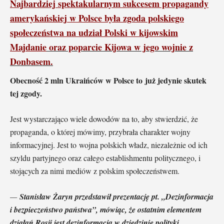
Najbardziej spektakularnym sukcesem propagandy
amerykańskiej w Polsce była zgoda polskiego
społeczeństwa na udział Polski w kijowskim
Majdanie
oraz poparcie Kijowa w jego wojnie z
Donbasem.
Obecność 2 mln Ukraińców w Polsce to już jedynie skutek
tej zgody.
Jest wystarczająco wiele dowodów na to, aby stwierdzić, że
propaganda, o której mówimy, przybrała charakter wojny
informacyjnej. Jest to wojna polskich władz, niezależnie od ich
szyldu partyjnego oraz całego establishmentu politycznego, i
stojących za nimi mediów z polskim społeczeństwem.
—
Stanisław Żaryn przedstawił prezentację pt. „Dezinformacja
i bezpieczeństwo państwa”, mówiąc, że ostatnim elementem
działań Rosji jest dezinformacja w dziedzinie polityki