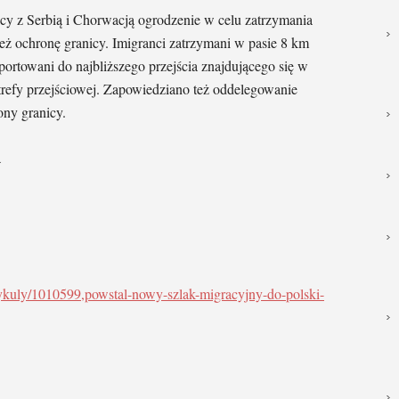
cy z Serbią i Chorwacją ogrodzenie w celu zatrzymania
ż ochronę granicy. Imigranci zatrzymani w pasie 8 km
sportowani do najbliższego przejścia znajdującego się w
trefy przejściowej. Zapowiedziano też oddelegowanie
ony granicy.
a
artykuly/1010599,powstal-nowy-szlak-migracyjny-do-polski-