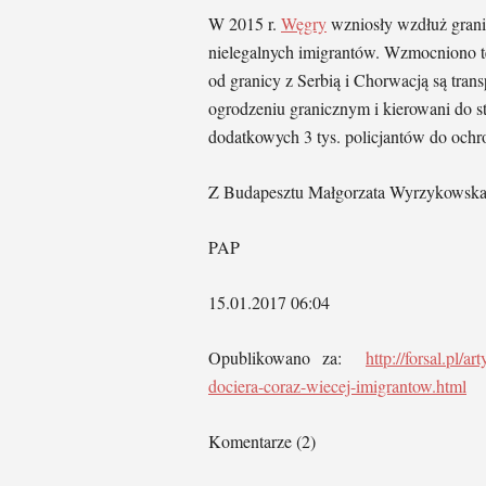
W 2015 r.
Węgry
wzniosły wzdłuż grani
nielegalnych imigrantów. Wzmocniono te
od granicy z Serbią i Chorwacją są tran
ogrodzeniu granicznym i kierowani do s
dodatkowych 3 tys. policjantów do ochr
Z Budapesztu Małgorzata Wyrzykowsk
PAP
15.01.2017 06:04
Opublikowano za:
http://forsal.pl/
dociera-coraz-wiecej-imigrantow.html
Komentarze (2)