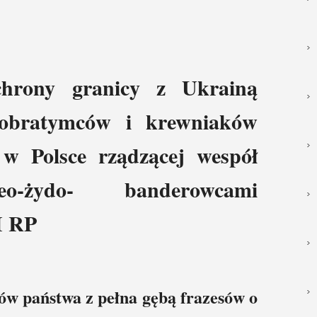
chrony granicy z Ukrainą
pobratymców i krewniaków
w Polsce rządzącej wespół
-żydo- banderowcami
I RP
sów państwa z pełna gębą frazesów o