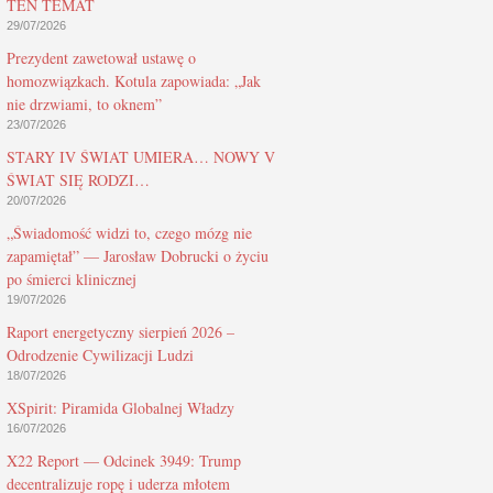
TEN TEMAT
29/07/2026
Prezydent zawetował ustawę o
homozwiązkach. Kotula zapowiada: „Jak
nie drzwiami, to oknem”
23/07/2026
STARY IV ŚWIAT UMIERA… NOWY V
ŚWIAT SIĘ RODZI…
20/07/2026
„Świadomość widzi to, czego mózg nie
zapamiętał” — Jarosław Dobrucki o życiu
po śmierci klinicznej
19/07/2026
Raport energetyczny sierpień 2026 –
Odrodzenie Cywilizacji Ludzi
18/07/2026
XSpirit: Piramida Globalnej Władzy
16/07/2026
X22 Report — Odcinek 3949: Trump
decentralizuje ropę i uderza młotem