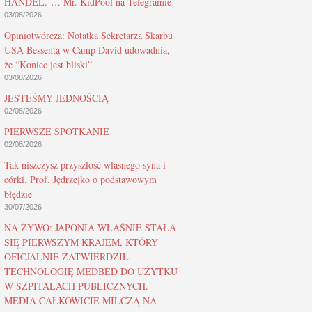
HANDEL. … Mr. KidPool na Telegramie
03/08/2026
Opiniotwórcza: Notatka Sekretarza Skarbu
USA Bessenta w Camp David udowadnia,
że “Koniec jest bliski”
03/08/2026
JESTEŚMY JEDNOŚCIĄ
02/08/2026
PIERWSZE SPOTKANIE
02/08/2026
Tak niszczysz przyszłość własnego syna i
córki. Prof. Jędrzejko o podstawowym
błędzie
30/07/2026
NA ŻYWO: JAPONIA WŁAŚNIE STAŁA
SIĘ PIERWSZYM KRAJEM, KTÓRY
OFICJALNIE ZATWIERDZIŁ
TECHNOLOGIĘ MEDBED DO UŻYTKU
W SZPITALACH PUBLICZNYCH.
MEDIA CAŁKOWICIE MILCZĄ NA