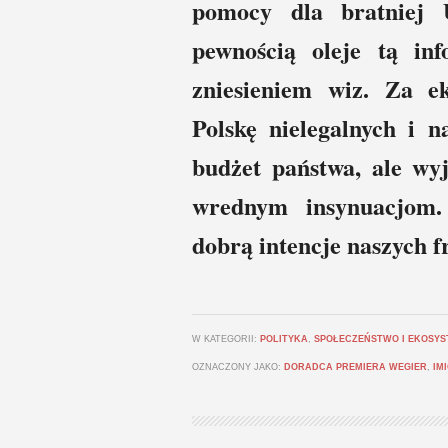
pomocy dla bratniej 
pewnością oleje tą in
zniesieniem wiz. Za ek
Polskę nielegalnych i 
budżet państwa, ale wy
wrednym insynuacjom.
dobrą intencje naszych 
W KATEGORII:
POLITYKA
,
SPOŁECZEŃSTWO I EKOSYS
OZNACZONY JAKO:
DORADCA PREMIERA WEGIER
,
IM