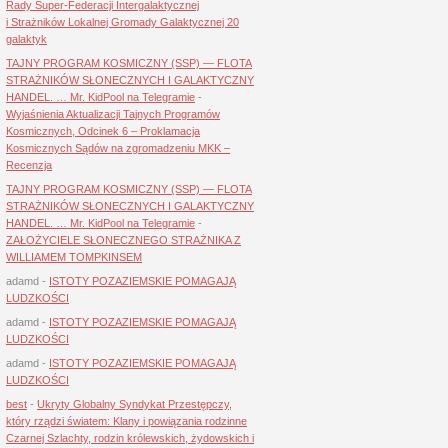
Rady Super-Federacji Intergalaktycznej
i Strażników Lokalnej Gromady Galaktycznej 20
galaktyk
TAJNY PROGRAM KOSMICZNY (SSP) — FLOTA
STRAŻNIKÓW SŁONECZNYCH I GALAKTYCZNY
HANDEL. … Mr. KidPool na Telegramie
-
Wyjaśnienia Aktualizacji Tajnych Programów
Kosmicznych, Odcinek 6 – Proklamacja
Kosmicznych Sądów na zgromadzeniu MKK –
Recenzja
TAJNY PROGRAM KOSMICZNY (SSP) — FLOTA
STRAŻNIKÓW SŁONECZNYCH I GALAKTYCZNY
HANDEL. … Mr. KidPool na Telegramie
-
ZAŁOŻYCIELE SŁONECZNEGO STRAŻNIKA Z
WILLIAMEM TOMPKINSEM
adamd
-
ISTOTY POZAZIEMSKIE POMAGAJĄ
LUDZKOŚCI
adamd
-
ISTOTY POZAZIEMSKIE POMAGAJĄ
LUDZKOŚCI
adamd
-
ISTOTY POZAZIEMSKIE POMAGAJĄ
LUDZKOŚCI
best
-
Ukryty Globalny Syndykat Przestępczy,
który rządzi światem: Klany i powiązania rodzinne
Czarnej Szlachty, rodzin królewskich, żydowskich i