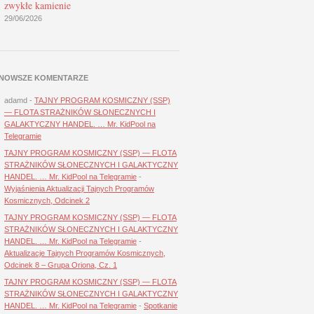
zwykłe kamienie
29/06/2026
NOWSZE KOMENTARZE
adamd
-
TAJNY PROGRAM KOSMICZNY (SSP)
— FLOTA STRAŻNIKÓW SŁONECZNYCH I
GALAKTYCZNY HANDEL. … Mr. KidPool na
Telegramie
TAJNY PROGRAM KOSMICZNY (SSP) — FLOTA
STRAŻNIKÓW SŁONECZNYCH I GALAKTYCZNY
HANDEL. … Mr. KidPool na Telegramie
-
Wyjaśnienia Aktualizacji Tajnych Programów
Kosmicznych, Odcinek 2
TAJNY PROGRAM KOSMICZNY (SSP) — FLOTA
STRAŻNIKÓW SŁONECZNYCH I GALAKTYCZNY
HANDEL. … Mr. KidPool na Telegramie
-
Aktualizacje Tajnych Programów Kosmicznych,
Odcinek 8 – Grupa Oriona, Cz. 1
TAJNY PROGRAM KOSMICZNY (SSP) — FLOTA
STRAŻNIKÓW SŁONECZNYCH I GALAKTYCZNY
HANDEL. … Mr. KidPool na Telegramie
-
Spotkanie