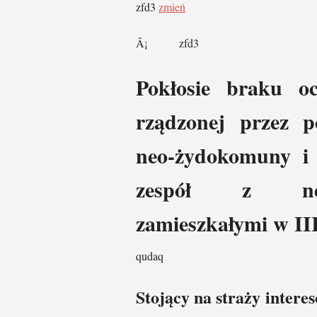
zfd3
zmień
Â¡ zfd3
Pokłosie braku o
rządzonej przez 
neo-żydokomuny i 
zespół z neo
zamieszkałymi w II
qudaq
Stojący na straży intere