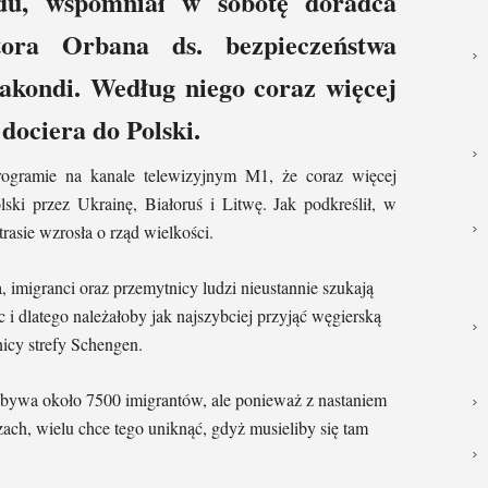
du, wspomniał w sobotę doradca
ora Orbana ds. bezpieczeństwa
kondi. Według niego coraz więcej
dociera do Polski.
ogramie na kanale telewizyjnym M1, że coraz więcej
lski przez Ukrainę, Białoruś i Litwę. Jak podkreślił, w
trasie wzrosła o rząd wielkości.
 imigranci oraz przemytnicy ludzi nieustannie szukają
i dlatego należałoby jak najszybciej przyjąć węgierską
nicy strefy Schengen.
ebywa około 7500 imigrantów, ale ponieważ z nastaniem
ch, wielu chce tego uniknąć, gdyż musieliby się tam