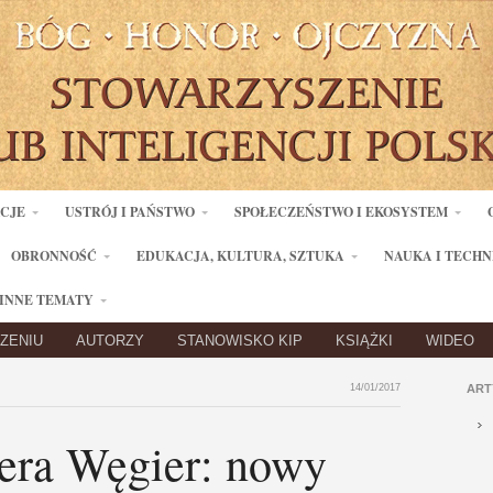
ACJE
USTRÓJ I PAŃSTWO
SPOŁECZEŃSTWO I EKOSYSTEM
OBRONNOŚĆ
EDUKACJA, KULTURA, SZTUKA
NAUKA I TECHN
INNE TEMATY
ZENIU
AUTORZY
STANOWISKO KIP
KSIĄŻKI
WIDEO
14/01/2017
ART
era Węgier: nowy