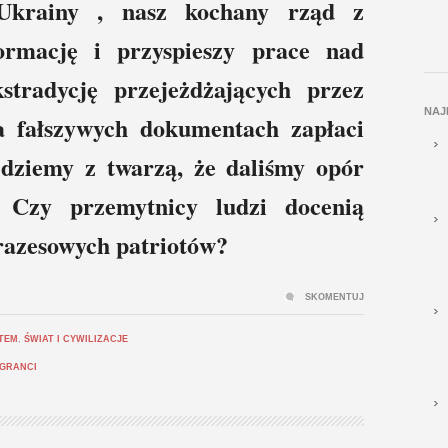
Ukrainy , nasz kochany rząd z
formację i przyspieszy prace nad
stradycję przejeżdżających przez
NAJ
na fałszywych dokumentach zapłaci
jdziemy z twarzą, że daliśmy opór
 Czy przemytnicy ludzi docenią
frazesowych patriotów?
SKOMENTUJ
TEM
,
ŚWIAT I CYWILIZACJE
IGRANCI