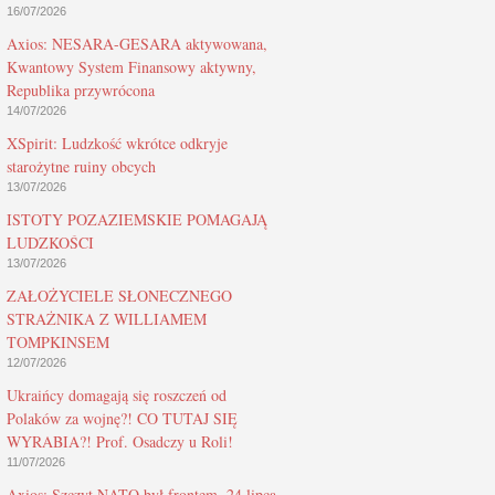
16/07/2026
Axios: NESARA-GESARA aktywowana,
Kwantowy System Finansowy aktywny,
Republika przywrócona
14/07/2026
XSpirit: Ludzkość wkrótce odkryje
starożytne ruiny obcych
13/07/2026
ISTOTY POZAZIEMSKIE POMAGAJĄ
LUDZKOŚCI
13/07/2026
ZAŁOŻYCIELE SŁONECZNEGO
STRAŻNIKA Z WILLIAMEM
TOMPKINSEM
12/07/2026
Ukraińcy domagają się roszczeń od
Polaków za wojnę?! CO TUTAJ SIĘ
WYRABIA?! Prof. Osadczy u Roli!
11/07/2026
Axios: Szczyt NATO był frontem, 24 lipca