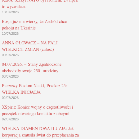
to wyzwalacz
10/07/2026
Rosja już nie wierzy, że Zachód chce
pokoju na Ukrainie
10/07/2026
ANNA GŁOWACZ – NA FALI
WIELKICH ZMIAN (całość)
09/07/2026
04.07.2026. – Stany Zjednoczone
obchodziły swoje 250. urodziny
08/07/2026
Pierwszy Poziom Nauki, Przekaz 25:
WIELKA INICJACJA
02/07/2026
XSpirit: Koniec wojny o częstotliwości i
początek otwartego kontaktu z obcymi
02/07/2026
WIELKA DIAMENTOWA ILUZJA: Jak
korporacja zmusiła świat do przepłacania za