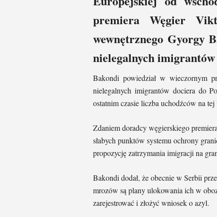
Europejskiej od wscho
premiera Węgier Vikt
wewnętrznego Gyorgy Ba
nielegalnych imigrantów 
Bakondi powiedział w wieczornym pr
nielegalnych imigrantów dociera do Po
ostatnim czasie liczba uchodźców na tej 
Zdaniem doradcy węgierskiego premiera,
słabych punktów systemu ochrony granic 
propozycję zatrzymania imigracji na gra
Bakondi dodał, że obecnie w Serbii prz
mrozów są plany ulokowania ich w oboza
zarejestrować i złożyć wniosek o azyl.