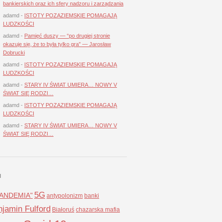
bankierskich oraz ich sfery nadzoru i zarządzania
adamd
-
ISTOTY POZAZIEMSKIE POMAGAJĄ
LUDZKOŚCI
adamd
-
Pamięć duszy — “po drugiej stronie
okazuje się, że to była tylko gra” — Jarosław
Dobrucki
adamd
-
ISTOTY POZAZIEMSKIE POMAGAJĄ
LUDZKOŚCI
adamd
-
STARY IV ŚWIAT UMIERA… NOWY V
ŚWIAT SIĘ RODZI…
adamd
-
ISTOTY POZAZIEMSKIE POMAGAJĄ
LUDZKOŚCI
adamd
-
STARY IV ŚWIAT UMIERA… NOWY V
ŚWIAT SIĘ RODZI…
I
5G
LANDEMIA"
antypolonizm
banki
jamin Fulford
Białoruś
chazarska mafia