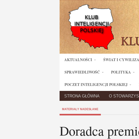
AKTUALNOŚCI
ŚWIAT I CYWILIZ
SPRAWIEDLIWOŚĆ
POLITYKA
POCZET INTELIGENCJI POLSKIEJ
STRONA GŁÓWNA
O STOWARZYS
MATERIAŁY NADESŁANE
Doradca premi