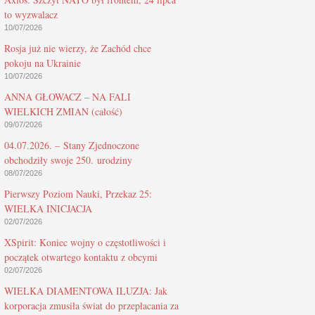
to wyzwalacz
10/07/2026
Rosja już nie wierzy, że Zachód chce
pokoju na Ukrainie
10/07/2026
ANNA GŁOWACZ – NA FALI
WIELKICH ZMIAN (całość)
09/07/2026
04.07.2026. – Stany Zjednoczone
obchodziły swoje 250. urodziny
08/07/2026
Pierwszy Poziom Nauki, Przekaz 25:
WIELKA INICJACJA
02/07/2026
XSpirit: Koniec wojny o częstotliwości i
początek otwartego kontaktu z obcymi
02/07/2026
WIELKA DIAMENTOWA ILUZJA: Jak
korporacja zmusiła świat do przepłacania za