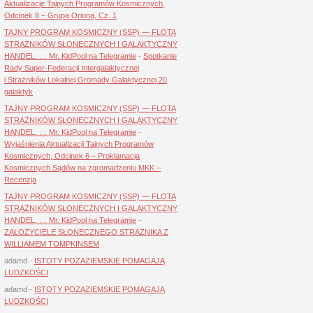
Aktualizacje Tajnych Programów Kosmicznych,
Odcinek 8 – Grupa Oriona, Cz. 1
TAJNY PROGRAM KOSMICZNY (SSP) — FLOTA
STRAŻNIKÓW SŁONECZNYCH I GALAKTYCZNY
HANDEL. … Mr. KidPool na Telegramie
-
Spotkanie
Rady Super-Federacji Intergalaktycznej
i Strażników Lokalnej Gromady Galaktycznej 20
galaktyk
TAJNY PROGRAM KOSMICZNY (SSP) — FLOTA
STRAŻNIKÓW SŁONECZNYCH I GALAKTYCZNY
HANDEL. … Mr. KidPool na Telegramie
-
Wyjaśnienia Aktualizacji Tajnych Programów
Kosmicznych, Odcinek 6 – Proklamacja
Kosmicznych Sądów na zgromadzeniu MKK –
Recenzja
TAJNY PROGRAM KOSMICZNY (SSP) — FLOTA
STRAŻNIKÓW SŁONECZNYCH I GALAKTYCZNY
HANDEL. … Mr. KidPool na Telegramie
-
ZAŁOŻYCIELE SŁONECZNEGO STRAŻNIKA Z
WILLIAMEM TOMPKINSEM
adamd
-
ISTOTY POZAZIEMSKIE POMAGAJĄ
LUDZKOŚCI
adamd
-
ISTOTY POZAZIEMSKIE POMAGAJĄ
LUDZKOŚCI