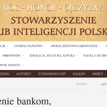
ACJE
USTRÓJ I PAŃSTWO
SPOŁECZEŃSTWO I EKOSYSTEM
OBRONNOŚĆ
EDUKACJA, KULTURA, SZTUKA
NAUKA I TECHN
INNE TEMATY
ZENIU
AUTORZY
STANOWISKO KIP
KSIĄŻKI
WIDEO
11/12/2016
ART
enie bankom,