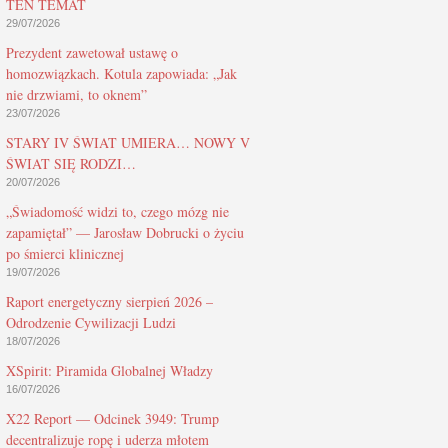
TEN TEMAT
29/07/2026
Prezydent zawetował ustawę o
homozwiązkach. Kotula zapowiada: „Jak
nie drzwiami, to oknem”
23/07/2026
STARY IV ŚWIAT UMIERA… NOWY V
ŚWIAT SIĘ RODZI…
20/07/2026
„Świadomość widzi to, czego mózg nie
zapamiętał” — Jarosław Dobrucki o życiu
po śmierci klinicznej
19/07/2026
Raport energetyczny sierpień 2026 –
Odrodzenie Cywilizacji Ludzi
18/07/2026
XSpirit: Piramida Globalnej Władzy
16/07/2026
X22 Report — Odcinek 3949: Trump
decentralizuje ropę i uderza młotem