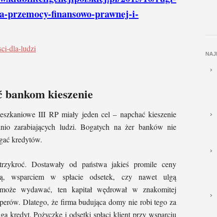
a-przemocy-finansowo-prawnej-i-
NAJ
 bankom kieszenie
szkaniowe III RP miały jeden cel – napchać kieszenie
dnio zarabiających ludzi. Bogatych na żer banków nie
ągać kredytów.
trzykroć. Dostawały od państwa jakieś promile ceny
ą, wsparciem w spłacie odsetek, czy nawet ulgą
może wydawać, ten kapitał wędrował w znakomitej
perów. Dlatego, że firma budująca domy nie robi tego za
ąga kredyt. Pożyczkę i odsetki spłaci klient przy wsparciu