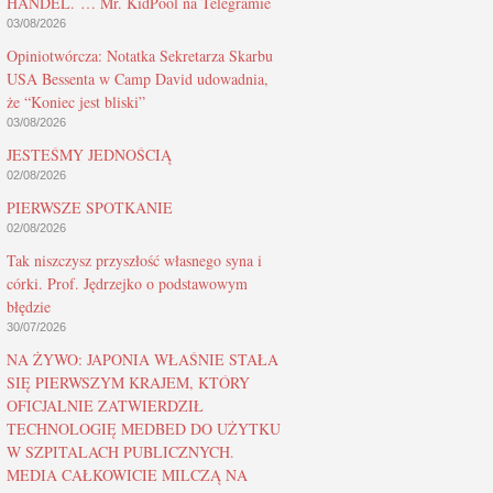
HANDEL. … Mr. KidPool na Telegramie
03/08/2026
Opiniotwórcza: Notatka Sekretarza Skarbu
USA Bessenta w Camp David udowadnia,
że “Koniec jest bliski”
03/08/2026
JESTEŚMY JEDNOŚCIĄ
02/08/2026
PIERWSZE SPOTKANIE
02/08/2026
Tak niszczysz przyszłość własnego syna i
córki. Prof. Jędrzejko o podstawowym
błędzie
30/07/2026
NA ŻYWO: JAPONIA WŁAŚNIE STAŁA
SIĘ PIERWSZYM KRAJEM, KTÓRY
OFICJALNIE ZATWIERDZIŁ
TECHNOLOGIĘ MEDBED DO UŻYTKU
W SZPITALACH PUBLICZNYCH.
MEDIA CAŁKOWICIE MILCZĄ NA