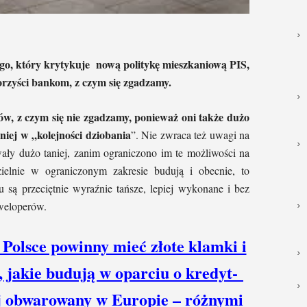
ego, który krytykuje nową politykę mieszkaniową PIS,
korzyści bankom, z czym się zgadzamy.
ów, z czym się nie zgadzamy, ponieważ oni także dużo
 mniej w „kolejności dziobania
”. Nie zwraca też uwagi na
wały dużo taniej, zanim ograniczono im te możliwości na
ielnie w ograniczonym zakresie budują i obecnie, to
są przeciętnie wyraźnie tańsze, lepiej wykonane i bez
weloperów.
olsce powinny mieć złote klamki i
e, jakie budują w oparciu o kredyt-
ej obwarowany w Europie
–
różnymi