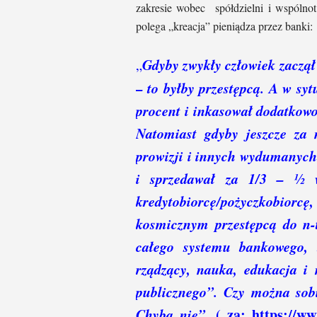
zakresie wobec spółdzielni i wspólno
polega „kreacja” pieniądza przez banki:
Gdyby zwykły człowiek zaczął
„
– to byłby przestępcą. A w syt
procent i inkasował dodatkowo
Natomiast gdyby jeszcze za n
prowizji i innych wydumanych
i sprzedawał za 1/3 – ½ wa
kredytobiorcę/pożyczkobiorcę,
kosmicznym przestępcą do n-t
całego systemu bankowego, t
rządzący, nauka, edukacja i 
publicznego”.
Czy można sobi
Chyba nie”.
( za:
https://ww