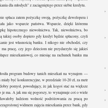
ania dla młodych” z zaciągniętego przez siebie kredytu.
nie spłaca zatem pożyczkę swoją, pożyczkę dewelopera i
ała jako wsparcie państwa. Wsparcie, dzięki któremu
pkę hipotecznego niewolnictwa. Tak, niewolnictwa, bo
ią takiej osoby dopiero gdy kredyt będzie spłacony, czyli
nie jest własnością banku. I nikogo nie obchodzi, czy
y ma pracę, czy jego dzieciom nie przydarzyło się jakieś
pułapce mieszkaniowej, co miesiąc na rachunek banku ma
głosiła program budowy tanich mieszkań na wynajem —
 miały być konkurencyjne, w przedziale 10-20 zł, za metr
obry pomysł, powodujący, że jak kogoś stać na większe
to je ma. A jak mu się pogorszy, to wynajmuje coś o wiele
dawałoby ludziom wolność podróżowania za pracą po
niezagrożonej widmem zajęcia mieszkania przez bank, gdy