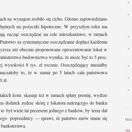
iach na wynajem zrobiło się cicho. Głośno zapowiedziano
chętnych na pożyczki hipoteczne. W przyszłym roku ma
ają zacząć oszczędzać na cele mieszkaniowe, w ramach
Państwo za systematyczne oszczędzanie dopłaci każdemu
wyższa niż obecnie proponowane oprocentowanie lokat w
ministerstwa budownictwa wynika, że może być to 5 proc.
 wysokości 8 tys. zł rocznie. Oszczędzający musiałby
znaczałoby to, że w sumie po 5 latach cała państwowa
 zł.
takich kont, skasuje też w ramach spłaty premię, wydrze
 na dodatek zedrze skórę z lokatora należącego do banku
to był wiele lat prezesem jednego z banków, by teraz dał
 jego poprzednicy — sprawi, że państwo znów stanie się
TAG
 banksterstwa.
"P