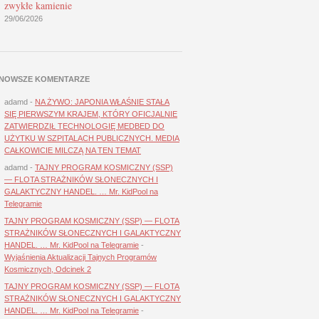
zwykłe kamienie
29/06/2026
NOWSZE KOMENTARZE
adamd
-
NA ŻYWO: JAPONIA WŁAŚNIE STAŁA
SIĘ PIERWSZYM KRAJEM, KTÓRY OFICJALNIE
ZATWIERDZIŁ TECHNOLOGIĘ MEDBED DO
UŻYTKU W SZPITALACH PUBLICZNYCH. MEDIA
CAŁKOWICIE MILCZĄ NA TEN TEMAT
adamd
-
TAJNY PROGRAM KOSMICZNY (SSP)
— FLOTA STRAŻNIKÓW SŁONECZNYCH I
GALAKTYCZNY HANDEL. … Mr. KidPool na
Telegramie
TAJNY PROGRAM KOSMICZNY (SSP) — FLOTA
STRAŻNIKÓW SŁONECZNYCH I GALAKTYCZNY
HANDEL. … Mr. KidPool na Telegramie
-
Wyjaśnienia Aktualizacji Tajnych Programów
Kosmicznych, Odcinek 2
TAJNY PROGRAM KOSMICZNY (SSP) — FLOTA
STRAŻNIKÓW SŁONECZNYCH I GALAKTYCZNY
HANDEL. … Mr. KidPool na Telegramie
-