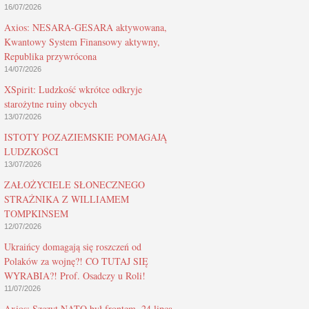
16/07/2026
Axios: NESARA-GESARA aktywowana,
Kwantowy System Finansowy aktywny,
Republika przywrócona
14/07/2026
XSpirit: Ludzkość wkrótce odkryje
starożytne ruiny obcych
13/07/2026
ISTOTY POZAZIEMSKIE POMAGAJĄ
LUDZKOŚCI
13/07/2026
ZAŁOŻYCIELE SŁONECZNEGO
STRAŻNIKA Z WILLIAMEM
TOMPKINSEM
12/07/2026
Ukraińcy domagają się roszczeń od
Polaków za wojnę?! CO TUTAJ SIĘ
WYRABIA?! Prof. Osadczy u Roli!
11/07/2026
Axios: Szczyt NATO był frontem, 24 lipca