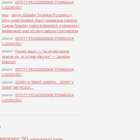
adamd
-
ISTOTY POZAZIEMSKIE POMAGAJĄ
LUDZKOŚCI
best
-
Ukryty Globalny Syndykat Przestępczy,
który rządzi światem: Klany i powiązania rodzinne
Czarnej Szlachty, rodzin królewskich, żydowskich i
bankierskich oraz ich sfery nadzoru i zarządzania
adamd
-
ISTOTY POZAZIEMSKIE POMAGAJĄ
LUDZKOŚCI
adamd
-
Pamięć duszy — “po drugiej stronie
okazuje się, że to była tylko gra” — Jarosław
Dobrucki
adamd
-
ISTOTY POZAZIEMSKIE POMAGAJĄ
LUDZKOŚCI
adamd
-
STARY IV ŚWIAT UMIERA… NOWY V
ŚWIAT SIĘ RODZI…
adamd
-
ISTOTY POZAZIEMSKIE POMAGAJĄ
LUDZKOŚCI
I
5G
LANDEMIA"
antypolonizm
banki