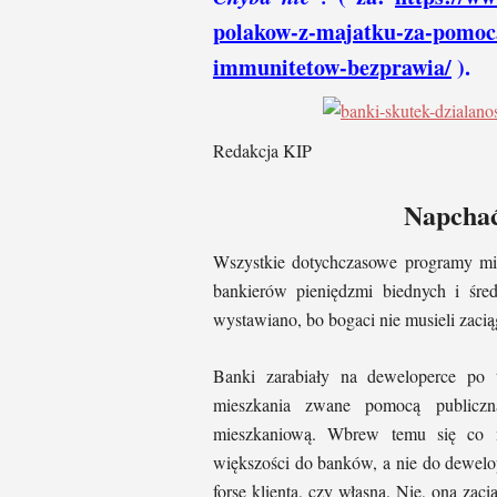
polakow-z-majatku-za-pomoc
immunitetow-bezprawia/
).
Redakcja KIP
Napchać
Wszystkie dotychczasowe programy mie
bankierów pieniędzmi biednych i śre
wystawiano, bo bogaci nie musieli zaci
Banki zarabiały na deweloperce po 
mieszkania zwane pomocą publiczn
mieszkaniową. Wbrew temu się co 
większości do banków, a nie do dewelo
forsę klienta, czy własną. Nie, ona zaci