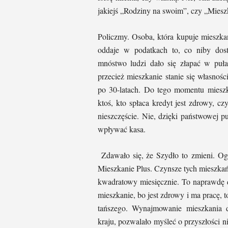
jakiejś „Rodziny na swoim”, czy „Mieszk
Policzmy. Osoba, która kupuje mieszka
oddaje w podatkach to, co niby dost
mnóstwo ludzi dało się złapać w puła
przecież mieszkanie stanie się własnośc
po 30-latach. Do tego momentu mieszka
ktoś, kto spłaca kredyt jest zdrowy, cz
nieszczęście. Nie, dzięki państwowej 
wpływać kasa.
Zdawało się, że Szydło to zmieni. O
Mieszkanie Plus. Czynsze tych mieszkań
kwadratowy miesięcznie. To naprawdę d
mieszkanie, bo jest zdrowy i ma pracę, 
tańszego. Wynajmowanie mieszkania 
kraju, pozwalało myśleć o przyszłości 