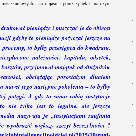
t mieszkaniowych, co objaśnia poniższy tekst, na czym
 drukować pieniądze i puszczać je do obiegu
uacji gdyby te pieniądze pożyczał jeszcze na
 procenty, to byłby przestępcą do kwadratu.
iespłacone należności: kapitału, odsetek,
 kosztów, przejmował majątek od dłużników
rtości, obciążając pozostałym długiem
 a nawet jego następne pokolenia – to byłby
ej potęgi. A gdy to samo robią instytucje
o nie tylko jest to legalne, ale jeszcze
media nazywają je „instytucjami zaufania
e wyobrazić większy szczyt bezczelności ?
w.klubinteligencjipolskiej.pl/2015/10/rugi-