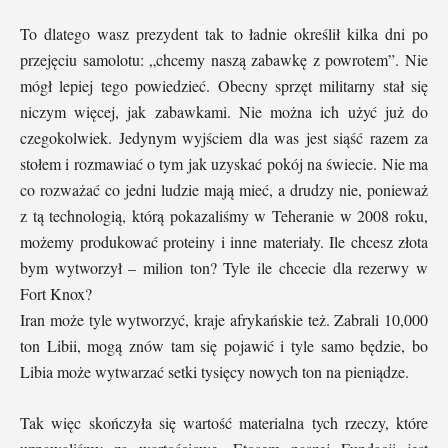
To dlatego wasz prezydent tak to ładnie określił kilka dni po
przejęciu samolotu: „chcemy naszą zabawkę z powrotem”. Nie
mógł lepiej tego powiedzieć. Obecny sprzęt militarny stał się
niczym więcej, jak zabawkami. Nie można ich użyć już do
czegokolwiek. Jedynym wyjściem dla was jest siąść razem za
stołem i rozmawiać o tym jak uzyskać pokój na świecie. Nie ma
co rozważać co jedni ludzie mają mieć, a drudzy nie, ponieważ
z tą technologią, którą pokazaliśmy w Teheranie w 2008 roku,
możemy produkować proteiny i inne materiały. Ile chcesz złota
bym wytworzył – milion ton? Tyle ile chcecie dla rezerwy w
Fort Knox?
Iran może tyle wytworzyć, kraje afrykańskie też. Zabrali 10,000
ton Libii, mogą znów tam się pojawić i tyle samo będzie, bo
Libia może wytwarzać setki tysięcy nowych ton na pieniądze.
Tak więc skończyła się wartość materialna tych rzeczy, które