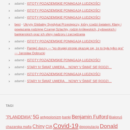
adamd
-
ISTOTY POZAZIEMSKIE POMAGAJĄ LUDZKOŚCI
adamd
-
ISTOTY POZAZIEMSKIE POMAGAJĄ LUDZKOŚCI
adamd
-
ISTOTY POZAZIEMSKIE POMAGAJĄ LUDZKOŚCI
best
-
Ukryty Globalny Syndykat Przestępczy, który rządzi światem: Klany i
powiązania rodzinne Czarnej Szlachty, rodzin królewskich, żydowskich i
bankierskich oraz ich sfery nadzoru i zarządzania
adamd
-
ISTOTY POZAZIEMSKIE POMAGAJĄ LUDZKOŚCI
adamd
-
Pamięć duszy — “po drugiej stronie okazuje się, że to była tylko gra”
— Jarosław Dobrucki
adamd
-
ISTOTY POZAZIEMSKIE POMAGAJĄ LUDZKOŚCI
adamd
-
STARY IV ŚWIAT UMIERA… NOWY V ŚWIAT SIĘ RODZI…
adamd
-
ISTOTY POZAZIEMSKIE POMAGAJĄ LUDZKOŚCI
adamd
-
STARY IV ŚWIAT UMIERA… NOWY V ŚWIAT SIĘ RODZI…
TAGI
5G
Benjamin Fulford
"PLANDEMIA"
antypolonizm
banki
Białoruś
Covid-19
Donald
Chiny
CIA
chazarska mafia
depopulacja