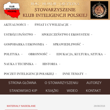
AKTUALNOŚCI
ŚWIAT I CYWILIZACJE
USTRÓJ I PAŃSTWO
SPOŁECZEŃSTWO I EKOSYSTEM
GOSPODARKA I EKONOMIA
SPRAWIEDLIWOŚĆ
POLITYKA
OBRONNOŚĆ
EDUKACJA, KULTURA, SZTUKA
NAUKA I TECHNIKA
HISTORIA
POCZET INTELIGENCJI POLSKIEJ
INNE TEMATY
STRONA GŁÓWNA
O STOWARZYSZENIU
AUTORZY
STANOWISKO KIP
KSIĄŻKI
WIDEO
KONTAKT
MATERIAŁY NADESŁANE
26/08/2016