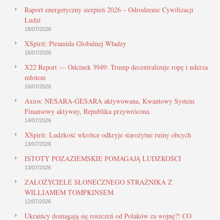
Raport energetyczny sierpień 2026 – Odrodzenie Cywilizacji
Ludzi
18/07/2026
XSpirit: Piramida Globalnej Władzy
16/07/2026
X22 Report — Odcinek 3949: Trump decentralizuje ropę i uderza
młotem
16/07/2026
Axios: NESARA-GESARA aktywowana, Kwantowy System
Finansowy aktywny, Republika przywrócona
14/07/2026
XSpirit: Ludzkość wkrótce odkryje starożytne ruiny obcych
13/07/2026
ISTOTY POZAZIEMSKIE POMAGAJĄ LUDZKOŚCI
13/07/2026
ZAŁOŻYCIELE SŁONECZNEGO STRAŻNIKA Z
WILLIAMEM TOMPKINSEM
12/07/2026
Ukraińcy domagają się roszczeń od Polaków za wojnę?! CO