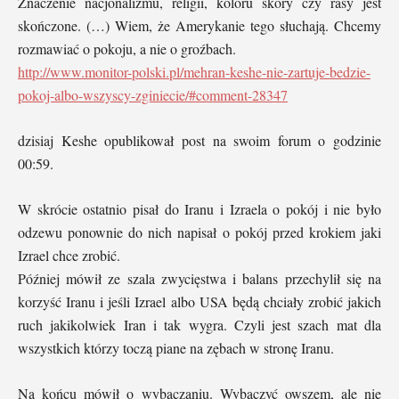
Znaczenie nacjonalizmu, religii, koloru skóry czy rasy jest
skończone. (…) Wiem, że Amerykanie tego słuchają. Chcemy
rozmawiać o pokoju, a nie o groźbach.
http://www.monitor-polski.pl/mehran-keshe-nie-zartuje-bedzie-
pokoj-albo-wszyscy-zginiecie/#comment-28347
dzisiaj Keshe opublikował post na swoim forum o godzinie
00:59.
W skrócie ostatnio pisał do Iranu i Izraela o pokój i nie było
odzewu ponownie do nich napisał o pokój przed krokiem jaki
Izrael chce zrobić.
Później mówił ze szala zwycięstwa i balans przechylił się na
korzyść Iranu i jeśli Izrael albo USA będą chciały zrobić jakich
ruch jakikolwiek Iran i tak wygra. Czyli jest szach mat dla
wszystkich którzy toczą piane na zębach w stronę Iranu.
Na końcu mówił o wybaczaniu. Wybaczyć owszem, ale nie