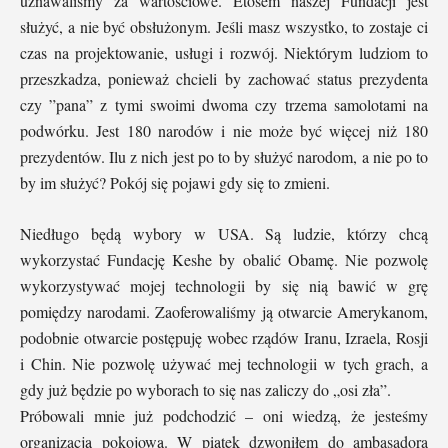
uznawaliśmy za wartościowe. Etosem naszej Fundacji jest
służyć, a nie być obsłużonym. Jeśli masz wszystko, to zostaje ci
czas na projektowanie, usługi i rozwój. Niektórym ludziom to
przeszkadza, ponieważ chcieli by zachować status prezydenta
czy ”pana” z tymi swoimi dwoma czy trzema samolotami na
podwórku. Jest 180 narodów i nie może być więcej niż 180
prezydentów. Ilu z nich jest po to by służyć narodom, a nie po to
by im służyć? Pokój się pojawi gdy się to zmieni.
Niedługo będą wybory w USA. Są ludzie, którzy chcą
wykorzystać Fundację Keshe by obalić Obamę. Nie pozwolę
wykorzystywać mojej technologii by się nią bawić w grę
pomiędzy narodami. Zaoferowaliśmy ją otwarcie Amerykanom,
podobnie otwarcie postępuję wobec rządów Iranu, Izraela, Rosji
i Chin. Nie pozwolę używać mej technologii w tych grach, a
gdy już będzie po wyborach to się nas zaliczy do „osi zła”.
Próbowali mnie już podchodzić – oni wiedzą, że jesteśmy
organizacją pokojową. W piątek dzwoniłem do ambasadora