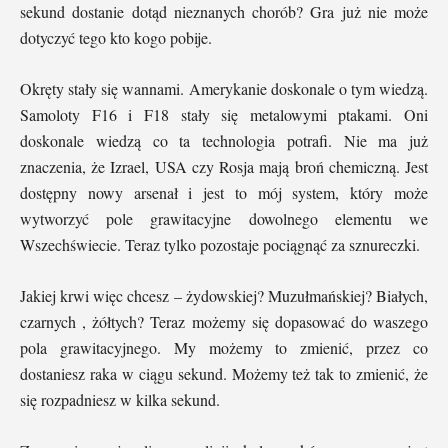
sekund dostanie dotąd nieznanych chorób? Gra już nie może
dotyczyć tego kto kogo pobije.
Okręty stały się wannami. Amerykanie doskonale o tym wiedzą.
Samoloty F16 i F18 stały się metalowymi ptakami. Oni
doskonale wiedzą co ta technologia potrafi. Nie ma już
znaczenia, że Izrael, USA czy Rosja mają broń chemiczną. Jest
dostępny nowy arsenał i jest to mój system, który może
wytworzyć pole grawitacyjne dowolnego elementu we
Wszechświecie. Teraz tylko pozostaje pociągnąć za sznureczki.
Jakiej krwi więc chcesz – żydowskiej? Muzułmańskiej? Białych,
czarnych , żółtych? Teraz możemy się dopasować do waszego
pola grawitacyjnego. My możemy to zmienić, przez co
dostaniesz raka w ciągu sekund. Możemy też tak to zmienić, że
się rozpadniesz w kilka sekund.