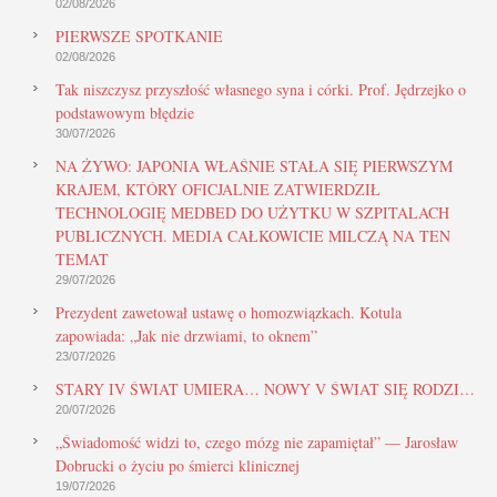
02/08/2026
PIERWSZE SPOTKANIE
02/08/2026
Tak niszczysz przyszłość własnego syna i córki. Prof. Jędrzejko o
podstawowym błędzie
30/07/2026
NA ŻYWO: JAPONIA WŁAŚNIE STAŁA SIĘ PIERWSZYM
KRAJEM, KTÓRY OFICJALNIE ZATWIERDZIŁ
TECHNOLOGIĘ MEDBED DO UŻYTKU W SZPITALACH
PUBLICZNYCH. MEDIA CAŁKOWICIE MILCZĄ NA TEN
TEMAT
29/07/2026
Prezydent zawetował ustawę o homozwiązkach. Kotula
zapowiada: „Jak nie drzwiami, to oknem”
23/07/2026
STARY IV ŚWIAT UMIERA… NOWY V ŚWIAT SIĘ RODZI…
20/07/2026
„Świadomość widzi to, czego mózg nie zapamiętał” — Jarosław
Dobrucki o życiu po śmierci klinicznej
19/07/2026