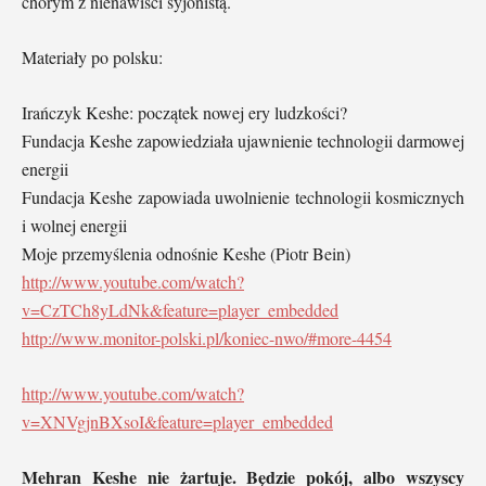
chorym z nienawiści syjonistą.
Materiały po polsku:
Irańczyk Keshe: początek nowej ery ludzkości?
Fundacja Keshe zapowiedziała ujawnienie technologii darmowej
energii
Fundacja Keshe zapowiada uwolnienie technologii kosmicznych
i wolnej energii
Moje przemyślenia odnośnie Keshe (Piotr Bein)
http://www.youtube.com/watch?
v=CzTCh8yLdNk&feature=player_embedded
http://www.monitor-polski.pl/koniec-nwo/#more-4454
http://www.youtube.com/watch?
v=XNVgjnBXsoI&feature=player_embedded
Mehran Keshe nie żartuje. Będzie pokój, albo wszyscy