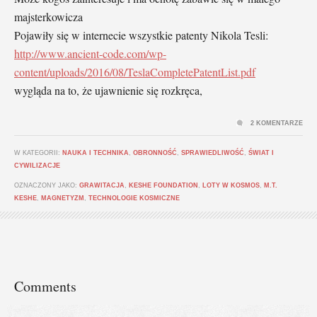
majsterkowicza
Pojawiły się w internecie wszystkie patenty Nikola Tesli:
http://www.ancient-code.com/wp-
content/uploads/2016/08/TeslaCompletePatentList.pdf
wygląda na to, że ujawnienie się rozkręca,
2 KOMENTARZE
W KATEGORII:
NAUKA I TECHNIKA
,
OBRONNOŚĆ
,
SPRAWIEDLIWOŚĆ
,
ŚWIAT I
CYWILIZACJE
OZNACZONY JAKO:
GRAWITACJA
,
KESHE FOUNDATION
,
LOTY W KOSMOS
,
M.T.
KESHE
,
MAGNETYZM
,
TECHNOLOGIE KOSMICZNE
Comments