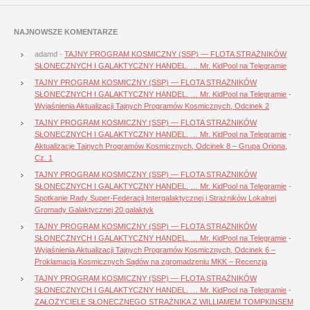
NAJNOWSZE KOMENTARZE
adamd
-
TAJNY PROGRAM KOSMICZNY (SSP) — FLOTA STRAŻNIKÓW
SŁONECZNYCH I GALAKTYCZNY HANDEL. … Mr. KidPool na Telegramie
TAJNY PROGRAM KOSMICZNY (SSP) — FLOTA STRAŻNIKÓW
SŁONECZNYCH I GALAKTYCZNY HANDEL. … Mr. KidPool na Telegramie
-
Wyjaśnienia Aktualizacji Tajnych Programów Kosmicznych, Odcinek 2
TAJNY PROGRAM KOSMICZNY (SSP) — FLOTA STRAŻNIKÓW
SŁONECZNYCH I GALAKTYCZNY HANDEL. … Mr. KidPool na Telegramie
-
Aktualizacje Tajnych Programów Kosmicznych, Odcinek 8 – Grupa Oriona,
Cz. 1
TAJNY PROGRAM KOSMICZNY (SSP) — FLOTA STRAŻNIKÓW
SŁONECZNYCH I GALAKTYCZNY HANDEL. … Mr. KidPool na Telegramie
-
Spotkanie Rady Super-Federacji Intergalaktycznej i Strażników Lokalnej
Gromady Galaktycznej 20 galaktyk
TAJNY PROGRAM KOSMICZNY (SSP) — FLOTA STRAŻNIKÓW
SŁONECZNYCH I GALAKTYCZNY HANDEL. … Mr. KidPool na Telegramie
-
Wyjaśnienia Aktualizacji Tajnych Programów Kosmicznych, Odcinek 6 –
Proklamacja Kosmicznych Sądów na zgromadzeniu MKK – Recenzja
TAJNY PROGRAM KOSMICZNY (SSP) — FLOTA STRAŻNIKÓW
SŁONECZNYCH I GALAKTYCZNY HANDEL. … Mr. KidPool na Telegramie
-
ZAŁOŻYCIELE SŁONECZNEGO STRAŻNIKA Z WILLIAMEM TOMPKINSEM