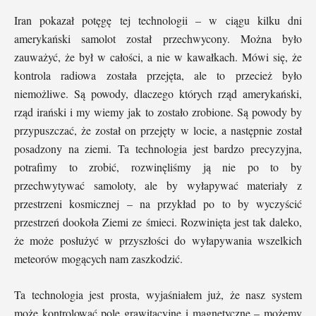
Iran pokazał potęgę tej technologii – w ciągu kilku dni
amerykański samolot został przechwycony. Można było
zauważyć, że był w całości, a nie w kawałkach. Mówi się, że
kontrola radiowa została przejęta, ale to przecież było
niemożliwe. Są powody, dlaczego których rząd amerykański,
rząd irański i my wiemy jak to zostało zrobione. Są powody by
przypuszczać, że został on przejęty w locie, a następnie został
posadzony na ziemi. Ta technologia jest bardzo precyzyjna,
potrafimy to zrobić, rozwinęliśmy ją nie po to by
przechwytywać samoloty, ale by wyłapywać materiały z
przestrzeni kosmicznej – na przykład po to by wyczyścić
przestrzeń dookoła Ziemi ze śmieci. Rozwinięta jest tak daleko,
że może posłużyć w przyszłości do wyłapywania wszelkich
meteorów mogących nam zaszkodzić.
Ta technologia jest prosta, wyjaśniałem już, że nasz system
może kontrolować pole grawitacyjne i magnetyczne – możemy