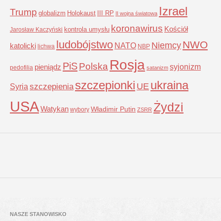
Izrael
Trump
globalizm
Holokaust
III RP
II wojna światowa
koronawirus
Kościół
kontrola umysłu
Jarosław Kaczyński
ludobójstwo
NWO
Niemcy
NATO
katolicki
lichwa
NBP
Rosja
PiS
Polska
syjonizm
pieniądz
pedofilia
satanizm
szczepionki
ukraina
UE
Syria
szczepienia
USA
Żydzi
Watykan
Władimir Putin
wybory
ZSRR
NASZE STANOWISKO