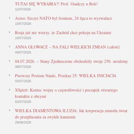
TUTAJ SIĘ WYRABIA?! Prof. Osadczy u Roli!
11/07/2026
Axios: Szczyt NATO był frontem, 24 lipca to wyzwalacz
10/07/2026
Rosja już nie wierzy, że Zachód chce pokoju na Ukrainie
10/07/2026
ANNA GŁOWACZ – NA FALI WIELKICH ZMIAN (całość)
09/07/2026
04.07.2026. – Stany Zjednoczone obchodziły swoje 250. urodziny
08/07/2026
Pierwszy Poziom Nauki, Przekaz 25: WIELKA INICJACJA
02/07/2026
XSpirit: Koniec wojny o częstotliwości i początek otwartego
kontaktu z obcymi
02/07/2026
WIELKA DIAMENTOWA ILUZJA: Jak korporacja zmusiła świat
do przepłacania za zwykłe kamienie
29/06/2026