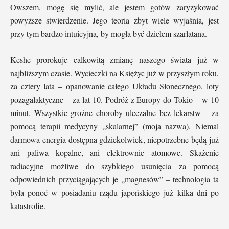
Owszem, mogę się mylić, ale jestem gotów zaryzykować
powyższe stwierdzenie. Jego teoria zbyt wiele wyjaśnia, jest
przy tym bardzo intuicyjna, by mogła być dziełem szarlatana.
Keshe prorokuje całkowitą zmianę naszego świata już w
najbliższym czasie. Wycieczki na Księżyc już w przyszłym roku,
za cztery lata – opanowanie całego Układu Słonecznego, loty
pozagalaktyczne – za lat 10. Podróż z Europy do Tokio – w 10
minut. Wszystkie groźne choroby uleczalne bez lekarstw – za
pomocą terapii medycyny „skalarnej” (moja nazwa). Niemal
darmowa energia dostępna gdziekolwiek, niepotrzebne będą już
ani paliwa kopalne, ani elektrownie atomowe. Skażenie
radiacyjne możliwe do szybkiego usunięcia za pomocą
odpowiednich przyciągających je „magnesów” – technologia ta
była ponoć w posiadaniu rządu japońskiego już kilka dni po
katastrofie.