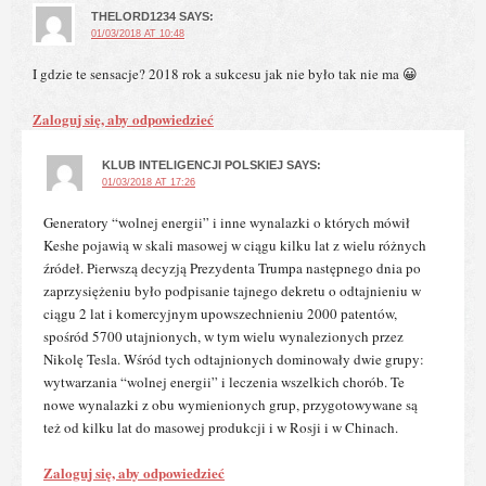
THELORD1234
SAYS:
01/03/2018 AT 10:48
I gdzie te sensacje? 2018 rok a sukcesu jak nie było tak nie ma 😀
Zaloguj się, aby odpowiedzieć
KLUB INTELIGENCJI POLSKIEJ
SAYS:
01/03/2018 AT 17:26
Generatory “wolnej energii” i inne wynalazki o których mówił
Keshe pojawią w skali masowej w ciągu kilku lat z wielu różnych
źródeł. Pierwszą decyzją Prezydenta Trumpa następnego dnia po
zaprzysiężeniu było podpisanie tajnego dekretu o odtajnieniu w
ciągu 2 lat i komercyjnym upowszechnieniu 2000 patentów,
spośród 5700 utajnionych, w tym wielu wynalezionych przez
Nikolę Tesla. Wśród tych odtajnionych dominowały dwie grupy:
wytwarzania “wolnej energii” i leczenia wszelkich chorób. Te
nowe wynalazki z obu wymienionych grup, przygotowywane są
też od kilku lat do masowej produkcji i w Rosji i w Chinach.
Zaloguj się, aby odpowiedzieć