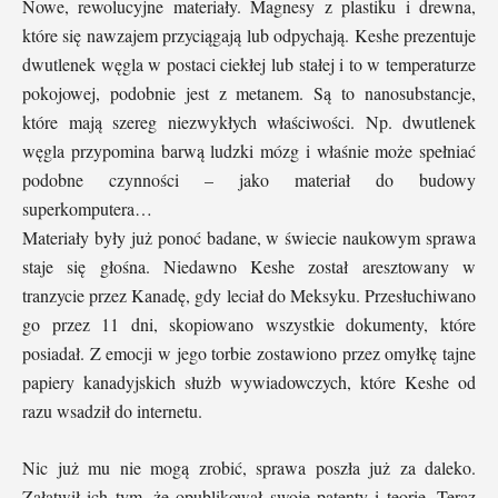
Nowe, rewolucyjne materiały. Magnesy z plastiku i drewna,
które się nawzajem przyciągają lub odpychają. Keshe prezentuje
dwutlenek węgla w postaci ciekłej lub stałej i to w temperaturze
pokojowej, podobnie jest z metanem. Są to nanosubstancje,
które mają szereg niezwykłych właściwości. Np. dwutlenek
węgla przypomina barwą ludzki mózg i właśnie może spełniać
podobne czynności – jako materiał do budowy
superkomputera…
Materiały były już ponoć badane, w świecie naukowym sprawa
staje się głośna. Niedawno Keshe został aresztowany w
tranzycie przez Kanadę, gdy leciał do Meksyku. Przesłuchiwano
go przez 11 dni, skopiowano wszystkie dokumenty, które
posiadał. Z emocji w jego torbie zostawiono przez omyłkę tajne
papiery kanadyjskich służb wywiadowczych, które Keshe od
razu wsadził do internetu.
Nic już mu nie mogą zrobić, sprawa poszła już za daleko.
Załatwił ich tym, że opublikował swoje patenty i teorię. Teraz