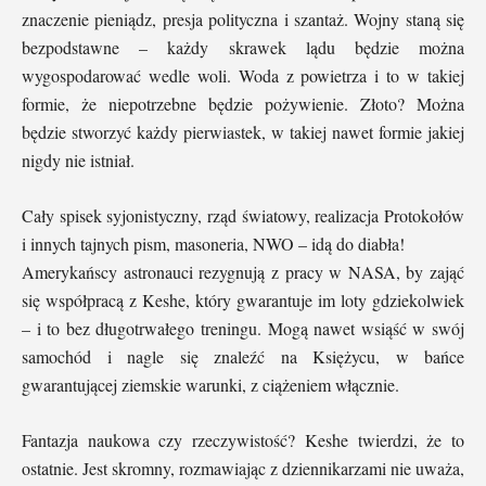
znaczenie pieniądz, presja polityczna i szantaż. Wojny staną się
bezpodstawne – każdy skrawek lądu będzie można
wygospodarować wedle woli. Woda z powietrza i to w takiej
formie, że niepotrzebne będzie pożywienie. Złoto? Można
będzie stworzyć każdy pierwiastek, w takiej nawet formie jakiej
nigdy nie istniał.
Cały spisek syjonistyczny, rząd światowy, realizacja Protokołów
i innych tajnych pism, masoneria, NWO – idą do diabła!
Amerykańscy astronauci rezygnują z pracy w NASA, by zająć
się współpracą z Keshe, który gwarantuje im loty gdziekolwiek
– i to bez długotrwałego treningu. Mogą nawet wsiąść w swój
samochód i nagle się znaleźć na Księżycu, w bańce
gwarantującej ziemskie warunki, z ciążeniem włącznie.
Fantazja naukowa czy rzeczywistość? Keshe twierdzi, że to
ostatnie. Jest skromny, rozmawiając z dziennikarzami nie uważa,