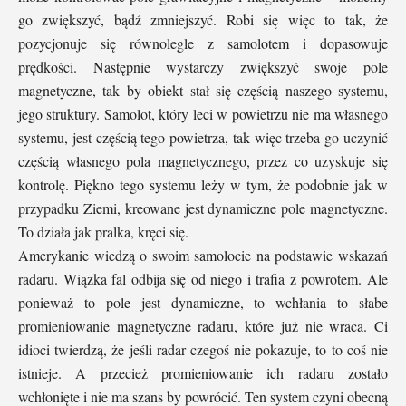
go zwiększyć, bądź zmniejszyć. Robi się więc to tak, że
pozycjonuje się równolegle z samolotem i dopasowuje
prędkości. Następnie wystarczy zwiększyć swoje pole
magnetyczne, tak by obiekt stał się częścią naszego systemu,
jego struktury. Samolot, który leci w powietrzu nie ma własnego
systemu, jest częścią tego powietrza, tak więc trzeba go uczynić
częścią własnego pola magnetycznego, przez co uzyskuje się
kontrolę. Piękno tego systemu leży w tym, że podobnie jak w
przypadku Ziemi, kreowane jest dynamiczne pole magnetyczne.
To działa jak pralka, kręci się.
Amerykanie wiedzą o swoim samolocie na podstawie wskazań
radaru. Wiązka fal odbija się od niego i trafia z powrotem. Ale
ponieważ to pole jest dynamiczne, to wchłania to słabe
promieniowanie magnetyczne radaru, które już nie wraca. Ci
idioci twierdzą, że jeśli radar czegoś nie pokazuje, to to coś nie
istnieje. A przecież promieniowanie ich radaru zostało
wchłonięte i nie ma szans by powrócić. Ten system czyni obecną