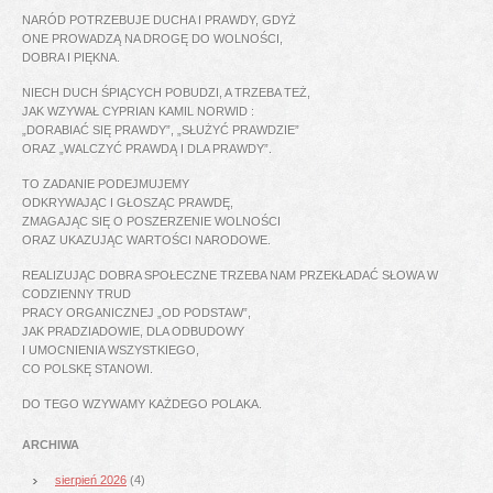
NARÓD POTRZEBUJE DUCHA I PRAWDY, GDYŻ
ONE PROWADZĄ NA DROGĘ DO WOLNOŚCI,
DOBRA I PIĘKNA.
NIECH DUCH ŚPIĄCYCH POBUDZI, A TRZEBA TEŻ,
JAK WZYWAŁ CYPRIAN KAMIL NORWID :
„DORABIAĆ SIĘ PRAWDY”, „SŁUŻYĆ PRAWDZIE”
ORAZ „WALCZYĆ PRAWDĄ I DLA PRAWDY”.
TO ZADANIE PODEJMUJEMY
ODKRYWAJĄC I GŁOSZĄC PRAWDĘ,
ZMAGAJĄC SIĘ O POSZERZENIE WOLNOŚCI
ORAZ UKAZUJĄC WARTOŚCI NARODOWE.
REALIZUJĄC DOBRA SPOŁECZNE TRZEBA NAM PRZEKŁADAĆ SŁOWA W
CODZIENNY TRUD
PRACY ORGANICZNEJ „OD PODSTAW”,
JAK PRADZIADOWIE, DLA ODBUDOWY
I UMOCNIENIA WSZYSTKIEGO,
CO POLSKĘ STANOWI.
DO TEGO WZYWAMY KAŻDEGO POLAKA.
ARCHIWA
sierpień 2026
(4)