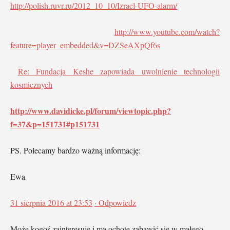
http://polish.ruvr.ru/2012_10_10/Izrael-UFO-alarm/
http://www.youtube.com/watch?
feature=player_embedded&v=DZSeAXpQf6s
Re: Fundacja Keshe zapowiada uwolnienie technologii
kosmicznych
http://www.davidicke.pl/forum/viewtopic.php?
f=37&p=151731#p151731
PS. Polecamy bardzo ważną informację:
Ewa
31 sierpnia 2016 at 23:53
· Odpowiedz
Może kogoś zainteresuje i ma ochotę zabawić się w małego