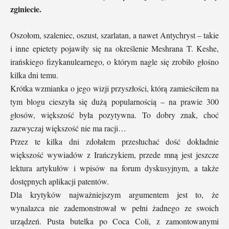
zginiecie.
Oszołom, szaleniec, oszust, szarlatan, a nawet Antychryst – takie
i inne epietety pojawiły się na określenie Meshrana T. Keshe,
irańskiego fizykanulearnego, o którym nagle się zrobiło głośno
kilka dni temu.
Krótka wzmianka o jego wizji przyszłości, którą zamieściłem na
tym blogu cieszyła się dużą popularnością – na prawie 300
głosów, większość była pozytywna. To dobry znak, choć
zazwyczaj większość nie ma racji…
Przez te kilka dni zdołałem przesłuchać dość dokładnie
większość wywiadów z Irańczykiem, przede mną jest jeszcze
lektura artykułów i wpisów na forum dyskusyjnym, a także
dostępnych aplikacji patentów.
Dla krytyków najważniejszym argumentem jest to, że
wynalazca nie zademonstrował w pełni żadnego ze swoich
urządzeń. Pusta butelka po Coca Coli, z zamontowanymi