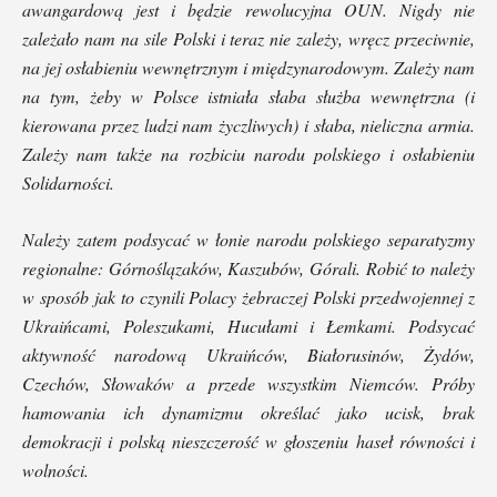
awangardową jest i będzie rewolucyjna OUN. Nigdy nie
zależało nam na sile Polski i teraz nie zależy, wręcz przeciwnie,
na jej osłabieniu wewnętrznym i międzynarodowym. Zależy nam
na tym, żeby w Polsce istniała słaba służba wewnętrzna (i
kierowana przez ludzi nam życzliwych) i słaba, nieliczna armia.
Zależy nam także na rozbiciu narodu polskiego i osłabieniu
Solidarności.
Należy zatem podsycać w łonie narodu polskiego separatyzmy
regionalne: Górnoślązaków, Kaszubów, Górali. Robić to należy
w sposób jak to czynili Polacy żebraczej Polski przedwojennej z
Ukraińcami, Poleszukami, Hucułami i Łemkami.
Podsycać
aktywność narodową Ukraińców, Białorusinów, Żydów,
Czechów, Słowaków a przede wszystkim Niemców. Próby
hamowania ich dynamizmu określać jako ucisk, brak
demokracji i polską nieszczerość w głoszeniu haseł równości i
wolności.