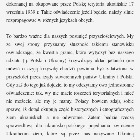
dokonanej na okupowane przez Polskę terytoria ukraińskie 17
września 1939 r. Takie oświadczenie jeżeli będzie, należy silnie
rozpropagować w różnych językach obcych.
To bardzo ważne dla naszych posunięć przyszłościowych. My
ze swej strony przyznamy słuszność takiemu stanowisku
oświadczając, że kwestia granic, które wytyczył bez naszego
udziału (tj. Polski i Ukrainy) krzywdzący układ jałtański (nie
mówić o czyją krzywdę chodzi) powinna być załatwiona w
przyszłości przez rządy suwerennych państw Ukrainy i Polski.
Gdy zaś do tego już dojdzie, to my odczytamy owo jednostronne
oświadczenie: tak, wy nie macie roszczeń terytorialnych i mieć
nie możecie, ale my je mamy. Polacy bowiem zdają sobie
sprawę, iż dotąd okupują część historycznych i etnograficznych
ziem ukraińskich a nie odwrotnie. Zatem będzie rzeczą
sprawiedliwą dla ukraińsko-polskiego pojednania zwrócenie
Ukraińcom ziem, które są przez nas nazywane Ukrainą