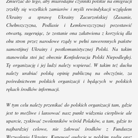
Zmierzać do tego, aby miarodajne czynniki polskie na emigracji
zrzekły się wszelkich zamiarów i myśli rewindykacji względem
Ukrainy a sprawę Ukrainy Zacurzońskiej (Zasanie,
Chełmszczyzna, Podlasie i Łemkowszczyzna) pozostawić
otwartą, sugerując, że zostanie ona załatwiona z korzyścią dla
obu stron przez narodowe rządy w pełni suwerennych państw
samostijnej Ukrainy i postkomunistycznej Polski.
Na takim
stanowisku stoi już obecnie Konfederacja Polski Niepodległej.
Tę organizację i jej ludzi należy wspierać.
W takim też duchu
należy urabiać polską opinię publiczną na obczyźnie, za
pośrednictwem polskich organizacji i będących w polskich
rękach środków informacji.
W tym celu należy przenikać do polskich organizacji tam, gdzie
jest to możliwe i lansować nasz punkt widzenia cierpliwie ale
uparcie, zyskiwać zwolenników wśród Polaków, a tam, gdzie to
najbardziej celowe, nie żałować środków z Funduszu
Wyzwolenia Ukrainy.
Kupować audycje w polskim radiu oraz