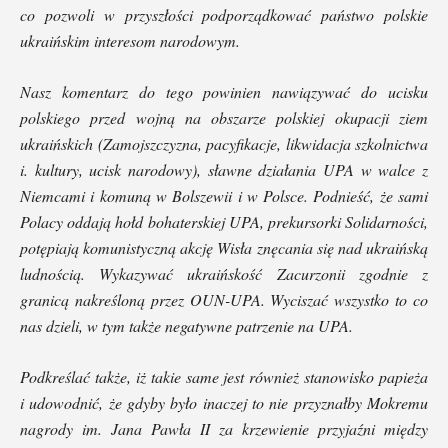
co pozwoli w przyszłości podporządkować państwo polskie
ukraińskim interesom narodowym.
Nasz komentarz do tego powinien nawiązywać do ucisku
polskiego przed wojną na obszarze polskiej okupacji ziem
ukraińskich (Zamojszczyzna, pacyfikacje, likwidacja szkolnictwa
i. kultury, ucisk narodowy), sławne
działania UPA w walce z
Niemcami i komuną w Bolszewii i w Polsce. Podnieść, że sami
Polacy oddają hołd bohaterskiej UPA, prekursorki Solidarności,
potępiają komunistyczną akcję Wisła znęcania się nad ukraińską
ludnością. Wykazywać ukraińskość Zacurzonii zgodnie z
granicą nakreśloną przez OUN-UPA.
Wyciszać wszystko to co
nas dzieli, w tym także negatywne patrzenie na UPA.
Podkreślać także, iż takie same jest również stanowisko papieża
i udowodnić, że gdyby było inaczej to nie przyznałby Mokremu
nagrody im. Jana Pawła II za krzewienie przyjaźni między