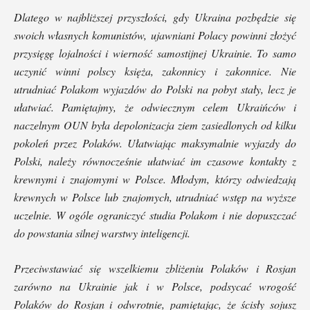
Dlatego w najbliższej przyszłości, gdy Ukraina pozbędzie się
swoich własnych komunistów, ujawniani Polacy powinni złożyć
przysięgę lojalności i wierność
samostijnej Ukrainie. To samo
uczynić winni polscy księża, zakonnicy i zakonnice. Nie
utrudniać Polakom wyjazdów do Polski na pobyt stały, lecz je
ułatwiać. Pamiętajmy, że odwiecznym celem Ukraińców i
naczelnym OUN była depolonizacja ziem zasiedlonych od kilku
pokoleń przez Polaków. Ułatwiając maksymalnie wyjazdy do
Polski, należy równocześnie ułatwiać im czasowe kontakty z
krewnymi i znajomymi w Polsce. Młodym, którzy odwiedzają
krewnych w Polsce lub znajomych, utrudniać wstęp na wyższe
uczelnie. W ogóle ograniczyć studia Polakom i nie dopuszczać
do powstania silnej warstwy inteligencji.
Przeciwstawiać się wszelkiemu zbliżeniu Polaków i Rosjan
zarówno na Ukrainie jak i w Polsce, podsycać wrogość
Polaków do Rosjan i odwrotnie, pamiętając, że ścisły sojusz