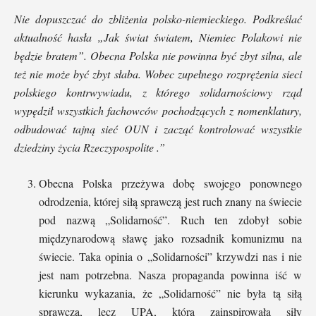
Nie dopuszczać do zbliżenia polsko-niemieckiego. Podkreślać
aktualność hasła „Jak świat światem, Niemiec Polakowi nie
będzie bratem”.
Obecna Polska nie powinna być zbyt silna, ale
też nie może być zbyt słaba. Wobec zupełnego rozprężenia sieci
polskiego kontrwywiadu, z którego solidarnościowy rząd
wypędził wszystkich fachowców pochodzących z nomenklatury,
odbudować tajną sieć OUN i zacząć kontrolować wszystkie
dziedziny życia Rzeczypospolite .”
Obecna Polska przeżywa dobę swojego ponownego
odrodzenia, której siłą sprawczą jest ruch znany na świecie
pod nazwą „Solidarność”. Ruch ten zdobył sobie
międzynarodową sławę jako rozsadnik komunizmu na
świecie. Taka opinia o „Solidarności” krzywdzi nas i nie
jest nam potrzebna. Nasza propaganda powinna iść w
kierunku wykazania, że „Solidarność” nie była tą siłą
sprawczą, lecz UPA, która zainspirowała siły