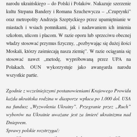
narodu ukraińskiego – do Polski i Polaków. Nakazuje szerzenie
kultu Stepana Bandery i Romana Szuchewycza – „Czuprynki”
oraz metropolity Andrzeja Szeptyckiego przez upamiętnianie w
miastach i wsiach pomnikami, jak i nadawaniem ich imienia
szkołom, ulicom i placom. W razie oporu lub sprzeciwu obecnej
władzy stosować przymus fizyczny, „pozbywając się dużej ilości
Moskali, którzy zaśmiecają nasza ziemię”. W razie ociągania się
stosować nawet „metodę, wypróbowaną przez UPA na
Polakach. OUN wykorzystuje jako awangarda narodu
wszystkie partie.
Zgodnie z wcześniejszymi postanowieniami Krajowego Prowidu
każda ukraińska rodzina w diasporze wpłaca po 1.000 dol. USA
na fundusz „Wyzwolenia Ukrainy”. Przegranie przez „Ruch”
wyborów na Ukrainie uważane jest za śmierć ukrainizmu nad
Dnieprem.
Sprawy polskie rozstrzygać: