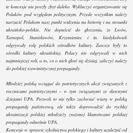
te koncesje nie poszły zbyt daleko. Wykluczyć organizowanie się
Polaków pod względem politycznym. Przede wszystkim należy
narzucić Polakom nasz punkt widzenia na historię i na stosunki
ukraińsko-polskie. Nie dopuścić do głoszenia, że Lwów,
Tarnopol, Stanisławów, Krzemieniec i in. kiedykolwiek
odgrywały rolę polskich ośrodków kultury. Zawsze były to
ośrodki kultury ukraińskiej. Polacy nie odgrywali w nich
najmniejszej roli, a to, co o nich głosi się dzisiaj, zaliczyć należy
do polskiej szowinistycznej propagandy.
Młodzież polską wciągać do patriotycznych akcji związanych z
rocznicami patriotycznymi – w tym związanymi ze sławnymi
dziejami UPA. Pozwoli to nie tylko zachwiać wiarę w polską
propagandę państwową, ale także doprowadzić do rychłej
ukrainizacji polskiej młodzieży zrażonej kłamstwami polskiej
propagandy odnośnie UPA.
Koncesje w sprawie szkolnictwa polskiego i kultury uzależnić od