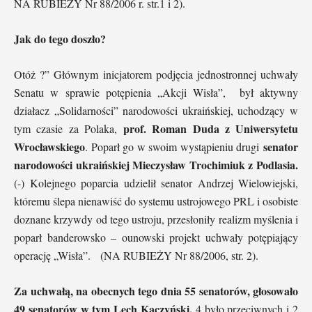
NA RUBIEŻY Nr 88/2006 r. str.1 i 2).
Jak do tego doszło?
Otóż ?” Głównym inicjatorem podjęcia jednostronnej uchwały
Senatu w sprawie potępienia „Akcji Wisła”, był aktywny
działacz „Solidarności” narodowości ukraińskiej, uchodzący w
prof. Roman Duda z Uniwersytetu
tym czasie za Polaka,
Wrocławskiego
senator
. Poparł go w swoim wystąpieniu drugi
narodowości ukraińskiej Mieczysław Trochimiuk z
Podlasia.
(-) Kolejnego poparcia udzielił senator Andrzej Wielowiejski,
któremu ślepa nienawiść do systemu ustrojowego PRL i osobiste
doznane krzywdy od tego ustroju, przesłoniły realizm myślenia i
poparł banderowsko – ounowski projekt uchwały potępiający
operację „Wisła”. (NA RUBIEŻY Nr 88/2006, str. 2).
Za uchwałą, na obecnych tego dnia 55 senatorów, głosowało
49 senatorów w tym Lech Kaczyński,
4 było przeciwnych i 2