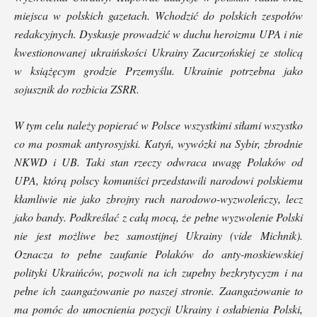
miejsca w polskich gazetach. Wchodzić do polskich zespołów
redakcyjnych. Dyskusje prowadzić w duchu heroizmu UPA i nie
kwestionowanej ukraińskości Ukrainy Zacurzońskiej ze stolicą
w książęcym grodzie Przemyślu.
Ukrainie potrzebna jako
sojusznik do rozbicia ZSRR.
W tym celu należy popierać w Polsce wszystkimi siłami wszystko
co ma posmak antyrosyjski. Katyń, wywózki na Sybir, zbrodnie
NKWD i UB. Taki stan rzeczy odwraca uwagę Polaków od
UPA, którą polscy komuniści przedstawili narodowi polskiemu
kłamliwie nie jako zbrojny ruch narodowo-wyzwoleńczy, lecz
jako bandy.
Podkreślać z całą mocą, że pełne wyzwolenie Polski
nie jest możliwe bez samostijnej Ukrainy (vide Michnik).
Oznacza to pełne zaufanie Polaków do anty-moskiewskiej
polityki Ukraińców, pozwoli na ich zupełny bezkrytycyzm i na
pełne ich zaangażowanie po naszej stronie. Zaangażowanie to
ma pomóc do umocnienia pozycji Ukrainy i osłabienia Polski,