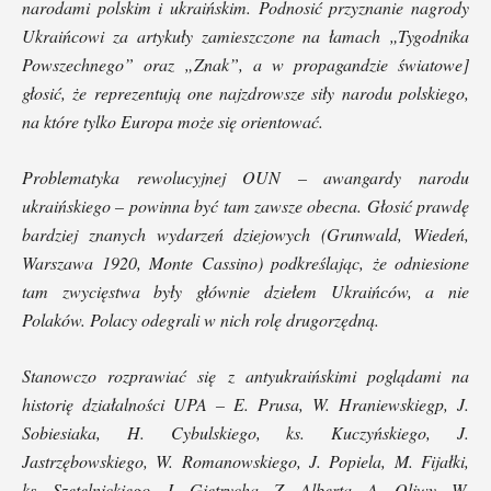
narodami polskim i ukraińskim. Podnosić przyznanie nagrody
Ukraińcowi za artykuły zamieszczone na łamach „Tygodnika
Powszechnego” oraz „Znak”, a w propagandzie światowe]
głosić, że reprezentują one najzdrowsze siły narodu polskiego,
na które tylko Europa może się orientować.
Problematyka rewolucyjnej OUN – awangardy narodu
ukraińskiego – powinna być tam zawsze obecna. Głosić prawdę
bardziej znanych wydarzeń dziejowych (Grunwald, Wiedeń,
Warszawa 1920, Monte Cassino) podkreślając, że odniesione
tam zwycięstwa były głównie dziełem Ukraińców, a nie
Polaków. Polacy odegrali w nich rolę drugorzędną.
Stanowczo rozprawiać się z antyukraińskimi poglądami na
historię działalności UPA – E. Prusa, W. Hraniewskiegp, J.
Sobiesiaka, H. Cybulskiego, ks. Kuczyńskiego, J.
Jastrzębowskiego, W. Romanowskiego, J. Popiela, M. Fijałki,
ks. Szetelnickiego, J. Gietrycha, Z. Alberta, A. Oliwy, W.