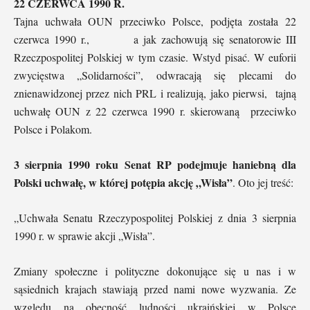
22 CZERWCA 1990 R.
Tajna uchwała OUN przeciwko Polsce, podjęta została 22
czerwca 1990 r., a jak zachowują się senatorowie III
Rzeczpospolitej Polskiej w tym czasie. Wstyd pisać. W euforii
zwycięstwa „Solidarności”, odwracają się plecami do
znienawidzonej przez nich PRL i realizują, jako pierwsi, tajną
uchwałę OUN z 22 czerwca 1990 r. skierowaną przeciwko
Polsce i Polakom.
3 sierpnia 1990 roku Senat RP podejmuje haniebną dla
Polski uchwałę, w której potępia akcję „Wisła”
. Oto jej treść:
„Uchwała Senatu Rzeczypospolitej Polskiej z dnia 3 sierpnia
1990 r. w sprawie akcji „Wisła”.
Zmiany społeczne i polityczne dokonujące się u nas i w
sąsiednich krajach stawiają przed nami nowe wyzwania. Ze
względu na obecność ludności ukraińskiej w Polsce