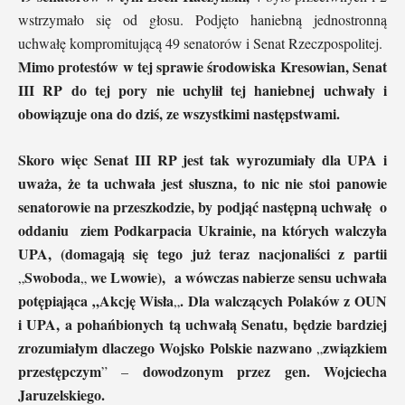
wstrzymało się od głosu. Podjęto haniebną jednostronną
uchwałę kompromitującą 49 senatorów i Senat Rzeczpospolitej.
Mimo protestów w tej sprawie środowiska Kresowian, Senat
III RP do tej pory nie uchylił tej haniebnej uchwały i
obowiązuje ona do dziś, ze wszystkimi następstwami.
Skoro więc Senat III RP jest tak wyrozumiały dla UPA i
uważa, że ta uchwała jest słuszna, to nic nie stoi panowie
senatorowie na przeszkodzie, by podjąć następną uchwałę o
oddaniu ziem Podkarpacia Ukrainie, na których walczyła
UPA, (domagają się tego już teraz nacjonaliści z partii
Swoboda
we Lwowie), a wówczas nabierze sensu uchwała
„
„
potępiająca „Akcję Wisła
. Dla walczących Polaków z OUN
„
i UPA, a pohańbionych tą uchwałą Senatu, będzie bardziej
zrozumiałym dlaczego Wojsko Polskie nazwano
związkiem
„
przestępczym
dowodzonym przez gen. Wojciecha
” –
Jaruzelskiego.