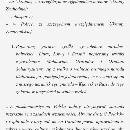
– na Ukrainie, ze szczególnym uwzględnieniem terenów Ukrainy
Zachodniej;
– w diasporze;
– w Polsce, ze szczególnym uwzględnieniem Ukrainy
Zacurzońskiej.
Popieramy gorąco wysiłki wyzwoleńcze narodów
bałtyckich, Litwy, Łotwy i Estonii, popieramy wysiłki
wyzwoleńcze Mołdawian, Gruzinów i Ormian.
Solidaryzujemy się z walką o wolność bratniego narodu
białoruskiego, pamiętając jednocześnie, że wywodzi się on
z naszego ukraińskiego gniazda – Kijowskiej Rusi i do tego
gniazda w przyszłości powinien wrócić.
…Z postkomunistyczną Polską należy utrzymywać stosunki
przyjazne i na zasadach wzajemności. Aby nie drażnić Polaków
i rządu należy przyznać im na Ukrainie pewne uprawnienia w
zakresie wiary, kultury i szkolnictwa, bacząc równocześnie, aby