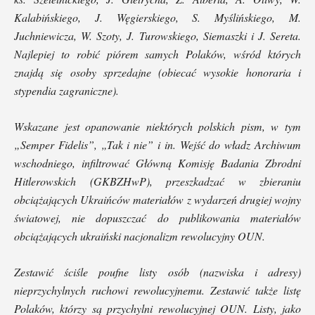
Kalabińskiego, J. Węgierskiego, S. Myślińskiego, M.
Juchniewicza, W. Szoty, J. Turowskiego, Siemaszki i J. Sereta.
Najlepiej to robić piórem samych Polaków, wśród których
znajdą się osoby sprzedajne (obiecać wysokie honoraria i
stypendia zagraniczne).
Wskazane jest opanowanie niektórych polskich pism, w tym
„Semper Fidelis”, „Tak i nie” i in. Wejść do władz Archiwum
wschodniego, infiltrować Główną Komisję Badania Zbrodni
Hitlerowskich (GKBZHwP), przeszkadzać w zbieraniu
obciążających Ukraińców materiałów z wydarzeń drugiej wojny
światowej, nie dopuszczać do publikowania materiałów
obciążających ukraiński nacjonalizm rewolucyjny OUN.
Zestawić ściśle poufne listy osób (nazwiska i adresy)
nieprzychylnych ruchowi rewolucyjnemu. Zestawić także listę
Polaków, którzy są przychylni rewolucyjnej OUN. Listy, jako