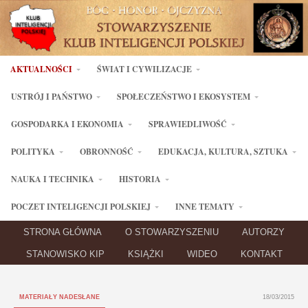
AKTUALNOŚCI
ŚWIAT I CYWILIZACJE
USTRÓJ I PAŃSTWO
SPOŁECZEŃSTWO I EKOSYSTEM
GOSPODARKA I EKONOMIA
SPRAWIEDLIWOŚĆ
POLITYKA
OBRONNOŚĆ
EDUKACJA, KULTURA, SZTUKA
NAUKA I TECHNIKA
HISTORIA
POCZET INTELIGENCJI POLSKIEJ
INNE TEMATY
STRONA GŁÓWNA
O STOWARZYSZENIU
AUTORZY
STANOWISKO KIP
KSIĄŻKI
WIDEO
KONTAKT
MATERIAŁY NADESŁANE
18/03/2015