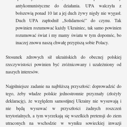
antykomunistyczne do działania. UPA walczyła z
bolszewią ponad 10 lat a jej duch żywy nigdy nie wygasł.
Duch UPA zapłodnił „Solidarność” do czynu. Tak
powinien rozumować każdy Ukrainiec, tak samo powinien
rozumować świat i my mamy światu w tym dopomóc, bo
inaczej znowu naszą chwałę przypiszą sobie Polacy.
Stosunek zdrowych sił ukraińskich do obecnej polskiej
rzeczywistości powinien być zróżnicowany i uzależniony od
naszych interesów.
Najpilniejsze zadanie na najbliższą przyszłość: doprowadzić do
tego, żeby władze polskie jednostronnie przyznały (złożyły
deklarację), że względem samostijnej Ukrainy nie wysuwają i
nie będą wysuwać w przyszłości żadnych roszczeń
terytorialnych, a tym wyrzekają się wszelkich pretensji do ziem
utraconych na wschodzie w wyniku sowieckiej inwazji