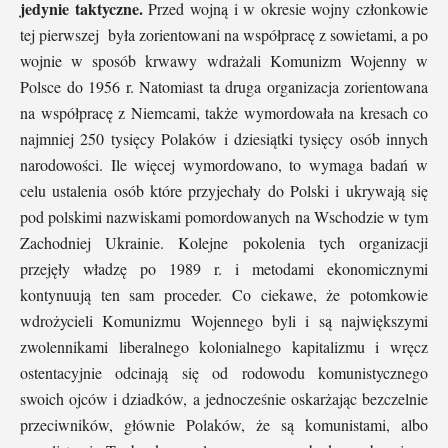
jedynie taktyczne.
Przed wojną i w okresie wojny członkowie
tej pierwszej była zorientowani na współpracę z sowietami, a po
wojnie w sposób krwawy wdrażali Komunizm Wojenny w
Polsce do 1956 r. Natomiast ta druga organizacja zorientowana
na współpracę z Niemcami, także wymordowała na kresach co
najmniej 250 tysięcy Polaków i dziesiątki tysięcy osób innych
narodowości. Ile więcej wymordowano, to wymaga badań w
celu ustalenia osób które przyjechały do Polski i ukrywają się
pod polskimi nazwiskami pomordowanych na Wschodzie w tym
Zachodniej Ukrainie. Kolejne pokolenia tych organizacji
przejęły władzę po 1989 r. i metodami ekonomicznymi
kontynuują ten sam proceder. Co ciekawe, że potomkowie
wdrożycieli Komunizmu Wojennego byli i są największymi
zwolennikami liberalnego kolonialnego kapitalizmu i wręcz
ostentacyjnie odcinają się od rodowodu komunistycznego
swoich ojców i dziadków, a jednocześnie oskarżając bezczelnie
przeciwników, głównie Polaków, że są komunistami, albo