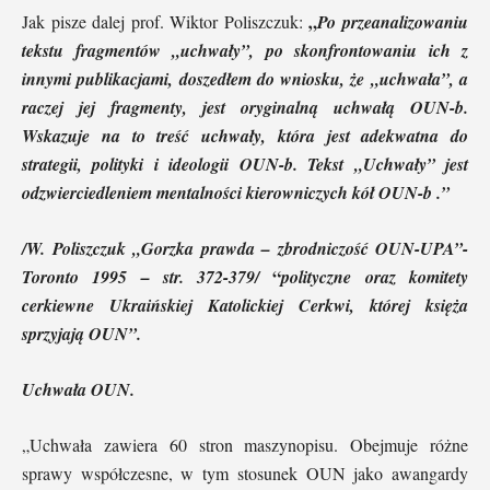
„
Jak pisze dalej prof. Wiktor Poliszczuk:
Po przeanalizowaniu
tekstu fragmentów „uchwały”, po skonfrontowaniu ich z
innymi publikacjami, doszedłem do wniosku, że „uchwała”, a
raczej jej fragmenty, jest oryginalną uchwałą OUN-b.
Wskazuje na to treść uchwały, która jest adekwatna do
strategii, polityki i ideologii OUN-b. Tekst „Uchwały” jest
odzwierciedleniem mentalności kierowniczych kół OUN-b .”
/W. Poliszczuk „Gorzka prawda – zbrodniczość OUN-UPA”-
“
Toronto 1995 – str. 372-379/
polityczne oraz komitety
cerkiewne Ukraińskiej Katolickiej Cerkwi, której księża
sprzyjają OUN”.
Uchwała OUN.
„Uchwała zawiera 60 stron maszynopisu. Obejmuje różne
sprawy współczesne, w tym stosunek OUN jako awangardy