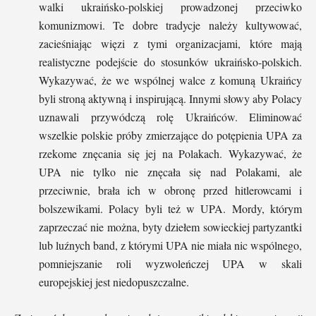
walki ukraińsko-polskiej prowadzonej przeciwko
komunizmowi. Te dobre tradycje należy kultywować,
zacieśniając więzi z tymi organizacjami, które mają
realistyczne podejście do stosunków ukraińsko-polskich.
Wykazywać, że we wspólnej walce z komuną Ukraińcy
byli stroną aktywną i inspirującą. Innymi słowy aby Polacy
uznawali przywódczą rolę Ukraińców. Eliminować
wszelkie polskie próby zmierzające do potępienia UPA za
rzekome znęcania się jej na Polakach. Wykazywać, że
UPA nie tylko nie znęcała się nad Polakami, ale
przeciwnie, brała ich w obronę przed hitlerowcami i
bolszewikami. Polacy byli też w UPA. Mordy, którym
zaprzeczać nie można, byty dziełem sowieckiej partyzantki
lub luźnych band, z którymi UPA nie miała nic wspólnego,
pomniejszanie roli wyzwoleńczej UPA w skali
europejskiej jest niedopuszczalne.