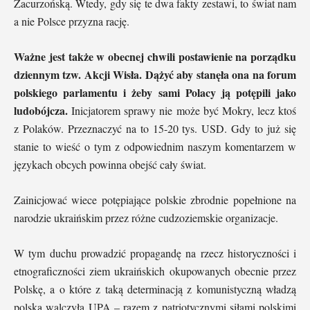
Zacurzońską. Wtedy, gdy się te dwa fakty zestawi, to świat nam
a nie Polsce przyzna rację.
Ważne jest także w obecnej chwili postawienie na porządku
dziennym tzw. Akcji Wisła. Dążyć aby stanęła ona na forum
polskiego parlamentu i żeby sami Polacy ją potępili jako
ludobójcza.
Inicjatorem sprawy nie może być Mokry, lecz ktoś
z Polaków. Przeznaczyć na to 15-20 tys. USD. Gdy to już się
stanie to wieść o tym z odpowiednim naszym komentarzem w
językach obcych powinna obejść cały świat.
Zainicjować wiece potępiające polskie zbrodnie popełnione na
narodzie ukraińskim przez różne cudzoziemskie organizacje.
W tym duchu prowadzić propagandę na rzecz historyczności i
etnograficzności ziem ukraińskich okupowanych obecnie przez
Polskę, a o które z taką determinacją z komunistyczną władzą
polską walczyła UPA – razem z patriotycznymi siłami polskimi