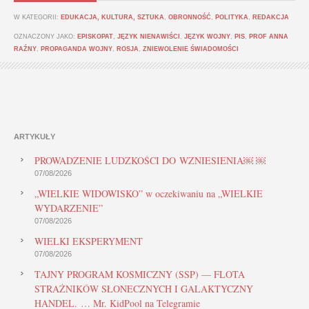
W KATEGORII:
EDUKACJA, KULTURA, SZTUKA
,
OBRONNOŚĆ
,
POLITYKA
,
REDAKCJA
OZNACZONY JAKO:
EPISKOPAT
,
JĘZYK NIENAWIŚCI
,
JĘZYK WOJNY
,
PIS
,
PROF ANNA
RAŹNY
,
PROPAGANDA WOJNY
,
ROSJA
,
ZNIEWOLENIE ŚWIADOMOŚCI
ARTYKUŁY
PROWADZENIE LUDZKOŚCI DO WZNIESIENIA￼ ￼
07/08/2026
„WIELKIE WIDOWISKO” w oczekiwaniu na „WIELKIE
WYDARZENIE”
07/08/2026
WIELKI EKSPERYMENT
07/08/2026
TAJNY PROGRAM KOSMICZNY (SSP) — FLOTA
STRAŻNIKÓW SŁONECZNYCH I GALAKTYCZNY
HANDEL. … Mr. KidPool na Telegramie