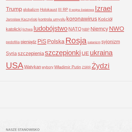
Izrael
Trump
globalizm
Holokaust
III RP
II wojna światowa
koronawirus
Kościół
kontrola umysłu
Jarosław Kaczyński
ludobójstwo
NWO
Niemcy
NATO
katolicki
lichwa
NBP
Rosja
PiS
Polska
syjonizm
pieniądz
pedofilia
satanizm
szczepionki
ukraina
UE
Syria
szczepienia
USA
Żydzi
Watykan
Władimir Putin
wybory
ZSRR
NASZE STANOWISKO