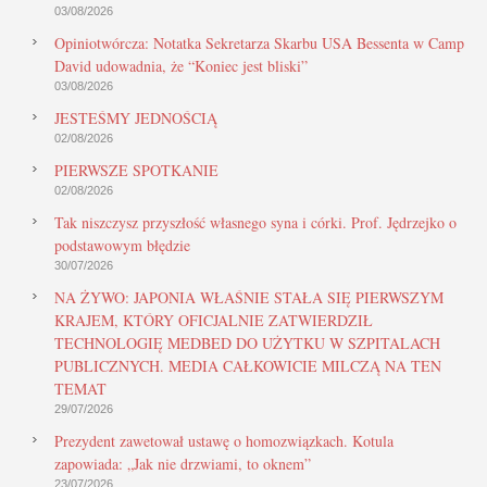
03/08/2026
Opiniotwórcza: Notatka Sekretarza Skarbu USA Bessenta w Camp
David udowadnia, że “Koniec jest bliski”
03/08/2026
JESTEŚMY JEDNOŚCIĄ
02/08/2026
PIERWSZE SPOTKANIE
02/08/2026
Tak niszczysz przyszłość własnego syna i córki. Prof. Jędrzejko o
podstawowym błędzie
30/07/2026
NA ŻYWO: JAPONIA WŁAŚNIE STAŁA SIĘ PIERWSZYM
KRAJEM, KTÓRY OFICJALNIE ZATWIERDZIŁ
TECHNOLOGIĘ MEDBED DO UŻYTKU W SZPITALACH
PUBLICZNYCH. MEDIA CAŁKOWICIE MILCZĄ NA TEN
TEMAT
29/07/2026
Prezydent zawetował ustawę o homozwiązkach. Kotula
zapowiada: „Jak nie drzwiami, to oknem”
23/07/2026