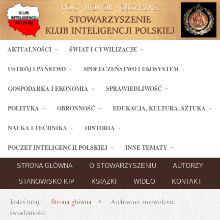
AKTUALNOŚCI
ŚWIAT I CYWILIZACJE
USTRÓJ I PAŃSTWO
SPOŁECZEŃSTWO I EKOSYSTEM
GOSPODARKA I EKONOMIA
SPRAWIEDLIWOŚĆ
POLITYKA
OBRONNOŚĆ
EDUKACJA, KULTURA, SZTUKA
NAUKA I TECHNIKA
HISTORIA
POCZET INTELIGENCJI POLSKIEJ
INNE TEMATY
STRONA GŁÓWNA
O STOWARZYSZENIU
AUTORZY
STANOWISKO KIP
KSIĄŻKI
WIDEO
KONTAKT
Jesteś tutaj:
Strona główna
Archiwum zniewolenie
świadomości