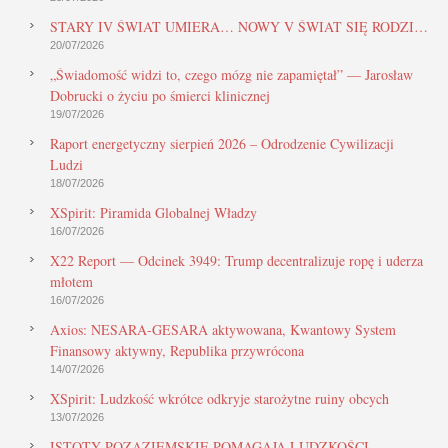
STARY IV ŚWIAT UMIERA… NOWY V ŚWIAT SIĘ RODZI…
20/07/2026
„Świadomość widzi to, czego mózg nie zapamiętał” — Jarosław
Dobrucki o życiu po śmierci klinicznej
19/07/2026
Raport energetyczny sierpień 2026 – Odrodzenie Cywilizacji
Ludzi
18/07/2026
XSpirit: Piramida Globalnej Władzy
16/07/2026
X22 Report — Odcinek 3949: Trump decentralizuje ropę i uderza
młotem
16/07/2026
Axios: NESARA-GESARA aktywowana, Kwantowy System
Finansowy aktywny, Republika przywrócona
14/07/2026
XSpirit: Ludzkość wkrótce odkryje starożytne ruiny obcych
13/07/2026
ISTOTY POZAZIEMSKIE POMAGAJĄ LUDZKOŚCI