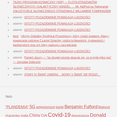
TAJNY PROGRAM KOSMICZNY (SSP) — FLOTA STRAŻNIKÓW
SŁONECZNYCH I GALAKTYCZNY HANDEL. … Mr. KidPool na Telegramie
-
ZAŁOŻYCIELE SŁONECZNEGO STRAŻNIKA Z WILLIAMEM TOMPKINSEM
adamd
-
ISTOTY POZAZIEMSKIE POMAGAJĄ LUDZKOŚCI
adamd
-
ISTOTY POZAZIEMSKIE POMAGAJĄ LUDZKOŚCI
adamd
-
ISTOTY POZAZIEMSKIE POMAGAJĄ LUDZKOŚCI
best
-
Ukryty Globalny Syndykat Przestępczy, który rządzi światem: Klany i
powiązania rodzinne Czarnej Szlachty, rodzin królewskich, żydowskich i
bankierskich oraz ich sfery nadzoru i zarządzania
adamd
-
ISTOTY POZAZIEMSKIE POMAGAJĄ LUDZKOŚCI
adamd
-
Pamięć duszy — “po drugiej stronie okazuje się, że to była tylko gra”
— Jarosław Dobrucki
adamd
-
ISTOTY POZAZIEMSKIE POMAGAJĄ LUDZKOŚCI
adamd
-
STARY IV ŚWIAT UMIERA… NOWY V ŚWIAT SIĘ RODZI…
TAGI
5G
Benjamin Fulford
"PLANDEMIA"
antypolonizm
banki
Białoruś
Covid-19
Donald
Chiny
CIA
chazarska mafia
depopulacja