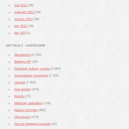
maj 2012
(26)
kwiecień 2012
(44)
marzec 2012
(36)
luty 2012
(19)
luty 202
(1)
ARTYKUŁY – KATEGORIE
Aktualności
(4 753)
Biuletyn KIP
(19)
Edukacja, kultura, sztuka
(2 064)
Gospodarka i ekonomia
(1 120)
Historia
(1 053)
Inne tematy
(376)
Książki
(71)
Materiały nadesłane
(128)
Nauka i technika
(862)
Obronność
(473)
Poczet inteligencji polskiej
(15)