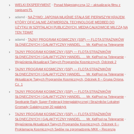
WIELKI EKSPERYMENT
-
Ponad Majestatyczną 12 – aktualizacja filmu z
napisami PL
adamd
-
NA ŻYWO: JAPONIA WŁAŚNIE STAŁA SIĘ PIERWSZYM KRAJEM,
KTÓRY OFICJALNIE ZATWIERDZIŁ TECHNOLOGIĘ MEDBED DO
UŻYTKU W SZPITALACH PUBLICZNYCH. MEDIA CAŁKOWICIE MILCZĄ NA
TEN TEMAT
adamd
-
TAJNY PROGRAM KOSMICZNY (SSP) — FLOTA STRAŻNIKÓW
SŁONECZNYCH I GALAKTYCZNY HANDEL. … Mr. KidPool na Telegramie
TAJNY PROGRAM KOSMICZNY (SSP) — FLOTA STRAŻNIKÓW
SŁONECZNYCH I GALAKTYCZNY HANDEL. … Mr. KidPool na Telegramie
-
Wyjaśnienia Aktualizacji Tajnych Programów Kosmicznych, Odcinek 2
TAJNY PROGRAM KOSMICZNY (SSP) — FLOTA STRAŻNIKÓW
SŁONECZNYCH I GALAKTYCZNY HANDEL. … Mr. KidPool na Telegramie
-
Aktualizacje Tajnych Programów Kosmicznych, Odcinek 8 – Grupa Oriona,
Cz. 1
TAJNY PROGRAM KOSMICZNY (SSP) — FLOTA STRAŻNIKÓW
SŁONECZNYCH I GALAKTYCZNY HANDEL. … Mr. KidPool na Telegramie
-
Spotkanie Rady Super-Federacji Intergalaktycznej i Strażników Lokalnej
Gromady Galaktycznej 20 galaktyk
TAJNY PROGRAM KOSMICZNY (SSP) — FLOTA STRAŻNIKÓW
SŁONECZNYCH I GALAKTYCZNY HANDEL. … Mr. KidPool na Telegramie
-
Wyjaśnienia Aktualizacji Tajnych Programów Kosmicznych, Odcinek 6 –
Proklamacja Kosmicznych Sądów na zgromadzeniu MKK – Recenzja