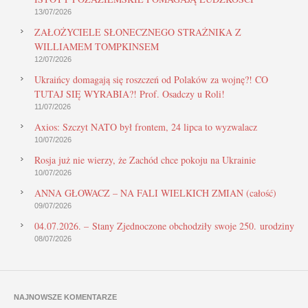
13/07/2026
ZAŁOŻYCIELE SŁONECZNEGO STRAŻNIKA Z
WILLIAMEM TOMPKINSEM
12/07/2026
Ukraińcy domagają się roszczeń od Polaków za wojnę?! CO
TUTAJ SIĘ WYRABIA?! Prof. Osadczy u Roli!
11/07/2026
Axios: Szczyt NATO był frontem, 24 lipca to wyzwalacz
10/07/2026
Rosja już nie wierzy, że Zachód chce pokoju na Ukrainie
10/07/2026
ANNA GŁOWACZ – NA FALI WIELKICH ZMIAN (całość)
09/07/2026
04.07.2026. – Stany Zjednoczone obchodziły swoje 250. urodziny
08/07/2026
NAJNOWSZE KOMENTARZE