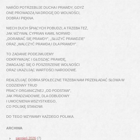
NARÓD POTRZEBUJE DUCHA I PRAWDY, GDYŻ
ONE PROWADZĄ NA DROGĘ DO WOLNOŚCI,
DOBRA I PIĘKNA.
NIECH DUCH ŚPIĄCYCH POBUDZI, A TRZEBA TEŻ,
JAK WZYWAŁ CYPRIAN KAMIL NORWID :
„DORABIAĆ SIĘ PRAWDY”, „SŁUŻYĆ PRAWDZIE”
ORAZ „WALCZYĆ PRAWDĄ I DLA PRAWDY”.
TO ZADANIE PODEJMUJEMY
ODKRYWAJĄC I GŁOSZĄC PRAWDĘ,
ZMAGAJĄC SIĘ O POSZERZENIE WOLNOŚCI
ORAZ UKAZUJĄC WARTOŚCI NARODOWE.
REALIZUJĄC DOBRA SPOŁECZNE TRZEBA NAM PRZEKŁADAĆ SŁOWA W
CODZIENNY TRUD
PRACY ORGANICZNEJ „OD PODSTAW”,
JAK PRADZIADOWIE, DLA ODBUDOWY
I UMOCNIENIA WSZYSTKIEGO,
CO POLSKĘ STANOWI.
DO TEGO WZYWAMY KAŻDEGO POLAKA.
ARCHIWA
sierpień 2026
(7)