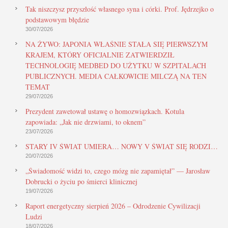
Tak niszczysz przyszłość własnego syna i córki. Prof. Jędrzejko o
podstawowym błędzie
30/07/2026
NA ŻYWO: JAPONIA WŁAŚNIE STAŁA SIĘ PIERWSZYM
KRAJEM, KTÓRY OFICJALNIE ZATWIERDZIŁ
TECHNOLOGIĘ MEDBED DO UŻYTKU W SZPITALACH
PUBLICZNYCH. MEDIA CAŁKOWICIE MILCZĄ NA TEN
TEMAT
29/07/2026
Prezydent zawetował ustawę o homozwiązkach. Kotula
zapowiada: „Jak nie drzwiami, to oknem”
23/07/2026
STARY IV ŚWIAT UMIERA… NOWY V ŚWIAT SIĘ RODZI…
20/07/2026
„Świadomość widzi to, czego mózg nie zapamiętał” — Jarosław
Dobrucki o życiu po śmierci klinicznej
19/07/2026
Raport energetyczny sierpień 2026 – Odrodzenie Cywilizacji
Ludzi
18/07/2026