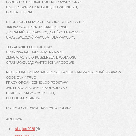
NARÓD POTRZEBUJE DUCHA I PRAWDY, GDYŻ
ONE PROWADZĄ NA DROGĘ DO WOLNOŚCI,
DOBRA I PIĘKNA.
NIECH DUCH ŚPIĄCYCH POBUDZI, A TRZEBA TEŻ,
JAK WZYWAŁ CYPRIAN KAMIL NORWID :
„DORABIAĆ SIĘ PRAWDY”, „SŁUŻYĆ PRAWDZIE”
ORAZ „WALCZYĆ PRAWDĄ I DLA PRAWDY”.
TO ZADANIE PODEJMUJEMY
ODKRYWAJĄC I GŁOSZĄC PRAWDĘ,
ZMAGAJĄC SIĘ O POSZERZENIE WOLNOŚCI
ORAZ UKAZUJĄC WARTOŚCI NARODOWE.
REALIZUJĄC DOBRA SPOŁECZNE TRZEBA NAM PRZEKŁADAĆ SŁOWA W
CODZIENNY TRUD
PRACY ORGANICZNEJ „OD PODSTAW”,
JAK PRADZIADOWIE, DLA ODBUDOWY
I UMOCNIENIA WSZYSTKIEGO,
CO POLSKĘ STANOWI.
DO TEGO WZYWAMY KAŻDEGO POLAKA.
ARCHIWA
sierpień 2026
(4)
lipiec 2026
(19)