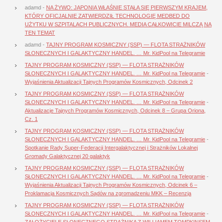
adamd
-
NA ŻYWO: JAPONIA WŁAŚNIE STAŁA SIĘ PIERWSZYM KRAJEM,
KTÓRY OFICJALNIE ZATWIERDZIŁ TECHNOLOGIĘ MEDBED DO
UŻYTKU W SZPITALACH PUBLICZNYCH. MEDIA CAŁKOWICIE MILCZĄ NA
TEN TEMAT
adamd
-
TAJNY PROGRAM KOSMICZNY (SSP) — FLOTA STRAŻNIKÓW
SŁONECZNYCH I GALAKTYCZNY HANDEL. … Mr. KidPool na Telegramie
TAJNY PROGRAM KOSMICZNY (SSP) — FLOTA STRAŻNIKÓW
SŁONECZNYCH I GALAKTYCZNY HANDEL. … Mr. KidPool na Telegramie
-
Wyjaśnienia Aktualizacji Tajnych Programów Kosmicznych, Odcinek 2
TAJNY PROGRAM KOSMICZNY (SSP) — FLOTA STRAŻNIKÓW
SŁONECZNYCH I GALAKTYCZNY HANDEL. … Mr. KidPool na Telegramie
-
Aktualizacje Tajnych Programów Kosmicznych, Odcinek 8 – Grupa Oriona,
Cz. 1
TAJNY PROGRAM KOSMICZNY (SSP) — FLOTA STRAŻNIKÓW
SŁONECZNYCH I GALAKTYCZNY HANDEL. … Mr. KidPool na Telegramie
-
Spotkanie Rady Super-Federacji Intergalaktycznej i Strażników Lokalnej
Gromady Galaktycznej 20 galaktyk
TAJNY PROGRAM KOSMICZNY (SSP) — FLOTA STRAŻNIKÓW
SŁONECZNYCH I GALAKTYCZNY HANDEL. … Mr. KidPool na Telegramie
-
Wyjaśnienia Aktualizacji Tajnych Programów Kosmicznych, Odcinek 6 –
Proklamacja Kosmicznych Sądów na zgromadzeniu MKK – Recenzja
TAJNY PROGRAM KOSMICZNY (SSP) — FLOTA STRAŻNIKÓW
SŁONECZNYCH I GALAKTYCZNY HANDEL. … Mr. KidPool na Telegramie
-
ZAŁOŻYCIELE SŁONECZNEGO STRAŻNIKA Z WILLIAMEM TOMPKINSEM