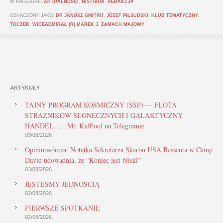
W KATEGORII:
AKTUALNOŚCI
,
HISTORIA
,
REDAKCJA
OZNACZONY JAKO:
DR JANUSZ GMITRU
,
JÓZEF PIŁSUDSKI
,
KLUB TEMATYCZNY
,
TOCZEK
,
WICEADMIRAŁ (R) MAREK J
,
ZAMACH MAJOWY
ARTYKUŁY
TAJNY PROGRAM KOSMICZNY (SSP) — FLOTA
STRAŻNIKÓW SŁONECZNYCH I GALAKTYCZNY
HANDEL. … Mr. KidPool na Telegramie
03/08/2026
Opiniotwórcza: Notatka Sekretarza Skarbu USA Bessenta w Camp
David udowadnia, że “Koniec jest bliski”
03/08/2026
JESTEŚMY JEDNOŚCIĄ
02/08/2026
PIERWSZE SPOTKANIE
02/08/2026