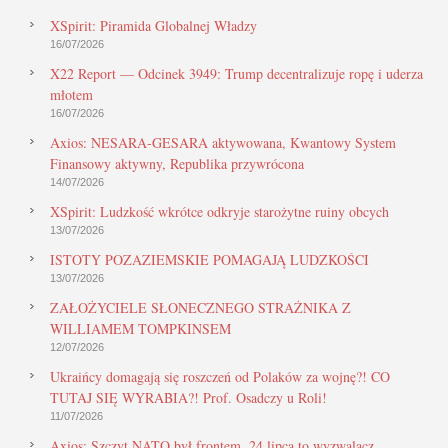
XSpirit: Piramida Globalnej Władzy
16/07/2026
X22 Report — Odcinek 3949: Trump decentralizuje ropę i uderza
młotem
16/07/2026
Axios: NESARA-GESARA aktywowana, Kwantowy System
Finansowy aktywny, Republika przywrócona
14/07/2026
XSpirit: Ludzkość wkrótce odkryje starożytne ruiny obcych
13/07/2026
ISTOTY POZAZIEMSKIE POMAGAJĄ LUDZKOŚCI
13/07/2026
ZAŁOŻYCIELE SŁONECZNEGO STRAŻNIKA Z
WILLIAMEM TOMPKINSEM
12/07/2026
Ukraińcy domagają się roszczeń od Polaków za wojnę?! CO
TUTAJ SIĘ WYRABIA?! Prof. Osadczy u Roli!
11/07/2026
Axios: Szczyt NATO był frontem, 24 lipca to wyzwalacz