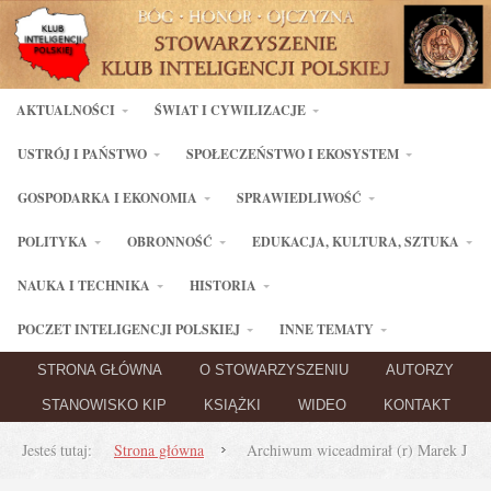
AKTUALNOŚCI
ŚWIAT I CYWILIZACJE
USTRÓJ I PAŃSTWO
SPOŁECZEŃSTWO I EKOSYSTEM
GOSPODARKA I EKONOMIA
SPRAWIEDLIWOŚĆ
POLITYKA
OBRONNOŚĆ
EDUKACJA, KULTURA, SZTUKA
NAUKA I TECHNIKA
HISTORIA
POCZET INTELIGENCJI POLSKIEJ
INNE TEMATY
STRONA GŁÓWNA
O STOWARZYSZENIU
AUTORZY
STANOWISKO KIP
KSIĄŻKI
WIDEO
KONTAKT
Jesteś tutaj:
Strona główna
Archiwum wiceadmirał (r) Marek J