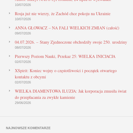
10/07/2026
Rosja już nie wierzy, że Zachód chce pokoju na Ukrainie
10/07/2026
ANNA GŁOWACZ – NA FALI WIELKICH ZMIAN (całość)
09/07/2026
04.07.2026. – Stany Zjednoczone obchodziły swoje 250. urodziny
08/07/2026
Pierwszy Poziom Nauki, Przekaz 25: WIELKA INICJACJA
02/07/2026
XSpirit: Koniec wojny o częstotliwości i początek otwartego
kontaktu z obcymi
02/07/2026
WIELKA DIAMENTOWA ILUZJA: Jak korporacja zmusiła świat
do przepłacania za zwykłe kamienie
29/06/2026
NAJNOWSZE KOMENTARZE