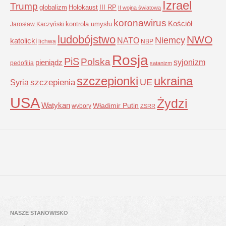
Izrael
Trump
globalizm
Holokaust
III RP
II wojna światowa
koronawirus
Kościół
kontrola umysłu
Jarosław Kaczyński
ludobójstwo
NWO
Niemcy
NATO
katolicki
lichwa
NBP
Rosja
PiS
Polska
syjonizm
pieniądz
pedofilia
satanizm
szczepionki
ukraina
UE
Syria
szczepienia
USA
Żydzi
Watykan
Władimir Putin
wybory
ZSRR
NASZE STANOWISKO