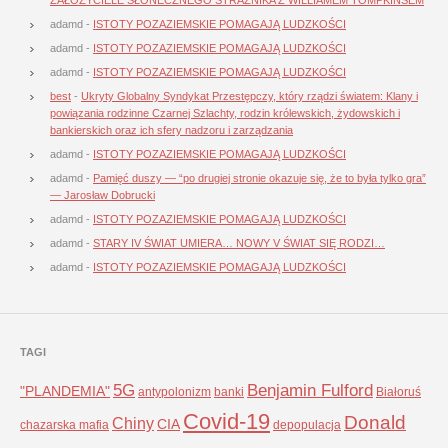
adamd
-
ISTOTY POZAZIEMSKIE POMAGAJĄ LUDZKOŚCI
adamd
-
ISTOTY POZAZIEMSKIE POMAGAJĄ LUDZKOŚCI
adamd
-
ISTOTY POZAZIEMSKIE POMAGAJĄ LUDZKOŚCI
best
-
Ukryty Globalny Syndykat Przestępczy, który rządzi światem: Klany i
powiązania rodzinne Czarnej Szlachty, rodzin królewskich, żydowskich i
bankierskich oraz ich sfery nadzoru i zarządzania
adamd
-
ISTOTY POZAZIEMSKIE POMAGAJĄ LUDZKOŚCI
adamd
-
Pamięć duszy — “po drugiej stronie okazuje się, że to była tylko gra”
— Jarosław Dobrucki
adamd
-
ISTOTY POZAZIEMSKIE POMAGAJĄ LUDZKOŚCI
adamd
-
STARY IV ŚWIAT UMIERA… NOWY V ŚWIAT SIĘ RODZI…
adamd
-
ISTOTY POZAZIEMSKIE POMAGAJĄ LUDZKOŚCI
TAGI
5G
Benjamin Fulford
"PLANDEMIA"
antypolonizm
banki
Białoruś
Covid-19
Donald
Chiny
CIA
chazarska mafia
depopulacja