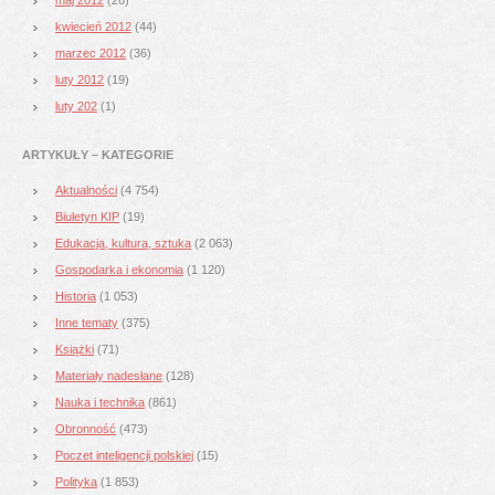
kwiecień 2012
(44)
marzec 2012
(36)
luty 2012
(19)
luty 202
(1)
ARTYKUŁY – KATEGORIE
Aktualności
(4 754)
Biuletyn KIP
(19)
Edukacja, kultura, sztuka
(2 063)
Gospodarka i ekonomia
(1 120)
Historia
(1 053)
Inne tematy
(375)
Książki
(71)
Materiały nadesłane
(128)
Nauka i technika
(861)
Obronność
(473)
Poczet inteligencji polskiej
(15)
Polityka
(1 853)