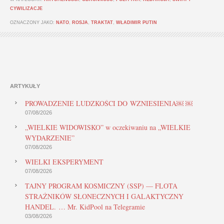
CYWILIZACJE
OZNACZONY JAKO:
NATO
,
ROSJA
,
TRAKTAT
,
WŁADIMIR PUTIN
ARTYKUŁY
PROWADZENIE LUDZKOŚCI DO WZNIESIENIA￼ ￼
07/08/2026
„WIELKIE WIDOWISKO” w oczekiwaniu na „WIELKIE
WYDARZENIE”
07/08/2026
WIELKI EKSPERYMENT
07/08/2026
TAJNY PROGRAM KOSMICZNY (SSP) — FLOTA
STRAŻNIKÓW SŁONECZNYCH I GALAKTYCZNY
HANDEL. … Mr. KidPool na Telegramie
03/08/2026