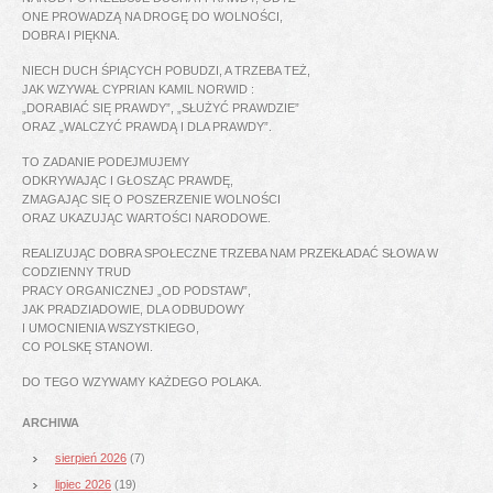
ONE PROWADZĄ NA DROGĘ DO WOLNOŚCI,
DOBRA I PIĘKNA.
NIECH DUCH ŚPIĄCYCH POBUDZI, A TRZEBA TEŻ,
JAK WZYWAŁ CYPRIAN KAMIL NORWID :
„DORABIAĆ SIĘ PRAWDY”, „SŁUŻYĆ PRAWDZIE”
ORAZ „WALCZYĆ PRAWDĄ I DLA PRAWDY”.
TO ZADANIE PODEJMUJEMY
ODKRYWAJĄC I GŁOSZĄC PRAWDĘ,
ZMAGAJĄC SIĘ O POSZERZENIE WOLNOŚCI
ORAZ UKAZUJĄC WARTOŚCI NARODOWE.
REALIZUJĄC DOBRA SPOŁECZNE TRZEBA NAM PRZEKŁADAĆ SŁOWA W
CODZIENNY TRUD
PRACY ORGANICZNEJ „OD PODSTAW”,
JAK PRADZIADOWIE, DLA ODBUDOWY
I UMOCNIENIA WSZYSTKIEGO,
CO POLSKĘ STANOWI.
DO TEGO WZYWAMY KAŻDEGO POLAKA.
ARCHIWA
sierpień 2026
(7)
lipiec 2026
(19)