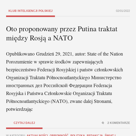
KLUB INTELIGENCJI POLSKIEJ
02/01/2022
Oto proponowany przez Putina traktat
między Rosją a NATO
Opublikowano Grudzień 29, 2021, autor: State of the Nation
Porozumienie w sprawie środków zapewniających
bezpieczeństwo Federacji Rosyjskiej i państw członkowskich
Organizacji Traktatu Północnoatlantyckiego Министерство
иностранных дел Российской Федерации Federacja
Rosyjska i Państwa Członkowskie Organizacji Traktatu
Północnoatlantyckiego (NATO), zwane dalej Stronami,
potwierdzając
CZYTAJ DALEJ
2 KOMENTARZE
W KATEGORII:
AKTUALNOŚCI
,
OBRONNOŚĆ
,
POLITYKA
,
REDAKCJA
,
ŚWIAT I