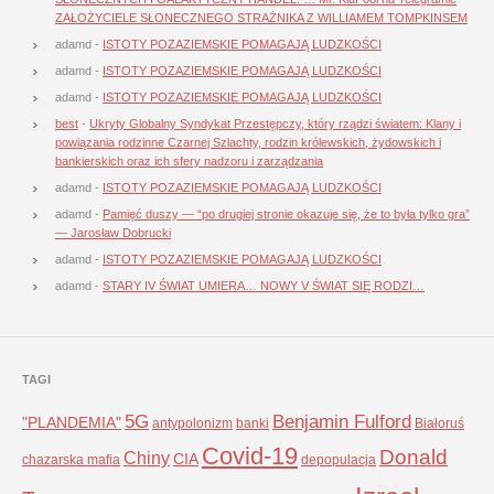
ZAŁOŻYCIELE SŁONECZNEGO STRAŻNIKA Z WILLIAMEM TOMPKINSEM
adamd
-
ISTOTY POZAZIEMSKIE POMAGAJĄ LUDZKOŚCI
adamd
-
ISTOTY POZAZIEMSKIE POMAGAJĄ LUDZKOŚCI
adamd
-
ISTOTY POZAZIEMSKIE POMAGAJĄ LUDZKOŚCI
best
-
Ukryty Globalny Syndykat Przestępczy, który rządzi światem: Klany i
powiązania rodzinne Czarnej Szlachty, rodzin królewskich, żydowskich i
bankierskich oraz ich sfery nadzoru i zarządzania
adamd
-
ISTOTY POZAZIEMSKIE POMAGAJĄ LUDZKOŚCI
adamd
-
Pamięć duszy — “po drugiej stronie okazuje się, że to była tylko gra”
— Jarosław Dobrucki
adamd
-
ISTOTY POZAZIEMSKIE POMAGAJĄ LUDZKOŚCI
adamd
-
STARY IV ŚWIAT UMIERA… NOWY V ŚWIAT SIĘ RODZI…
TAGI
5G
Benjamin Fulford
"PLANDEMIA"
antypolonizm
banki
Białoruś
Covid-19
Donald
Chiny
CIA
chazarska mafia
depopulacja