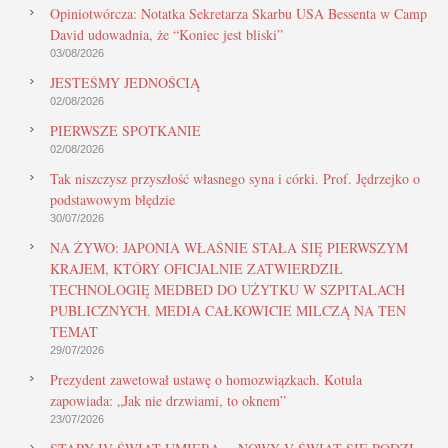
Opiniotwórcza: Notatka Sekretarza Skarbu USA Bessenta w Camp
David udowadnia, że “Koniec jest bliski”
03/08/2026
JESTEŚMY JEDNOŚCIĄ
02/08/2026
PIERWSZE SPOTKANIE
02/08/2026
Tak niszczysz przyszłość własnego syna i córki. Prof. Jędrzejko o
podstawowym błędzie
30/07/2026
NA ŻYWO: JAPONIA WŁAŚNIE STAŁA SIĘ PIERWSZYM
KRAJEM, KTÓRY OFICJALNIE ZATWIERDZIŁ
TECHNOLOGIĘ MEDBED DO UŻYTKU W SZPITALACH
PUBLICZNYCH. MEDIA CAŁKOWICIE MILCZĄ NA TEN
TEMAT
29/07/2026
Prezydent zawetował ustawę o homozwiązkach. Kotula
zapowiada: „Jak nie drzwiami, to oknem”
23/07/2026