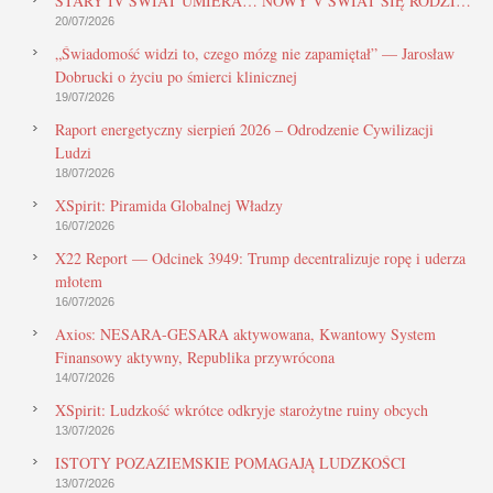
STARY IV ŚWIAT UMIERA… NOWY V ŚWIAT SIĘ RODZI…
20/07/2026
„Świadomość widzi to, czego mózg nie zapamiętał” — Jarosław
Dobrucki o życiu po śmierci klinicznej
19/07/2026
Raport energetyczny sierpień 2026 – Odrodzenie Cywilizacji
Ludzi
18/07/2026
XSpirit: Piramida Globalnej Władzy
16/07/2026
X22 Report — Odcinek 3949: Trump decentralizuje ropę i uderza
młotem
16/07/2026
Axios: NESARA-GESARA aktywowana, Kwantowy System
Finansowy aktywny, Republika przywrócona
14/07/2026
XSpirit: Ludzkość wkrótce odkryje starożytne ruiny obcych
13/07/2026
ISTOTY POZAZIEMSKIE POMAGAJĄ LUDZKOŚCI
13/07/2026