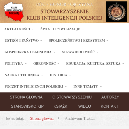
AKTUALNOŚCI
ŚWIAT I CYWILIZACJE
USTRÓJ I PAŃSTWO
SPOŁECZEŃSTWO I EKOSYSTEM
GOSPODARKA I EKONOMIA
SPRAWIEDLIWOŚĆ
POLITYKA
OBRONNOŚĆ
EDUKACJA, KULTURA, SZTUKA
NAUKA I TECHNIKA
HISTORIA
POCZET INTELIGENCJI POLSKIEJ
INNE TEMATY
STRONA GŁÓWNA
O STOWARZYSZENIU
AUTORZY
STANOWISKO KIP
KSIĄŻKI
WIDEO
KONTAKT
Jesteś tutaj:
Strona główna
Archiwum Traktat