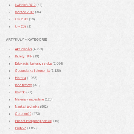
kwiecień 2012
(44)
marzec 2012
(36)
luty 2012
(19)
luty 202
(1)
ARTYKUŁY – KATEGORIE
Aktualności
(4 753)
Biuletyn KIP
(19)
Edukacja, kultura, sztuka
(2 064)
Gospodarka i ekonomia
(1 120)
Historia
(1 053)
Inne tematy
(376)
Książki
(71)
Materiały nadesłane
(128)
Nauka i technika
(862)
Obronność
(473)
Poczet inteligencji polskiej
(15)
Polityka
(1 853)