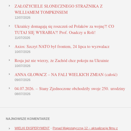
ZAŁOŻYCIELE SŁONECZNEGO STRAŻNIKA Z
WILLIAMEM TOMPKINSEM
12/07/2026
Ukraińcy domagają się roszczeń od Polaków za wojnę?! CO
TUTAJ SIĘ WYRABIA?! Prof. Osadczy u Roli!
11/07/2026
Axios: Szczyt NATO był frontem, 24 lipca to wyzwalacz
10/07/2026
Rosja już nie wierzy, że Zachód chce pokoju na Ukrainie
10/07/2026
ANNA GŁOWACZ – NA FALI WIELKICH ZMIAN (całość)
09/07/2026
04.07.2026. – Stany Zjednoczone obchodziły swoje 250. urodziny
08/07/2026
NAJNOWSZE KOMENTARZE
WIELKI EKSPERYMENT
-
Ponad Majestatyczną 12 – aktualizacja filmu z