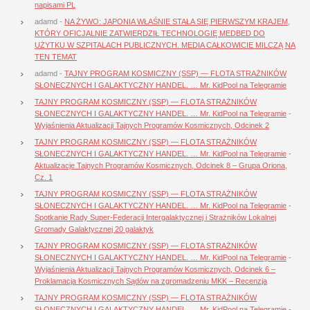
napisami PL
adamd
-
NA ŻYWO: JAPONIA WŁAŚNIE STAŁA SIĘ PIERWSZYM KRAJEM,
KTÓRY OFICJALNIE ZATWIERDZIŁ TECHNOLOGIĘ MEDBED DO
UŻYTKU W SZPITALACH PUBLICZNYCH. MEDIA CAŁKOWICIE MILCZĄ NA
TEN TEMAT
adamd
-
TAJNY PROGRAM KOSMICZNY (SSP) — FLOTA STRAŻNIKÓW
SŁONECZNYCH I GALAKTYCZNY HANDEL. … Mr. KidPool na Telegramie
TAJNY PROGRAM KOSMICZNY (SSP) — FLOTA STRAŻNIKÓW
SŁONECZNYCH I GALAKTYCZNY HANDEL. … Mr. KidPool na Telegramie
-
Wyjaśnienia Aktualizacji Tajnych Programów Kosmicznych, Odcinek 2
TAJNY PROGRAM KOSMICZNY (SSP) — FLOTA STRAŻNIKÓW
SŁONECZNYCH I GALAKTYCZNY HANDEL. … Mr. KidPool na Telegramie
-
Aktualizacje Tajnych Programów Kosmicznych, Odcinek 8 – Grupa Oriona,
Cz. 1
TAJNY PROGRAM KOSMICZNY (SSP) — FLOTA STRAŻNIKÓW
SŁONECZNYCH I GALAKTYCZNY HANDEL. … Mr. KidPool na Telegramie
-
Spotkanie Rady Super-Federacji Intergalaktycznej i Strażników Lokalnej
Gromady Galaktycznej 20 galaktyk
TAJNY PROGRAM KOSMICZNY (SSP) — FLOTA STRAŻNIKÓW
SŁONECZNYCH I GALAKTYCZNY HANDEL. … Mr. KidPool na Telegramie
-
Wyjaśnienia Aktualizacji Tajnych Programów Kosmicznych, Odcinek 6 –
Proklamacja Kosmicznych Sądów na zgromadzeniu MKK – Recenzja
TAJNY PROGRAM KOSMICZNY (SSP) — FLOTA STRAŻNIKÓW
SŁONECZNYCH I GALAKTYCZNY HANDEL. … Mr. KidPool na Telegramie
-