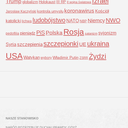
Izrael
Trump
globalizm
Holokaust
III RP
II wojna światowa
koronawirus
Kościół
kontrola umysłu
Jarosław Kaczyński
ludobójstwo
NWO
Niemcy
NATO
katolicki
lichwa
NBP
Rosja
PiS
Polska
syjonizm
pieniądz
pedofilia
satanizm
szczepionki
ukraina
UE
Syria
szczepienia
USA
Żydzi
Watykan
Władimir Putin
wybory
ZSRR
NASZE STANOWISKO
NARÓD POTRZEBUJE DUCHA I PRAWDY, GDYŻ