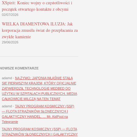
XSpirit: Koniec wojny o częstotliwości i
początek otwartego kontaktu z obcymi
02/07/2026
WIELKA DIAMENTOWA ILUZJA: Jak
korporacja zmusiła świat do przepłacania za
zwykłe kamienie
29/06/2026
NOWSZE KOMENTARZE
adamd
-
NA ŻYWO: JAPONIA WŁAŚNIE STAŁA
SIĘ PIERWSZYM KRAJEM, KTÓRY OFICJALNIE
ZATWIERDZIŁ TECHNOLOGIĘ MEDBED DO
UŻYTKU W SZPITALACH PUBLICZNYCH. MEDIA
CAŁKOWICIE MILCZĄ NA TEN TEMAT
adamd
-
TAJNY PROGRAM KOSMICZNY (SSP)
— FLOTA STRAŻNIKÓW SŁONECZNYCH I
GALAKTYCZNY HANDEL. … Mr. KidPool na
Telegramie
TAJNY PROGRAM KOSMICZNY (SSP) — FLOTA
STRAŻNIKÓW SŁONECZNYCH I GALAKTYCZNY