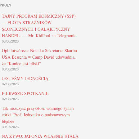
YKUŁY
TAJNY PROGRAM KOSMICZNY (SSP)
— FLOTA STRAŻNIKÓW
SŁONECZNYCH I GALAKTYCZNY
HANDEL. … Mr. KidPool na Telegramie
03/08/2026
Opiniotwórcza: Notatka Sekretarza Skarbu
USA Bessenta w Camp David udowadnia,
że “Koniec jest bliski”
03/08/2026
JESTEŚMY JEDNOŚCIĄ
02/08/2026
PIERWSZE SPOTKANIE
02/08/2026
Tak niszczysz przyszłość własnego syna i
córki. Prof. Jędrzejko o podstawowym
błędzie
30/07/2026
NA ŻYWO: JAPONIA WŁAŚNIE STAŁA