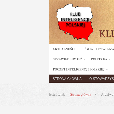
AKTUALNOŚCI
ŚWIAT I CYWILIZ
SPRAWIEDLIWOŚĆ
POLITYKA
POCZET INTELIGENCJI POLSKIEJ
STRONA GŁÓWNA
O STOWARZYS
Jesteś tutaj:
Strona główna
Archiwum