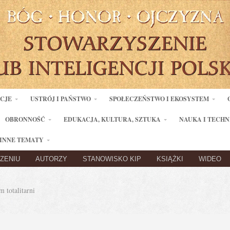
ACJE
USTRÓJ I PAŃSTWO
SPOŁECZEŃSTWO I EKOSYSTEM
OBRONNOŚĆ
EDUKACJA, KULTURA, SZTUKA
NAUKA I TECHN
INNE TEMATY
ZENIU
AUTORZY
STANOWISKO KIP
KSIĄŻKI
WIDEO
 totalitarni