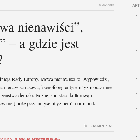
01/02/2019
ART
wa nienawiści”,
 – a gdzie jest
?
finicja Rady Europy. Mowa nienawiści to „wypowiedzi,
ają nienawiść rasową, ksenofobię, antysemityzm oraz inne
czeństwo demokratyczne, spoistość kulturową i
yzowane (może poza antysemityzmem), norm brak,
2 KOMENTARZE
 SZTUKA
,
REDAKCJA
,
SPRAWIEDLIWOŚĆ