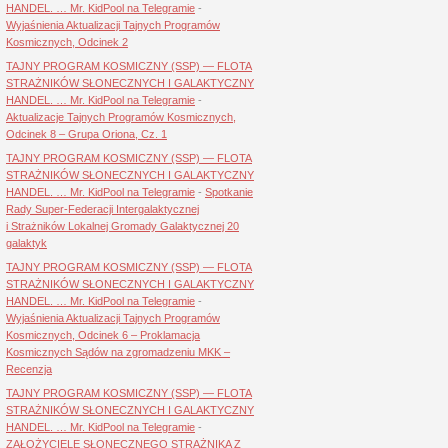
HANDEL. … Mr. KidPool na Telegramie
-
Wyjaśnienia Aktualizacji Tajnych Programów
Kosmicznych, Odcinek 2
TAJNY PROGRAM KOSMICZNY (SSP) — FLOTA
STRAŻNIKÓW SŁONECZNYCH I GALAKTYCZNY
HANDEL. … Mr. KidPool na Telegramie
-
Aktualizacje Tajnych Programów Kosmicznych,
Odcinek 8 – Grupa Oriona, Cz. 1
TAJNY PROGRAM KOSMICZNY (SSP) — FLOTA
STRAŻNIKÓW SŁONECZNYCH I GALAKTYCZNY
HANDEL. … Mr. KidPool na Telegramie
-
Spotkanie
Rady Super-Federacji Intergalaktycznej
i Strażników Lokalnej Gromady Galaktycznej 20
galaktyk
TAJNY PROGRAM KOSMICZNY (SSP) — FLOTA
STRAŻNIKÓW SŁONECZNYCH I GALAKTYCZNY
HANDEL. … Mr. KidPool na Telegramie
-
Wyjaśnienia Aktualizacji Tajnych Programów
Kosmicznych, Odcinek 6 – Proklamacja
Kosmicznych Sądów na zgromadzeniu MKK –
Recenzja
TAJNY PROGRAM KOSMICZNY (SSP) — FLOTA
STRAŻNIKÓW SŁONECZNYCH I GALAKTYCZNY
HANDEL. … Mr. KidPool na Telegramie
-
ZAŁOŻYCIELE SŁONECZNEGO STRAŻNIKA Z