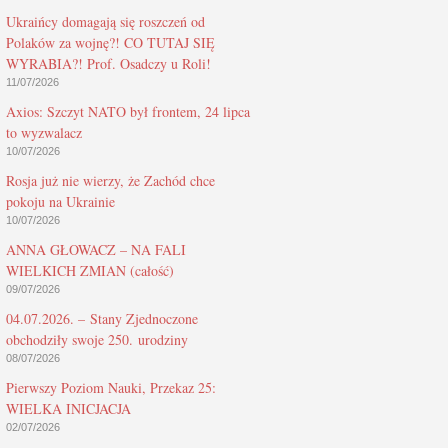
Ukraińcy domagają się roszczeń od
Polaków za wojnę?! CO TUTAJ SIĘ
WYRABIA?! Prof. Osadczy u Roli!
11/07/2026
Axios: Szczyt NATO był frontem, 24 lipca
to wyzwalacz
10/07/2026
Rosja już nie wierzy, że Zachód chce
pokoju na Ukrainie
10/07/2026
ANNA GŁOWACZ – NA FALI
WIELKICH ZMIAN (całość)
09/07/2026
04.07.2026. – Stany Zjednoczone
obchodziły swoje 250. urodziny
08/07/2026
Pierwszy Poziom Nauki, Przekaz 25:
WIELKA INICJACJA
02/07/2026