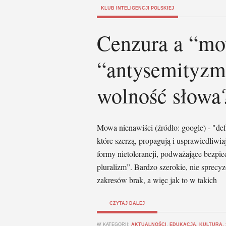
KLUB INTELIGENCJI POLSKIEJ
Cenzura a “mo
“antysemityzm”
wolność słowa
Mowa nienawiści (źródło: google) - "de
które szerzą, propagują i usprawiedliwi
formy nietolerancji, podważające bezpie
pluralizm”. Bardzo szerokie, nie sprec
zakresów brak, a więc jak to w takich
CZYTAJ DALEJ
W KATEGORII:
AKTUALNOŚCI
,
EDUKACJA, KULTURA,