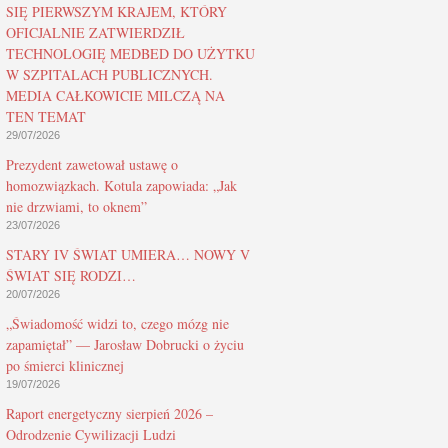
SIĘ PIERWSZYM KRAJEM, KTÓRY
OFICJALNIE ZATWIERDZIŁ
TECHNOLOGIĘ MEDBED DO UŻYTKU
W SZPITALACH PUBLICZNYCH.
MEDIA CAŁKOWICIE MILCZĄ NA
TEN TEMAT
29/07/2026
Prezydent zawetował ustawę o
homozwiązkach. Kotula zapowiada: „Jak
nie drzwiami, to oknem”
23/07/2026
STARY IV ŚWIAT UMIERA… NOWY V
ŚWIAT SIĘ RODZI…
20/07/2026
„Świadomość widzi to, czego mózg nie
zapamiętał” — Jarosław Dobrucki o życiu
po śmierci klinicznej
19/07/2026
Raport energetyczny sierpień 2026 –
Odrodzenie Cywilizacji Ludzi