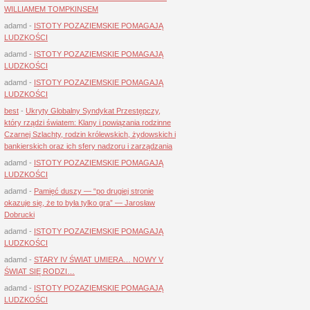
WILLIAMEM TOMPKINSEM
adamd
-
ISTOTY POZAZIEMSKIE POMAGAJĄ
LUDZKOŚCI
adamd
-
ISTOTY POZAZIEMSKIE POMAGAJĄ
LUDZKOŚCI
adamd
-
ISTOTY POZAZIEMSKIE POMAGAJĄ
LUDZKOŚCI
best
-
Ukryty Globalny Syndykat Przestępczy,
który rządzi światem: Klany i powiązania rodzinne
Czarnej Szlachty, rodzin królewskich, żydowskich i
bankierskich oraz ich sfery nadzoru i zarządzania
adamd
-
ISTOTY POZAZIEMSKIE POMAGAJĄ
LUDZKOŚCI
adamd
-
Pamięć duszy — “po drugiej stronie
okazuje się, że to była tylko gra” — Jarosław
Dobrucki
adamd
-
ISTOTY POZAZIEMSKIE POMAGAJĄ
LUDZKOŚCI
adamd
-
STARY IV ŚWIAT UMIERA… NOWY V
ŚWIAT SIĘ RODZI…
adamd
-
ISTOTY POZAZIEMSKIE POMAGAJĄ
LUDZKOŚCI