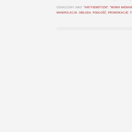
OZNACZONY JAKO:
"ANTYSEMITYZM"
,
"MOWA NIENAW
MANIPULACJA
,
OBŁUDA
,
PODŁOŚĆ
,
PROWOKACJE
,
T