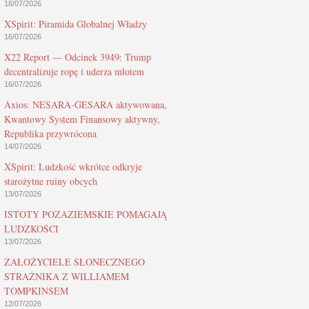
18/07/2026
XSpirit: Piramida Globalnej Władzy
16/07/2026
X22 Report — Odcinek 3949: Trump
decentralizuje ropę i uderza młotem
16/07/2026
Axios: NESARA-GESARA aktywowana,
Kwantowy System Finansowy aktywny,
Republika przywrócona
14/07/2026
XSpirit: Ludzkość wkrótce odkryje
starożytne ruiny obcych
13/07/2026
ISTOTY POZAZIEMSKIE POMAGAJĄ
LUDZKOŚCI
13/07/2026
ZAŁOŻYCIELE SŁONECZNEGO
STRAŻNIKA Z WILLIAMEM
TOMPKINSEM
12/07/2026