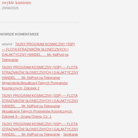
zwykłe kamienie
29/06/2026
NOWSZE KOMENTARZE
adamd
-
TAJNY PROGRAM KOSMICZNY (SSP)
— FLOTA STRAŻNIKÓW SŁONECZNYCH I
GALAKTYCZNY HANDEL. … Mr. KidPool na
Telegramie
TAJNY PROGRAM KOSMICZNY (SSP) — FLOTA
STRAŻNIKÓW SŁONECZNYCH I GALAKTYCZNY
HANDEL. … Mr. KidPool na Telegramie
-
Wyjaśnienia Aktualizacji Tajnych Programów
Kosmicznych, Odcinek 2
TAJNY PROGRAM KOSMICZNY (SSP) — FLOTA
STRAŻNIKÓW SŁONECZNYCH I GALAKTYCZNY
HANDEL. … Mr. KidPool na Telegramie
-
Aktualizacje Tajnych Programów Kosmicznych,
Odcinek 8 – Grupa Oriona, Cz. 1
TAJNY PROGRAM KOSMICZNY (SSP) — FLOTA
STRAŻNIKÓW SŁONECZNYCH I GALAKTYCZNY
HANDEL. … Mr. KidPool na Telegramie
-
Spotkanie