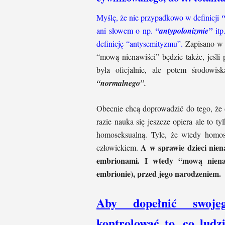
Myślę, że nie przypadkowo w definicji
“
ani słowem o np.
“antypolonizmie”
itp.
definicję “antysemityzmu”.
Zapisano w n
“mową nienawiści” będzie także, jeśli
była oficjalnie, ale potem środowi
“normalnego”.
Obecnie chcą doprowadzić do tego, że 
razie nauka się jeszcze opiera ale to t
homoseksualną. Tyle, że wtedy homose
A w sprawie dzieci nien
człowiekiem.
embrionami. I wtedy “mową niena
embrionie), przed jego narodzeniem.
Aby dopełnić swoje
kontrolować to, co lud