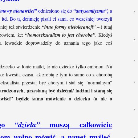
mowy nienawiści”
odniesiono się do
“antysemityzmu”,
a
 itd.
Bo tą definicję pisali ci sami, co wcześniej tworzyli
iej też stwierdzenie
“inne formy nietolerancji”
– i tutaj
 powiem, że:
“homoseksualizm to jest choroba”
. Kiedyś
ska lewackie doprowadziły do uznania tego jako coś
dziecko w łonie matki, to nie dziecko tylko embrion. Na
ylko kwestia czasu, aż zrobią z tym to samo co z chorobą
ksualista przestał być chorym i stał się “normalnym”
arodzonych, przestaną być dziećmi/ ludźmi i staną się
wiści” będzie samo mówienie o dziecku (a nie o
go
muszą całkowicie
“dzieła”
ziom wolno mówić, a nawet myśleć.