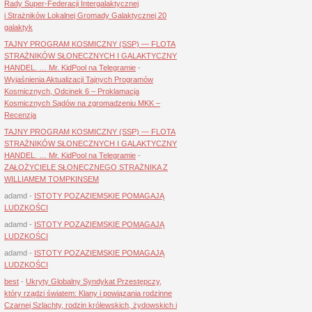
Rady Super-Federacji Intergalaktycznej
i Strażników Lokalnej Gromady Galaktycznej 20
galaktyk
TAJNY PROGRAM KOSMICZNY (SSP) — FLOTA
STRAŻNIKÓW SŁONECZNYCH I GALAKTYCZNY
HANDEL. … Mr. KidPool na Telegramie
-
Wyjaśnienia Aktualizacji Tajnych Programów
Kosmicznych, Odcinek 6 – Proklamacja
Kosmicznych Sądów na zgromadzeniu MKK –
Recenzja
TAJNY PROGRAM KOSMICZNY (SSP) — FLOTA
STRAŻNIKÓW SŁONECZNYCH I GALAKTYCZNY
HANDEL. … Mr. KidPool na Telegramie
-
ZAŁOŻYCIELE SŁONECZNEGO STRAŻNIKA Z
WILLIAMEM TOMPKINSEM
adamd
-
ISTOTY POZAZIEMSKIE POMAGAJĄ
LUDZKOŚCI
adamd
-
ISTOTY POZAZIEMSKIE POMAGAJĄ
LUDZKOŚCI
adamd
-
ISTOTY POZAZIEMSKIE POMAGAJĄ
LUDZKOŚCI
best
-
Ukryty Globalny Syndykat Przestępczy,
który rządzi światem: Klany i powiązania rodzinne
Czarnej Szlachty, rodzin królewskich, żydowskich i