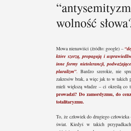
“antysemityzm”
wolność słowa
Mowa nienawiści (źródło: google) –
“de
które szerzą, propagują i usprawiedli
inne formy nietolerancji, podważając
pluralizm”
.
Bardzo szerokie, nie spr
zakresów brak, a więc jak to w takich 
mieli większą władze – ci określą co 
prowadzi? Do zamordyzmu, do cenzu
totalitaryzmu.
To, że człowiek do drugiego człowieka c
świat. Kiedyś w takich przypadkac