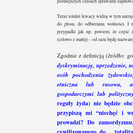
późniejszych czasach sprawami zajmował
Teraz totalni lewacy widzą w tym narz
do głosu, do odbierania wolności. I
przypadki jak np. powiem, że część 
(celowo z małej) – od razu będę nazwan
Zgodnie z definicją (źródło: g
dyskryminację, uprzedzenie, 
osób pochodzenia żydowskie
etniczna lub rasowa, ar
gospodarczymi lub politycz
reguły żyda) nie będzie obc
przypiszą mi “niechęć i w
prowadzi? Do zamordyzmu, 
cywilizowanego, do … totalit