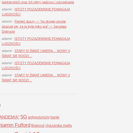
bankierskich oraz ich sfery nadzoru i zarządzania
adamd
-
ISTOTY POZAZIEMSKIE POMAGAJĄ
LUDZKOŚCI
adamd
-
Pamięć duszy — “po drugiej stronie
okazuje się, że to była tylko gra” — Jarosław
Dobrucki
adamd
-
ISTOTY POZAZIEMSKIE POMAGAJĄ
LUDZKOŚCI
adamd
-
STARY IV ŚWIAT UMIERA… NOWY V
ŚWIAT SIĘ RODZI…
adamd
-
ISTOTY POZAZIEMSKIE POMAGAJĄ
LUDZKOŚCI
adamd
-
STARY IV ŚWIAT UMIERA… NOWY V
ŚWIAT SIĘ RODZI…
I
5G
LANDEMIA"
antypolonizm
banki
jamin Fulford
Białoruś
chazarska mafia