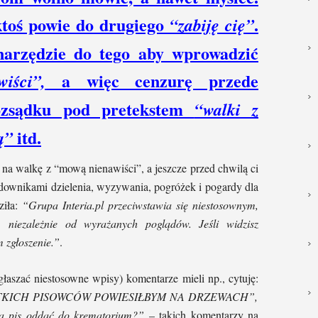
ktoś powie do drugiego
.
“zabiję cię”
 narzędzie do tego aby wprowadzić
a więc cenzurę przede
iści”,
ozsądku pod pretekstem
“walki z
itd.
ą”
ę na walkę z “mową nienawiści”, a jeszcze przed chwilą ci
ędownikami dzielenia, wyzywania, pogróżek i pogardy dla
ziła:
“Grupa Interia.pl przeciwstawia się niestosownym,
 niezależnie od wyrażanych poglądów. Jeśli widzisz
m zgłoszenie.”
.
łaszać niestosowne wpisy) komentarze mieli np., cytuję:
SZYSTKICH PISOWCÓW POWIESIŁBYM NA DRZEWACH”,
na pis oddać do krematorium?”
– takich komentarzy na