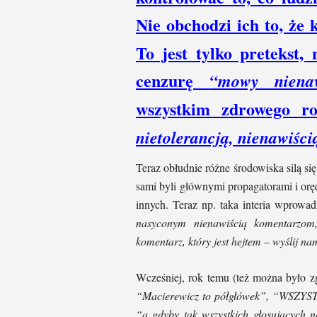
Nie obchodzi ich to, że 
To jest tylko pretekst,
cenzurę
“mowy nienaw
wszystkim zdrowego r
nietolerancją, nienawiści
Teraz obłudnie różne środowiska silą si
sami byli głównymi propagatorami i or
innych. Teraz np. taka interia wprowad
nasyconym nienawiścią komentarzom,
komentarz, który jest hejtem – wyślij na
Wcześniej, rok temu (też można było zg
“Macierewicz to półgłówek”, “W
“a gdyby tak wszystkich głosujących 