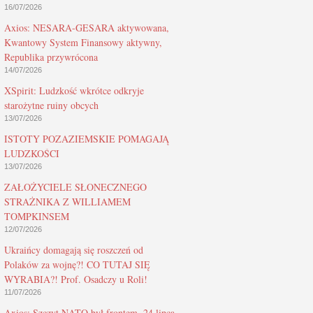
16/07/2026
Axios: NESARA-GESARA aktywowana,
Kwantowy System Finansowy aktywny,
Republika przywrócona
14/07/2026
XSpirit: Ludzkość wkrótce odkryje
starożytne ruiny obcych
13/07/2026
ISTOTY POZAZIEMSKIE POMAGAJĄ
LUDZKOŚCI
13/07/2026
ZAŁOŻYCIELE SŁONECZNEGO
STRAŻNIKA Z WILLIAMEM
TOMPKINSEM
12/07/2026
Ukraińcy domagają się roszczeń od
Polaków za wojnę?! CO TUTAJ SIĘ
WYRABIA?! Prof. Osadczy u Roli!
11/07/2026
Axios: Szczyt NATO był frontem, 24 lipca