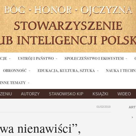
ACJE
USTRÓJ I PAŃSTWO
SPOŁECZEŃSTWO I EKOSYSTEM
OBRONNOŚĆ
EDUKACJA, KULTURA, SZTUKA
NAUKA I TECHN
INNE TEMATY
ZENIU
AUTORZY
STANOWISKO KIP
KSIĄŻKI
WIDEO
01/02/2019
ART
wa nienawiści”,