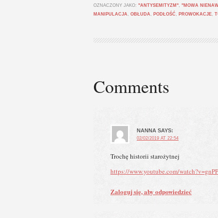
OZNACZONY JAKO:
"ANTYSEMITYZM"
,
"MOWA NIENAW
MANIPULACJA
,
OBŁUDA
,
PODŁOŚĆ
,
PROWOKACJE
,
T
Comments
NANNA
SAYS:
02/02/2019 AT 22:54
Trochę historii starożytnej
https://www.youtube.com/watch?v=gnP
Zaloguj się, aby odpowiedzieć