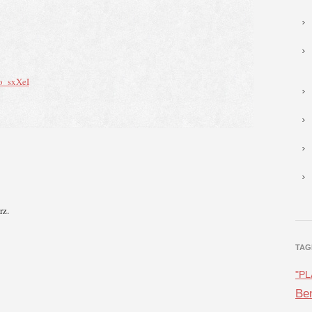
o_sxXeI
rz.
TAG
"P
Ben