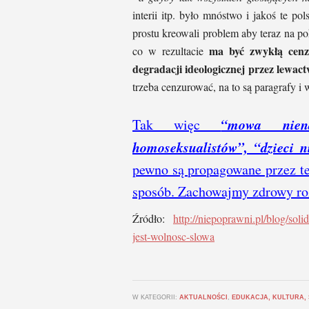
interii itp. było mnóstwo i jakoś te po
prostu kreowali problem aby teraz na 
ma być zwykłą cenz
co w rezultacie
degradacji ideologicznej przez lewac
trzeba cenzurować, na to są paragrafy i 
“mowa niena
Tak więc
homoseksualistów”, “dzieci n
pewno są propagowane przez t
sposób. Zachowajmy zdrowy ro
Źródło:
http://niepoprawni.pl/blog/so
jest-wolnosc-slowa
W KATEGORII:
AKTUALNOŚCI
,
EDUKACJA, KULTURA,