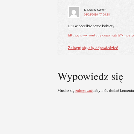
NANNA
SAYS:
03/02/2019 AT 09:38
a tu wieeeelkie serce kobiety
https://www.youtube.com/watch?v=x-rK
Zaloguj się, aby odpowiedzieć
Wypowiedz się
Musisz się
zalogować
, aby móc dodać komenta