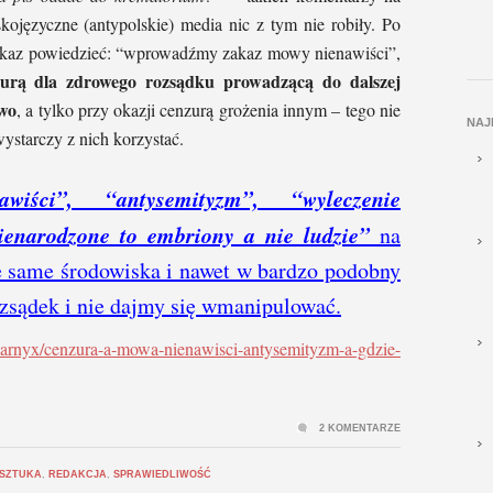
lskojęzyczne (antypolskie) media nic z tym nie robiły. Po
pokaz powiedzieć: “wprowadźmy zakaz mowy nienawiści”,
urą dla zdrowego rozsądku prowadzącą do dalszej
two
, a tylko przy okazji cenzurą grożenia innym – tego nie
NAJ
wystarczy z nich korzystać.
wiści”, “antysemityzm”, “wyleczenie
ienarodzone to embriony a nie ludzie”
na
e same środowiska i nawet w bardzo podobny
zsądek i nie dajmy się wmanipulować.
lidarnyx/cenzura-a-mowa-nienawisci-antysemityzm-a-gdzie-
2 KOMENTARZE
 SZTUKA
,
REDAKCJA
,
SPRAWIEDLIWOŚĆ