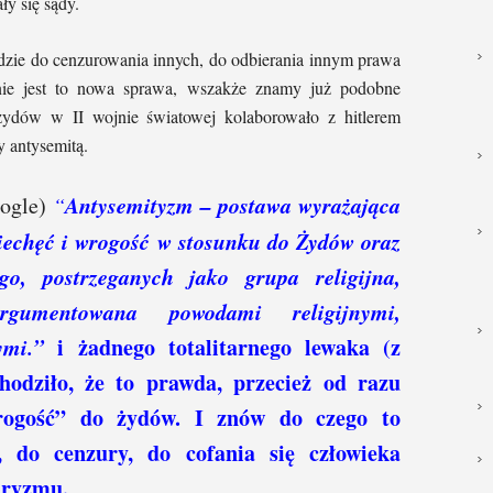
y się sądy.
ędzie do cenzurowania innych, do odbierania innym prawa
 nie jest to nowa sprawa, wszakże znamy już podobne
żydów w II wojnie światowej kolaborowało z hitlerem
y antysemitą.
Antysemityzm – postawa wyrażająca
oogle)
“
niechęć i wrogość w stosunku do Żydów oraz
go, postrzeganych jako grupa religijna,
gumentowana powodami religijnymi,
nymi.”
i żadnego totalitarnego lewaka (z
hodziło, że to prawda, przecież od razu
rogość” do żydów. I znów do czego to
do cenzury, do cofania się człowieka
aryzmu.