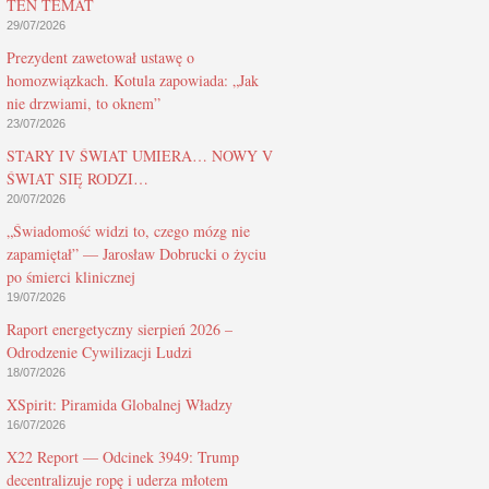
TEN TEMAT
29/07/2026
Prezydent zawetował ustawę o
homozwiązkach. Kotula zapowiada: „Jak
nie drzwiami, to oknem”
23/07/2026
STARY IV ŚWIAT UMIERA… NOWY V
ŚWIAT SIĘ RODZI…
20/07/2026
„Świadomość widzi to, czego mózg nie
zapamiętał” — Jarosław Dobrucki o życiu
po śmierci klinicznej
19/07/2026
Raport energetyczny sierpień 2026 –
Odrodzenie Cywilizacji Ludzi
18/07/2026
XSpirit: Piramida Globalnej Władzy
16/07/2026
X22 Report — Odcinek 3949: Trump
decentralizuje ropę i uderza młotem