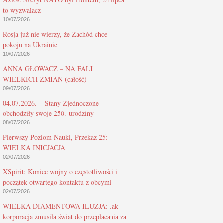
to wyzwalacz
10/07/2026
Rosja już nie wierzy, że Zachód chce
pokoju na Ukrainie
10/07/2026
ANNA GŁOWACZ – NA FALI
WIELKICH ZMIAN (całość)
09/07/2026
04.07.2026. – Stany Zjednoczone
obchodziły swoje 250. urodziny
08/07/2026
Pierwszy Poziom Nauki, Przekaz 25:
WIELKA INICJACJA
02/07/2026
XSpirit: Koniec wojny o częstotliwości i
początek otwartego kontaktu z obcymi
02/07/2026
WIELKA DIAMENTOWA ILUZJA: Jak
korporacja zmusiła świat do przepłacania za