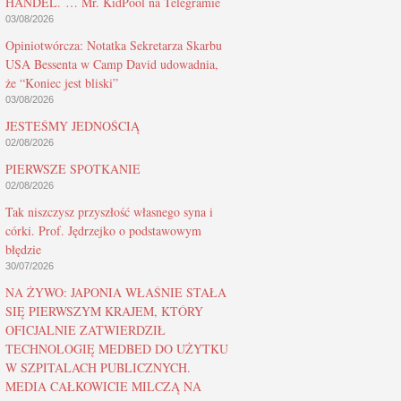
HANDEL. … Mr. KidPool na Telegramie
03/08/2026
Opiniotwórcza: Notatka Sekretarza Skarbu
USA Bessenta w Camp David udowadnia,
że “Koniec jest bliski”
03/08/2026
JESTEŚMY JEDNOŚCIĄ
02/08/2026
PIERWSZE SPOTKANIE
02/08/2026
Tak niszczysz przyszłość własnego syna i
córki. Prof. Jędrzejko o podstawowym
błędzie
30/07/2026
NA ŻYWO: JAPONIA WŁAŚNIE STAŁA
SIĘ PIERWSZYM KRAJEM, KTÓRY
OFICJALNIE ZATWIERDZIŁ
TECHNOLOGIĘ MEDBED DO UŻYTKU
W SZPITALACH PUBLICZNYCH.
MEDIA CAŁKOWICIE MILCZĄ NA