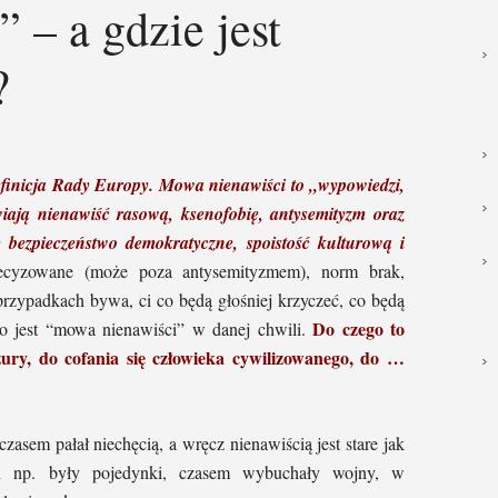
 – a gdzie jest
?
finicja Rady Europy. Mowa nienawiści to „wypowiedzi,
wiają nienawiść rasową, ksenofobię, antysemityzm oraz
e bezpieczeństwo demokratyczne, spoistość kulturową i
ecyzowane (może poza antysemityzmem), norm brak,
przypadkach bywa, ci co będą głośniej krzyczeć, co będą
Do czego to
to jest “mowa nienawiści” w danej chwili.
ry, do cofania się człowieka cywilizowanego, do …
zasem pałał niechęcią, a wręcz nienawiścią jest stare jak
h np. były pojedynki, czasem wybuchały wojny, w