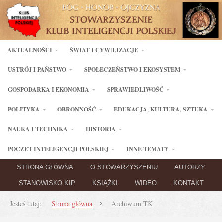
AKTUALNOŚCI
ŚWIAT I CYWILIZACJE
USTRÓJ I PAŃSTWO
SPOŁECZEŃSTWO I EKOSYSTEM
GOSPODARKA I EKONOMIA
SPRAWIEDLIWOŚĆ
POLITYKA
OBRONNOŚĆ
EDUKACJA, KULTURA, SZTUKA
NAUKA I TECHNIKA
HISTORIA
POCZET INTELIGENCJI POLSKIEJ
INNE TEMATY
STRONA GŁÓWNA
O STOWARZYSZENIU
AUTORZY
STANOWISKO KIP
KSIĄŻKI
WIDEO
KONTAKT
Jesteś tutaj:
Strona główna
Archiwum TK