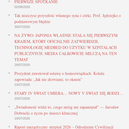
PIERWSZE SPOTKANIE
02/08/2026
Tak niszczysz przyszłość własnego syna i córki. Prof. Jędrzejko o
podstawowym błędzie
30/07/2026
NA ŻYWO: JAPONIA WŁAŚNIE STAŁA SIĘ PIERWSZYM
KRAJEM, KTÓRY OFICJALNIE ZATWIERDZIŁ
TECHNOLOGIĘ MEDBED DO UŻYTKU W SZPITALACH
PUBLICZNYCH. MEDIA CAŁKOWICIE MILCZĄ NA TEN
TEMAT
29/07/2026
Prezydent zawetował ustawę o homozwiązkach. Kotula
zapowiada: „Jak nie drzwiami, to oknem”
23/07/2026
STARY IV ŚWIAT UMIERA… NOWY V ŚWIAT SIĘ RODZI…
20/07/2026
„Świadomość widzi to, czego mózg nie zapamiętał” — Jarosław
Dobrucki o życiu po śmierci klinicznej
19/07/2026
Raport energetyczny sierpień 2026 – Odrodzenie Cywilizacji