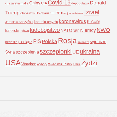
Covid-19
Donald
Chiny
CIA
chazarska mafia
depopulacja
Izrael
Trump
globalizm
Holokaust
III RP
II wojna światowa
koronawirus
Kościół
kontrola umysłu
Jarosław Kaczyński
ludobójstwo
NWO
Niemcy
NATO
katolicki
lichwa
NBP
Rosja
PiS
Polska
syjonizm
pieniądz
pedofilia
satanizm
szczepionki
ukraina
UE
Syria
szczepienia
USA
Żydzi
Watykan
Władimir Putin
wybory
ZSRR