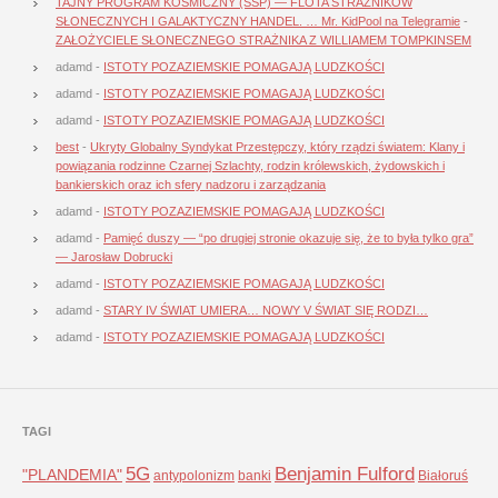
TAJNY PROGRAM KOSMICZNY (SSP) — FLOTA STRAŻNIKÓW
SŁONECZNYCH I GALAKTYCZNY HANDEL. … Mr. KidPool na Telegramie
-
ZAŁOŻYCIELE SŁONECZNEGO STRAŻNIKA Z WILLIAMEM TOMPKINSEM
adamd
-
ISTOTY POZAZIEMSKIE POMAGAJĄ LUDZKOŚCI
adamd
-
ISTOTY POZAZIEMSKIE POMAGAJĄ LUDZKOŚCI
adamd
-
ISTOTY POZAZIEMSKIE POMAGAJĄ LUDZKOŚCI
best
-
Ukryty Globalny Syndykat Przestępczy, który rządzi światem: Klany i
powiązania rodzinne Czarnej Szlachty, rodzin królewskich, żydowskich i
bankierskich oraz ich sfery nadzoru i zarządzania
adamd
-
ISTOTY POZAZIEMSKIE POMAGAJĄ LUDZKOŚCI
adamd
-
Pamięć duszy — “po drugiej stronie okazuje się, że to była tylko gra”
— Jarosław Dobrucki
adamd
-
ISTOTY POZAZIEMSKIE POMAGAJĄ LUDZKOŚCI
adamd
-
STARY IV ŚWIAT UMIERA… NOWY V ŚWIAT SIĘ RODZI…
adamd
-
ISTOTY POZAZIEMSKIE POMAGAJĄ LUDZKOŚCI
TAGI
5G
Benjamin Fulford
"PLANDEMIA"
antypolonizm
banki
Białoruś