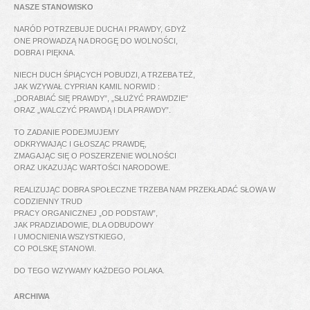
NASZE STANOWISKO
NARÓD POTRZEBUJE DUCHA I PRAWDY, GDYŻ
ONE PROWADZĄ NA DROGĘ DO WOLNOŚCI,
DOBRA I PIĘKNA.
NIECH DUCH ŚPIĄCYCH POBUDZI, A TRZEBA TEŻ,
JAK WZYWAŁ CYPRIAN KAMIL NORWID :
„DORABIAĆ SIĘ PRAWDY”, „SŁUŻYĆ PRAWDZIE”
ORAZ „WALCZYĆ PRAWDĄ I DLA PRAWDY”.
TO ZADANIE PODEJMUJEMY
ODKRYWAJĄC I GŁOSZĄC PRAWDĘ,
ZMAGAJĄC SIĘ O POSZERZENIE WOLNOŚCI
ORAZ UKAZUJĄC WARTOŚCI NARODOWE.
REALIZUJĄC DOBRA SPOŁECZNE TRZEBA NAM PRZEKŁADAĆ SŁOWA W
CODZIENNY TRUD
PRACY ORGANICZNEJ „OD PODSTAW”,
JAK PRADZIADOWIE, DLA ODBUDOWY
I UMOCNIENIA WSZYSTKIEGO,
CO POLSKĘ STANOWI.
DO TEGO WZYWAMY KAŻDEGO POLAKA.
ARCHIWA