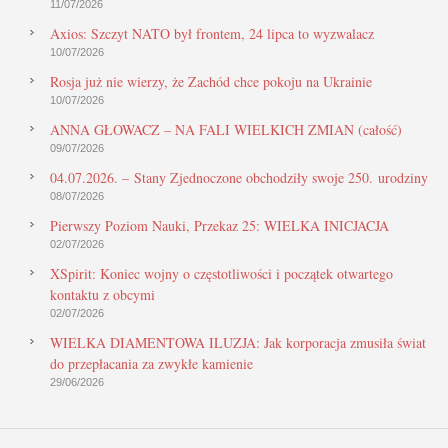
11/07/2026
Axios: Szczyt NATO był frontem, 24 lipca to wyzwalacz
10/07/2026
Rosja już nie wierzy, że Zachód chce pokoju na Ukrainie
10/07/2026
ANNA GŁOWACZ – NA FALI WIELKICH ZMIAN (całość)
09/07/2026
04.07.2026. – Stany Zjednoczone obchodziły swoje 250. urodziny
08/07/2026
Pierwszy Poziom Nauki, Przekaz 25: WIELKA INICJACJA
02/07/2026
XSpirit: Koniec wojny o częstotliwości i początek otwartego
kontaktu z obcymi
02/07/2026
WIELKA DIAMENTOWA ILUZJA: Jak korporacja zmusiła świat
do przepłacania za zwykłe kamienie
29/06/2026