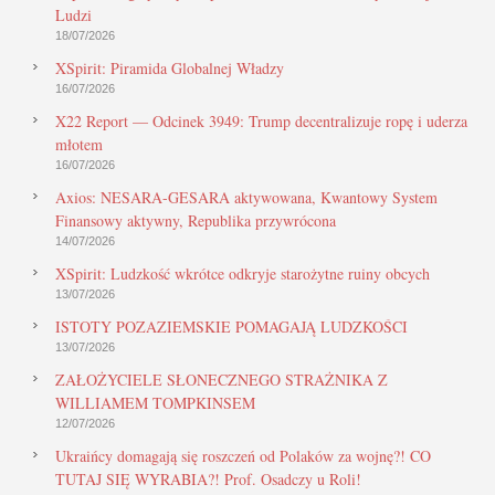
Ludzi
18/07/2026
XSpirit: Piramida Globalnej Władzy
16/07/2026
X22 Report — Odcinek 3949: Trump decentralizuje ropę i uderza
młotem
16/07/2026
Axios: NESARA-GESARA aktywowana, Kwantowy System
Finansowy aktywny, Republika przywrócona
14/07/2026
XSpirit: Ludzkość wkrótce odkryje starożytne ruiny obcych
13/07/2026
ISTOTY POZAZIEMSKIE POMAGAJĄ LUDZKOŚCI
13/07/2026
ZAŁOŻYCIELE SŁONECZNEGO STRAŻNIKA Z
WILLIAMEM TOMPKINSEM
12/07/2026
Ukraińcy domagają się roszczeń od Polaków za wojnę?! CO
TUTAJ SIĘ WYRABIA?! Prof. Osadczy u Roli!