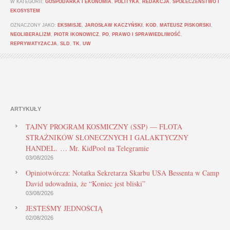
W KATEGORII:
GOSPODARKA I EKONOMIA
,
POLITYKA
,
REDAKCJA
,
SPOŁECZEŃSTWO I
EKOSYSTEM
OZNACZONY JAKO:
EKSMISJE
,
JAROSŁAW KACZYŃSKI
,
KOD
,
MATEUSZ PISKORSKI
,
NEOLIBERALIZM
,
PIOTR IKONOWICZ
,
PO
,
PRAWO I SPRAWIEDLIWOŚĆ
,
REPRYWATYZACJA
,
SLD
,
TK
,
UW
ARTYKUŁY
TAJNY PROGRAM KOSMICZNY (SSP) — FLOTA
STRAŻNIKÓW SŁONECZNYCH I GALAKTYCZNY
HANDEL. … Mr. KidPool na Telegramie
03/08/2026
Opiniotwórcza: Notatka Sekretarza Skarbu USA Bessenta w Camp
David udowadnia, że “Koniec jest bliski”
03/08/2026
JESTEŚMY JEDNOŚCIĄ
02/08/2026