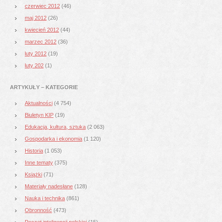
czerwiec 2012
(46)
maj 2012
(26)
kwiecień 2012
(44)
marzec 2012
(36)
luty 2012
(19)
luty 202
(1)
ARTYKUŁY – KATEGORIE
Aktualności
(4 754)
Biuletyn KIP
(19)
Edukacja, kultura, sztuka
(2 063)
Gospodarka i ekonomia
(1 120)
Historia
(1 053)
Inne tematy
(375)
Książki
(71)
Materiały nadesłane
(128)
Nauka i technika
(861)
Obronność
(473)
Poczet inteligencji polskiej
(15)