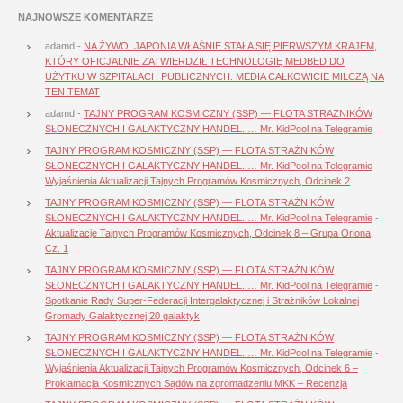
NAJNOWSZE KOMENTARZE
adamd
-
NA ŻYWO: JAPONIA WŁAŚNIE STAŁA SIĘ PIERWSZYM KRAJEM,
KTÓRY OFICJALNIE ZATWIERDZIŁ TECHNOLOGIĘ MEDBED DO
UŻYTKU W SZPITALACH PUBLICZNYCH. MEDIA CAŁKOWICIE MILCZĄ NA
TEN TEMAT
adamd
-
TAJNY PROGRAM KOSMICZNY (SSP) — FLOTA STRAŻNIKÓW
SŁONECZNYCH I GALAKTYCZNY HANDEL. … Mr. KidPool na Telegramie
TAJNY PROGRAM KOSMICZNY (SSP) — FLOTA STRAŻNIKÓW
SŁONECZNYCH I GALAKTYCZNY HANDEL. … Mr. KidPool na Telegramie
-
Wyjaśnienia Aktualizacji Tajnych Programów Kosmicznych, Odcinek 2
TAJNY PROGRAM KOSMICZNY (SSP) — FLOTA STRAŻNIKÓW
SŁONECZNYCH I GALAKTYCZNY HANDEL. … Mr. KidPool na Telegramie
-
Aktualizacje Tajnych Programów Kosmicznych, Odcinek 8 – Grupa Oriona,
Cz. 1
TAJNY PROGRAM KOSMICZNY (SSP) — FLOTA STRAŻNIKÓW
SŁONECZNYCH I GALAKTYCZNY HANDEL. … Mr. KidPool na Telegramie
-
Spotkanie Rady Super-Federacji Intergalaktycznej i Strażników Lokalnej
Gromady Galaktycznej 20 galaktyk
TAJNY PROGRAM KOSMICZNY (SSP) — FLOTA STRAŻNIKÓW
SŁONECZNYCH I GALAKTYCZNY HANDEL. … Mr. KidPool na Telegramie
-
Wyjaśnienia Aktualizacji Tajnych Programów Kosmicznych, Odcinek 6 –
Proklamacja Kosmicznych Sądów na zgromadzeniu MKK – Recenzja