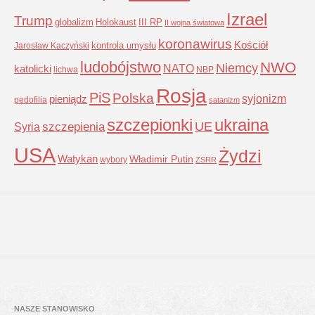
Izrael
Trump
globalizm
Holokaust
III RP
II wojna światowa
koronawirus
Kościół
kontrola umysłu
Jarosław Kaczyński
ludobójstwo
NWO
Niemcy
NATO
katolicki
lichwa
NBP
Rosja
PiS
Polska
syjonizm
pieniądz
pedofilia
satanizm
szczepionki
ukraina
UE
Syria
szczepienia
USA
Żydzi
Watykan
Władimir Putin
wybory
ZSRR
NASZE STANOWISKO