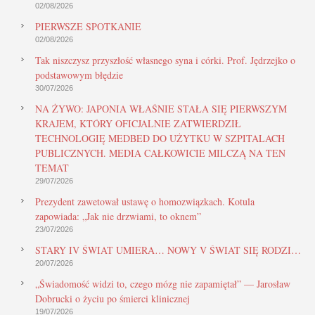
02/08/2026
PIERWSZE SPOTKANIE
02/08/2026
Tak niszczysz przyszłość własnego syna i córki. Prof. Jędrzejko o
podstawowym błędzie
30/07/2026
NA ŻYWO: JAPONIA WŁAŚNIE STAŁA SIĘ PIERWSZYM
KRAJEM, KTÓRY OFICJALNIE ZATWIERDZIŁ
TECHNOLOGIĘ MEDBED DO UŻYTKU W SZPITALACH
PUBLICZNYCH. MEDIA CAŁKOWICIE MILCZĄ NA TEN
TEMAT
29/07/2026
Prezydent zawetował ustawę o homozwiązkach. Kotula
zapowiada: „Jak nie drzwiami, to oknem”
23/07/2026
STARY IV ŚWIAT UMIERA… NOWY V ŚWIAT SIĘ RODZI…
20/07/2026
„Świadomość widzi to, czego mózg nie zapamiętał” — Jarosław
Dobrucki o życiu po śmierci klinicznej
19/07/2026