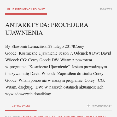
KLUB INTELIGENCJI POLSKIEJ
10/09/2025
ANTARKTYDA: PROCEDURA
UJAWNIENIA
By Sławomir Lernaciński|27 lutego 2017|Corey
Goode, Kosmiczne Ujawnienie Sezon 7, Odcinek 8 DW: David
Wilcock CG: Corey Goode DW: Witam z powrotem
w programie “Kosmiczne Ujawnienie”. Jestem prowadzącym
i nazywam się David Wilcock. Zaprosiłem do studia Corey
Goode. Witam ponownie w naszym programie, Corey. CG:
Witam, dziękuję. DW: W naszych ostatnich aktualnościach
wywiadowczych dotarliśmy
CZYTAJ DALEJ
5 KOMENTARZY
W KATEGORII:
EDUKACJA, KULTURA, SZTUKA
,
HISTORIA
,
INNE TEMATY
,
NAUKA I