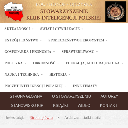
AKTUALNOŚCI
ŚWIAT I CYWILIZACJE
USTRÓJ I PAŃSTWO
SPOŁECZEŃSTWO I EKOSYSTEM
GOSPODARKA I EKONOMIA
SPRAWIEDLIWOŚĆ
POLITYKA
OBRONNOŚĆ
EDUKACJA, KULTURA, SZTUKA
NAUKA I TECHNIKA
HISTORIA
POCZET INTELIGENCJI POLSKIEJ
INNE TEMATY
STRONA GŁÓWNA
O STOWARZYSZENIU
AUTORZY
STANOWISKO KIP
KSIĄŻKI
WIDEO
KONTAKT
Jesteś tutaj:
Strona główna
Archiwum statki matki