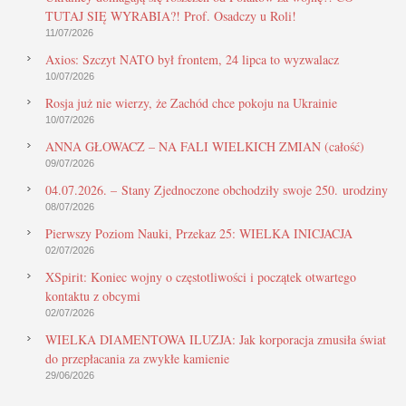
TUTAJ SIĘ WYRABIA?! Prof. Osadczy u Roli!
11/07/2026
Axios: Szczyt NATO był frontem, 24 lipca to wyzwalacz
10/07/2026
Rosja już nie wierzy, że Zachód chce pokoju na Ukrainie
10/07/2026
ANNA GŁOWACZ – NA FALI WIELKICH ZMIAN (całość)
09/07/2026
04.07.2026. – Stany Zjednoczone obchodziły swoje 250. urodziny
08/07/2026
Pierwszy Poziom Nauki, Przekaz 25: WIELKA INICJACJA
02/07/2026
XSpirit: Koniec wojny o częstotliwości i początek otwartego
kontaktu z obcymi
02/07/2026
WIELKA DIAMENTOWA ILUZJA: Jak korporacja zmusiła świat
do przepłacania za zwykłe kamienie
29/06/2026