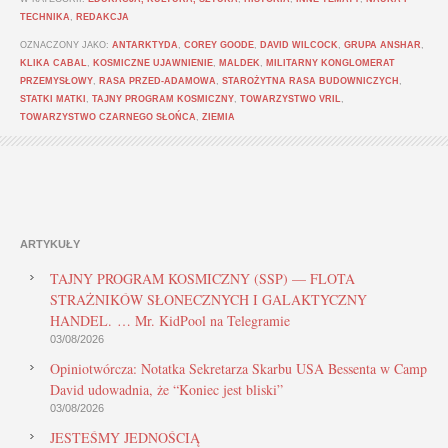
TECHNIKA
,
REDAKCJA
OZNACZONY JAKO:
ANTARKTYDA
,
COREY GOODE
,
DAVID WILCOCK
,
GRUPA ANSHAR
,
KLIKA CABAL
,
KOSMICZNE UJAWNIENIE
,
MALDEK
,
MILITARNY KONGLOMERAT
PRZEMYSŁOWY
,
RASA PRZED-ADAMOWA
,
STAROŻYTNA RASA BUDOWNICZYCH
,
STATKI MATKI
,
TAJNY PROGRAM KOSMICZNY
,
TOWARZYSTWO VRIL
,
TOWARZYSTWO CZARNEGO SŁOŃCA
,
ZIEMIA
ARTYKUŁY
TAJNY PROGRAM KOSMICZNY (SSP) — FLOTA
STRAŻNIKÓW SŁONECZNYCH I GALAKTYCZNY
HANDEL. … Mr. KidPool na Telegramie
03/08/2026
Opiniotwórcza: Notatka Sekretarza Skarbu USA Bessenta w Camp
David udowadnia, że “Koniec jest bliski”
03/08/2026
JESTEŚMY JEDNOŚCIĄ