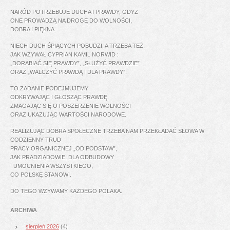
NARÓD POTRZEBUJE DUCHA I PRAWDY, GDYŻ
ONE PROWADZĄ NA DROGĘ DO WOLNOŚCI,
DOBRA I PIĘKNA.
NIECH DUCH ŚPIĄCYCH POBUDZI, A TRZEBA TEŻ,
JAK WZYWAŁ CYPRIAN KAMIL NORWID :
„DORABIAĆ SIĘ PRAWDY”, „SŁUŻYĆ PRAWDZIE”
ORAZ „WALCZYĆ PRAWDĄ I DLA PRAWDY”.
TO ZADANIE PODEJMUJEMY
ODKRYWAJĄC I GŁOSZĄC PRAWDĘ,
ZMAGAJĄC SIĘ O POSZERZENIE WOLNOŚCI
ORAZ UKAZUJĄC WARTOŚCI NARODOWE.
REALIZUJĄC DOBRA SPOŁECZNE TRZEBA NAM PRZEKŁADAĆ SŁOWA W
CODZIENNY TRUD
PRACY ORGANICZNEJ „OD PODSTAW”,
JAK PRADZIADOWIE, DLA ODBUDOWY
I UMOCNIENIA WSZYSTKIEGO,
CO POLSKĘ STANOWI.
DO TEGO WZYWAMY KAŻDEGO POLAKA.
ARCHIWA
sierpień 2026
(4)