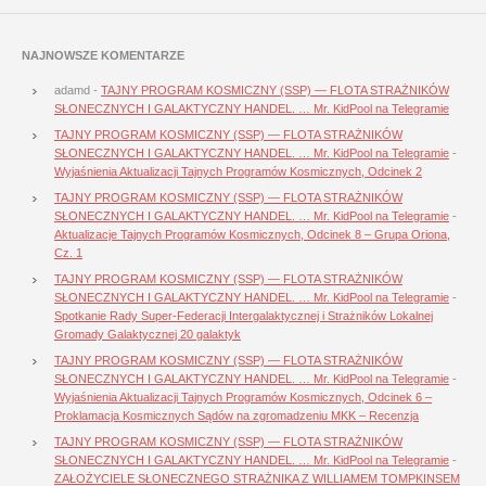
NAJNOWSZE KOMENTARZE
adamd
-
TAJNY PROGRAM KOSMICZNY (SSP) — FLOTA STRAŻNIKÓW
SŁONECZNYCH I GALAKTYCZNY HANDEL. … Mr. KidPool na Telegramie
TAJNY PROGRAM KOSMICZNY (SSP) — FLOTA STRAŻNIKÓW
SŁONECZNYCH I GALAKTYCZNY HANDEL. … Mr. KidPool na Telegramie
-
Wyjaśnienia Aktualizacji Tajnych Programów Kosmicznych, Odcinek 2
TAJNY PROGRAM KOSMICZNY (SSP) — FLOTA STRAŻNIKÓW
SŁONECZNYCH I GALAKTYCZNY HANDEL. … Mr. KidPool na Telegramie
-
Aktualizacje Tajnych Programów Kosmicznych, Odcinek 8 – Grupa Oriona,
Cz. 1
TAJNY PROGRAM KOSMICZNY (SSP) — FLOTA STRAŻNIKÓW
SŁONECZNYCH I GALAKTYCZNY HANDEL. … Mr. KidPool na Telegramie
-
Spotkanie Rady Super-Federacji Intergalaktycznej i Strażników Lokalnej
Gromady Galaktycznej 20 galaktyk
TAJNY PROGRAM KOSMICZNY (SSP) — FLOTA STRAŻNIKÓW
SŁONECZNYCH I GALAKTYCZNY HANDEL. … Mr. KidPool na Telegramie
-
Wyjaśnienia Aktualizacji Tajnych Programów Kosmicznych, Odcinek 6 –
Proklamacja Kosmicznych Sądów na zgromadzeniu MKK – Recenzja
TAJNY PROGRAM KOSMICZNY (SSP) — FLOTA STRAŻNIKÓW
SŁONECZNYCH I GALAKTYCZNY HANDEL. … Mr. KidPool na Telegramie
-
ZAŁOŻYCIELE SŁONECZNEGO STRAŻNIKA Z WILLIAMEM TOMPKINSEM