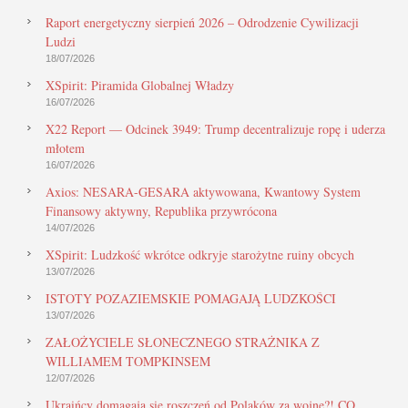
Raport energetyczny sierpień 2026 – Odrodzenie Cywilizacji
Ludzi
18/07/2026
XSpirit: Piramida Globalnej Władzy
16/07/2026
X22 Report — Odcinek 3949: Trump decentralizuje ropę i uderza
młotem
16/07/2026
Axios: NESARA-GESARA aktywowana, Kwantowy System
Finansowy aktywny, Republika przywrócona
14/07/2026
XSpirit: Ludzkość wkrótce odkryje starożytne ruiny obcych
13/07/2026
ISTOTY POZAZIEMSKIE POMAGAJĄ LUDZKOŚCI
13/07/2026
ZAŁOŻYCIELE SŁONECZNEGO STRAŻNIKA Z
WILLIAMEM TOMPKINSEM
12/07/2026
Ukraińcy domagają się roszczeń od Polaków za wojnę?! CO