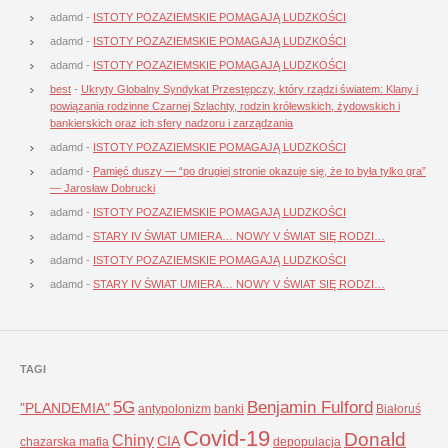
adamd
-
ISTOTY POZAZIEMSKIE POMAGAJĄ LUDZKOŚCI
adamd
-
ISTOTY POZAZIEMSKIE POMAGAJĄ LUDZKOŚCI
adamd
-
ISTOTY POZAZIEMSKIE POMAGAJĄ LUDZKOŚCI
best
-
Ukryty Globalny Syndykat Przestępczy, który rządzi światem: Klany i
powiązania rodzinne Czarnej Szlachty, rodzin królewskich, żydowskich i
bankierskich oraz ich sfery nadzoru i zarządzania
adamd
-
ISTOTY POZAZIEMSKIE POMAGAJĄ LUDZKOŚCI
adamd
-
Pamięć duszy — “po drugiej stronie okazuje się, że to była tylko gra”
— Jarosław Dobrucki
adamd
-
ISTOTY POZAZIEMSKIE POMAGAJĄ LUDZKOŚCI
adamd
-
STARY IV ŚWIAT UMIERA… NOWY V ŚWIAT SIĘ RODZI…
adamd
-
ISTOTY POZAZIEMSKIE POMAGAJĄ LUDZKOŚCI
adamd
-
STARY IV ŚWIAT UMIERA… NOWY V ŚWIAT SIĘ RODZI…
TAGI
5G
Benjamin Fulford
"PLANDEMIA"
antypolonizm
banki
Białoruś
Covid-19
Donald
Chiny
CIA
chazarska mafia
depopulacja