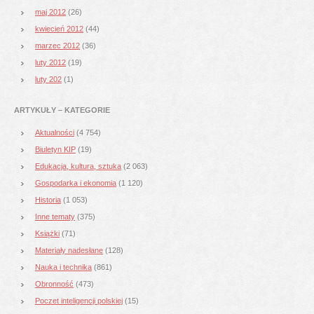
maj 2012
(26)
kwiecień 2012
(44)
marzec 2012
(36)
luty 2012
(19)
luty 202
(1)
ARTYKUŁY – KATEGORIE
Aktualności
(4 754)
Biuletyn KIP
(19)
Edukacja, kultura, sztuka
(2 063)
Gospodarka i ekonomia
(1 120)
Historia
(1 053)
Inne tematy
(375)
Książki
(71)
Materiały nadesłane
(128)
Nauka i technika
(861)
Obronność
(473)
Poczet inteligencji polskiej
(15)