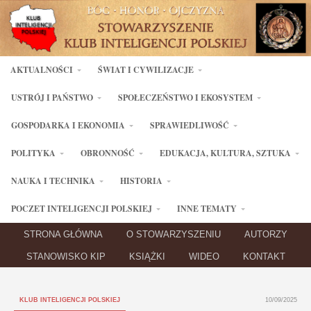
AKTUALNOŚCI
ŚWIAT I CYWILIZACJE
USTRÓJ I PAŃSTWO
SPOŁECZEŃSTWO I EKOSYSTEM
GOSPODARKA I EKONOMIA
SPRAWIEDLIWOŚĆ
POLITYKA
OBRONNOŚĆ
EDUKACJA, KULTURA, SZTUKA
NAUKA I TECHNIKA
HISTORIA
POCZET INTELIGENCJI POLSKIEJ
INNE TEMATY
STRONA GŁÓWNA
O STOWARZYSZENIU
AUTORZY
STANOWISKO KIP
KSIĄŻKI
WIDEO
KONTAKT
KLUB INTELIGENCJI POLSKIEJ
10/09/2025