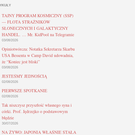
YKUŁY
TAJNY PROGRAM KOSMICZNY (SSP)
— FLOTA STRAŻNIKÓW
SŁONECZNYCH I GALAKTYCZNY
HANDEL. … Mr. KidPool na Telegramie
03/08/2026
Opiniotwórcza: Notatka Sekretarza Skarbu
USA Bessenta w Camp David udowadnia,
że “Koniec jest bliski”
03/08/2026
JESTEŚMY JEDNOŚCIĄ
02/08/2026
PIERWSZE SPOTKANIE
02/08/2026
Tak niszczysz przyszłość własnego syna i
córki. Prof. Jędrzejko o podstawowym
błędzie
30/07/2026
NA ŻYWO: JAPONIA WŁAŚNIE STAŁA