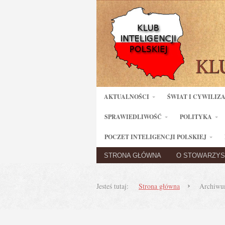
AKTUALNOŚCI
ŚWIAT I CYWILIZ
SPRAWIEDLIWOŚĆ
POLITYKA
POCZET INTELIGENCJI POLSKIEJ
STRONA GŁÓWNA
O STOWARZYS
Jesteś tutaj:
Strona główna
Archiwum