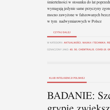
śmiertelności w stosunku do lat poprzed
wymagają jedynie same przyczyny zgon
mocno zawyżone w fałszowanych bezczel
w tym nadwymiarowych w Polsce
CZYTAJ DALEJ
W KATEGORII:
AKTUALNOŚCI
,
NAUKA I TECHNIKA
,
R
OZNACZONY JAKO:
4G
,
5G
,
CHEMTRALIS
,
COVID-19
,
G
KLUB INTELIGENCJI POLSKIEJ
BADANIE: Szc
grypie zwiększ