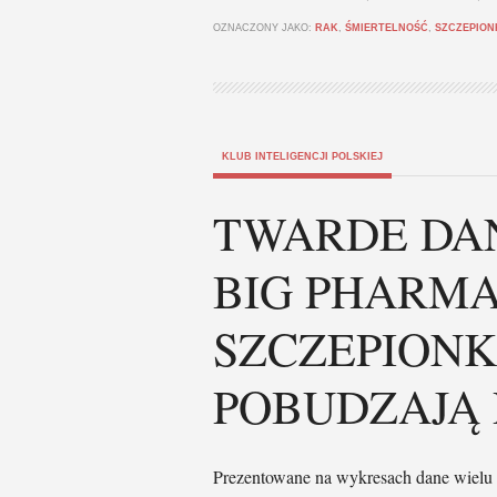
OZNACZONY JAKO:
RAK
,
ŚMIERTELNOŚĆ
,
SZCZEPION
KLUB INTELIGENCJI POLSKIEJ
TWARDE DA
BIG PHARMA
SZCZEPIONK
POBUDZAJĄ
Prezentowane na wykresach dane wielu 