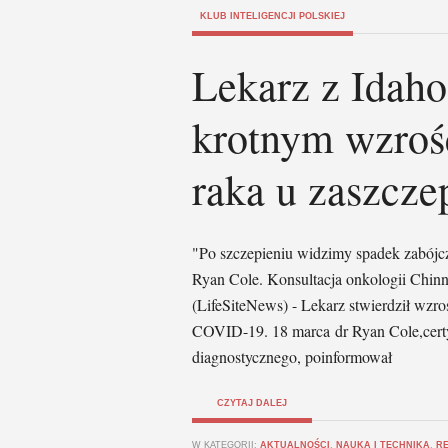
KLUB INTELIGENCJI POLSKIEJ
Lekarz z Idaho
krotnym wzroś
raka u zaszcze
"Po szczepieniu widzimy spadek zabój
Ryan Cole. Konsultacja onkologii Chin
(LifeSiteNews) - Lekarz stwierdził wzr
COVID-19. 18 marca dr Ryan Cole,certyf
diagnostycznego, poinformował
CZYTAJ DALEJ
W KATEGORII:
AKTUALNOŚCI
,
NAUKA I TECHNIKA
,
R