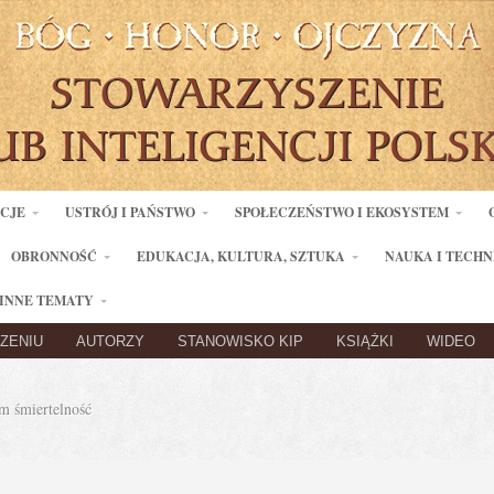
ACJE
USTRÓJ I PAŃSTWO
SPOŁECZEŃSTWO I EKOSYSTEM
OBRONNOŚĆ
EDUKACJA, KULTURA, SZTUKA
NAUKA I TECHN
INNE TEMATY
ZENIU
AUTORZY
STANOWISKO KIP
KSIĄŻKI
WIDEO
 śmiertelność