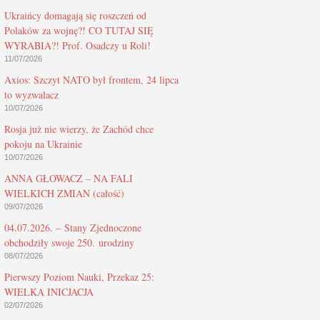
Ukraińcy domagają się roszczeń od
Polaków za wojnę?! CO TUTAJ SIĘ
WYRABIA?! Prof. Osadczy u Roli!
11/07/2026
Axios: Szczyt NATO był frontem, 24 lipca
to wyzwalacz
10/07/2026
Rosja już nie wierzy, że Zachód chce
pokoju na Ukrainie
10/07/2026
ANNA GŁOWACZ – NA FALI
WIELKICH ZMIAN (całość)
09/07/2026
04.07.2026. – Stany Zjednoczone
obchodziły swoje 250. urodziny
08/07/2026
Pierwszy Poziom Nauki, Przekaz 25:
WIELKA INICJACJA
02/07/2026