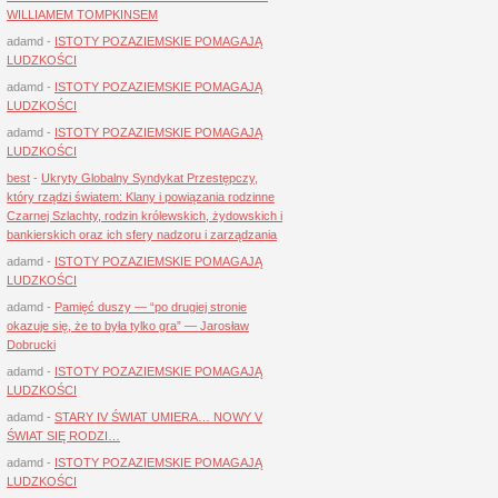
WILLIAMEM TOMPKINSEM
adamd
-
ISTOTY POZAZIEMSKIE POMAGAJĄ
LUDZKOŚCI
adamd
-
ISTOTY POZAZIEMSKIE POMAGAJĄ
LUDZKOŚCI
adamd
-
ISTOTY POZAZIEMSKIE POMAGAJĄ
LUDZKOŚCI
best
-
Ukryty Globalny Syndykat Przestępczy,
który rządzi światem: Klany i powiązania rodzinne
Czarnej Szlachty, rodzin królewskich, żydowskich i
bankierskich oraz ich sfery nadzoru i zarządzania
adamd
-
ISTOTY POZAZIEMSKIE POMAGAJĄ
LUDZKOŚCI
adamd
-
Pamięć duszy — “po drugiej stronie
okazuje się, że to była tylko gra” — Jarosław
Dobrucki
adamd
-
ISTOTY POZAZIEMSKIE POMAGAJĄ
LUDZKOŚCI
adamd
-
STARY IV ŚWIAT UMIERA… NOWY V
ŚWIAT SIĘ RODZI…
adamd
-
ISTOTY POZAZIEMSKIE POMAGAJĄ
LUDZKOŚCI