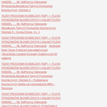
HANDEL. … Mr. KidPool na Telegramie
-
Wyjaśnienia Aktualizacji Tajnych Programów
Kosmicznych, Odcinek 2
TAJNY PROGRAM KOSMICZNY (SSP) — FLOTA
STRAŻNIKÓW SŁONECZNYCH I GALAKTYCZNY
HANDEL. … Mr. KidPool na Telegramie
-
Aktualizacje Tajnych Programów Kosmicznych,
Odcinek 8 – Grupa Oriona, Cz. 1
TAJNY PROGRAM KOSMICZNY (SSP) — FLOTA
STRAŻNIKÓW SŁONECZNYCH I GALAKTYCZNY
HANDEL. … Mr. KidPool na Telegramie
-
Spotkanie
Rady Super-Federacji Intergalaktycznej
i Strażników Lokalnej Gromady Galaktycznej 20
galaktyk
TAJNY PROGRAM KOSMICZNY (SSP) — FLOTA
STRAŻNIKÓW SŁONECZNYCH I GALAKTYCZNY
HANDEL. … Mr. KidPool na Telegramie
-
Wyjaśnienia Aktualizacji Tajnych Programów
Kosmicznych, Odcinek 6 – Proklamacja
Kosmicznych Sądów na zgromadzeniu MKK –
Recenzja
TAJNY PROGRAM KOSMICZNY (SSP) — FLOTA
STRAŻNIKÓW SŁONECZNYCH I GALAKTYCZNY
HANDEL. … Mr. KidPool na Telegramie
-
ZAŁOŻYCIELE SŁONECZNEGO STRAŻNIKA Z