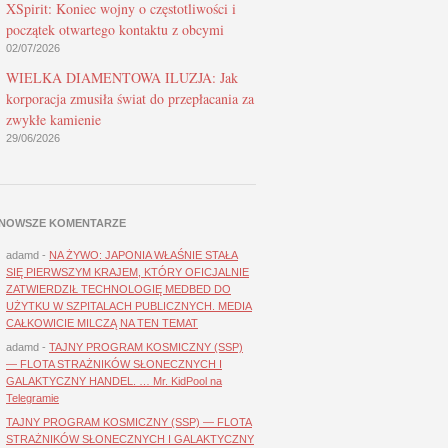
XSpirit: Koniec wojny o częstotliwości i
początek otwartego kontaktu z obcymi
02/07/2026
WIELKA DIAMENTOWA ILUZJA: Jak
korporacja zmusiła świat do przepłacania za
zwykłe kamienie
29/06/2026
NOWSZE KOMENTARZE
adamd
-
NA ŻYWO: JAPONIA WŁAŚNIE STAŁA
SIĘ PIERWSZYM KRAJEM, KTÓRY OFICJALNIE
ZATWIERDZIŁ TECHNOLOGIĘ MEDBED DO
UŻYTKU W SZPITALACH PUBLICZNYCH. MEDIA
CAŁKOWICIE MILCZĄ NA TEN TEMAT
adamd
-
TAJNY PROGRAM KOSMICZNY (SSP)
— FLOTA STRAŻNIKÓW SŁONECZNYCH I
GALAKTYCZNY HANDEL. … Mr. KidPool na
Telegramie
TAJNY PROGRAM KOSMICZNY (SSP) — FLOTA
STRAŻNIKÓW SŁONECZNYCH I GALAKTYCZNY