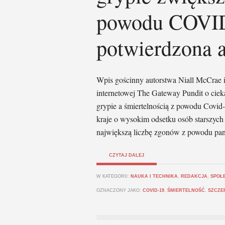
powodu COVID 
potwierdzona 
Wpis gościnny autorstwa Niall McCrae 
internetowej The Gateway Pundit o cieka
grypie a śmiertelnością z powodu Covid-
kraje o wysokim odsetku osób starszyc
największą liczbę zgonów z powodu pa
CZYTAJ DALEJ
W KATEGORII:
NAUKA I TECHNIKA
,
REDAKCJA
,
SPOŁ
OZNACZONY JAKO:
COVID-19
,
ŚMIERTELNOŚĆ
,
SZCZE