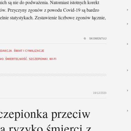
nich są nie do podważenia. Natomiast istotnych korekt
ów. Przyczyny zgonów z powodu Covid-19 są bardzo
nie statystykach. Zestawienie liczbowe zgonów łącznie,
SKOMENTUJ
EDAKCJA
,
ŚWIAT I CYWILIZACJE
MO
,
ŚMIERTELNOŚĆ
,
SZCZEPIONKI
,
WI-FI
19/12/2020
zepionka przeciw
a ryzyko śmierci z