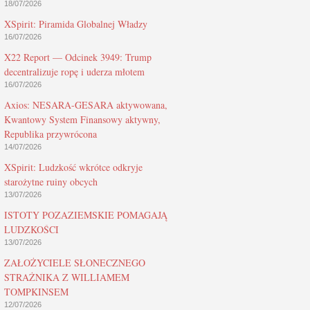
18/07/2026
XSpirit: Piramida Globalnej Władzy
16/07/2026
X22 Report — Odcinek 3949: Trump
decentralizuje ropę i uderza młotem
16/07/2026
Axios: NESARA-GESARA aktywowana,
Kwantowy System Finansowy aktywny,
Republika przywrócona
14/07/2026
XSpirit: Ludzkość wkrótce odkryje
starożytne ruiny obcych
13/07/2026
ISTOTY POZAZIEMSKIE POMAGAJĄ
LUDZKOŚCI
13/07/2026
ZAŁOŻYCIELE SŁONECZNEGO
STRAŻNIKA Z WILLIAMEM
TOMPKINSEM
12/07/2026