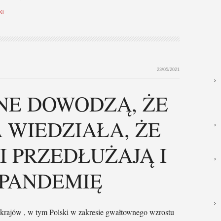
KI
23/05/2021
NE DOWODZĄ, ŻE
 WIEDZIAŁA, ŻE
I PRZEDŁUŻAJĄ I
 PANDEMIĘ
krajów , w tym Polski w zakresie gwałtownego wzrostu