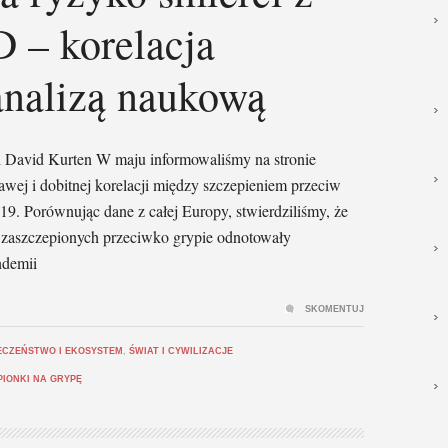
– korelacja
analizą naukową
i David Kurten W maju informowaliśmy na stronie
wej i dobitnej korelacji między szczepieniem przeciw
19. Porównując dane z całej Europy, stwierdziliśmy, że
h zaszczepionych przeciwko grypie odnotowały
ndemii
SKOMENTUJ
ECZEŃSTWO I EKOSYSTEM
,
ŚWIAT I CYWILIZACJE
PIONKI NA GRYPĘ