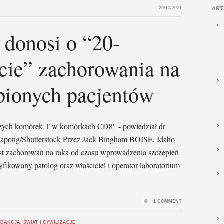
20/10/2021
ART
 donosi o “20-
cie” zachorowania na
pionych pacjentów
czych komórek T w komórkach CD8" - powiedział dr
napong/Shutterstock Przez Jack Bingham BOISE, Idaho
ost zachorowań na raka od czasu wprowadzenia szczepień
ikowany patolog oraz właściciel i operator laboratorium
1 COMMENT
EDAKCJA
,
ŚWIAT I CYWILIZACJE