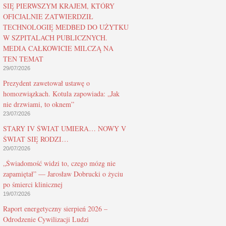
SIĘ PIERWSZYM KRAJEM, KTÓRY
OFICJALNIE ZATWIERDZIŁ
TECHNOLOGIĘ MEDBED DO UŻYTKU
W SZPITALACH PUBLICZNYCH.
MEDIA CAŁKOWICIE MILCZĄ NA
TEN TEMAT
29/07/2026
Prezydent zawetował ustawę o
homozwiązkach. Kotula zapowiada: „Jak
nie drzwiami, to oknem”
23/07/2026
STARY IV ŚWIAT UMIERA… NOWY V
ŚWIAT SIĘ RODZI…
20/07/2026
„Świadomość widzi to, czego mózg nie
zapamiętał” — Jarosław Dobrucki o życiu
po śmierci klinicznej
19/07/2026
Raport energetyczny sierpień 2026 –
Odrodzenie Cywilizacji Ludzi