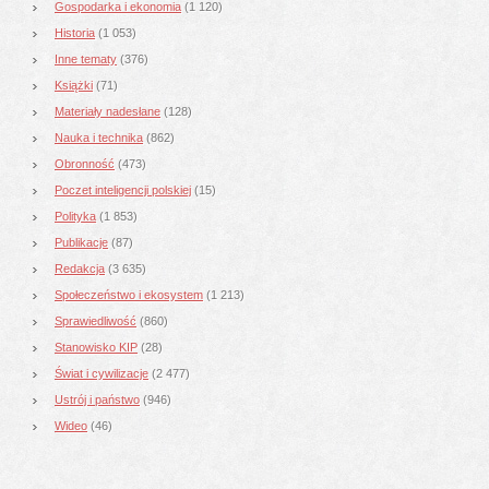
Gospodarka i ekonomia
(1 120)
Historia
(1 053)
Inne tematy
(376)
Książki
(71)
Materiały nadesłane
(128)
Nauka i technika
(862)
Obronność
(473)
Poczet inteligencji polskiej
(15)
Polityka
(1 853)
Publikacje
(87)
Redakcja
(3 635)
Społeczeństwo i ekosystem
(1 213)
Sprawiedliwość
(860)
Stanowisko KIP
(28)
Świat i cywilizacje
(2 477)
Ustrój i państwo
(946)
Wideo
(46)