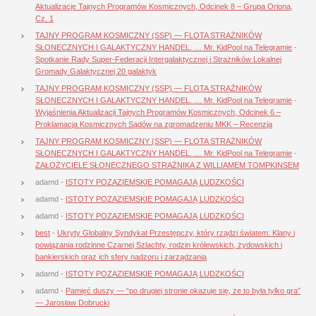
Aktualizacje Tajnych Programów Kosmicznych, Odcinek 8 – Grupa Oriona,
Cz. 1
TAJNY PROGRAM KOSMICZNY (SSP) — FLOTA STRAŻNIKÓW
SŁONECZNYCH I GALAKTYCZNY HANDEL. … Mr. KidPool na Telegramie
-
Spotkanie Rady Super-Federacji Intergalaktycznej i Strażników Lokalnej
Gromady Galaktycznej 20 galaktyk
TAJNY PROGRAM KOSMICZNY (SSP) — FLOTA STRAŻNIKÓW
SŁONECZNYCH I GALAKTYCZNY HANDEL. … Mr. KidPool na Telegramie
-
Wyjaśnienia Aktualizacji Tajnych Programów Kosmicznych, Odcinek 6 –
Proklamacja Kosmicznych Sądów na zgromadzeniu MKK – Recenzja
TAJNY PROGRAM KOSMICZNY (SSP) — FLOTA STRAŻNIKÓW
SŁONECZNYCH I GALAKTYCZNY HANDEL. … Mr. KidPool na Telegramie
-
ZAŁOŻYCIELE SŁONECZNEGO STRAŻNIKA Z WILLIAMEM TOMPKINSEM
adamd
-
ISTOTY POZAZIEMSKIE POMAGAJĄ LUDZKOŚCI
adamd
-
ISTOTY POZAZIEMSKIE POMAGAJĄ LUDZKOŚCI
adamd
-
ISTOTY POZAZIEMSKIE POMAGAJĄ LUDZKOŚCI
best
-
Ukryty Globalny Syndykat Przestępczy, który rządzi światem: Klany i
powiązania rodzinne Czarnej Szlachty, rodzin królewskich, żydowskich i
bankierskich oraz ich sfery nadzoru i zarządzania
adamd
-
ISTOTY POZAZIEMSKIE POMAGAJĄ LUDZKOŚCI
adamd
-
Pamięć duszy — “po drugiej stronie okazuje się, że to była tylko gra”
— Jarosław Dobrucki