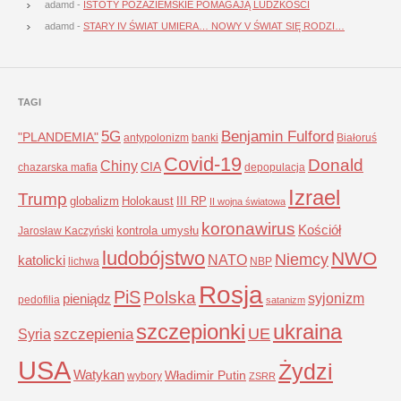
adamd
-
ISTOTY POZAZIEMSKIE POMAGAJĄ LUDZKOŚCI
adamd
-
STARY IV ŚWIAT UMIERA… NOWY V ŚWIAT SIĘ RODZI…
TAGI
5G
Benjamin Fulford
"PLANDEMIA"
antypolonizm
banki
Białoruś
Covid-19
Donald
Chiny
CIA
chazarska mafia
depopulacja
Izrael
Trump
globalizm
Holokaust
III RP
II wojna światowa
koronawirus
Kościół
kontrola umysłu
Jarosław Kaczyński
ludobójstwo
NWO
Niemcy
NATO
katolicki
lichwa
NBP
Rosja
PiS
Polska
syjonizm
pieniądz
pedofilia
satanizm
szczepionki
ukraina
UE
Syria
szczepienia
USA
Żydzi
Watykan
Władimir Putin
wybory
ZSRR