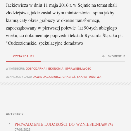
Jackiewicza w dniu 11 maja 2016 r. w Sejmie na temat skali
złodziejstwa, jakie zastał w tym ministerstwie, spina jakby
klamrą cały okres grabieży w okresie transformacji,
zapoczątkowany w pierwszej połowie lat 90-tych ubiegłego
wieku, co dokumentuje poprzedni tekst dr Ryszarda Ślązaka pt.
"Cudzoziemskie, spekulacyjne doradztwo
CZYTAJ DALEJ
SKOMENTUJ
W KATEGORII:
GOSPODARKA I EKONOMIA
,
SPRAWIEDLIWOŚĆ
OZNACZONY JAKO:
DAWID JACKIEWICZ
,
GRABIEŻ
,
SKARB PAŃSTWA
ARTYKUŁY
PROWADZENIE LUDZKOŚCI DO WZNIESIENIA￼ ￼
07/08/2026