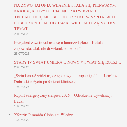
NA ŻYWO: JAPONIA WŁAŚNIE STAŁA SIĘ PIERWSZYM
KRAJEM, KTÓRY OFICJALNIE ZATWIERDZIŁ
TECHNOLOGIĘ MEDBED DO UŻYTKU W SZPITALACH
PUBLICZNYCH. MEDIA CAŁKOWICIE MILCZĄ NA TEN
TEMAT
29/07/2026
Prezydent zawetował ustawę o homozwiązkach. Kotula
zapowiada: „Jak nie drzwiami, to oknem”
23/07/2026
STARY IV ŚWIAT UMIERA… NOWY V ŚWIAT SIĘ RODZI…
20/07/2026
„Świadomość widzi to, czego mózg nie zapamiętał” — Jarosław
Dobrucki o życiu po śmierci klinicznej
19/07/2026
Raport energetyczny sierpień 2026 – Odrodzenie Cywilizacji
Ludzi
18/07/2026
XSpirit: Piramida Globalnej Władzy
16/07/2026