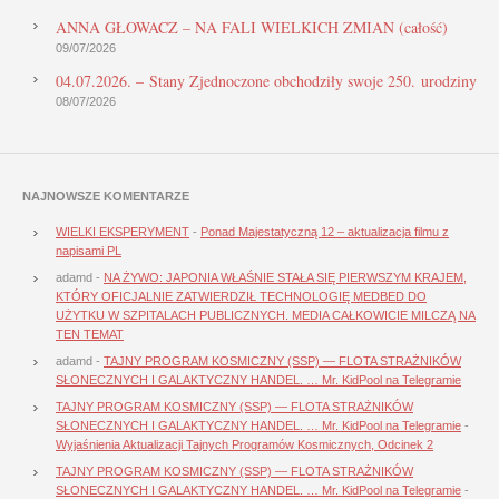
ANNA GŁOWACZ – NA FALI WIELKICH ZMIAN (całość)
09/07/2026
04.07.2026. – Stany Zjednoczone obchodziły swoje 250. urodziny
08/07/2026
NAJNOWSZE KOMENTARZE
WIELKI EKSPERYMENT
-
Ponad Majestatyczną 12 – aktualizacja filmu z
napisami PL
adamd
-
NA ŻYWO: JAPONIA WŁAŚNIE STAŁA SIĘ PIERWSZYM KRAJEM,
KTÓRY OFICJALNIE ZATWIERDZIŁ TECHNOLOGIĘ MEDBED DO
UŻYTKU W SZPITALACH PUBLICZNYCH. MEDIA CAŁKOWICIE MILCZĄ NA
TEN TEMAT
adamd
-
TAJNY PROGRAM KOSMICZNY (SSP) — FLOTA STRAŻNIKÓW
SŁONECZNYCH I GALAKTYCZNY HANDEL. … Mr. KidPool na Telegramie
TAJNY PROGRAM KOSMICZNY (SSP) — FLOTA STRAŻNIKÓW
SŁONECZNYCH I GALAKTYCZNY HANDEL. … Mr. KidPool na Telegramie
-
Wyjaśnienia Aktualizacji Tajnych Programów Kosmicznych, Odcinek 2
TAJNY PROGRAM KOSMICZNY (SSP) — FLOTA STRAŻNIKÓW
SŁONECZNYCH I GALAKTYCZNY HANDEL. … Mr. KidPool na Telegramie
-