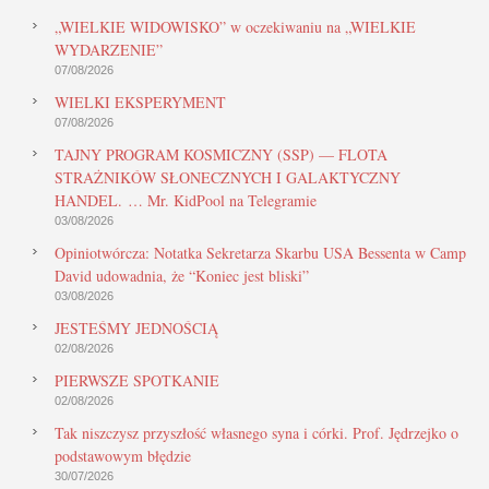
„WIELKIE WIDOWISKO” w oczekiwaniu na „WIELKIE
WYDARZENIE”
07/08/2026
WIELKI EKSPERYMENT
07/08/2026
TAJNY PROGRAM KOSMICZNY (SSP) — FLOTA
STRAŻNIKÓW SŁONECZNYCH I GALAKTYCZNY
HANDEL. … Mr. KidPool na Telegramie
03/08/2026
Opiniotwórcza: Notatka Sekretarza Skarbu USA Bessenta w Camp
David udowadnia, że “Koniec jest bliski”
03/08/2026
JESTEŚMY JEDNOŚCIĄ
02/08/2026
PIERWSZE SPOTKANIE
02/08/2026
Tak niszczysz przyszłość własnego syna i córki. Prof. Jędrzejko o
podstawowym błędzie
30/07/2026