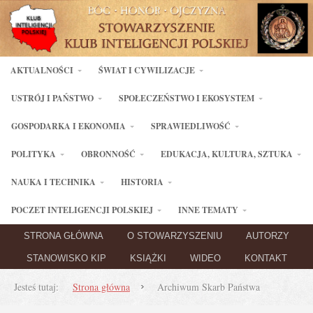
AKTUALNOŚCI
ŚWIAT I CYWILIZACJE
USTRÓJ I PAŃSTWO
SPOŁECZEŃSTWO I EKOSYSTEM
GOSPODARKA I EKONOMIA
SPRAWIEDLIWOŚĆ
POLITYKA
OBRONNOŚĆ
EDUKACJA, KULTURA, SZTUKA
NAUKA I TECHNIKA
HISTORIA
POCZET INTELIGENCJI POLSKIEJ
INNE TEMATY
STRONA GŁÓWNA
O STOWARZYSZENIU
AUTORZY
STANOWISKO KIP
KSIĄŻKI
WIDEO
KONTAKT
Jesteś tutaj:
Strona główna
Archiwum Skarb Państwa