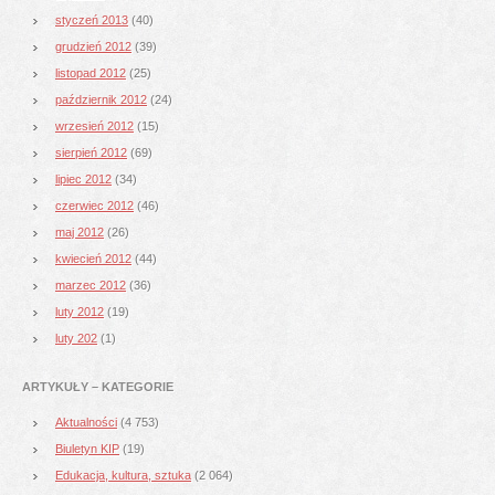
styczeń 2013
(40)
grudzień 2012
(39)
listopad 2012
(25)
październik 2012
(24)
wrzesień 2012
(15)
sierpień 2012
(69)
lipiec 2012
(34)
czerwiec 2012
(46)
maj 2012
(26)
kwiecień 2012
(44)
marzec 2012
(36)
luty 2012
(19)
luty 202
(1)
ARTYKUŁY – KATEGORIE
Aktualności
(4 753)
Biuletyn KIP
(19)
Edukacja, kultura, sztuka
(2 064)