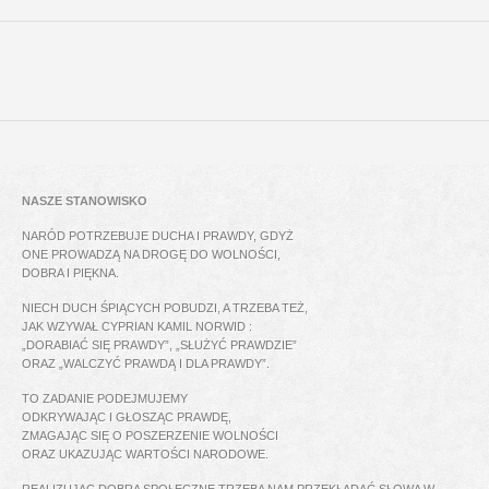
NASZE STANOWISKO
NARÓD POTRZEBUJE DUCHA I PRAWDY, GDYŻ
ONE PROWADZĄ NA DROGĘ DO WOLNOŚCI,
DOBRA I PIĘKNA.
NIECH DUCH ŚPIĄCYCH POBUDZI, A TRZEBA TEŻ,
JAK WZYWAŁ CYPRIAN KAMIL NORWID :
„DORABIAĆ SIĘ PRAWDY”, „SŁUŻYĆ PRAWDZIE”
ORAZ „WALCZYĆ PRAWDĄ I DLA PRAWDY”.
TO ZADANIE PODEJMUJEMY
ODKRYWAJĄC I GŁOSZĄC PRAWDĘ,
ZMAGAJĄC SIĘ O POSZERZENIE WOLNOŚCI
ORAZ UKAZUJĄC WARTOŚCI NARODOWE.
REALIZUJĄC DOBRA SPOŁECZNE TRZEBA NAM PRZEKŁADAĆ SŁOWA W