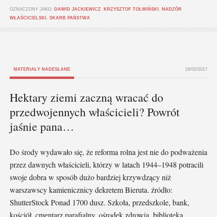
OZNACZONY JAKO:
DAWID JACKIEWICZ
,
KRZYSZTOF TOŁWIŃSKI
,
NADZÓR
WŁAŚCICIELSKI
,
SKARB PAŃSTWA
MATERIAŁY NADESŁANE
18/02/2017
Hektary ziemi zaczną wracać do
przedwojennych właścicieli? Powrót
jaśnie pana…
Do środy wydawało się, że reforma rolna jest nie do podważenia
przez dawnych właścicieli, którzy w latach 1944–1948 potracili
swoje dobra w sposób dużo bardziej krzywdzący niż
warszawscy kamienicznicy dekretem Bieruta. źródło:
ShutterStock Ponad 1700 dusz. Szkoła, przedszkole, bank,
kościół, cmentarz parafialny, ośrodek zdrowia, biblioteka