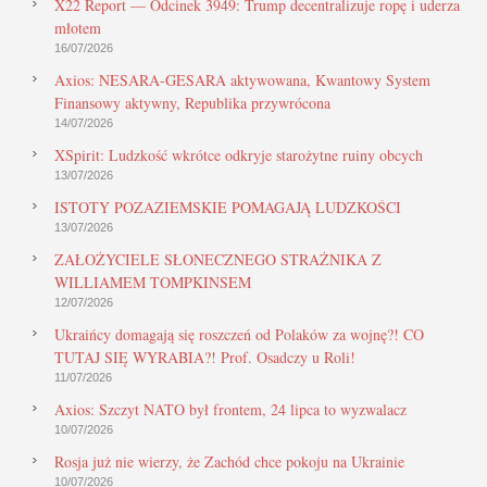
X22 Report — Odcinek 3949: Trump decentralizuje ropę i uderza
młotem
16/07/2026
Axios: NESARA-GESARA aktywowana, Kwantowy System
Finansowy aktywny, Republika przywrócona
14/07/2026
XSpirit: Ludzkość wkrótce odkryje starożytne ruiny obcych
13/07/2026
ISTOTY POZAZIEMSKIE POMAGAJĄ LUDZKOŚCI
13/07/2026
ZAŁOŻYCIELE SŁONECZNEGO STRAŻNIKA Z
WILLIAMEM TOMPKINSEM
12/07/2026
Ukraińcy domagają się roszczeń od Polaków za wojnę?! CO
TUTAJ SIĘ WYRABIA?! Prof. Osadczy u Roli!
11/07/2026
Axios: Szczyt NATO był frontem, 24 lipca to wyzwalacz
10/07/2026
Rosja już nie wierzy, że Zachód chce pokoju na Ukrainie
10/07/2026