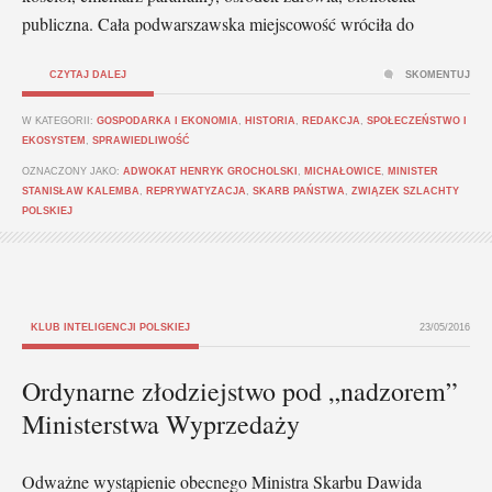
publiczna. Cała podwarszawska miejscowość wróciła do
CZYTAJ DALEJ
SKOMENTUJ
W KATEGORII:
GOSPODARKA I EKONOMIA
,
HISTORIA
,
REDAKCJA
,
SPOŁECZEŃSTWO I
EKOSYSTEM
,
SPRAWIEDLIWOŚĆ
OZNACZONY JAKO:
ADWOKAT HENRYK GROCHOLSKI
,
MICHAŁOWICE
,
MINISTER
STANISŁAW KALEMBA
,
REPRYWATYZACJA
,
SKARB PAŃSTWA
,
ZWIĄZEK SZLACHTY
POLSKIEJ
KLUB INTELIGENCJI POLSKIEJ
23/05/2016
Ordynarne złodziejstwo pod „nadzorem”
Ministerstwa Wyprzedaży
Odważne wystąpienie obecnego Ministra Skarbu Dawida