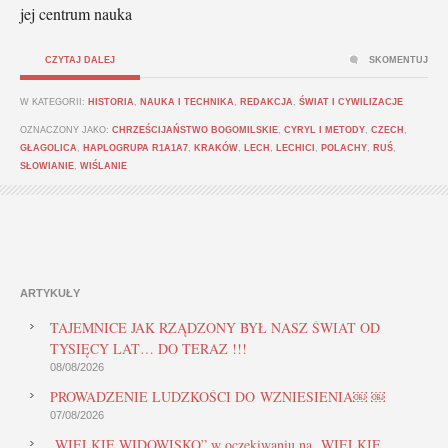
jej centrum nauka
CZYTAJ DALEJ
SKOMENTUJ
W KATEGORII:
HISTORIA
,
NAUKA I TECHNIKA
,
REDAKCJA
,
ŚWIAT I CYWILIZACJE
OZNACZONY JAKO:
CHRZEŚCIJAŃSTWO BOGOMILSKIE
,
CYRYL I METODY
,
CZECH
,
GŁAGOLICA
,
HAPLOGRUPA R1A1A7
,
KRAKÓW
,
LECH
,
LECHICI
,
POLACHY
,
RUŚ
,
SŁOWIANIE
,
WIŚLANIE
ARTYKUŁY
TAJEMNICE JAK RZĄDZONY BYŁ NASZ ŚWIAT OD
TYSIĘCY LAT… DO TERAZ !!!
08/08/2026
PROWADZENIE LUDZKOŚCI DO WZNIESIENIA￼ ￼
07/08/2026
„WIELKIE WIDOWISKO” w oczekiwaniu na „WIELKIE