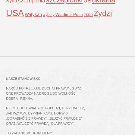
UE
Syria
szczepienia
USA
Żydzi
Watykan
Władimir Putin
wybory
ZSRR
NASZE STANOWISKO
NARÓD POTRZEBUJE DUCHA I PRAWDY, GDYŻ
ONE PROWADZĄ NA DROGĘ DO WOLNOŚCI,
DOBRA I PIĘKNA.
NIECH DUCH ŚPIĄCYCH POBUDZI, A TRZEBA TEŻ,
JAK WZYWAŁ CYPRIAN KAMIL NORWID :
„DORABIAĆ SIĘ PRAWDY”, „SŁUŻYĆ PRAWDZIE”
ORAZ „WALCZYĆ PRAWDĄ I DLA PRAWDY”.
TO ZADANIE PODEJMUJEMY