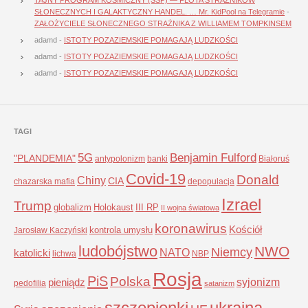
SŁONECZNYCH I GALAKTYCZNY HANDEL. … Mr. KidPool na Telegramie
-
ZAŁOŻYCIELE SŁONECZNEGO STRAŻNIKA Z WILLIAMEM TOMPKINSEM
adamd
-
ISTOTY POZAZIEMSKIE POMAGAJĄ LUDZKOŚCI
adamd
-
ISTOTY POZAZIEMSKIE POMAGAJĄ LUDZKOŚCI
adamd
-
ISTOTY POZAZIEMSKIE POMAGAJĄ LUDZKOŚCI
TAGI
5G
Benjamin Fulford
"PLANDEMIA"
antypolonizm
banki
Białoruś
Covid-19
Donald
Chiny
CIA
chazarska mafia
depopulacja
Izrael
Trump
globalizm
Holokaust
III RP
II wojna światowa
koronawirus
Kościół
kontrola umysłu
Jarosław Kaczyński
ludobójstwo
NWO
Niemcy
NATO
katolicki
lichwa
NBP
Rosja
PiS
Polska
syjonizm
pieniądz
pedofilia
satanizm
szczepionki
ukraina