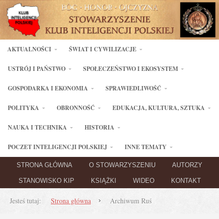
AKTUALNOŚCI
ŚWIAT I CYWILIZACJE
USTRÓJ I PAŃSTWO
SPOŁECZEŃSTWO I EKOSYSTEM
GOSPODARKA I EKONOMIA
SPRAWIEDLIWOŚĆ
POLITYKA
OBRONNOŚĆ
EDUKACJA, KULTURA, SZTUKA
NAUKA I TECHNIKA
HISTORIA
POCZET INTELIGENCJI POLSKIEJ
INNE TEMATY
STRONA GŁÓWNA
O STOWARZYSZENIU
AUTORZY
STANOWISKO KIP
KSIĄŻKI
WIDEO
KONTAKT
Jesteś tutaj:
Strona główna
Archiwum Ruś