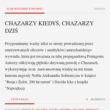
KLUB INTELIGENCJI POLSKIEJ
23/06/2018
CHAZARZY KIEDYŚ, CHAZARZY
DZIŚ
Przypominamy ważny tekst ze strony prowadzonej przez
emerytowanych oficerów ( analityków) amerykańskiego
wywiadu, która jest uważana za tubę propagandową Pentagonu.
Autorzy odkrywają głęboko skrywaną prawdę o Chazarach,
wykorzystując m.in. zaawansowaną wiedzę na ten temat,
laureata nagrody Nobla Aleksandra Sołżenicyna w książce
"Rosja i Żydzi. 200 lat razem" i Davida Icke z książki
"Największy
CZYTAJ DALEJ
SKOMENTUJ
W KATEGORII:
EDUKACJA, KULTURA, SZTUKA
,
HISTORIA
,
POLITYKA
,
REDAKCJA
,