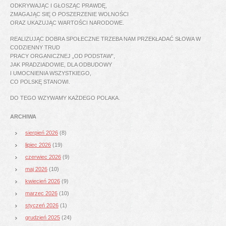
ODKRYWAJĄC I GŁOSZĄC PRAWDĘ,
ZMAGAJĄC SIĘ O POSZERZENIE WOLNOŚCI
ORAZ UKAZUJĄC WARTOŚCI NARODOWE.
REALIZUJĄC DOBRA SPOŁECZNE TRZEBA NAM PRZEKŁADAĆ SŁOWA W
CODZIENNY TRUD
PRACY ORGANICZNEJ „OD PODSTAW”,
JAK PRADZIADOWIE, DLA ODBUDOWY
I UMOCNIENIA WSZYSTKIEGO,
CO POLSKĘ STANOWI.
DO TEGO WZYWAMY KAŻDEGO POLAKA.
ARCHIWA
sierpień 2026
(8)
lipiec 2026
(19)
czerwiec 2026
(9)
maj 2026
(10)
kwiecień 2026
(9)
marzec 2026
(10)
styczeń 2026
(1)
grudzień 2025
(24)