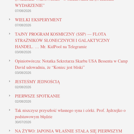
WYDARZENIE”
07/08/2026
WIELKI EKSPERYMENT
07/08/2026
TAJNY PROGRAM KOSMICZNY (SSP) — FLOTA
STRAŻNIKÓW SŁONECZNYCH I GALAKTYCZNY
HANDEL. … Mr. KidPool na Telegramie
03/08/2026
Opiniotwórcza: Notatka Sekretarza Skarbu USA Bessenta w Camp
David udowadnia, że “Koniec jest bliski”
03/08/2026
JESTEŚMY JEDNOŚCIĄ
02/08/2026
PIERWSZE SPOTKANIE
02/08/2026
Tak niszczysz przyszłość własnego syna i córki. Prof. Jędrzejko o
podstawowym błędzie
30/07/2026
NA ŻYWO: JAPONIA WŁAŚNIE STAŁA SIĘ PIERWSZYM