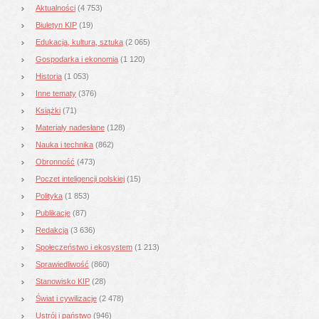
Aktualności
(4 753)
Biuletyn KIP
(19)
Edukacja, kultura, sztuka
(2 065)
Gospodarka i ekonomia
(1 120)
Historia
(1 053)
Inne tematy
(376)
Książki
(71)
Materiały nadesłane
(128)
Nauka i technika
(862)
Obronność
(473)
Poczet inteligencji polskiej
(15)
Polityka
(1 853)
Publikacje
(87)
Redakcja
(3 636)
Społeczeństwo i ekosystem
(1 213)
Sprawiedliwość
(860)
Stanowisko KIP
(28)
Świat i cywilizacje
(2 478)
Ustrój i państwo
(946)