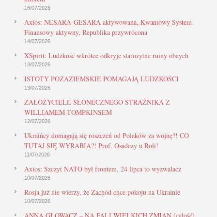
16/07/2026
Axios: NESARA-GESARA aktywowana, Kwantowy System
Finansowy aktywny, Republika przywrócona
14/07/2026
XSpirit: Ludzkość wkrótce odkryje starożytne ruiny obcych
13/07/2026
ISTOTY POZAZIEMSKIE POMAGAJĄ LUDZKOŚCI
13/07/2026
ZAŁOŻYCIELE SŁONECZNEGO STRAŻNIKA Z
WILLIAMEM TOMPKINSEM
12/07/2026
Ukraińcy domagają się roszczeń od Polaków za wojnę?! CO
TUTAJ SIĘ WYRABIA?! Prof. Osadczy u Roli!
11/07/2026
Axios: Szczyt NATO był frontem, 24 lipca to wyzwalacz
10/07/2026
Rosja już nie wierzy, że Zachód chce pokoju na Ukrainie
10/07/2026
ANNA GŁOWACZ – NA FALI WIELKICH ZMIAN (całość)