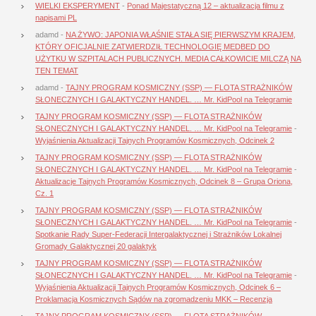
WIELKI EKSPERYMENT
-
Ponad Majestatyczną 12 – aktualizacja filmu z
napisami PL
adamd
-
NA ŻYWO: JAPONIA WŁAŚNIE STAŁA SIĘ PIERWSZYM KRAJEM,
KTÓRY OFICJALNIE ZATWIERDZIŁ TECHNOLOGIĘ MEDBED DO
UŻYTKU W SZPITALACH PUBLICZNYCH. MEDIA CAŁKOWICIE MILCZĄ NA
TEN TEMAT
adamd
-
TAJNY PROGRAM KOSMICZNY (SSP) — FLOTA STRAŻNIKÓW
SŁONECZNYCH I GALAKTYCZNY HANDEL. … Mr. KidPool na Telegramie
TAJNY PROGRAM KOSMICZNY (SSP) — FLOTA STRAŻNIKÓW
SŁONECZNYCH I GALAKTYCZNY HANDEL. … Mr. KidPool na Telegramie
-
Wyjaśnienia Aktualizacji Tajnych Programów Kosmicznych, Odcinek 2
TAJNY PROGRAM KOSMICZNY (SSP) — FLOTA STRAŻNIKÓW
SŁONECZNYCH I GALAKTYCZNY HANDEL. … Mr. KidPool na Telegramie
-
Aktualizacje Tajnych Programów Kosmicznych, Odcinek 8 – Grupa Oriona,
Cz. 1
TAJNY PROGRAM KOSMICZNY (SSP) — FLOTA STRAŻNIKÓW
SŁONECZNYCH I GALAKTYCZNY HANDEL. … Mr. KidPool na Telegramie
-
Spotkanie Rady Super-Federacji Intergalaktycznej i Strażników Lokalnej
Gromady Galaktycznej 20 galaktyk
TAJNY PROGRAM KOSMICZNY (SSP) — FLOTA STRAŻNIKÓW
SŁONECZNYCH I GALAKTYCZNY HANDEL. … Mr. KidPool na Telegramie
-
Wyjaśnienia Aktualizacji Tajnych Programów Kosmicznych, Odcinek 6 –
Proklamacja Kosmicznych Sądów na zgromadzeniu MKK – Recenzja
TAJNY PROGRAM KOSMICZNY (SSP) — FLOTA STRAŻNIKÓW