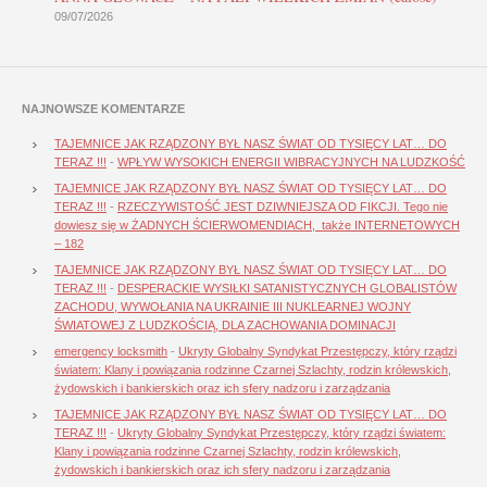
09/07/2026
NAJNOWSZE KOMENTARZE
TAJEMNICE JAK RZĄDZONY BYŁ NASZ ŚWIAT OD TYSIĘCY LAT… DO
TERAZ !!!
-
WPŁYW WYSOKICH ENERGII WIBRACYJNYCH NA LUDZKOŚĆ
TAJEMNICE JAK RZĄDZONY BYŁ NASZ ŚWIAT OD TYSIĘCY LAT… DO
TERAZ !!!
-
RZECZYWISTOŚĆ JEST DZIWNIEJSZA OD FIKCJI. Tego nie
dowiesz się w ŻADNYCH ŚCIERWOMENDIACH, także INTERNETOWYCH
– 182
TAJEMNICE JAK RZĄDZONY BYŁ NASZ ŚWIAT OD TYSIĘCY LAT… DO
TERAZ !!!
-
DESPERACKIE WYSIŁKI SATANISTYCZNYCH GLOBALISTÓW
ZACHODU, WYWOŁANIA NA UKRAINIE III NUKLEARNEJ WOJNY
ŚWIATOWEJ Z LUDZKOŚCIĄ, DLA ZACHOWANIA DOMINACJI
emergency locksmith
-
Ukryty Globalny Syndykat Przestępczy, który rządzi
światem: Klany i powiązania rodzinne Czarnej Szlachty, rodzin królewskich,
żydowskich i bankierskich oraz ich sfery nadzoru i zarządzania
TAJEMNICE JAK RZĄDZONY BYŁ NASZ ŚWIAT OD TYSIĘCY LAT… DO
TERAZ !!!
-
Ukryty Globalny Syndykat Przestępczy, który rządzi światem:
Klany i powiązania rodzinne Czarnej Szlachty, rodzin królewskich,
żydowskich i bankierskich oraz ich sfery nadzoru i zarządzania