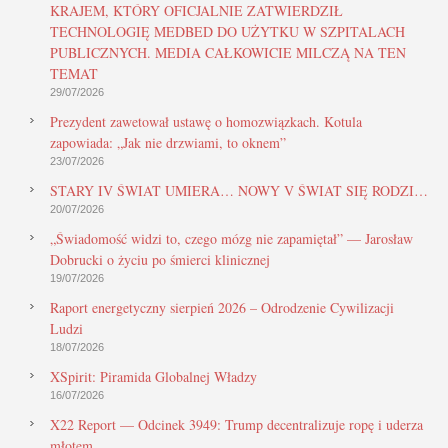
KRAJEM, KTÓRY OFICJALNIE ZATWIERDZIŁ
TECHNOLOGIĘ MEDBED DO UŻYTKU W SZPITALACH
PUBLICZNYCH. MEDIA CAŁKOWICIE MILCZĄ NA TEN
TEMAT
29/07/2026
Prezydent zawetował ustawę o homozwiązkach. Kotula
zapowiada: „Jak nie drzwiami, to oknem”
23/07/2026
STARY IV ŚWIAT UMIERA… NOWY V ŚWIAT SIĘ RODZI…
20/07/2026
„Świadomość widzi to, czego mózg nie zapamiętał” — Jarosław
Dobrucki o życiu po śmierci klinicznej
19/07/2026
Raport energetyczny sierpień 2026 – Odrodzenie Cywilizacji
Ludzi
18/07/2026
XSpirit: Piramida Globalnej Władzy
16/07/2026
X22 Report — Odcinek 3949: Trump decentralizuje ropę i uderza
młotem