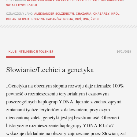
ŚWIAT I CYWILIZACJE
OZNACZONY JAKO:
ALEKSANDER SOŁŻENICYN
,
CHAZARIA
,
CHAZARZY
,
KRÓL
BULAN
,
PERSJA
,
RODZINA KAGANÓW
,
ROSJA
,
RUŚ
,
USA
,
ŻYDZI
KLUB INTELIGENCJI POLSKIEJ
16/01/2018
Słowianie/Lechici a genetyka
„Genetyka na obecnym stopniu rozwoju daje niemalże 100%
pewność o rozmieszczeniu terytorialnym i czasowym
poszczególnych haplogrup YDNA, łącznie z zachodzącymi
zmianami tychże terytoriów z datowaniem, przy czym
nieocenioną zaletą genetyki jest jej bezstronność. Obecne i
historyczne rozmieszczenie haplogrupy YDNA R1a1a7
wskazuje dokładnie na obszary zajmowane przez Słowian, zaś