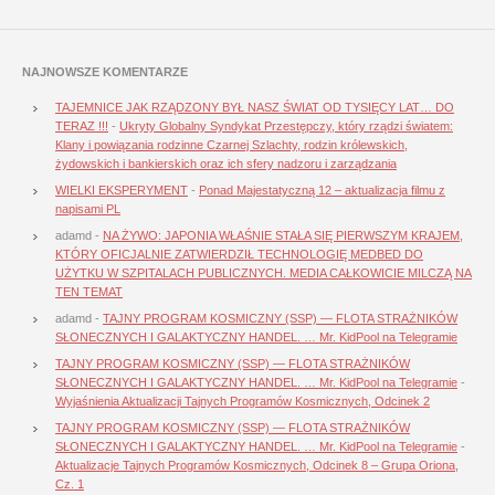
NAJNOWSZE KOMENTARZE
TAJEMNICE JAK RZĄDZONY BYŁ NASZ ŚWIAT OD TYSIĘCY LAT… DO
TERAZ !!!
-
Ukryty Globalny Syndykat Przestępczy, który rządzi światem:
Klany i powiązania rodzinne Czarnej Szlachty, rodzin królewskich,
żydowskich i bankierskich oraz ich sfery nadzoru i zarządzania
WIELKI EKSPERYMENT
-
Ponad Majestatyczną 12 – aktualizacja filmu z
napisami PL
adamd
-
NA ŻYWO: JAPONIA WŁAŚNIE STAŁA SIĘ PIERWSZYM KRAJEM,
KTÓRY OFICJALNIE ZATWIERDZIŁ TECHNOLOGIĘ MEDBED DO
UŻYTKU W SZPITALACH PUBLICZNYCH. MEDIA CAŁKOWICIE MILCZĄ NA
TEN TEMAT
adamd
-
TAJNY PROGRAM KOSMICZNY (SSP) — FLOTA STRAŻNIKÓW
SŁONECZNYCH I GALAKTYCZNY HANDEL. … Mr. KidPool na Telegramie
TAJNY PROGRAM KOSMICZNY (SSP) — FLOTA STRAŻNIKÓW
SŁONECZNYCH I GALAKTYCZNY HANDEL. … Mr. KidPool na Telegramie
-
Wyjaśnienia Aktualizacji Tajnych Programów Kosmicznych, Odcinek 2
TAJNY PROGRAM KOSMICZNY (SSP) — FLOTA STRAŻNIKÓW
SŁONECZNYCH I GALAKTYCZNY HANDEL. … Mr. KidPool na Telegramie
-
Aktualizacje Tajnych Programów Kosmicznych, Odcinek 8 – Grupa Oriona,
Cz. 1