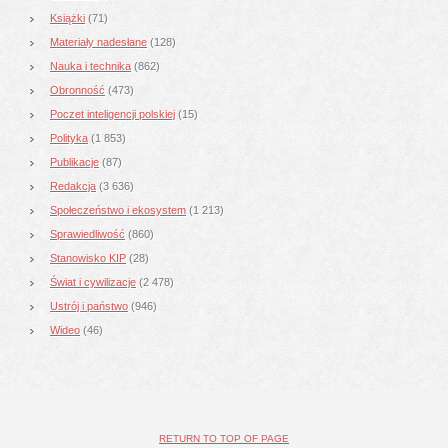
Książki
(71)
Materiały nadesłane
(128)
Nauka i technika
(862)
Obronność
(473)
Poczet inteligencji polskiej
(15)
Polityka
(1 853)
Publikacje
(87)
Redakcja
(3 636)
Społeczeństwo i ekosystem
(1 213)
Sprawiedliwość
(860)
Stanowisko KIP
(28)
Świat i cywilizacje
(2 478)
Ustrój i państwo
(946)
Wideo
(46)
RETURN TO TOP OF PAGE