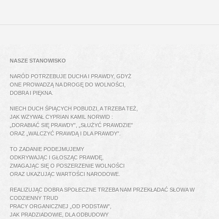
NASZE STANOWISKO
NARÓD POTRZEBUJE DUCHA I PRAWDY, GDYŻ
ONE PROWADZĄ NA DROGĘ DO WOLNOŚCI,
DOBRA I PIĘKNA.
NIECH DUCH ŚPIĄCYCH POBUDZI, A TRZEBA TEŻ,
JAK WZYWAŁ CYPRIAN KAMIL NORWID :
„DORABIAĆ SIĘ PRAWDY”, „SŁUŻYĆ PRAWDZIE”
ORAZ „WALCZYĆ PRAWDĄ I DLA PRAWDY”.
TO ZADANIE PODEJMUJEMY
ODKRYWAJĄC I GŁOSZĄC PRAWDĘ,
ZMAGAJĄC SIĘ O POSZERZENIE WOLNOŚCI
ORAZ UKAZUJĄC WARTOŚCI NARODOWE.
REALIZUJĄC DOBRA SPOŁECZNE TRZEBA NAM PRZEKŁADAĆ SŁOWA W
CODZIENNY TRUD
PRACY ORGANICZNEJ „OD PODSTAW”,
JAK PRADZIADOWIE, DLA ODBUDOWY