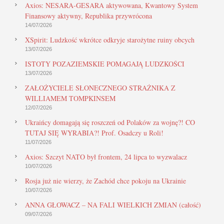
Axios: NESARA-GESARA aktywowana, Kwantowy System
Finansowy aktywny, Republika przywrócona
14/07/2026
XSpirit: Ludzkość wkrótce odkryje starożytne ruiny obcych
13/07/2026
ISTOTY POZAZIEMSKIE POMAGAJĄ LUDZKOŚCI
13/07/2026
ZAŁOŻYCIELE SŁONECZNEGO STRAŻNIKA Z
WILLIAMEM TOMPKINSEM
12/07/2026
Ukraińcy domagają się roszczeń od Polaków za wojnę?! CO
TUTAJ SIĘ WYRABIA?! Prof. Osadczy u Roli!
11/07/2026
Axios: Szczyt NATO był frontem, 24 lipca to wyzwalacz
10/07/2026
Rosja już nie wierzy, że Zachód chce pokoju na Ukrainie
10/07/2026
ANNA GŁOWACZ – NA FALI WIELKICH ZMIAN (całość)
09/07/2026