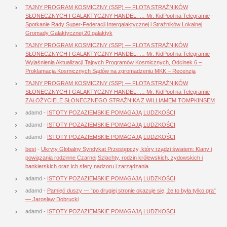
TAJNY PROGRAM KOSMICZNY (SSP) — FLOTA STRAŻNIKÓW
SŁONECZNYCH I GALAKTYCZNY HANDEL. … Mr. KidPool na Telegramie
-
Spotkanie Rady Super-Federacji Intergalaktycznej i Strażników Lokalnej
Gromady Galaktycznej 20 galaktyk
TAJNY PROGRAM KOSMICZNY (SSP) — FLOTA STRAŻNIKÓW
SŁONECZNYCH I GALAKTYCZNY HANDEL. … Mr. KidPool na Telegramie
-
Wyjaśnienia Aktualizacji Tajnych Programów Kosmicznych, Odcinek 6 –
Proklamacja Kosmicznych Sądów na zgromadzeniu MKK – Recenzja
TAJNY PROGRAM KOSMICZNY (SSP) — FLOTA STRAŻNIKÓW
SŁONECZNYCH I GALAKTYCZNY HANDEL. … Mr. KidPool na Telegramie
-
ZAŁOŻYCIELE SŁONECZNEGO STRAŻNIKA Z WILLIAMEM TOMPKINSEM
adamd
-
ISTOTY POZAZIEMSKIE POMAGAJĄ LUDZKOŚCI
adamd
-
ISTOTY POZAZIEMSKIE POMAGAJĄ LUDZKOŚCI
adamd
-
ISTOTY POZAZIEMSKIE POMAGAJĄ LUDZKOŚCI
best
-
Ukryty Globalny Syndykat Przestępczy, który rządzi światem: Klany i
powiązania rodzinne Czarnej Szlachty, rodzin królewskich, żydowskich i
bankierskich oraz ich sfery nadzoru i zarządzania
adamd
-
ISTOTY POZAZIEMSKIE POMAGAJĄ LUDZKOŚCI
adamd
-
Pamięć duszy — “po drugiej stronie okazuje się, że to była tylko gra”
— Jarosław Dobrucki
adamd
-
ISTOTY POZAZIEMSKIE POMAGAJĄ LUDZKOŚCI