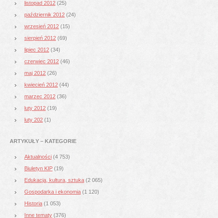
listopad 2012
(25)
październik 2012
(24)
wrzesień 2012
(15)
sierpień 2012
(69)
lipiec 2012
(34)
czerwiec 2012
(46)
maj 2012
(26)
kwiecień 2012
(44)
marzec 2012
(36)
luty 2012
(19)
luty 202
(1)
ARTYKUŁY – KATEGORIE
Aktualności
(4 753)
Biuletyn KIP
(19)
Edukacja, kultura, sztuka
(2 065)
Gospodarka i ekonomia
(1 120)
Historia
(1 053)
Inne tematy
(376)