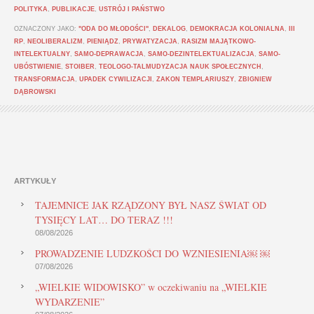
POLITYKA
,
PUBLIKACJE
,
USTRÓJ I PAŃSTWO
OZNACZONY JAKO:
"ODA DO MŁODOŚCI"
,
DEKALOG
,
DEMOKRACJA KOLONIALNA
,
III
RP
,
NEOLIBERALIZM
,
PIENIĄDZ
,
PRYWATYZACJA
,
RASIZM MAJĄTKOWO-
INTELEKTUALNY
,
SAMO-DEPRAWACJA
,
SAMO-DEZINTELEKTUALIZACJA
,
SAMO-
UBÓSTWIENIE
,
STOIBER
,
TEOLOGO-TALMUDYZACJA NAUK SPOŁECZNYCH
,
TRANSFORMACJA
,
UPADEK CYWILIZACJI
,
ZAKON TEMPLARIUSZY
,
ZBIGNIEW
DĄBROWSKI
ARTYKUŁY
TAJEMNICE JAK RZĄDZONY BYŁ NASZ ŚWIAT OD
TYSIĘCY LAT… DO TERAZ !!!
08/08/2026
PROWADZENIE LUDZKOŚCI DO WZNIESIENIA￼ ￼
07/08/2026
„WIELKIE WIDOWISKO” w oczekiwaniu na „WIELKIE
WYDARZENIE”