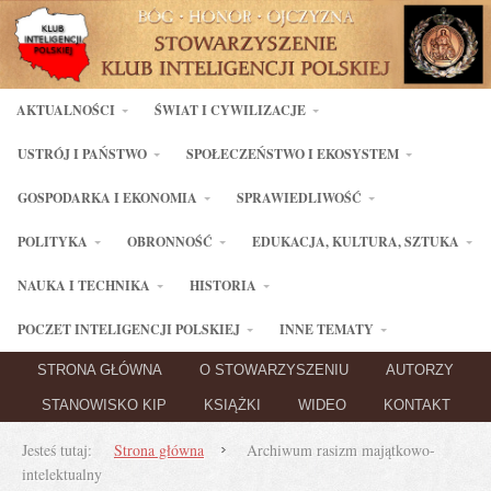
AKTUALNOŚCI
ŚWIAT I CYWILIZACJE
USTRÓJ I PAŃSTWO
SPOŁECZEŃSTWO I EKOSYSTEM
GOSPODARKA I EKONOMIA
SPRAWIEDLIWOŚĆ
POLITYKA
OBRONNOŚĆ
EDUKACJA, KULTURA, SZTUKA
NAUKA I TECHNIKA
HISTORIA
POCZET INTELIGENCJI POLSKIEJ
INNE TEMATY
STRONA GŁÓWNA
O STOWARZYSZENIU
AUTORZY
STANOWISKO KIP
KSIĄŻKI
WIDEO
KONTAKT
Jesteś tutaj:
Strona główna
Archiwum rasizm majątkowo-
intelektualny