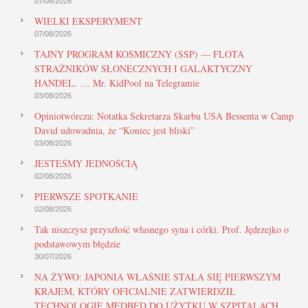
07/08/2026
WIELKI EKSPERYMENT
07/08/2026
TAJNY PROGRAM KOSMICZNY (SSP) — FLOTA
STRAŻNIKÓW SŁONECZNYCH I GALAKTYCZNY
HANDEL. … Mr. KidPool na Telegramie
03/08/2026
Opiniotwórcza: Notatka Sekretarza Skarbu USA Bessenta w Camp
David udowadnia, że “Koniec jest bliski”
03/08/2026
JESTEŚMY JEDNOŚCIĄ
02/08/2026
PIERWSZE SPOTKANIE
02/08/2026
Tak niszczysz przyszłość własnego syna i córki. Prof. Jędrzejko o
podstawowym błędzie
30/07/2026
NA ŻYWO: JAPONIA WŁAŚNIE STAŁA SIĘ PIERWSZYM
KRAJEM, KTÓRY OFICJALNIE ZATWIERDZIŁ
TECHNOLOGIĘ MEDBED DO UŻYTKU W SZPITALACH