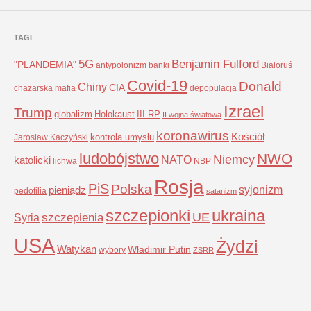
TAGI
5G
Benjamin Fulford
"PLANDEMIA"
antypolonizm
banki
Białoruś
Covid-19
Donald
Chiny
CIA
chazarska mafia
depopulacja
Izrael
Trump
globalizm
Holokaust
III RP
II wojna światowa
koronawirus
Kościół
kontrola umysłu
Jarosław Kaczyński
ludobójstwo
NWO
Niemcy
NATO
katolicki
lichwa
NBP
Rosja
PiS
Polska
syjonizm
pieniądz
pedofilia
satanizm
szczepionki
ukraina
UE
Syria
szczepienia
USA
Żydzi
Watykan
Władimir Putin
wybory
ZSRR