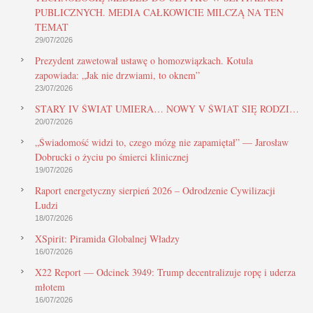
PUBLICZNYCH. MEDIA CAŁKOWICIE MILCZĄ NA TEN
TEMAT
29/07/2026
Prezydent zawetował ustawę o homozwiązkach. Kotula
zapowiada: „Jak nie drzwiami, to oknem”
23/07/2026
STARY IV ŚWIAT UMIERA… NOWY V ŚWIAT SIĘ RODZI…
20/07/2026
„Świadomość widzi to, czego mózg nie zapamiętał” — Jarosław
Dobrucki o życiu po śmierci klinicznej
19/07/2026
Raport energetyczny sierpień 2026 – Odrodzenie Cywilizacji
Ludzi
18/07/2026
XSpirit: Piramida Globalnej Władzy
16/07/2026
X22 Report — Odcinek 3949: Trump decentralizuje ropę i uderza
młotem
16/07/2026