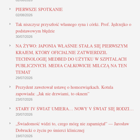
PIERWSZE SPOTKANIE
02/08/2026
Tak niszczysz przyszłość własnego syna i córki. Prof. Jędrzejko o
podstawowym błędzie
30/07/2026
NA ŻYWO: JAPONIA WŁAŚNIE STAŁA SIĘ PIERWSZYM
KRAJEM, KTÓRY OFICJALNIE ZATWIERDZIŁ
TECHNOLOGIĘ MEDBED DO UŻYTKU W SZPITALACH
PUBLICZNYCH. MEDIA CAŁKOWICIE MILCZĄ NA TEN
TEMAT
29/07/2026
Prezydent zawetował ustawę o homozwiązkach. Kotula
zapowiada: „Jak nie drzwiami, to oknem”
23/07/2026
STARY IV ŚWIAT UMIERA… NOWY V ŚWIAT SIĘ RODZI…
20/07/2026
„Świadomość widzi to, czego mózg nie zapamiętał” — Jarosław
Dobrucki o życiu po śmierci klinicznej
19/07/2026