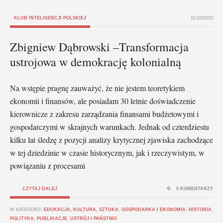
KLUB INTELIGENCJI POLSKIEJ
11/10/2015
Zbigniew Dąbrowski –Transformacja
ustrojowa w demokrację kolonialną
Na wstępie pragnę zauważyć, że nie jestem teoretykiem
ekonomii i finansów, ale posiadam 30 letnie doświadczenie
kierownicze z zakresu zarządzania finansami budżetowymi i
gospodarczymi w skrajnych warunkach. Jednak od czterdziestu
kilku lat śledzę z pozycji analizy krytycznej zjawiska zachodzące
w tej dziedzinie w czasie historycznym, jak i rzeczywistym, w
powiązaniu z procesami
CZYTAJ DALEJ
5 KOMENTARZY
W KATEGORII:
EDUKACJA, KULTURA, SZTUKA
,
GOSPODARKA I EKONOMIA
,
HISTORIA
,
POLITYKA
,
PUBLIKACJE
,
USTRÓJ I PAŃSTWO