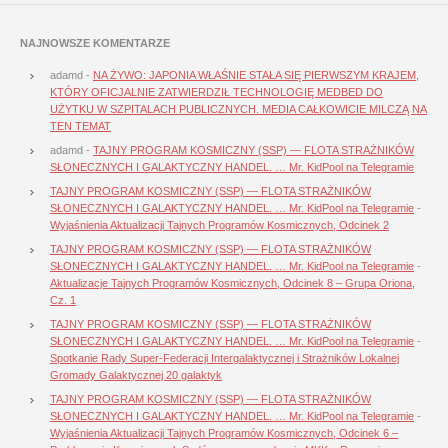
NAJNOWSZE KOMENTARZE
adamd
-
NA ŻYWO: JAPONIA WŁAŚNIE STAŁA SIĘ PIERWSZYM KRAJEM,
KTÓRY OFICJALNIE ZATWIERDZIŁ TECHNOLOGIĘ MEDBED DO
UŻYTKU W SZPITALACH PUBLICZNYCH. MEDIA CAŁKOWICIE MILCZĄ NA
TEN TEMAT
adamd
-
TAJNY PROGRAM KOSMICZNY (SSP) — FLOTA STRAŻNIKÓW
SŁONECZNYCH I GALAKTYCZNY HANDEL. … Mr. KidPool na Telegramie
TAJNY PROGRAM KOSMICZNY (SSP) — FLOTA STRAŻNIKÓW
SŁONECZNYCH I GALAKTYCZNY HANDEL. … Mr. KidPool na Telegramie
-
Wyjaśnienia Aktualizacji Tajnych Programów Kosmicznych, Odcinek 2
TAJNY PROGRAM KOSMICZNY (SSP) — FLOTA STRAŻNIKÓW
SŁONECZNYCH I GALAKTYCZNY HANDEL. … Mr. KidPool na Telegramie
-
Aktualizacje Tajnych Programów Kosmicznych, Odcinek 8 – Grupa Oriona,
Cz. 1
TAJNY PROGRAM KOSMICZNY (SSP) — FLOTA STRAŻNIKÓW
SŁONECZNYCH I GALAKTYCZNY HANDEL. … Mr. KidPool na Telegramie
-
Spotkanie Rady Super-Federacji Intergalaktycznej i Strażników Lokalnej
Gromady Galaktycznej 20 galaktyk
TAJNY PROGRAM KOSMICZNY (SSP) — FLOTA STRAŻNIKÓW
SŁONECZNYCH I GALAKTYCZNY HANDEL. … Mr. KidPool na Telegramie
-
Wyjaśnienia Aktualizacji Tajnych Programów Kosmicznych, Odcinek 6 –