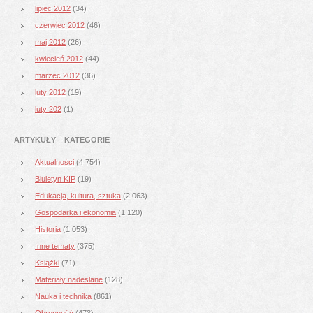
lipiec 2012
(34)
czerwiec 2012
(46)
maj 2012
(26)
kwiecień 2012
(44)
marzec 2012
(36)
luty 2012
(19)
luty 202
(1)
ARTYKUŁY – KATEGORIE
Aktualności
(4 754)
Biuletyn KIP
(19)
Edukacja, kultura, sztuka
(2 063)
Gospodarka i ekonomia
(1 120)
Historia
(1 053)
Inne tematy
(375)
Książki
(71)
Materiały nadesłane
(128)
Nauka i technika
(861)
Obronność
(473)