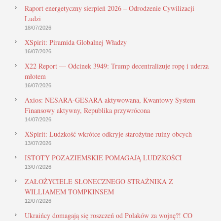
Raport energetyczny sierpień 2026 – Odrodzenie Cywilizacji
Ludzi
18/07/2026
XSpirit: Piramida Globalnej Władzy
16/07/2026
X22 Report — Odcinek 3949: Trump decentralizuje ropę i uderza
młotem
16/07/2026
Axios: NESARA-GESARA aktywowana, Kwantowy System
Finansowy aktywny, Republika przywrócona
14/07/2026
XSpirit: Ludzkość wkrótce odkryje starożytne ruiny obcych
13/07/2026
ISTOTY POZAZIEMSKIE POMAGAJĄ LUDZKOŚCI
13/07/2026
ZAŁOŻYCIELE SŁONECZNEGO STRAŻNIKA Z
WILLIAMEM TOMPKINSEM
12/07/2026
Ukraińcy domagają się roszczeń od Polaków za wojnę?! CO