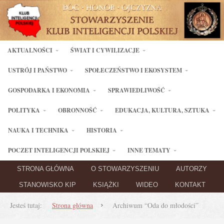
AKTUALNOŚCI
ŚWIAT I CYWILIZACJE
USTRÓJ I PAŃSTWO
SPOŁECZEŃSTWO I EKOSYSTEM
GOSPODARKA I EKONOMIA
SPRAWIEDLIWOŚĆ
POLITYKA
OBRONNOŚĆ
EDUKACJA, KULTURA, SZTUKA
NAUKA I TECHNIKA
HISTORIA
POCZET INTELIGENCJI POLSKIEJ
INNE TEMATY
STRONA GŁÓWNA
O STOWARZYSZENIU
AUTORZY
STANOWISKO KIP
KSIĄŻKI
WIDEO
KONTAKT
Jesteś tutaj:
Strona główna
Archiwum “Oda do młodości”