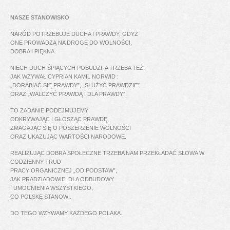
NASZE STANOWISKO
NARÓD POTRZEBUJE DUCHA I PRAWDY, GDYŻ
ONE PROWADZĄ NA DROGĘ DO WOLNOŚCI,
DOBRA I PIĘKNA.
NIECH DUCH ŚPIĄCYCH POBUDZI, A TRZEBA TEŻ,
JAK WZYWAŁ CYPRIAN KAMIL NORWID :
„DORABIAĆ SIĘ PRAWDY”, „SŁUŻYĆ PRAWDZIE”
ORAZ „WALCZYĆ PRAWDĄ I DLA PRAWDY”.
TO ZADANIE PODEJMUJEMY
ODKRYWAJĄC I GŁOSZĄC PRAWDĘ,
ZMAGAJĄC SIĘ O POSZERZENIE WOLNOŚCI
ORAZ UKAZUJĄC WARTOŚCI NARODOWE.
REALIZUJĄC DOBRA SPOŁECZNE TRZEBA NAM PRZEKŁADAĆ SŁOWA W
CODZIENNY TRUD
PRACY ORGANICZNEJ „OD PODSTAW”,
JAK PRADZIADOWIE, DLA ODBUDOWY
I UMOCNIENIA WSZYSTKIEGO,
CO POLSKĘ STANOWI.
DO TEGO WZYWAMY KAŻDEGO POLAKA.