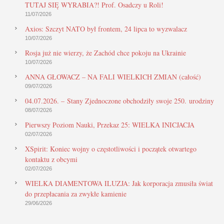
TUTAJ SIĘ WYRABIA?! Prof. Osadczy u Roli!
11/07/2026
Axios: Szczyt NATO był frontem, 24 lipca to wyzwalacz
10/07/2026
Rosja już nie wierzy, że Zachód chce pokoju na Ukrainie
10/07/2026
ANNA GŁOWACZ – NA FALI WIELKICH ZMIAN (całość)
09/07/2026
04.07.2026. – Stany Zjednoczone obchodziły swoje 250. urodziny
08/07/2026
Pierwszy Poziom Nauki, Przekaz 25: WIELKA INICJACJA
02/07/2026
XSpirit: Koniec wojny o częstotliwości i początek otwartego
kontaktu z obcymi
02/07/2026
WIELKA DIAMENTOWA ILUZJA: Jak korporacja zmusiła świat
do przepłacania za zwykłe kamienie
29/06/2026