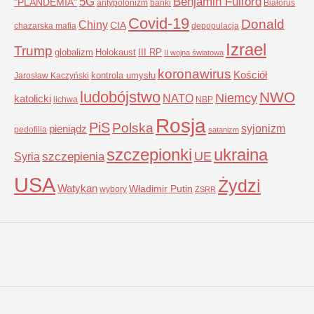
5G
Benjamin Fulford
"PLANDEMIA"
antypolonizm
banki
Białoruś
Covid-19
Donald
Chiny
CIA
chazarska mafia
depopulacja
Izrael
Trump
globalizm
Holokaust
III RP
II wojna światowa
koronawirus
Kościół
kontrola umysłu
Jarosław Kaczyński
ludobójstwo
NWO
Niemcy
NATO
katolicki
lichwa
NBP
Rosja
PiS
Polska
syjonizm
pieniądz
pedofilia
satanizm
szczepionki
ukraina
UE
Syria
szczepienia
USA
Żydzi
Watykan
Władimir Putin
wybory
ZSRR