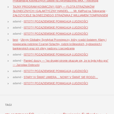
Proklamacja Kosmicznych Sądów na zgromadzeniu MKK – Recenzja
TAJNY PROGRAM KOSMICZNY (SSP) — FLOTA STRAŻNIKÓW
SŁONECZNYCH I GALAKTYCZNY HANDEL. … Mr. KidPool na Telegramie
-
ZAŁOŻYCIELE SŁONECZNEGO STRAŻNIKA Z WILLIAMEM TOMPKINSEM
adamd
-
ISTOTY POZAZIEMSKIE POMAGAJĄ LUDZKOŚCI
adamd
-
ISTOTY POZAZIEMSKIE POMAGAJĄ LUDZKOŚCI
adamd
-
ISTOTY POZAZIEMSKIE POMAGAJĄ LUDZKOŚCI
best
-
Ukryty Globalny Syndykat Przestępczy, który rządzi światem: Klany i
powiązania rodzinne Czarnej Szlachty, rodzin królewskich, żydowskich i
bankierskich oraz ich sfery nadzoru i zarządzania
adamd
-
ISTOTY POZAZIEMSKIE POMAGAJĄ LUDZKOŚCI
adamd
-
Pamięć duszy — “po drugiej stronie okazuje się, że to była tylko gra”
— Jarosław Dobrucki
adamd
-
ISTOTY POZAZIEMSKIE POMAGAJĄ LUDZKOŚCI
adamd
-
STARY IV ŚWIAT UMIERA… NOWY V ŚWIAT SIĘ RODZI…
adamd
-
ISTOTY POZAZIEMSKIE POMAGAJĄ LUDZKOŚCI
TAGI