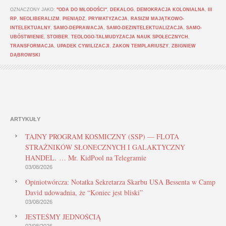
OZNACZONY JAKO:
"ODA DO MŁODOŚCI"
,
DEKALOG
,
DEMOKRACJA KOLONIALNA
,
III
RP
,
NEOLIBERALIZM
,
PIENIĄDZ
,
PRYWATYZACJA
,
RASIZM MAJĄTKOWO-
INTELEKTUALNY
,
SAMO-DEPRAWACJA
,
SAMO-DEZINTELEKTUALIZACJA
,
SAMO-
UBÓSTWIENIE
,
STOIBER
,
TEOLOGO-TALMUDYZACJA NAUK SPOŁECZNYCH
,
TRANSFORMACJA
,
UPADEK CYWILIZACJI
,
ZAKON TEMPLARIUSZY
,
ZBIGNIEW
DĄBROWSKI
ARTYKUŁY
TAJNY PROGRAM KOSMICZNY (SSP) — FLOTA
STRAŻNIKÓW SŁONECZNYCH I GALAKTYCZNY
HANDEL. … Mr. KidPool na Telegramie
03/08/2026
Opiniotwórcza: Notatka Sekretarza Skarbu USA Bessenta w Camp
David udowadnia, że “Koniec jest bliski”
03/08/2026
JESTEŚMY JEDNOŚCIĄ
02/08/2026