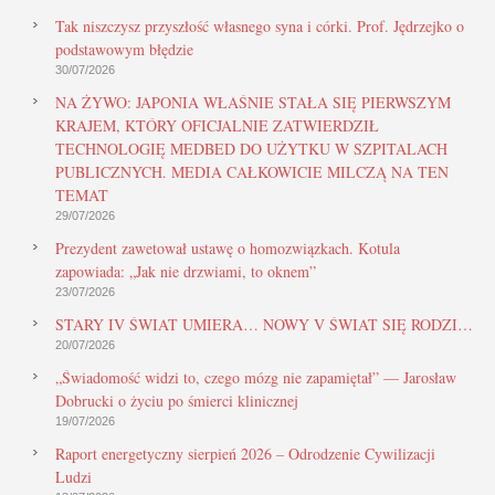
Tak niszczysz przyszłość własnego syna i córki. Prof. Jędrzejko o
podstawowym błędzie
30/07/2026
NA ŻYWO: JAPONIA WŁAŚNIE STAŁA SIĘ PIERWSZYM
KRAJEM, KTÓRY OFICJALNIE ZATWIERDZIŁ
TECHNOLOGIĘ MEDBED DO UŻYTKU W SZPITALACH
PUBLICZNYCH. MEDIA CAŁKOWICIE MILCZĄ NA TEN
TEMAT
29/07/2026
Prezydent zawetował ustawę o homozwiązkach. Kotula
zapowiada: „Jak nie drzwiami, to oknem”
23/07/2026
STARY IV ŚWIAT UMIERA… NOWY V ŚWIAT SIĘ RODZI…
20/07/2026
„Świadomość widzi to, czego mózg nie zapamiętał” — Jarosław
Dobrucki o życiu po śmierci klinicznej
19/07/2026
Raport energetyczny sierpień 2026 – Odrodzenie Cywilizacji
Ludzi