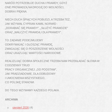
NARÓD POTRZEBUJE DUCHA I PRAWDY, GDYŻ
ONE PROWADZĄ NA DROGĘ DO WOLNOŚCI,
DOBRA I PIĘKNA.
NIECH DUCH ŚPIĄCYCH POBUDZI, A TRZEBA TEŻ,
JAK WZYWAŁ CYPRIAN KAMIL NORWID :
„DORABIAĆ SIĘ PRAWDY”, „SŁUŻYĆ PRAWDZIE”
ORAZ „WALCZYĆ PRAWDĄ I DLA PRAWDY”.
TO ZADANIE PODEJMUJEMY
ODKRYWAJĄC I GŁOSZĄC PRAWDĘ,
ZMAGAJĄC SIĘ O POSZERZENIE WOLNOŚCI
ORAZ UKAZUJĄC WARTOŚCI NARODOWE.
REALIZUJĄC DOBRA SPOŁECZNE TRZEBA NAM PRZEKŁADAĆ SŁOWA W
CODZIENNY TRUD
PRACY ORGANICZNEJ „OD PODSTAW”,
JAK PRADZIADOWIE, DLA ODBUDOWY
I UMOCNIENIA WSZYSTKIEGO,
CO POLSKĘ STANOWI.
DO TEGO WZYWAMY KAŻDEGO POLAKA.
ARCHIWA
sierpień 2026
(4)