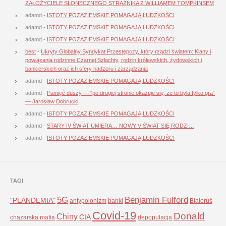
ZAŁOŻYCIELE SŁONECZNEGO STRAŻNIKA Z WILLIAMEM TOMPKINSEM
adamd
-
ISTOTY POZAZIEMSKIE POMAGAJĄ LUDZKOŚCI
adamd
-
ISTOTY POZAZIEMSKIE POMAGAJĄ LUDZKOŚCI
adamd
-
ISTOTY POZAZIEMSKIE POMAGAJĄ LUDZKOŚCI
best
-
Ukryty Globalny Syndykat Przestępczy, który rządzi światem: Klany i
powiązania rodzinne Czarnej Szlachty, rodzin królewskich, żydowskich i
bankierskich oraz ich sfery nadzoru i zarządzania
adamd
-
ISTOTY POZAZIEMSKIE POMAGAJĄ LUDZKOŚCI
adamd
-
Pamięć duszy — “po drugiej stronie okazuje się, że to była tylko gra”
— Jarosław Dobrucki
adamd
-
ISTOTY POZAZIEMSKIE POMAGAJĄ LUDZKOŚCI
adamd
-
STARY IV ŚWIAT UMIERA… NOWY V ŚWIAT SIĘ RODZI…
adamd
-
ISTOTY POZAZIEMSKIE POMAGAJĄ LUDZKOŚCI
TAGI
5G
Benjamin Fulford
"PLANDEMIA"
antypolonizm
banki
Białoruś
Covid-19
Donald
Chiny
CIA
chazarska mafia
depopulacja