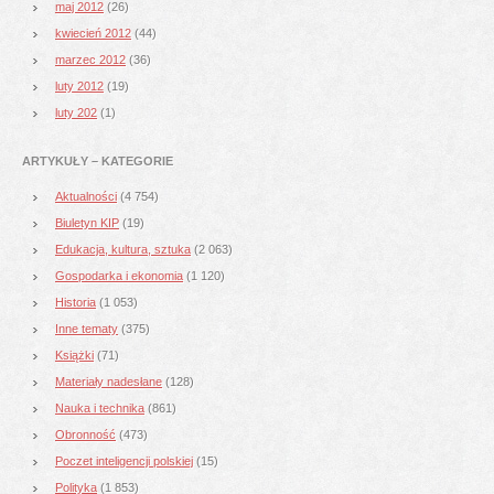
maj 2012
(26)
kwiecień 2012
(44)
marzec 2012
(36)
luty 2012
(19)
luty 202
(1)
ARTYKUŁY – KATEGORIE
Aktualności
(4 754)
Biuletyn KIP
(19)
Edukacja, kultura, sztuka
(2 063)
Gospodarka i ekonomia
(1 120)
Historia
(1 053)
Inne tematy
(375)
Książki
(71)
Materiały nadesłane
(128)
Nauka i technika
(861)
Obronność
(473)
Poczet inteligencji polskiej
(15)
Polityka
(1 853)