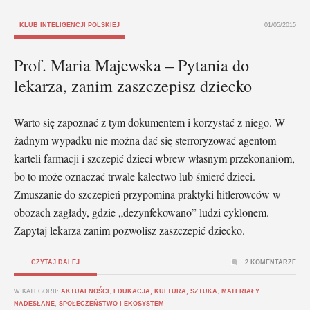
KLUB INTELIGENCJI POLSKIEJ
01/05/2015
Prof. Maria Majewska – Pytania do
lekarza, zanim zaszczepisz dziecko
Warto się zapoznać z tym dokumentem i korzystać z niego. W
żadnym wypadku nie można dać się sterroryzować agentom
karteli farmacji i szczepić dzieci wbrew własnym przekonaniom,
bo to może oznaczać trwale kalectwo lub śmierć dzieci.
Zmuszanie do szczepień przypomina praktyki hitlerowców w
obozach zagłady, gdzie „dezynfekowano” ludzi cyklonem.
Zapytaj lekarza zanim pozwolisz zaszczepić dziecko.
CZYTAJ DALEJ
2 KOMENTARZE
W KATEGORII:
AKTUALNOŚCI
,
EDUKACJA, KULTURA, SZTUKA
,
MATERIAŁY
NADESŁANE
,
SPOŁECZEŃSTWO I EKOSYSTEM