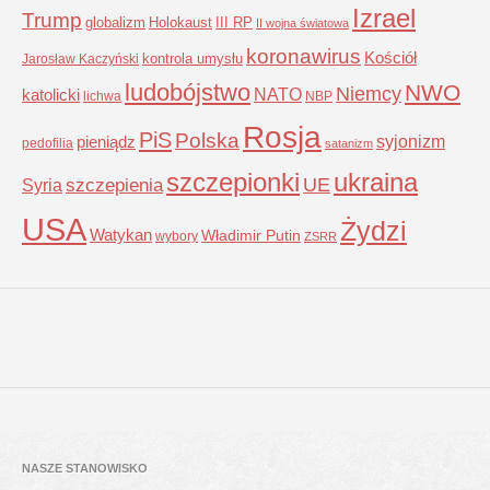
Izrael
Trump
globalizm
Holokaust
III RP
II wojna światowa
koronawirus
Kościół
kontrola umysłu
Jarosław Kaczyński
ludobójstwo
NWO
Niemcy
NATO
katolicki
lichwa
NBP
Rosja
PiS
Polska
syjonizm
pieniądz
pedofilia
satanizm
szczepionki
ukraina
UE
Syria
szczepienia
USA
Żydzi
Watykan
Władimir Putin
wybory
ZSRR
NASZE STANOWISKO