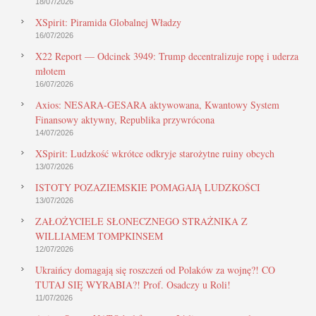
18/07/2026
XSpirit: Piramida Globalnej Władzy
16/07/2026
X22 Report — Odcinek 3949: Trump decentralizuje ropę i uderza
młotem
16/07/2026
Axios: NESARA-GESARA aktywowana, Kwantowy System
Finansowy aktywny, Republika przywrócona
14/07/2026
XSpirit: Ludzkość wkrótce odkryje starożytne ruiny obcych
13/07/2026
ISTOTY POZAZIEMSKIE POMAGAJĄ LUDZKOŚCI
13/07/2026
ZAŁOŻYCIELE SŁONECZNEGO STRAŻNIKA Z
WILLIAMEM TOMPKINSEM
12/07/2026
Ukraińcy domagają się roszczeń od Polaków za wojnę?! CO
TUTAJ SIĘ WYRABIA?! Prof. Osadczy u Roli!
11/07/2026