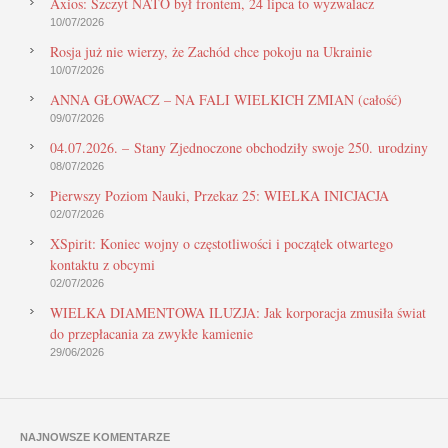
Axios: Szczyt NATO był frontem, 24 lipca to wyzwalacz
10/07/2026
Rosja już nie wierzy, że Zachód chce pokoju na Ukrainie
10/07/2026
ANNA GŁOWACZ – NA FALI WIELKICH ZMIAN (całość)
09/07/2026
04.07.2026. – Stany Zjednoczone obchodziły swoje 250. urodziny
08/07/2026
Pierwszy Poziom Nauki, Przekaz 25: WIELKA INICJACJA
02/07/2026
XSpirit: Koniec wojny o częstotliwości i początek otwartego
kontaktu z obcymi
02/07/2026
WIELKA DIAMENTOWA ILUZJA: Jak korporacja zmusiła świat
do przepłacania za zwykłe kamienie
29/06/2026
NAJNOWSZE KOMENTARZE