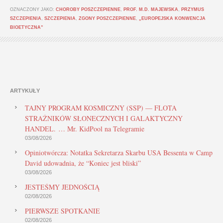
OZNACZONY JAKO:
CHOROBY POSZCZEPIENNE
,
PROF. M.D. MAJEWSKA
,
PRZYMUS
SZCZEPIENIA
,
SZCZEPIENIA
,
ZGONY POSZCZEPIENNE
,
„EUROPEJSKA KONWENCJA
BIOETYCZNA”
ARTYKUŁY
TAJNY PROGRAM KOSMICZNY (SSP) — FLOTA
STRAŻNIKÓW SŁONECZNYCH I GALAKTYCZNY
HANDEL. … Mr. KidPool na Telegramie
03/08/2026
Opiniotwórcza: Notatka Sekretarza Skarbu USA Bessenta w Camp
David udowadnia, że “Koniec jest bliski”
03/08/2026
JESTEŚMY JEDNOŚCIĄ
02/08/2026
PIERWSZE SPOTKANIE
02/08/2026