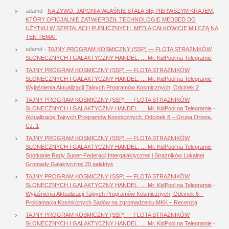
adamd
-
NA ŻYWO: JAPONIA WŁAŚNIE STAŁA SIĘ PIERWSZYM KRAJEM,
KTÓRY OFICJALNIE ZATWIERDZIŁ TECHNOLOGIĘ MEDBED DO
UŻYTKU W SZPITALACH PUBLICZNYCH. MEDIA CAŁKOWICIE MILCZĄ NA
TEN TEMAT
adamd
-
TAJNY PROGRAM KOSMICZNY (SSP) — FLOTA STRAŻNIKÓW
SŁONECZNYCH I GALAKTYCZNY HANDEL. … Mr. KidPool na Telegramie
TAJNY PROGRAM KOSMICZNY (SSP) — FLOTA STRAŻNIKÓW
SŁONECZNYCH I GALAKTYCZNY HANDEL. … Mr. KidPool na Telegramie
-
Wyjaśnienia Aktualizacji Tajnych Programów Kosmicznych, Odcinek 2
TAJNY PROGRAM KOSMICZNY (SSP) — FLOTA STRAŻNIKÓW
SŁONECZNYCH I GALAKTYCZNY HANDEL. … Mr. KidPool na Telegramie
-
Aktualizacje Tajnych Programów Kosmicznych, Odcinek 8 – Grupa Oriona,
Cz. 1
TAJNY PROGRAM KOSMICZNY (SSP) — FLOTA STRAŻNIKÓW
SŁONECZNYCH I GALAKTYCZNY HANDEL. … Mr. KidPool na Telegramie
-
Spotkanie Rady Super-Federacji Intergalaktycznej i Strażników Lokalnej
Gromady Galaktycznej 20 galaktyk
TAJNY PROGRAM KOSMICZNY (SSP) — FLOTA STRAŻNIKÓW
SŁONECZNYCH I GALAKTYCZNY HANDEL. … Mr. KidPool na Telegramie
-
Wyjaśnienia Aktualizacji Tajnych Programów Kosmicznych, Odcinek 6 –
Proklamacja Kosmicznych Sądów na zgromadzeniu MKK – Recenzja
TAJNY PROGRAM KOSMICZNY (SSP) — FLOTA STRAŻNIKÓW
SŁONECZNYCH I GALAKTYCZNY HANDEL. … Mr. KidPool na Telegramie
-