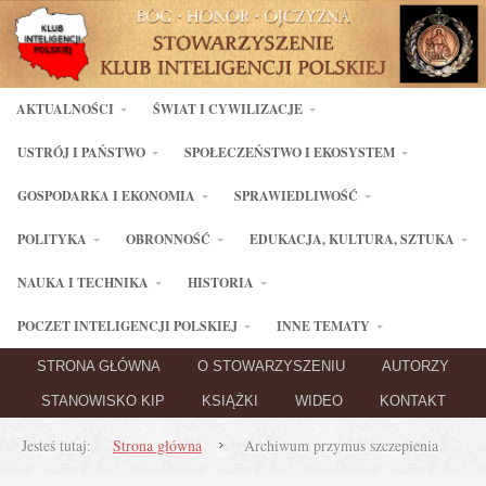
AKTUALNOŚCI
ŚWIAT I CYWILIZACJE
USTRÓJ I PAŃSTWO
SPOŁECZEŃSTWO I EKOSYSTEM
GOSPODARKA I EKONOMIA
SPRAWIEDLIWOŚĆ
POLITYKA
OBRONNOŚĆ
EDUKACJA, KULTURA, SZTUKA
NAUKA I TECHNIKA
HISTORIA
POCZET INTELIGENCJI POLSKIEJ
INNE TEMATY
STRONA GŁÓWNA
O STOWARZYSZENIU
AUTORZY
STANOWISKO KIP
KSIĄŻKI
WIDEO
KONTAKT
Jesteś tutaj:
Strona główna
Archiwum przymus szczepienia