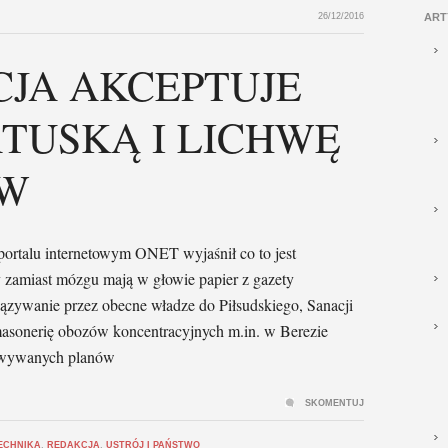
26/12/2016
ART
JA AKCEPTUJE
TUSKĄ I LICHWĘ
ÓW
 portalu internetowym ONET wyjaśnił co to jest
zamiast mózgu mają w głowie papier z gazety
ązywanie przez obecne władze do Piłsudskiego, Sanacji
sonerię obozów koncentracyjnych m.in. w Berezie
towywanych planów
SKOMENTUJ
ECHNIKA
,
REDAKCJA
,
USTRÓJ I PAŃSTWO