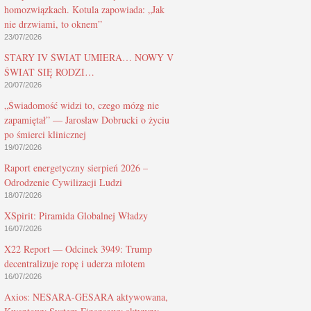
homozwiązkach. Kotula zapowiada: „Jak
nie drzwiami, to oknem”
23/07/2026
STARY IV ŚWIAT UMIERA… NOWY V
ŚWIAT SIĘ RODZI…
20/07/2026
„Świadomość widzi to, czego mózg nie
zapamiętał” — Jarosław Dobrucki o życiu
po śmierci klinicznej
19/07/2026
Raport energetyczny sierpień 2026 –
Odrodzenie Cywilizacji Ludzi
18/07/2026
XSpirit: Piramida Globalnej Władzy
16/07/2026
X22 Report — Odcinek 3949: Trump
decentralizuje ropę i uderza młotem
16/07/2026
Axios: NESARA-GESARA aktywowana,