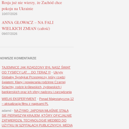
Rosja już nie wierzy, że Zachód chce
pokoju na Ukrainie
10/07/2026
ANNA GŁOWACZ – NA FALI
WIELKICH ZMIAN (całość)
09/07/2026
NOWSZE KOMENTARZE
TAJEMNICE JAK RZĄDZONY BYŁ NASZ ŚWIAT
OD TYSIĘCY LAT… DO TERAZ !!!
-
Ukryty
Globalny Syndykat Przestępczy, który rządzi
światem: Klany i powiązania rodzinne Czarnej
Szlachty, rodzin królewskich, żydowskich i
bankierskich oraz ich sfery nadzoru i zarządzania
WIELKI EKSPERYMENT
-
Ponad Majestatyczną 12
– aktualizacja filmu z napisami PL
adamd
-
NA ŻYWO: JAPONIA WŁAŚNIE STAŁA
SIĘ PIERWSZYM KRAJEM, KTÓRY OFICJALNIE
ZATWIERDZIŁ TECHNOLOGIĘ MEDBED DO
UŻYTKU W SZPITALACH PUBLICZNYCH. MEDIA