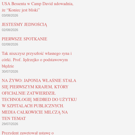
USA Bessenta w Camp David udowadnia,
że “Koniec jest bliski”
03/08/2026
JESTEŚMY JEDNOŚCIĄ
02/08/2026
PIERWSZE SPOTKANIE
02/08/2026
Tak niszczysz przyszłość własnego syna i
córki. Prof. Jędrzejko o podstawowym
błędzie
30/07/2026
NA ŻYWO: JAPONIA WŁAŚNIE STAŁA
SIĘ PIERWSZYM KRAJEM, KTÓRY
OFICJALNIE ZATWIERDZIŁ
TECHNOLOGIĘ MEDBED DO UŻYTKU
W SZPITALACH PUBLICZNYCH.
MEDIA CAŁKOWICIE MILCZĄ NA
TEN TEMAT
29/07/2026
Prezydent zawetował ustawę o