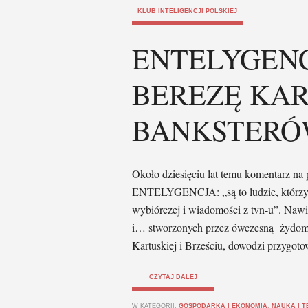
KLUB INTELIGENCJI POLSKIEJ
ENTELYGENC
BEREZĘ KAR
BANKSTER
Około dziesięciu lat temu komentarz na
ENTELYGENCJA: „są to ludzie, którzy 
wybiórczej i wiadomości z tvn-u”. Nawi
i… stworzonych przez ówczesną żydoma
Kartuskiej i Brześciu, dowodzi przygo
CZYTAJ DALEJ
W KATEGORII:
GOSPODARKA I EKONOMIA
,
NAUKA I T