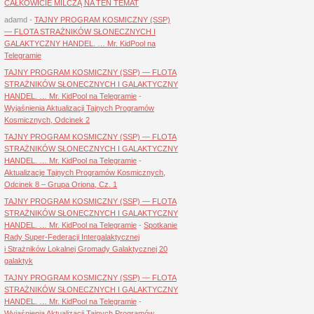
CAŁKOWICIE MILCZĄ NA TEN TEMAT
adamd
-
TAJNY PROGRAM KOSMICZNY (SSP)
— FLOTA STRAŻNIKÓW SŁONECZNYCH I
GALAKTYCZNY HANDEL. … Mr. KidPool na
Telegramie
TAJNY PROGRAM KOSMICZNY (SSP) — FLOTA
STRAŻNIKÓW SŁONECZNYCH I GALAKTYCZNY
HANDEL. … Mr. KidPool na Telegramie
-
Wyjaśnienia Aktualizacji Tajnych Programów
Kosmicznych, Odcinek 2
TAJNY PROGRAM KOSMICZNY (SSP) — FLOTA
STRAŻNIKÓW SŁONECZNYCH I GALAKTYCZNY
HANDEL. … Mr. KidPool na Telegramie
-
Aktualizacje Tajnych Programów Kosmicznych,
Odcinek 8 – Grupa Oriona, Cz. 1
TAJNY PROGRAM KOSMICZNY (SSP) — FLOTA
STRAŻNIKÓW SŁONECZNYCH I GALAKTYCZNY
HANDEL. … Mr. KidPool na Telegramie
-
Spotkanie
Rady Super-Federacji Intergalaktycznej
i Strażników Lokalnej Gromady Galaktycznej 20
galaktyk
TAJNY PROGRAM KOSMICZNY (SSP) — FLOTA
STRAŻNIKÓW SŁONECZNYCH I GALAKTYCZNY
HANDEL. … Mr. KidPool na Telegramie
-
Wyjaśnienia Aktualizacji Tajnych Programów