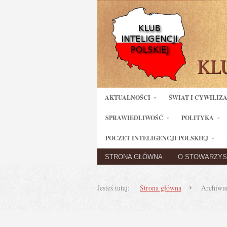
AKTUALNOŚCI
ŚWIAT I CYWILIZ
SPRAWIEDLIWOŚĆ
POLITYKA
POCZET INTELIGENCJI POLSKIEJ
STRONA GŁÓWNA
O STOWARZYS
Jesteś tutaj:
Strona główna
Archiwum