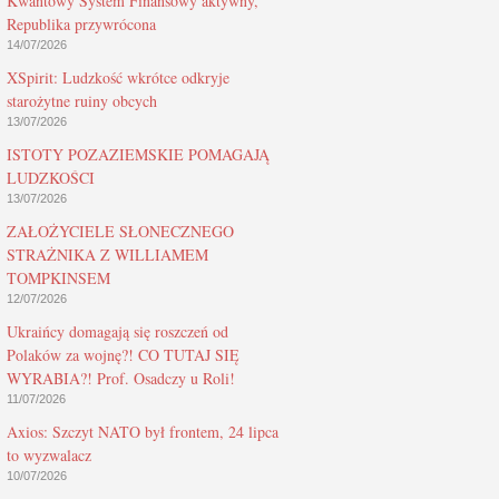
Kwantowy System Finansowy aktywny,
Republika przywrócona
14/07/2026
XSpirit: Ludzkość wkrótce odkryje
starożytne ruiny obcych
13/07/2026
ISTOTY POZAZIEMSKIE POMAGAJĄ
LUDZKOŚCI
13/07/2026
ZAŁOŻYCIELE SŁONECZNEGO
STRAŻNIKA Z WILLIAMEM
TOMPKINSEM
12/07/2026
Ukraińcy domagają się roszczeń od
Polaków za wojnę?! CO TUTAJ SIĘ
WYRABIA?! Prof. Osadczy u Roli!
11/07/2026
Axios: Szczyt NATO był frontem, 24 lipca
to wyzwalacz
10/07/2026