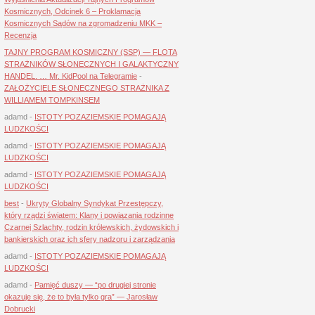
Kosmicznych, Odcinek 6 – Proklamacja
Kosmicznych Sądów na zgromadzeniu MKK –
Recenzja
TAJNY PROGRAM KOSMICZNY (SSP) — FLOTA
STRAŻNIKÓW SŁONECZNYCH I GALAKTYCZNY
HANDEL. … Mr. KidPool na Telegramie
-
ZAŁOŻYCIELE SŁONECZNEGO STRAŻNIKA Z
WILLIAMEM TOMPKINSEM
adamd
-
ISTOTY POZAZIEMSKIE POMAGAJĄ
LUDZKOŚCI
adamd
-
ISTOTY POZAZIEMSKIE POMAGAJĄ
LUDZKOŚCI
adamd
-
ISTOTY POZAZIEMSKIE POMAGAJĄ
LUDZKOŚCI
best
-
Ukryty Globalny Syndykat Przestępczy,
który rządzi światem: Klany i powiązania rodzinne
Czarnej Szlachty, rodzin królewskich, żydowskich i
bankierskich oraz ich sfery nadzoru i zarządzania
adamd
-
ISTOTY POZAZIEMSKIE POMAGAJĄ
LUDZKOŚCI
adamd
-
Pamięć duszy — “po drugiej stronie
okazuje się, że to była tylko gra” — Jarosław
Dobrucki