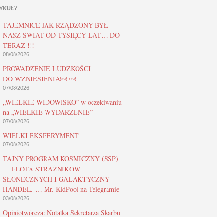
YKUŁY
TAJEMNICE JAK RZĄDZONY BYŁ
NASZ ŚWIAT OD TYSIĘCY LAT… DO
TERAZ !!!
08/08/2026
PROWADZENIE LUDZKOŚCI
DO WZNIESIENIA￼ ￼
07/08/2026
„WIELKIE WIDOWISKO” w oczekiwaniu
na „WIELKIE WYDARZENIE”
07/08/2026
WIELKI EKSPERYMENT
07/08/2026
TAJNY PROGRAM KOSMICZNY (SSP)
— FLOTA STRAŻNIKÓW
SŁONECZNYCH I GALAKTYCZNY
HANDEL. … Mr. KidPool na Telegramie
03/08/2026
Opiniotwórcza: Notatka Sekretarza Skarbu