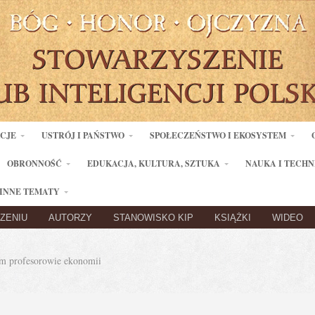
ACJE
USTRÓJ I PAŃSTWO
SPOŁECZEŃSTWO I EKOSYSTEM
OBRONNOŚĆ
EDUKACJA, KULTURA, SZTUKA
NAUKA I TECHN
INNE TEMATY
ZENIU
AUTORZY
STANOWISKO KIP
KSIĄŻKI
WIDEO
 profesorowie ekonomii