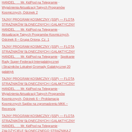
HANDEL. … Mr. KidPool na Telegramie
-
Wyjaśnienia Aktualizacji Tajnych Programów
Kosmicznych, Odcinek 2
TAJNY PROGRAM KOSMICZNY (SSP) — FLOTA
STRAŻNIKÓW SŁONECZNYCH I GALAKTYCZNY
HANDEL. … Mr. KidPool na Telegramie
-
Aktualizacje Tajnych Programów Kosmicznych,
Odcinek 8 – Grupa Oriona, Cz. 1
TAJNY PROGRAM KOSMICZNY (SSP) — FLOTA
STRAŻNIKÓW SŁONECZNYCH I GALAKTYCZNY
HANDEL. … Mr. KidPool na Telegramie
-
Spotkanie
Rady Super-Federacji Intergalaktycznej
i Strażników Lokalnej Gromady Galaktycznej 20
galaktyk
TAJNY PROGRAM KOSMICZNY (SSP) — FLOTA
STRAŻNIKÓW SŁONECZNYCH I GALAKTYCZNY
HANDEL. … Mr. KidPool na Telegramie
-
Wyjaśnienia Aktualizacji Tajnych Programów
Kosmicznych, Odcinek 6 – Proklamacja
Kosmicznych Sądów na zgromadzeniu MKK –
Recenzja
TAJNY PROGRAM KOSMICZNY (SSP) — FLOTA
STRAŻNIKÓW SŁONECZNYCH I GALAKTYCZNY
HANDEL. … Mr. KidPool na Telegramie
-
ZAŁOŻYCIELE SŁONECZNEGO STRAŻNIKA Z