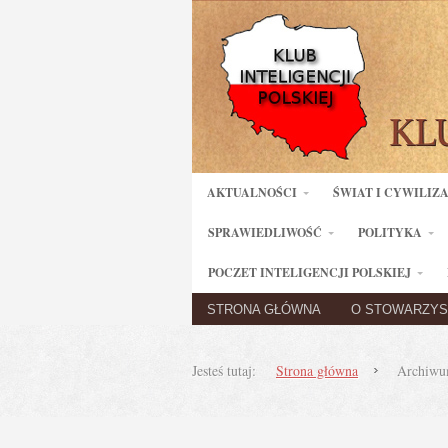
AKTUALNOŚCI
ŚWIAT I CYWILIZ
SPRAWIEDLIWOŚĆ
POLITYKA
POCZET INTELIGENCJI POLSKIEJ
STRONA GŁÓWNA
O STOWARZYS
Jesteś tutaj:
Strona główna
Archiwum