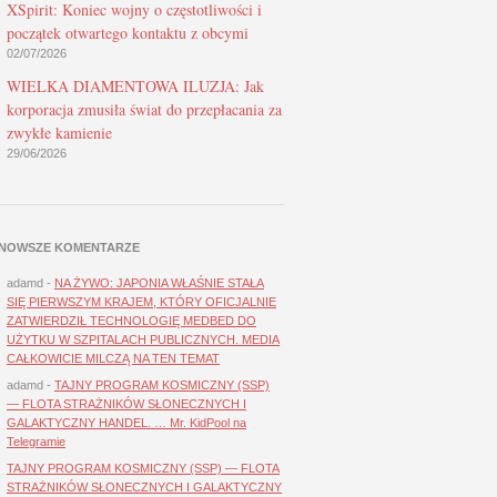
XSpirit: Koniec wojny o częstotliwości i
początek otwartego kontaktu z obcymi
02/07/2026
WIELKA DIAMENTOWA ILUZJA: Jak
korporacja zmusiła świat do przepłacania za
zwykłe kamienie
29/06/2026
NOWSZE KOMENTARZE
adamd
-
NA ŻYWO: JAPONIA WŁAŚNIE STAŁA
SIĘ PIERWSZYM KRAJEM, KTÓRY OFICJALNIE
ZATWIERDZIŁ TECHNOLOGIĘ MEDBED DO
UŻYTKU W SZPITALACH PUBLICZNYCH. MEDIA
CAŁKOWICIE MILCZĄ NA TEN TEMAT
adamd
-
TAJNY PROGRAM KOSMICZNY (SSP)
— FLOTA STRAŻNIKÓW SŁONECZNYCH I
GALAKTYCZNY HANDEL. … Mr. KidPool na
Telegramie
TAJNY PROGRAM KOSMICZNY (SSP) — FLOTA
STRAŻNIKÓW SŁONECZNYCH I GALAKTYCZNY