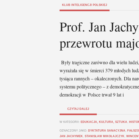
KLUB INTELIGENCJI POLSKIEJ
Prof. Jan Jach
przewrotu maj
Były tragiczne zarówno dla wielu ludzi,
wyrażała się w śmierci 379 młodych ludzi
tysiąca rannych – okaleczonych. Dla na
systemu politycznego – z demokratyczneg
demokracji w Polsce trwał 9 lat i
CZYTAJ DALEJ
W KATEGORII:
EDUKACJA, KULTURA, SZTUKA
,
HISTO
OZNACZONY JAKO:
DYKTATURA SANACYJNA
,
FAŁSZO
JAN JACHYMEK
,
STANISŁAW MIKOŁAJCZYK
,
WINCEN