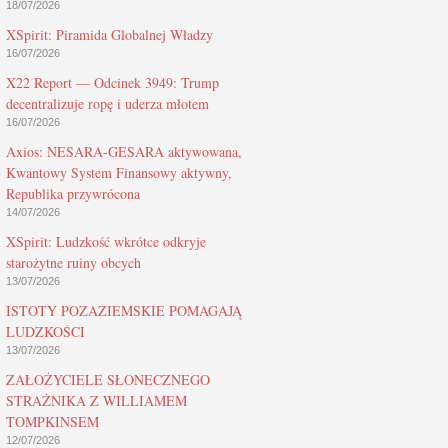
18/07/2026
XSpirit: Piramida Globalnej Władzy
16/07/2026
X22 Report — Odcinek 3949: Trump
decentralizuje ropę i uderza młotem
16/07/2026
Axios: NESARA-GESARA aktywowana,
Kwantowy System Finansowy aktywny,
Republika przywrócona
14/07/2026
XSpirit: Ludzkość wkrótce odkryje
starożytne ruiny obcych
13/07/2026
ISTOTY POZAZIEMSKIE POMAGAJĄ
LUDZKOŚCI
13/07/2026
ZAŁOŻYCIELE SŁONECZNEGO
STRAŻNIKA Z WILLIAMEM
TOMPKINSEM
12/07/2026