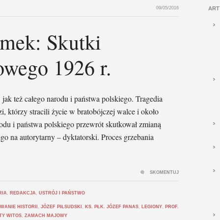
09/05/2016
ART
ymek: Skutki
owego 1926 r.
 jak też całego narodu i państwa polskiego. Tragedia
, którzy stracili życie w bratobójczej walce i około
rodu i państwa polskiego przewrót skutkował zmianą
o na autorytarny – dyktatorski. Proces grzebania
SKOMENTUJ
RIA
,
REDAKCJA
,
USTRÓJ I PAŃSTWO
WANIE HISTORII
,
JÓZEF PIŁSUDSKI
,
KS. PŁK. JÓZEF PANAS
,
LEGIONY
,
PROF.
TY WITOS
,
ZAMACH MAJOWY