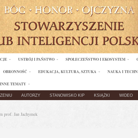
ACJE
USTRÓJ I PAŃSTWO
SPOŁECZEŃSTWO I EKOSYSTEM
OBRONNOŚĆ
EDUKACJA, KULTURA, SZTUKA
NAUKA I TECHN
INNE TEMATY
ZENIU
AUTORZY
STANOWISKO KIP
KSIĄŻKI
WIDEO
 prof. Jan Jachymek