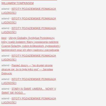
WILLIAMEM TOMPKINSEM
adamd
-
ISTOTY POZAZIEMSKIE POMAGAJĄ
LUDZKOŚCI
adamd
-
ISTOTY POZAZIEMSKIE POMAGAJĄ
LUDZKOŚCI
adamd
-
ISTOTY POZAZIEMSKIE POMAGAJĄ
LUDZKOŚCI
best
-
Ukryty Globalny Syndykat Przestępczy,
który rządzi światem: Klany i powiązania rodzinne
Czarnej Szlachty, rodzin królewskich, żydowskich i
bankierskich oraz ich sfery nadzoru i zarządzania
adamd
-
ISTOTY POZAZIEMSKIE POMAGAJĄ
LUDZKOŚCI
adamd
-
Pamięć duszy — “po drugiej stronie
okazuje się, że to była tylko gra” — Jarosław
Dobrucki
adamd
-
ISTOTY POZAZIEMSKIE POMAGAJĄ
LUDZKOŚCI
adamd
-
STARY IV ŚWIAT UMIERA… NOWY V
ŚWIAT SIĘ RODZI…
adamd
-
ISTOTY POZAZIEMSKIE POMAGAJĄ
LUDZKOŚCI