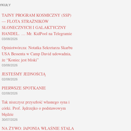
YKUŁY
TAJNY PROGRAM KOSMICZNY (SSP)
— FLOTA STRAŻNIKÓW
SŁONECZNYCH I GALAKTYCZNY
HANDEL. … Mr. KidPool na Telegramie
03/08/2026
Opiniotwórcza: Notatka Sekretarza Skarbu
USA Bessenta w Camp David udowadnia,
że “Koniec jest bliski”
03/08/2026
JESTEŚMY JEDNOŚCIĄ
02/08/2026
PIERWSZE SPOTKANIE
02/08/2026
Tak niszczysz przyszłość własnego syna i
córki. Prof. Jędrzejko o podstawowym
błędzie
30/07/2026
NA ŻYWO: JAPONIA WŁAŚNIE STAŁA