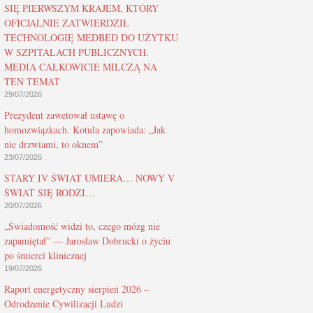
SIĘ PIERWSZYM KRAJEM, KTÓRY
OFICJALNIE ZATWIERDZIŁ
TECHNOLOGIĘ MEDBED DO UŻYTKU
W SZPITALACH PUBLICZNYCH.
MEDIA CAŁKOWICIE MILCZĄ NA
TEN TEMAT
29/07/2026
Prezydent zawetował ustawę o
homozwiązkach. Kotula zapowiada: „Jak
nie drzwiami, to oknem”
23/07/2026
STARY IV ŚWIAT UMIERA… NOWY V
ŚWIAT SIĘ RODZI…
20/07/2026
„Świadomość widzi to, czego mózg nie
zapamiętał” — Jarosław Dobrucki o życiu
po śmierci klinicznej
19/07/2026
Raport energetyczny sierpień 2026 –
Odrodzenie Cywilizacji Ludzi