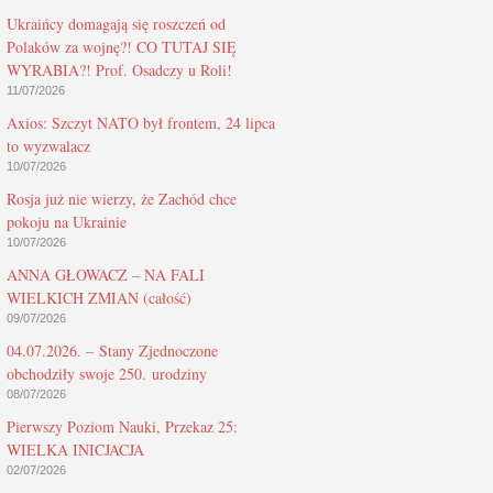
Ukraińcy domagają się roszczeń od
Polaków za wojnę?! CO TUTAJ SIĘ
WYRABIA?! Prof. Osadczy u Roli!
11/07/2026
Axios: Szczyt NATO był frontem, 24 lipca
to wyzwalacz
10/07/2026
Rosja już nie wierzy, że Zachód chce
pokoju na Ukrainie
10/07/2026
ANNA GŁOWACZ – NA FALI
WIELKICH ZMIAN (całość)
09/07/2026
04.07.2026. – Stany Zjednoczone
obchodziły swoje 250. urodziny
08/07/2026
Pierwszy Poziom Nauki, Przekaz 25:
WIELKA INICJACJA
02/07/2026