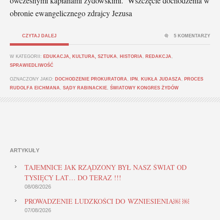
ówczesnymi kapłanami żydowskimi. Wszczęcie dochodzenia w
obronie ewangelicznego zdrajcy Jezusa
CZYTAJ DALEJ
5 KOMENTARZY
W KATEGORII:
EDUKACJA, KULTURA, SZTUKA
,
HISTORIA
,
REDAKCJA
,
SPRAWIEDLIWOŚĆ
OZNACZONY JAKO:
DOCHODZENIE PROKURATORA
,
IPN
,
KUKŁA JUDASZA
,
PROCES
RUDOLFA EICHMANA
,
SĄDY RABINACKIE
,
ŚWIATOWY KONGRES ŻYDÓW
ARTYKUŁY
TAJEMNICE JAK RZĄDZONY BYŁ NASZ ŚWIAT OD
TYSIĘCY LAT… DO TERAZ !!!
08/08/2026
PROWADZENIE LUDZKOŚCI DO WZNIESIENIA￼ ￼
07/08/2026