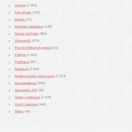
Historia
(1 053)
Inne tematy
(376)
Książki
(71)
Materiały nadesłane
(128)
Nauka i technika
(862)
Obronność
(473)
Poczet inteligencji polskiej
(15)
Polityka
(1 853)
Publikacje
(87)
Redakcja
(3 636)
Społeczeństwo i ekosystem
(1 213)
Sprawiedliwość
(860)
Stanowisko KIP
(28)
Świat i cywilizacje
(2 478)
Ustrój i państwo
(946)
Wideo
(46)