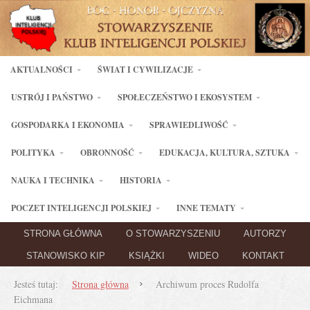
AKTUALNOŚCI
ŚWIAT I CYWILIZACJE
USTRÓJ I PAŃSTWO
SPOŁECZEŃSTWO I EKOSYSTEM
GOSPODARKA I EKONOMIA
SPRAWIEDLIWOŚĆ
POLITYKA
OBRONNOŚĆ
EDUKACJA, KULTURA, SZTUKA
NAUKA I TECHNIKA
HISTORIA
POCZET INTELIGENCJI POLSKIEJ
INNE TEMATY
STRONA GŁÓWNA
O STOWARZYSZENIU
AUTORZY
STANOWISKO KIP
KSIĄŻKI
WIDEO
KONTAKT
Jesteś tutaj:
Strona główna
Archiwum proces Rudolfa
Eichmana