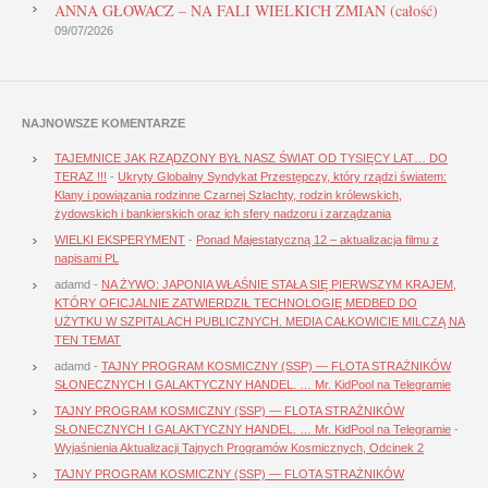
ANNA GŁOWACZ – NA FALI WIELKICH ZMIAN (całość)
09/07/2026
NAJNOWSZE KOMENTARZE
TAJEMNICE JAK RZĄDZONY BYŁ NASZ ŚWIAT OD TYSIĘCY LAT… DO
TERAZ !!!
-
Ukryty Globalny Syndykat Przestępczy, który rządzi światem:
Klany i powiązania rodzinne Czarnej Szlachty, rodzin królewskich,
żydowskich i bankierskich oraz ich sfery nadzoru i zarządzania
WIELKI EKSPERYMENT
-
Ponad Majestatyczną 12 – aktualizacja filmu z
napisami PL
adamd
-
NA ŻYWO: JAPONIA WŁAŚNIE STAŁA SIĘ PIERWSZYM KRAJEM,
KTÓRY OFICJALNIE ZATWIERDZIŁ TECHNOLOGIĘ MEDBED DO
UŻYTKU W SZPITALACH PUBLICZNYCH. MEDIA CAŁKOWICIE MILCZĄ NA
TEN TEMAT
adamd
-
TAJNY PROGRAM KOSMICZNY (SSP) — FLOTA STRAŻNIKÓW
SŁONECZNYCH I GALAKTYCZNY HANDEL. … Mr. KidPool na Telegramie
TAJNY PROGRAM KOSMICZNY (SSP) — FLOTA STRAŻNIKÓW
SŁONECZNYCH I GALAKTYCZNY HANDEL. … Mr. KidPool na Telegramie
-
Wyjaśnienia Aktualizacji Tajnych Programów Kosmicznych, Odcinek 2
TAJNY PROGRAM KOSMICZNY (SSP) — FLOTA STRAŻNIKÓW