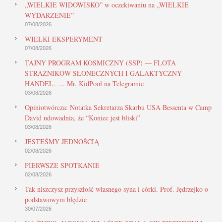
„WIELKIE WIDOWISKO” w oczekiwaniu na „WIELKIE
WYDARZENIE”
07/08/2026
WIELKI EKSPERYMENT
07/08/2026
TAJNY PROGRAM KOSMICZNY (SSP) — FLOTA
STRAŻNIKÓW SŁONECZNYCH I GALAKTYCZNY
HANDEL. … Mr. KidPool na Telegramie
03/08/2026
Opiniotwórcza: Notatka Sekretarza Skarbu USA Bessenta w Camp
David udowadnia, że “Koniec jest bliski”
03/08/2026
JESTEŚMY JEDNOŚCIĄ
02/08/2026
PIERWSZE SPOTKANIE
02/08/2026
Tak niszczysz przyszłość własnego syna i córki. Prof. Jędrzejko o
podstawowym błędzie
30/07/2026