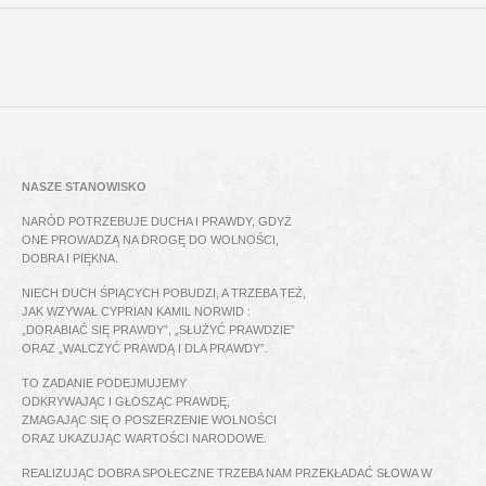
NASZE STANOWISKO
NARÓD POTRZEBUJE DUCHA I PRAWDY, GDYŻ
ONE PROWADZĄ NA DROGĘ DO WOLNOŚCI,
DOBRA I PIĘKNA.
NIECH DUCH ŚPIĄCYCH POBUDZI, A TRZEBA TEŻ,
JAK WZYWAŁ CYPRIAN KAMIL NORWID :
„DORABIAĆ SIĘ PRAWDY”, „SŁUŻYĆ PRAWDZIE”
ORAZ „WALCZYĆ PRAWDĄ I DLA PRAWDY”.
TO ZADANIE PODEJMUJEMY
ODKRYWAJĄC I GŁOSZĄC PRAWDĘ,
ZMAGAJĄC SIĘ O POSZERZENIE WOLNOŚCI
ORAZ UKAZUJĄC WARTOŚCI NARODOWE.
REALIZUJĄC DOBRA SPOŁECZNE TRZEBA NAM PRZEKŁADAĆ SŁOWA W