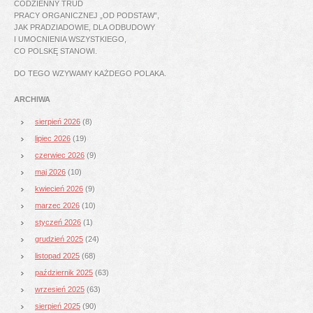
CODZIENNY TRUD
PRACY ORGANICZNEJ „OD PODSTAW”,
JAK PRADZIADOWIE, DLA ODBUDOWY
I UMOCNIENIA WSZYSTKIEGO,
CO POLSKĘ STANOWI.
DO TEGO WZYWAMY KAŻDEGO POLAKA.
ARCHIWA
sierpień 2026
(8)
lipiec 2026
(19)
czerwiec 2026
(9)
maj 2026
(10)
kwiecień 2026
(9)
marzec 2026
(10)
styczeń 2026
(1)
grudzień 2025
(24)
listopad 2025
(68)
październik 2025
(63)
wrzesień 2025
(63)
sierpień 2025
(90)