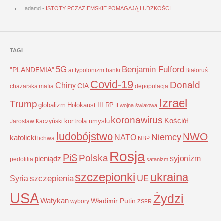
adamd
-
ISTOTY POZAZIEMSKIE POMAGAJĄ LUDZKOŚCI
TAGI
5G
Benjamin Fulford
"PLANDEMIA"
antypolonizm
banki
Białoruś
Covid-19
Donald
Chiny
CIA
chazarska mafia
depopulacja
Izrael
Trump
globalizm
Holokaust
III RP
II wojna światowa
koronawirus
Kościół
kontrola umysłu
Jarosław Kaczyński
ludobójstwo
NWO
Niemcy
NATO
katolicki
lichwa
NBP
Rosja
PiS
Polska
syjonizm
pieniądz
pedofilia
satanizm
szczepionki
ukraina
UE
Syria
szczepienia
USA
Żydzi
Watykan
Władimir Putin
wybory
ZSRR