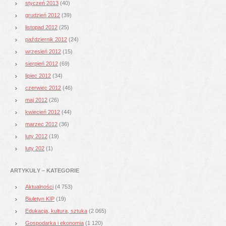
styczeń 2013
(40)
grudzień 2012
(39)
listopad 2012
(25)
październik 2012
(24)
wrzesień 2012
(15)
sierpień 2012
(69)
lipiec 2012
(34)
czerwiec 2012
(46)
maj 2012
(26)
kwiecień 2012
(44)
marzec 2012
(36)
luty 2012
(19)
luty 202
(1)
ARTYKUŁY – KATEGORIE
Aktualności
(4 753)
Biuletyn KIP
(19)
Edukacja, kultura, sztuka
(2 065)
Gospodarka i ekonomia
(1 120)