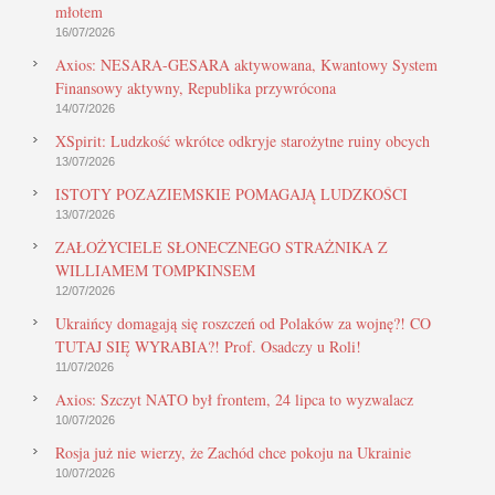
młotem
16/07/2026
Axios: NESARA-GESARA aktywowana, Kwantowy System
Finansowy aktywny, Republika przywrócona
14/07/2026
XSpirit: Ludzkość wkrótce odkryje starożytne ruiny obcych
13/07/2026
ISTOTY POZAZIEMSKIE POMAGAJĄ LUDZKOŚCI
13/07/2026
ZAŁOŻYCIELE SŁONECZNEGO STRAŻNIKA Z
WILLIAMEM TOMPKINSEM
12/07/2026
Ukraińcy domagają się roszczeń od Polaków za wojnę?! CO
TUTAJ SIĘ WYRABIA?! Prof. Osadczy u Roli!
11/07/2026
Axios: Szczyt NATO był frontem, 24 lipca to wyzwalacz
10/07/2026
Rosja już nie wierzy, że Zachód chce pokoju na Ukrainie
10/07/2026