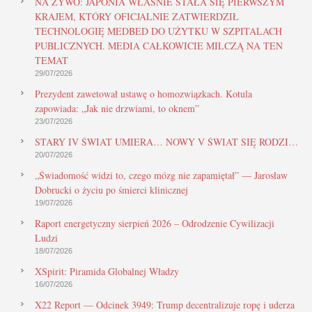
NA ŻYWO: JAPONIA WŁAŚNIE STAŁA SIĘ PIERWSZYM
KRAJEM, KTÓRY OFICJALNIE ZATWIERDZIŁ
TECHNOLOGIĘ MEDBED DO UŻYTKU W SZPITALACH
PUBLICZNYCH. MEDIA CAŁKOWICIE MILCZĄ NA TEN
TEMAT
29/07/2026
Prezydent zawetował ustawę o homozwiązkach. Kotula
zapowiada: „Jak nie drzwiami, to oknem”
23/07/2026
STARY IV ŚWIAT UMIERA… NOWY V ŚWIAT SIĘ RODZI…
20/07/2026
„Świadomość widzi to, czego mózg nie zapamiętał” — Jarosław
Dobrucki o życiu po śmierci klinicznej
19/07/2026
Raport energetyczny sierpień 2026 – Odrodzenie Cywilizacji
Ludzi
18/07/2026
XSpirit: Piramida Globalnej Władzy
16/07/2026
X22 Report — Odcinek 3949: Trump decentralizuje ropę i uderza