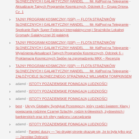
SŁONECZNYCH I GALAKTYCZNY HANDEL. … Mr. KidPool na Telegramie
-
Aktualizacje Tajnych Programów Kosmicznych, Odcinek 8 – Grupa Oriona,
Cz. 1
TAJNY PROGRAM KOSMICZNY (SSP) — FLOTA STRAŻNIKÓW
SŁONECZNYCH I GALAKTYCZNY HANDEL. … Mr. KidPool na Telegramie
-
Spotkanie Rady Super-Federacji Intergalaktycznej i Strażników Lokalnej
Gromady Galaktycznej 20 galaktyk
TAJNY PROGRAM KOSMICZNY (SSP) — FLOTA STRAŻNIKÓW
SŁONECZNYCH I GALAKTYCZNY HANDEL. … Mr. KidPool na Telegramie
-
Wyjaśnienia Aktualizacji Tajnych Programów Kosmicznych, Odcinek 6 –
Proklamacja Kosmicznych Sądów na zgromadzeniu MKK – Recenzja
TAJNY PROGRAM KOSMICZNY (SSP) — FLOTA STRAŻNIKÓW
SŁONECZNYCH I GALAKTYCZNY HANDEL. … Mr. KidPool na Telegramie
-
ZAŁOŻYCIELE SŁONECZNEGO STRAŻNIKA Z WILLIAMEM TOMPKINSEM
adamd
-
ISTOTY POZAZIEMSKIE POMAGAJĄ LUDZKOŚCI
adamd
-
ISTOTY POZAZIEMSKIE POMAGAJĄ LUDZKOŚCI
adamd
-
ISTOTY POZAZIEMSKIE POMAGAJĄ LUDZKOŚCI
best
-
Ukryty Globalny Syndykat Przestępczy, który rządzi światem: Klany i
powiązania rodzinne Czarnej Szlachty, rodzin królewskich, żydowskich i
bankierskich oraz ich sfery nadzoru i zarządzania
adamd
-
ISTOTY POZAZIEMSKIE POMAGAJĄ LUDZKOŚCI
adamd
-
Pamięć duszy — “po drugiej stronie okazuje się, że to była tylko gra”
— Jarosław Dobrucki