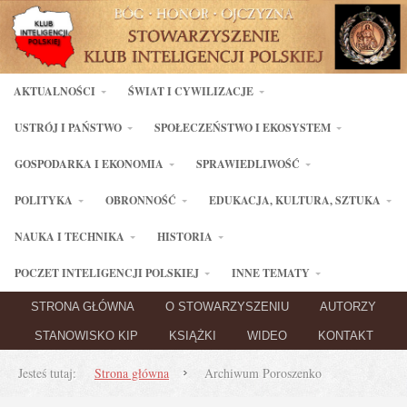
AKTUALNOŚCI
ŚWIAT I CYWILIZACJE
USTRÓJ I PAŃSTWO
SPOŁECZEŃSTWO I EKOSYSTEM
GOSPODARKA I EKONOMIA
SPRAWIEDLIWOŚĆ
POLITYKA
OBRONNOŚĆ
EDUKACJA, KULTURA, SZTUKA
NAUKA I TECHNIKA
HISTORIA
POCZET INTELIGENCJI POLSKIEJ
INNE TEMATY
STRONA GŁÓWNA
O STOWARZYSZENIU
AUTORZY
STANOWISKO KIP
KSIĄŻKI
WIDEO
KONTAKT
Jesteś tutaj:
Strona główna
Archiwum Poroszenko