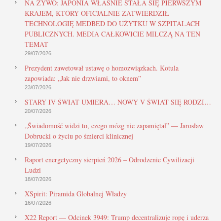
NA ŻYWO: JAPONIA WŁAŚNIE STAŁA SIĘ PIERWSZYM
KRAJEM, KTÓRY OFICJALNIE ZATWIERDZIŁ
TECHNOLOGIĘ MEDBED DO UŻYTKU W SZPITALACH
PUBLICZNYCH. MEDIA CAŁKOWICIE MILCZĄ NA TEN
TEMAT
29/07/2026
Prezydent zawetował ustawę o homozwiązkach. Kotula
zapowiada: „Jak nie drzwiami, to oknem”
23/07/2026
STARY IV ŚWIAT UMIERA… NOWY V ŚWIAT SIĘ RODZI…
20/07/2026
„Świadomość widzi to, czego mózg nie zapamiętał” — Jarosław
Dobrucki o życiu po śmierci klinicznej
19/07/2026
Raport energetyczny sierpień 2026 – Odrodzenie Cywilizacji
Ludzi
18/07/2026
XSpirit: Piramida Globalnej Władzy
16/07/2026
X22 Report — Odcinek 3949: Trump decentralizuje ropę i uderza