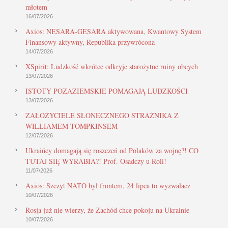
młotem
16/07/2026
Axios: NESARA-GESARA aktywowana, Kwantowy System
Finansowy aktywny, Republika przywrócona
14/07/2026
XSpirit: Ludzkość wkrótce odkryje starożytne ruiny obcych
13/07/2026
ISTOTY POZAZIEMSKIE POMAGAJĄ LUDZKOŚCI
13/07/2026
ZAŁOŻYCIELE SŁONECZNEGO STRAŻNIKA Z
WILLIAMEM TOMPKINSEM
12/07/2026
Ukraińcy domagają się roszczeń od Polaków za wojnę?! CO
TUTAJ SIĘ WYRABIA?! Prof. Osadczy u Roli!
11/07/2026
Axios: Szczyt NATO był frontem, 24 lipca to wyzwalacz
10/07/2026
Rosja już nie wierzy, że Zachód chce pokoju na Ukrainie
10/07/2026