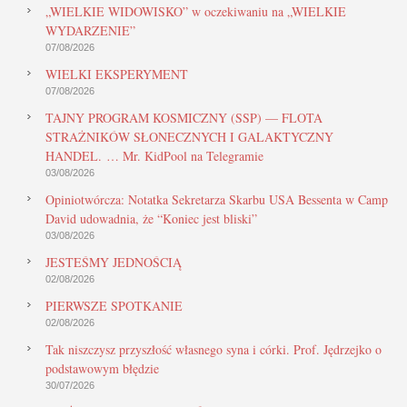
„WIELKIE WIDOWISKO” w oczekiwaniu na „WIELKIE
WYDARZENIE”
07/08/2026
WIELKI EKSPERYMENT
07/08/2026
TAJNY PROGRAM KOSMICZNY (SSP) — FLOTA
STRAŻNIKÓW SŁONECZNYCH I GALAKTYCZNY
HANDEL. … Mr. KidPool na Telegramie
03/08/2026
Opiniotwórcza: Notatka Sekretarza Skarbu USA Bessenta w Camp
David udowadnia, że “Koniec jest bliski”
03/08/2026
JESTEŚMY JEDNOŚCIĄ
02/08/2026
PIERWSZE SPOTKANIE
02/08/2026
Tak niszczysz przyszłość własnego syna i córki. Prof. Jędrzejko o
podstawowym błędzie
30/07/2026