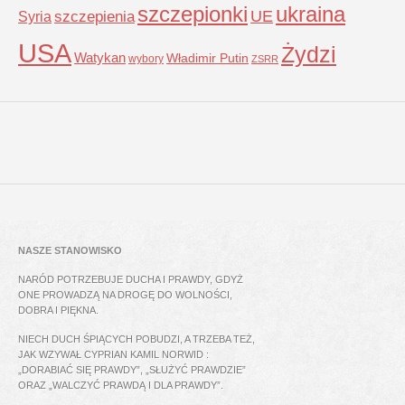
szczepionki
ukraina
UE
Syria
szczepienia
USA
Żydzi
Watykan
Władimir Putin
wybory
ZSRR
NASZE STANOWISKO
NARÓD POTRZEBUJE DUCHA I PRAWDY, GDYŻ
ONE PROWADZĄ NA DROGĘ DO WOLNOŚCI,
DOBRA I PIĘKNA.
NIECH DUCH ŚPIĄCYCH POBUDZI, A TRZEBA TEŻ,
JAK WZYWAŁ CYPRIAN KAMIL NORWID :
„DORABIAĆ SIĘ PRAWDY”, „SŁUŻYĆ PRAWDZIE”
ORAZ „WALCZYĆ PRAWDĄ I DLA PRAWDY”.