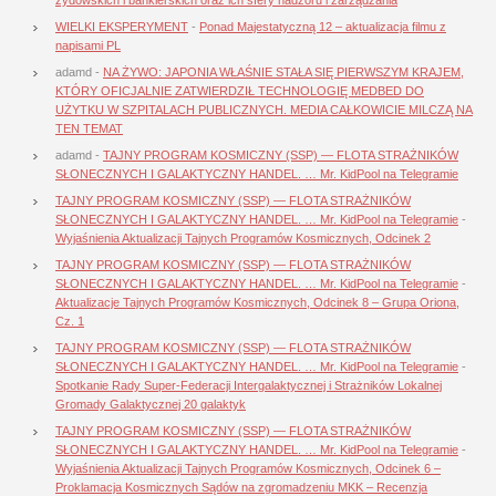
WIELKI EKSPERYMENT
-
Ponad Majestatyczną 12 – aktualizacja filmu z
napisami PL
adamd
-
NA ŻYWO: JAPONIA WŁAŚNIE STAŁA SIĘ PIERWSZYM KRAJEM,
KTÓRY OFICJALNIE ZATWIERDZIŁ TECHNOLOGIĘ MEDBED DO
UŻYTKU W SZPITALACH PUBLICZNYCH. MEDIA CAŁKOWICIE MILCZĄ NA
TEN TEMAT
adamd
-
TAJNY PROGRAM KOSMICZNY (SSP) — FLOTA STRAŻNIKÓW
SŁONECZNYCH I GALAKTYCZNY HANDEL. … Mr. KidPool na Telegramie
TAJNY PROGRAM KOSMICZNY (SSP) — FLOTA STRAŻNIKÓW
SŁONECZNYCH I GALAKTYCZNY HANDEL. … Mr. KidPool na Telegramie
-
Wyjaśnienia Aktualizacji Tajnych Programów Kosmicznych, Odcinek 2
TAJNY PROGRAM KOSMICZNY (SSP) — FLOTA STRAŻNIKÓW
SŁONECZNYCH I GALAKTYCZNY HANDEL. … Mr. KidPool na Telegramie
-
Aktualizacje Tajnych Programów Kosmicznych, Odcinek 8 – Grupa Oriona,
Cz. 1
TAJNY PROGRAM KOSMICZNY (SSP) — FLOTA STRAŻNIKÓW
SŁONECZNYCH I GALAKTYCZNY HANDEL. … Mr. KidPool na Telegramie
-
Spotkanie Rady Super-Federacji Intergalaktycznej i Strażników Lokalnej
Gromady Galaktycznej 20 galaktyk
TAJNY PROGRAM KOSMICZNY (SSP) — FLOTA STRAŻNIKÓW
SŁONECZNYCH I GALAKTYCZNY HANDEL. … Mr. KidPool na Telegramie
-
Wyjaśnienia Aktualizacji Tajnych Programów Kosmicznych, Odcinek 6 –
Proklamacja Kosmicznych Sądów na zgromadzeniu MKK – Recenzja