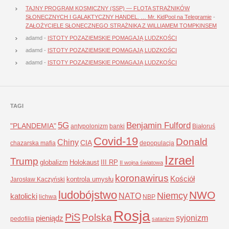
TAJNY PROGRAM KOSMICZNY (SSP) — FLOTA STRAŻNIKÓW
SŁONECZNYCH I GALAKTYCZNY HANDEL. … Mr. KidPool na Telegramie
-
ZAŁOŻYCIELE SŁONECZNEGO STRAŻNIKA Z WILLIAMEM TOMPKINSEM
adamd
-
ISTOTY POZAZIEMSKIE POMAGAJĄ LUDZKOŚCI
adamd
-
ISTOTY POZAZIEMSKIE POMAGAJĄ LUDZKOŚCI
adamd
-
ISTOTY POZAZIEMSKIE POMAGAJĄ LUDZKOŚCI
TAGI
5G
Benjamin Fulford
"PLANDEMIA"
antypolonizm
banki
Białoruś
Covid-19
Donald
Chiny
CIA
chazarska mafia
depopulacja
Izrael
Trump
globalizm
Holokaust
III RP
II wojna światowa
koronawirus
Kościół
kontrola umysłu
Jarosław Kaczyński
ludobójstwo
NWO
Niemcy
NATO
katolicki
lichwa
NBP
Rosja
PiS
Polska
syjonizm
pieniądz
pedofilia
satanizm