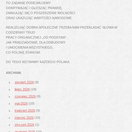
TO ZADANIE PODEJMUJEMY
ODKRYWAJĄC I GŁOSZĄC PRAWDĘ,
ZMAGAJĄC SIĘ O POSZERZENIE WOLNOŚCI
ORAZ UKAZUJĄC WARTOŚCI NARODOWE.
REALIZUJĄC DOBRA SPOŁECZNE TRZEBA NAM PRZEKŁADAĆ SŁOWA W
CODZIENNY TRUD
PRACY ORGANICZNEJ „OD PODSTAW”,
JAK PRADZIADOWIE, DLA ODBUDOWY
I UMOCNIENIA WSZYSTKIEGO,
CO POLSKĘ STANOWI.
DO TEGO WZYWAMY KAŻDEGO POLAKA.
ARCHIWA
sierpień 2026
(8)
lipiec 2026
(19)
czerwiec 2026
(9)
maj 2026
(10)
kwiecień 2026
(9)
marzec 2026
(10)
styczeń 2026
(1)
grudzień 2025
(24)