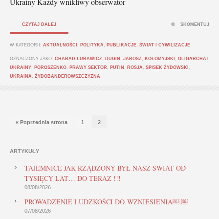
Ukrainy Każdy wnikliwy obserwator
CZYTAJ DALEJ
SKOMENTUJ
W KATEGORII:
AKTUALNOŚCI
,
POLITYKA
,
PUBLIKACJE
,
ŚWIAT I CYWILIZACJE
OZNACZONY JAKO:
CHABAD LUBAWICZ
,
DUGIN
,
JAROSZ
,
KOŁOMYJSKI
,
OLIGARCHAT
UKRAINY
,
POROSZENKO
,
PRAWY SEKTOR
,
PUTIN
,
ROSJA
,
SPISEK ŻYDOWSKI
,
UKRAINA
,
ŻYDOBANDEROWSZCZYZNA
« Poprzednia strona
1
2
ARTYKUŁY
TAJEMNICE JAK RZĄDZONY BYŁ NASZ ŚWIAT OD
TYSIĘCY LAT… DO TERAZ !!!
08/08/2026
PROWADZENIE LUDZKOŚCI DO WZNIESIENIA￼ ￼
07/08/2026