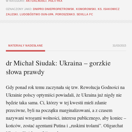
W KATEGORII:
AKTUALNOŚCI
,
POLITYKA
OZNACZONY JAKO:
DNIPRO DNIEPROPIETROWSK
,
KOMOROWSKI
,
KS. ISAKOWICZ
ZALESKI
,
LUDOBÓSTWO OUN-UPA
,
POROSZENKO
,
SEVILLA FC
MATERIAŁY NADESŁANE
31/03/2015
dr Michał Siudak: Ukraina – gorzkie
słowa prawdy
Gdy ponad rok temu zaczynała się tzw. Rewolucja Godności na
Ukrainie polscy optymiści powiadali, że Ukraina już nigdy nie
będzie taka sama. Ci, którzy w tej kwestii mieli zdanie
przeciwne, byli na początku marginalizowani, a z czasem
nazywani wrogami wolności, interesu publicznego, aby koniec –
końców, zostać agentami Putina i „ruskimi trolami”. Oligarchat