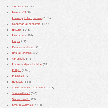
Aktualności
(4 753)
Biuletyn KIP
(19)
Edukacja, kultura, sztuka
(2 065)
Gospodarka i ekonomia
(1 120)
Historia
(1 053)
Inne tematy
(376)
Książki
(71)
Materiały nadesłane
(128)
Nauka i technika
(862)
Obronność
(473)
Poczet inteligencji polskiej
(15)
Polityka
(1 853)
Publikacje
(87)
Redakcja
(3 636)
Społeczeństwo i ekosystem
(1 213)
Sprawiedliwość
(860)
Stanowisko KIP
(28)
Świat i cywilizacje
(2 478)