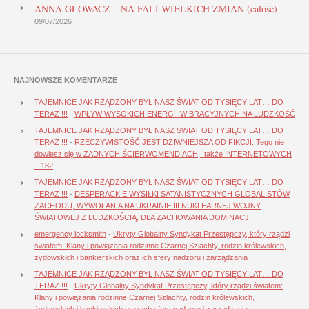
ANNA GŁOWACZ – NA FALI WIELKICH ZMIAN (całość)
09/07/2026
NAJNOWSZE KOMENTARZE
TAJEMNICE JAK RZĄDZONY BYŁ NASZ ŚWIAT OD TYSIĘCY LAT… DO
TERAZ !!!
-
WPŁYW WYSOKICH ENERGII WIBRACYJNYCH NA LUDZKOŚĆ
TAJEMNICE JAK RZĄDZONY BYŁ NASZ ŚWIAT OD TYSIĘCY LAT… DO
TERAZ !!!
-
RZECZYWISTOŚĆ JEST DZIWNIEJSZA OD FIKCJI. Tego nie
dowiesz się w ŻADNYCH ŚCIERWOMENDIACH, także INTERNETOWYCH
– 182
TAJEMNICE JAK RZĄDZONY BYŁ NASZ ŚWIAT OD TYSIĘCY LAT… DO
TERAZ !!!
-
DESPERACKIE WYSIŁKI SATANISTYCZNYCH GLOBALISTÓW
ZACHODU, WYWOŁANIA NA UKRAINIE III NUKLEARNEJ WOJNY
ŚWIATOWEJ Z LUDZKOŚCIĄ, DLA ZACHOWANIA DOMINACJI
emergency locksmith
-
Ukryty Globalny Syndykat Przestępczy, który rządzi
światem: Klany i powiązania rodzinne Czarnej Szlachty, rodzin królewskich,
żydowskich i bankierskich oraz ich sfery nadzoru i zarządzania
TAJEMNICE JAK RZĄDZONY BYŁ NASZ ŚWIAT OD TYSIĘCY LAT… DO
TERAZ !!!
-
Ukryty Globalny Syndykat Przestępczy, który rządzi światem:
Klany i powiązania rodzinne Czarnej Szlachty, rodzin królewskich,
żydowskich i bankierskich oraz ich sfery nadzoru i zarządzania