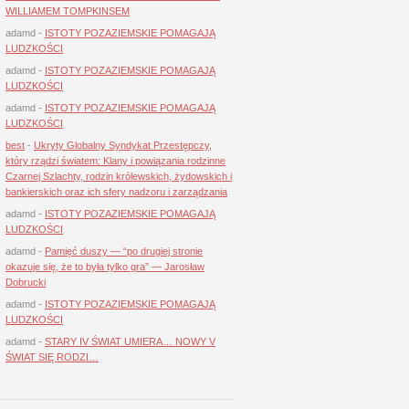
WILLIAMEM TOMPKINSEM
adamd
-
ISTOTY POZAZIEMSKIE POMAGAJĄ
LUDZKOŚCI
adamd
-
ISTOTY POZAZIEMSKIE POMAGAJĄ
LUDZKOŚCI
adamd
-
ISTOTY POZAZIEMSKIE POMAGAJĄ
LUDZKOŚCI
best
-
Ukryty Globalny Syndykat Przestępczy,
który rządzi światem: Klany i powiązania rodzinne
Czarnej Szlachty, rodzin królewskich, żydowskich i
bankierskich oraz ich sfery nadzoru i zarządzania
adamd
-
ISTOTY POZAZIEMSKIE POMAGAJĄ
LUDZKOŚCI
adamd
-
Pamięć duszy — “po drugiej stronie
okazuje się, że to była tylko gra” — Jarosław
Dobrucki
adamd
-
ISTOTY POZAZIEMSKIE POMAGAJĄ
LUDZKOŚCI
adamd
-
STARY IV ŚWIAT UMIERA… NOWY V
ŚWIAT SIĘ RODZI…