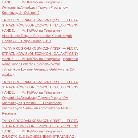
HANDEL. … Mr. KidPool na Telegramie
-
Wyjaśnienia Aktualizacji Tajnych Programów
Kosmicznych, Odcinek 2
TAJNY PROGRAM KOSMICZNY (SSP) — FLOTA
STRAŻNIKÓW SŁONECZNYCH I GALAKTYCZNY
HANDEL. … Mr. KidPool na Telegramie
-
Aktualizacje Tajnych Programów Kosmicznych,
Odcinek 8 – Grupa Oriona, Cz. 1
TAJNY PROGRAM KOSMICZNY (SSP) — FLOTA
STRAŻNIKÓW SŁONECZNYCH I GALAKTYCZNY
HANDEL. … Mr. KidPool na Telegramie
-
Spotkanie
Rady Super-Federacji Intergalaktycznej
i Strażników Lokalnej Gromady Galaktycznej 20
galaktyk
TAJNY PROGRAM KOSMICZNY (SSP) — FLOTA
STRAŻNIKÓW SŁONECZNYCH I GALAKTYCZNY
HANDEL. … Mr. KidPool na Telegramie
-
Wyjaśnienia Aktualizacji Tajnych Programów
Kosmicznych, Odcinek 6 – Proklamacja
Kosmicznych Sądów na zgromadzeniu MKK –
Recenzja
TAJNY PROGRAM KOSMICZNY (SSP) — FLOTA
STRAŻNIKÓW SŁONECZNYCH I GALAKTYCZNY
HANDEL. … Mr. KidPool na Telegramie
-
ZAŁOŻYCIELE SŁONECZNEGO STRAŻNIKA Z