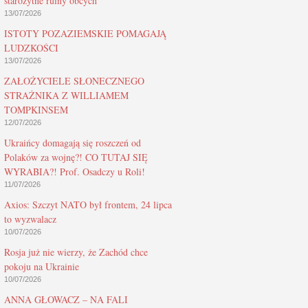
starożytne ruiny obcych
13/07/2026
ISTOTY POZAZIEMSKIE POMAGAJĄ
LUDZKOŚCI
13/07/2026
ZAŁOŻYCIELE SŁONECZNEGO
STRAŻNIKA Z WILLIAMEM
TOMPKINSEM
12/07/2026
Ukraińcy domagają się roszczeń od
Polaków za wojnę?! CO TUTAJ SIĘ
WYRABIA?! Prof. Osadczy u Roli!
11/07/2026
Axios: Szczyt NATO był frontem, 24 lipca
to wyzwalacz
10/07/2026
Rosja już nie wierzy, że Zachód chce
pokoju na Ukrainie
10/07/2026
ANNA GŁOWACZ – NA FALI