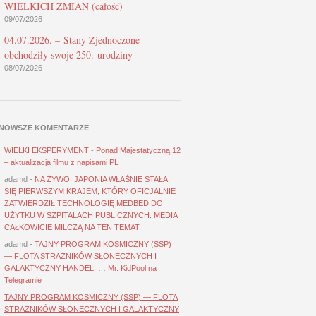
WIELKICH ZMIAN (całość)
09/07/2026
04.07.2026. – Stany Zjednoczone
obchodziły swoje 250. urodziny
08/07/2026
NOWSZE KOMENTARZE
WIELKI EKSPERYMENT
-
Ponad Majestatyczną 12
– aktualizacja filmu z napisami PL
adamd
-
NA ŻYWO: JAPONIA WŁAŚNIE STAŁA
SIĘ PIERWSZYM KRAJEM, KTÓRY OFICJALNIE
ZATWIERDZIŁ TECHNOLOGIĘ MEDBED DO
UŻYTKU W SZPITALACH PUBLICZNYCH. MEDIA
CAŁKOWICIE MILCZĄ NA TEN TEMAT
adamd
-
TAJNY PROGRAM KOSMICZNY (SSP)
— FLOTA STRAŻNIKÓW SŁONECZNYCH I
GALAKTYCZNY HANDEL. … Mr. KidPool na
Telegramie
TAJNY PROGRAM KOSMICZNY (SSP) — FLOTA
STRAŻNIKÓW SŁONECZNYCH I GALAKTYCZNY