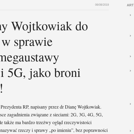
06/08/2019
ART
any Wojtkowiak do
 w sprawie
 megaustawy
i 5G, jako broni
!
o Prezydenta RP, napisany przez dr Dianę Wojtkowiak.
olsce zagadnienia związane z sieciami: 2G, 3G, 4G, 5G,
le także ma bardzo trzeźwy ogląd rzeczywistości
 nazywać rzeczy i sprawy „po imieniu”, bez poprawności