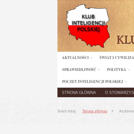
AKTUALNOŚCI
ŚWIAT I CYWILIZ
SPRAWIEDLIWOŚĆ
POLITYKA
POCZET INTELIGENCJI POLSKIEJ
STRONA GŁÓWNA
O STOWARZYS
Jesteś tutaj:
Strona główna
Archiwum