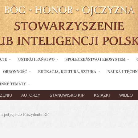
ACJE
USTRÓJ I PAŃSTWO
SPOŁECZEŃSTWO I EKOSYSTEM
OBRONNOŚĆ
EDUKACJA, KULTURA, SZTUKA
NAUKA I TECHN
INNE TEMATY
ZENIU
AUTORZY
STANOWISKO KIP
KSIĄŻKI
WIDEO
 petycja do Prezydenta RP