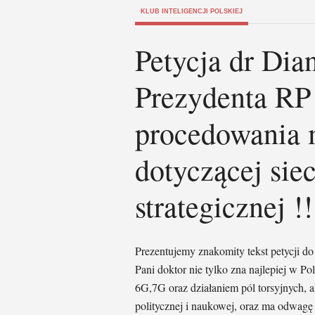
KLUB INTELIGENCJI POLSKIEJ
Petycja dr Di
Prezydenta RP
procedowania
dotyczącej siec
strategicznej !!
Prezentujemy znakomity tekst petycji d
Pani doktor nie tylko zna najlepiej w P
6G,7G oraz działaniem pól torsyjnych, a
politycznej i naukowej, oraz ma odwagę