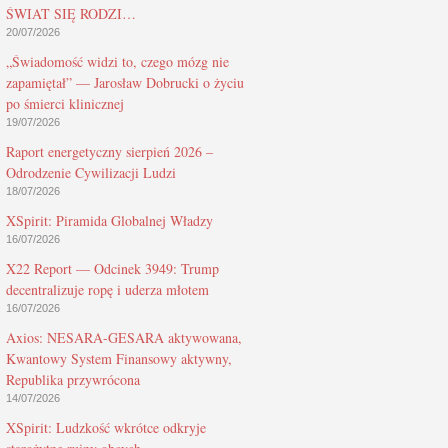
ŚWIAT SIĘ RODZI…
20/07/2026
„Świadomość widzi to, czego mózg nie
zapamiętał” — Jarosław Dobrucki o życiu
po śmierci klinicznej
19/07/2026
Raport energetyczny sierpień 2026 –
Odrodzenie Cywilizacji Ludzi
18/07/2026
XSpirit: Piramida Globalnej Władzy
16/07/2026
X22 Report — Odcinek 3949: Trump
decentralizuje ropę i uderza młotem
16/07/2026
Axios: NESARA-GESARA aktywowana,
Kwantowy System Finansowy aktywny,
Republika przywrócona
14/07/2026
XSpirit: Ludzkość wkrótce odkryje