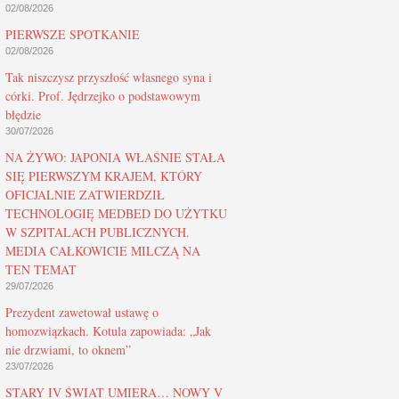
02/08/2026
PIERWSZE SPOTKANIE
02/08/2026
Tak niszczysz przyszłość własnego syna i
córki. Prof. Jędrzejko o podstawowym
błędzie
30/07/2026
NA ŻYWO: JAPONIA WŁAŚNIE STAŁA
SIĘ PIERWSZYM KRAJEM, KTÓRY
OFICJALNIE ZATWIERDZIŁ
TECHNOLOGIĘ MEDBED DO UŻYTKU
W SZPITALACH PUBLICZNYCH.
MEDIA CAŁKOWICIE MILCZĄ NA
TEN TEMAT
29/07/2026
Prezydent zawetował ustawę o
homozwiązkach. Kotula zapowiada: „Jak
nie drzwiami, to oknem”
23/07/2026
STARY IV ŚWIAT UMIERA… NOWY V