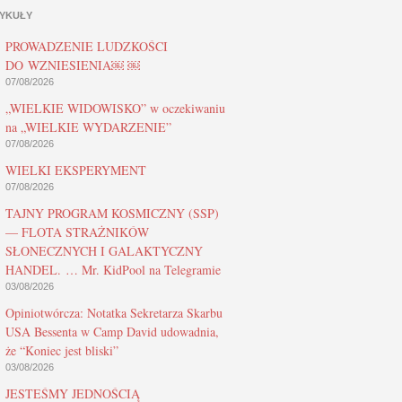
YKUŁY
PROWADZENIE LUDZKOŚCI
DO WZNIESIENIA￼ ￼
07/08/2026
„WIELKIE WIDOWISKO” w oczekiwaniu
na „WIELKIE WYDARZENIE”
07/08/2026
WIELKI EKSPERYMENT
07/08/2026
TAJNY PROGRAM KOSMICZNY (SSP)
— FLOTA STRAŻNIKÓW
SŁONECZNYCH I GALAKTYCZNY
HANDEL. … Mr. KidPool na Telegramie
03/08/2026
Opiniotwórcza: Notatka Sekretarza Skarbu
USA Bessenta w Camp David udowadnia,
że “Koniec jest bliski”
03/08/2026
JESTEŚMY JEDNOŚCIĄ