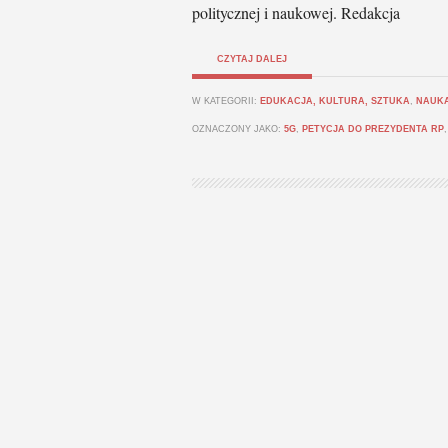
politycznej i naukowej. Redakcja
CZYTAJ DALEJ
W KATEGORII:
EDUKACJA, KULTURA, SZTUKA
,
NAUKA
OZNACZONY JAKO:
5G
,
PETYCJA DO PREZYDENTA RP