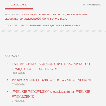
CZYTAJ DALEJ
SKOMENTUJ
W KATEGORII:
GOSPODARKA I EKONOMIA
,
REDAKCJA
,
SPOŁECZEŃSTWO I
EKOSYSTEM
,
SPRAWIEDLIWOŚĆ
,
ŚWIAT I CYWILIZACJE
OZNACZONY JAKO:
DYSPROPORCJE MAJĄTKOWE NA ZIEMI
,
OXFAM
ARTYKUŁY
TAJEMNICE JAK RZĄDZONY BYŁ NASZ ŚWIAT OD
TYSIĘCY LAT… DO TERAZ !!!
08/08/2026
PROWADZENIE LUDZKOŚCI DO WZNIESIENIA￼ ￼
07/08/2026
„WIELKIE WIDOWISKO” w oczekiwaniu na „WIELKIE
WYDARZENIE”
07/08/2026