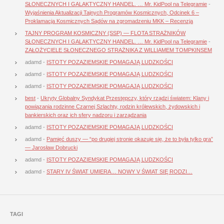
SŁONECZNYCH I GALAKTYCZNY HANDEL. … Mr. KidPool na Telegramie
-
Wyjaśnienia Aktualizacji Tajnych Programów Kosmicznych, Odcinek 6 –
Proklamacja Kosmicznych Sądów na zgromadzeniu MKK – Recenzja
TAJNY PROGRAM KOSMICZNY (SSP) — FLOTA STRAŻNIKÓW
SŁONECZNYCH I GALAKTYCZNY HANDEL. … Mr. KidPool na Telegramie
-
ZAŁOŻYCIELE SŁONECZNEGO STRAŻNIKA Z WILLIAMEM TOMPKINSEM
adamd
-
ISTOTY POZAZIEMSKIE POMAGAJĄ LUDZKOŚCI
adamd
-
ISTOTY POZAZIEMSKIE POMAGAJĄ LUDZKOŚCI
adamd
-
ISTOTY POZAZIEMSKIE POMAGAJĄ LUDZKOŚCI
best
-
Ukryty Globalny Syndykat Przestępczy, który rządzi światem: Klany i
powiązania rodzinne Czarnej Szlachty, rodzin królewskich, żydowskich i
bankierskich oraz ich sfery nadzoru i zarządzania
adamd
-
ISTOTY POZAZIEMSKIE POMAGAJĄ LUDZKOŚCI
adamd
-
Pamięć duszy — “po drugiej stronie okazuje się, że to była tylko gra”
— Jarosław Dobrucki
adamd
-
ISTOTY POZAZIEMSKIE POMAGAJĄ LUDZKOŚCI
adamd
-
STARY IV ŚWIAT UMIERA… NOWY V ŚWIAT SIĘ RODZI…
TAGI