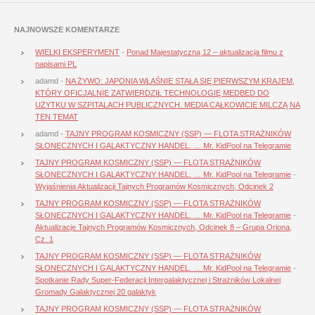
NAJNOWSZE KOMENTARZE
WIELKI EKSPERYMENT
-
Ponad Majestatyczną 12 – aktualizacja filmu z
napisami PL
adamd
-
NA ŻYWO: JAPONIA WŁAŚNIE STAŁA SIĘ PIERWSZYM KRAJEM,
KTÓRY OFICJALNIE ZATWIERDZIŁ TECHNOLOGIĘ MEDBED DO
UŻYTKU W SZPITALACH PUBLICZNYCH. MEDIA CAŁKOWICIE MILCZĄ NA
TEN TEMAT
adamd
-
TAJNY PROGRAM KOSMICZNY (SSP) — FLOTA STRAŻNIKÓW
SŁONECZNYCH I GALAKTYCZNY HANDEL. … Mr. KidPool na Telegramie
TAJNY PROGRAM KOSMICZNY (SSP) — FLOTA STRAŻNIKÓW
SŁONECZNYCH I GALAKTYCZNY HANDEL. … Mr. KidPool na Telegramie
-
Wyjaśnienia Aktualizacji Tajnych Programów Kosmicznych, Odcinek 2
TAJNY PROGRAM KOSMICZNY (SSP) — FLOTA STRAŻNIKÓW
SŁONECZNYCH I GALAKTYCZNY HANDEL. … Mr. KidPool na Telegramie
-
Aktualizacje Tajnych Programów Kosmicznych, Odcinek 8 – Grupa Oriona,
Cz. 1
TAJNY PROGRAM KOSMICZNY (SSP) — FLOTA STRAŻNIKÓW
SŁONECZNYCH I GALAKTYCZNY HANDEL. … Mr. KidPool na Telegramie
-
Spotkanie Rady Super-Federacji Intergalaktycznej i Strażników Lokalnej
Gromady Galaktycznej 20 galaktyk
TAJNY PROGRAM KOSMICZNY (SSP) — FLOTA STRAŻNIKÓW