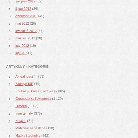
sierpień 2012
(69)
lipiec 2012
(34)
czerwiec 2012
(46)
maj 2012
(26)
kwiecień 2012
(44)
marzec 2012
(36)
luty 2012
(19)
luty 202
(1)
ARTYKUŁY – KATEGORIE
Aktualności
(4 753)
Biuletyn KIP
(19)
Edukacja, kultura, sztuka
(2 065)
Gospodarka i ekonomia
(1 120)
Historia
(1 053)
Inne tematy
(376)
Książki
(71)
Materiały nadesłane
(128)
Nauka i technika
(862)