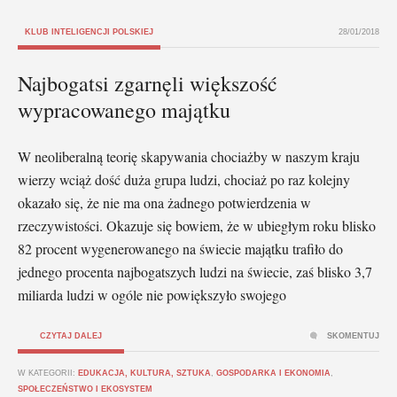
KLUB INTELIGENCJI POLSKIEJ
28/01/2018
Najbogatsi zgarnęli większość
wypracowanego majątku
W neoliberalną teorię skapywania chociażby w naszym kraju
wierzy wciąż dość duża grupa ludzi, chociaż po raz kolejny
okazało się, że nie ma ona żadnego potwierdzenia w
rzeczywistości. Okazuje się bowiem, że w ubiegłym roku blisko
82 procent wygenerowanego na świecie majątku trafiło do
jednego procenta najbogatszych ludzi na świecie, zaś blisko 3,7
miliarda ludzi w ogóle nie powiększyło swojego
CZYTAJ DALEJ
SKOMENTUJ
W KATEGORII:
EDUKACJA, KULTURA, SZTUKA
,
GOSPODARKA I EKONOMIA
,
SPOŁECZEŃSTWO I EKOSYSTEM