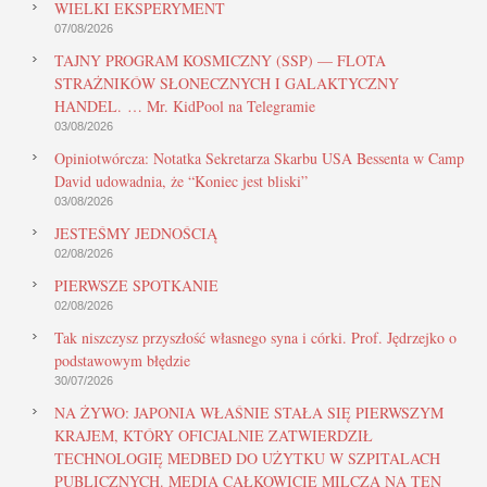
WIELKI EKSPERYMENT
07/08/2026
TAJNY PROGRAM KOSMICZNY (SSP) — FLOTA
STRAŻNIKÓW SŁONECZNYCH I GALAKTYCZNY
HANDEL. … Mr. KidPool na Telegramie
03/08/2026
Opiniotwórcza: Notatka Sekretarza Skarbu USA Bessenta w Camp
David udowadnia, że “Koniec jest bliski”
03/08/2026
JESTEŚMY JEDNOŚCIĄ
02/08/2026
PIERWSZE SPOTKANIE
02/08/2026
Tak niszczysz przyszłość własnego syna i córki. Prof. Jędrzejko o
podstawowym błędzie
30/07/2026
NA ŻYWO: JAPONIA WŁAŚNIE STAŁA SIĘ PIERWSZYM
KRAJEM, KTÓRY OFICJALNIE ZATWIERDZIŁ
TECHNOLOGIĘ MEDBED DO UŻYTKU W SZPITALACH
PUBLICZNYCH. MEDIA CAŁKOWICIE MILCZĄ NA TEN