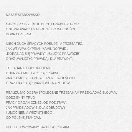
NASZE STANOWISKO
NARÓD POTRZEBUJE DUCHA I PRAWDY, GDYŻ
ONE PROWADZĄ NA DROGĘ DO WOLNOŚCI,
DOBRA I PIĘKNA.
NIECH DUCH ŚPIĄCYCH POBUDZI, A TRZEBA TEŻ,
JAK WZYWAŁ CYPRIAN KAMIL NORWID :
„DORABIAĆ SIĘ PRAWDY”, „SŁUŻYĆ PRAWDZIE”
ORAZ „WALCZYĆ PRAWDĄ I DLA PRAWDY”.
TO ZADANIE PODEJMUJEMY
ODKRYWAJĄC I GŁOSZĄC PRAWDĘ,
ZMAGAJĄC SIĘ O POSZERZENIE WOLNOŚCI
ORAZ UKAZUJĄC WARTOŚCI NARODOWE.
REALIZUJĄC DOBRA SPOŁECZNE TRZEBA NAM PRZEKŁADAĆ SŁOWA W
CODZIENNY TRUD
PRACY ORGANICZNEJ „OD PODSTAW”,
JAK PRADZIADOWIE, DLA ODBUDOWY
I UMOCNIENIA WSZYSTKIEGO,
CO POLSKĘ STANOWI.
DO TEGO WZYWAMY KAŻDEGO POLAKA.