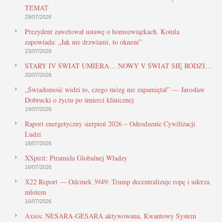
TEMAT
29/07/2026
Prezydent zawetował ustawę o homozwiązkach. Kotula
zapowiada: „Jak nie drzwiami, to oknem”
23/07/2026
STARY IV ŚWIAT UMIERA… NOWY V ŚWIAT SIĘ RODZI…
20/07/2026
„Świadomość widzi to, czego mózg nie zapamiętał” — Jarosław
Dobrucki o życiu po śmierci klinicznej
19/07/2026
Raport energetyczny sierpień 2026 – Odrodzenie Cywilizacji
Ludzi
18/07/2026
XSpirit: Piramida Globalnej Władzy
16/07/2026
X22 Report — Odcinek 3949: Trump decentralizuje ropę i uderza
młotem
16/07/2026
Axios: NESARA-GESARA aktywowana, Kwantowy System