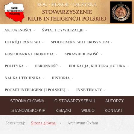
AKTUALNOŚCI
ŚWIAT I CYWILIZACJE
USTRÓJ I PAŃSTWO
SPOŁECZEŃSTWO I EKOSYSTEM
GOSPODARKA I EKONOMIA
SPRAWIEDLIWOŚĆ
POLITYKA
OBRONNOŚĆ
EDUKACJA, KULTURA, SZTUKA
NAUKA I TECHNIKA
HISTORIA
POCZET INTELIGENCJI POLSKIEJ
INNE TEMATY
STRONA GŁÓWNA
O STOWARZYSZENIU
AUTORZY
STANOWISKO KIP
KSIĄŻKI
WIDEO
KONTAKT
Jesteś tutaj:
Strona główna
Archiwum Oxfam