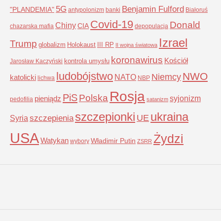
5G
Benjamin Fulford
"PLANDEMIA"
antypolonizm
banki
Białoruś
Covid-19
Donald
Chiny
CIA
chazarska mafia
depopulacja
Izrael
Trump
globalizm
Holokaust
III RP
II wojna światowa
koronawirus
Kościół
kontrola umysłu
Jarosław Kaczyński
ludobójstwo
NWO
Niemcy
NATO
katolicki
lichwa
NBP
Rosja
PiS
Polska
syjonizm
pieniądz
pedofilia
satanizm
szczepionki
ukraina
UE
Syria
szczepienia
USA
Żydzi
Watykan
Władimir Putin
wybory
ZSRR