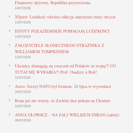
Finansowy aktywny, Republika przywrócona
14/07/2026
XSpirit: Ludzkość wkrótce odkryje starożytne ruiny obcych
13/07/2026
ISTOTY POZAZIEMSKIE POMAGAJĄ LUDZKOŚCI
13/07/2026
ZAŁOŻYCIELE SŁONECZNEGO STRAŻNIKA Z
WILLIAMEM TOMPKINSEM
12/07/2026
Ukraińcy domagają się roszczeń od Polaków za wojnę?! CO
TUTAJ SIĘ WYRABIA?! Prof. Osadczy u Roli!
11/07/2026
Axios: Szczyt NATO był frontem, 24 lipca to wyzwalacz
10/07/2026
Rosja już nie wierzy, że Zachód chce pokoju na Ukrainie
10/07/2026
ANNA GŁOWACZ – NA FALI WIELKICH ZMIAN (całość)
09/07/2026