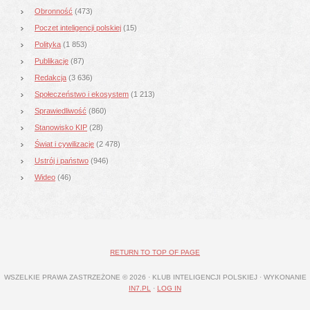
Obronność
(473)
Poczet inteligencji polskiej
(15)
Polityka
(1 853)
Publikacje
(87)
Redakcja
(3 636)
Społeczeństwo i ekosystem
(1 213)
Sprawiedliwość
(860)
Stanowisko KIP
(28)
Świat i cywilizacje
(2 478)
Ustrój i państwo
(946)
Wideo
(46)
RETURN TO TOP OF PAGE
WSZELKIE PRAWA ZASTRZEŻONE © 2026 · KLUB INTELIGENCJI POLSKIEJ · WYKONANIE
IN7.PL
·
LOG IN