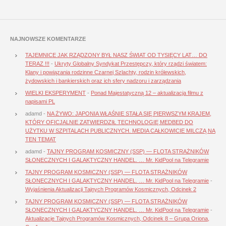
NAJNOWSZE KOMENTARZE
TAJEMNICE JAK RZĄDZONY BYŁ NASZ ŚWIAT OD TYSIĘCY LAT… DO
TERAZ !!!
-
Ukryty Globalny Syndykat Przestępczy, który rządzi światem:
Klany i powiązania rodzinne Czarnej Szlachty, rodzin królewskich,
żydowskich i bankierskich oraz ich sfery nadzoru i zarządzania
WIELKI EKSPERYMENT
-
Ponad Majestatyczną 12 – aktualizacja filmu z
napisami PL
adamd
-
NA ŻYWO: JAPONIA WŁAŚNIE STAŁA SIĘ PIERWSZYM KRAJEM,
KTÓRY OFICJALNIE ZATWIERDZIŁ TECHNOLOGIĘ MEDBED DO
UŻYTKU W SZPITALACH PUBLICZNYCH. MEDIA CAŁKOWICIE MILCZĄ NA
TEN TEMAT
adamd
-
TAJNY PROGRAM KOSMICZNY (SSP) — FLOTA STRAŻNIKÓW
SŁONECZNYCH I GALAKTYCZNY HANDEL. … Mr. KidPool na Telegramie
TAJNY PROGRAM KOSMICZNY (SSP) — FLOTA STRAŻNIKÓW
SŁONECZNYCH I GALAKTYCZNY HANDEL. … Mr. KidPool na Telegramie
-
Wyjaśnienia Aktualizacji Tajnych Programów Kosmicznych, Odcinek 2
TAJNY PROGRAM KOSMICZNY (SSP) — FLOTA STRAŻNIKÓW
SŁONECZNYCH I GALAKTYCZNY HANDEL. … Mr. KidPool na Telegramie
-
Aktualizacje Tajnych Programów Kosmicznych, Odcinek 8 – Grupa Oriona,