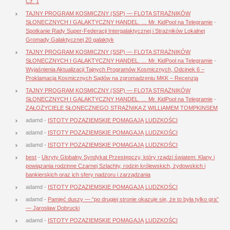
Cz. 1
TAJNY PROGRAM KOSMICZNY (SSP) — FLOTA STRAŻNIKÓW
SŁONECZNYCH I GALAKTYCZNY HANDEL. … Mr. KidPool na Telegramie
-
Spotkanie Rady Super-Federacji Intergalaktycznej i Strażników Lokalnej
Gromady Galaktycznej 20 galaktyk
TAJNY PROGRAM KOSMICZNY (SSP) — FLOTA STRAŻNIKÓW
SŁONECZNYCH I GALAKTYCZNY HANDEL. … Mr. KidPool na Telegramie
-
Wyjaśnienia Aktualizacji Tajnych Programów Kosmicznych, Odcinek 6 –
Proklamacja Kosmicznych Sądów na zgromadzeniu MKK – Recenzja
TAJNY PROGRAM KOSMICZNY (SSP) — FLOTA STRAŻNIKÓW
SŁONECZNYCH I GALAKTYCZNY HANDEL. … Mr. KidPool na Telegramie
-
ZAŁOŻYCIELE SŁONECZNEGO STRAŻNIKA Z WILLIAMEM TOMPKINSEM
adamd
-
ISTOTY POZAZIEMSKIE POMAGAJĄ LUDZKOŚCI
adamd
-
ISTOTY POZAZIEMSKIE POMAGAJĄ LUDZKOŚCI
adamd
-
ISTOTY POZAZIEMSKIE POMAGAJĄ LUDZKOŚCI
best
-
Ukryty Globalny Syndykat Przestępczy, który rządzi światem: Klany i
powiązania rodzinne Czarnej Szlachty, rodzin królewskich, żydowskich i
bankierskich oraz ich sfery nadzoru i zarządzania
adamd
-
ISTOTY POZAZIEMSKIE POMAGAJĄ LUDZKOŚCI
adamd
-
Pamięć duszy — “po drugiej stronie okazuje się, że to była tylko gra”
— Jarosław Dobrucki
adamd
-
ISTOTY POZAZIEMSKIE POMAGAJĄ LUDZKOŚCI