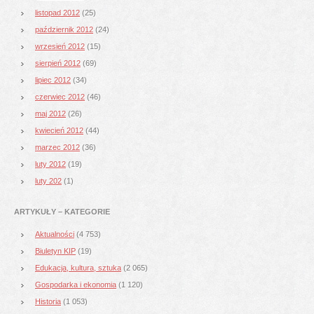
listopad 2012
(25)
październik 2012
(24)
wrzesień 2012
(15)
sierpień 2012
(69)
lipiec 2012
(34)
czerwiec 2012
(46)
maj 2012
(26)
kwiecień 2012
(44)
marzec 2012
(36)
luty 2012
(19)
luty 202
(1)
ARTYKUŁY – KATEGORIE
Aktualności
(4 753)
Biuletyn KIP
(19)
Edukacja, kultura, sztuka
(2 065)
Gospodarka i ekonomia
(1 120)
Historia
(1 053)