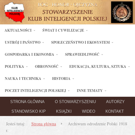
AKTUALNOŚCI
ŚWIAT I CYWILIZACJE
USTRÓJ I PAŃSTWO
SPOŁECZEŃSTWO I EKOSYSTEM
GOSPODARKA I EKONOMIA
SPRAWIEDLIWOŚĆ
POLITYKA
OBRONNOŚĆ
EDUKACJA, KULTURA, SZTUKA
NAUKA I TECHNIKA
HISTORIA
POCZET INTELIGENCJI POLSKIEJ
INNE TEMATY
STRONA GŁÓWNA
O STOWARZYSZENIU
AUTORZY
STANOWISKO KIP
KSIĄŻKI
WIDEO
KONTAKT
Jesteś tutaj:
Strona główna
Archiwum odrodzenie Polski 1918
r.