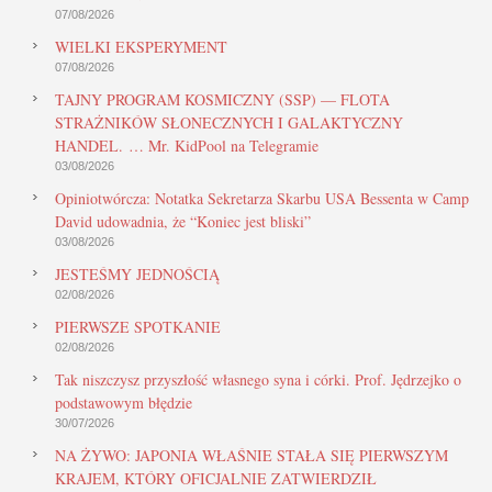
07/08/2026
WIELKI EKSPERYMENT
07/08/2026
TAJNY PROGRAM KOSMICZNY (SSP) — FLOTA
STRAŻNIKÓW SŁONECZNYCH I GALAKTYCZNY
HANDEL. … Mr. KidPool na Telegramie
03/08/2026
Opiniotwórcza: Notatka Sekretarza Skarbu USA Bessenta w Camp
David udowadnia, że “Koniec jest bliski”
03/08/2026
JESTEŚMY JEDNOŚCIĄ
02/08/2026
PIERWSZE SPOTKANIE
02/08/2026
Tak niszczysz przyszłość własnego syna i córki. Prof. Jędrzejko o
podstawowym błędzie
30/07/2026
NA ŻYWO: JAPONIA WŁAŚNIE STAŁA SIĘ PIERWSZYM
KRAJEM, KTÓRY OFICJALNIE ZATWIERDZIŁ