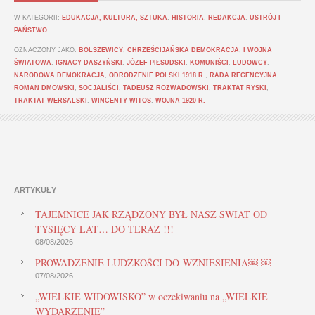
W KATEGORII:
EDUKACJA, KULTURA, SZTUKA
,
HISTORIA
,
REDAKCJA
,
USTRÓJ I
PAŃSTWO
OZNACZONY JAKO:
BOLSZEWICY
,
CHRZEŚCIJAŃSKA DEMOKRACJA
,
I WOJNA
ŚWIATOWA
,
IGNACY DASZYŃSKI
,
JÓZEF PIŁSUDSKI
,
KOMUNIŚCI
,
LUDOWCY
,
NARODOWA DEMOKRACJA
,
ODRODZENIE POLSKI 1918 R.
,
RADA REGENCYJNA
,
ROMAN DMOWSKI
,
SOCJALIŚCI
,
TADEUSZ ROZWADOWSKI
,
TRAKTAT RYSKI
,
TRAKTAT WERSALSKI
,
WINCENTY WITOS
,
WOJNA 1920 R.
ARTYKUŁY
TAJEMNICE JAK RZĄDZONY BYŁ NASZ ŚWIAT OD
TYSIĘCY LAT… DO TERAZ !!!
08/08/2026
PROWADZENIE LUDZKOŚCI DO WZNIESIENIA￼ ￼
07/08/2026
„WIELKIE WIDOWISKO” w oczekiwaniu na „WIELKIE
WYDARZENIE”