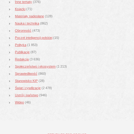
Inne tematy
(376)
Książki
(71)
Materiały nadesłane
(128)
Nauka i technika
(862)
Obronność
(473)
Poczet inteligencji polskiej
(15)
Polityka
(1 853)
Publikacje
(87)
Redakcja
(3 636)
Społeczeństwo i ekosystem
(1 213)
Sprawiedliwość
(860)
Stanowisko KIP
(28)
Świat i cywilizacje
(2 478)
Ustrój i państwo
(946)
Wideo
(46)