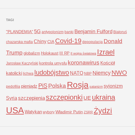
TAGI
5G
Benjamin Fulford
"PLANDEMIA"
antypolonizm
banki
Białoruś
Covid-19
Donald
Chiny
CIA
chazarska mafia
depopulacja
Izrael
Trump
globalizm
Holokaust
III RP
II wojna światowa
koronawirus
Kościół
kontrola umysłu
Jarosław Kaczyński
ludobójstwo
NWO
Niemcy
NATO
katolicki
lichwa
NBP
Rosja
PiS
Polska
syjonizm
pieniądz
pedofilia
satanizm
szczepionki
ukraina
UE
Syria
szczepienia
USA
Żydzi
Watykan
Władimir Putin
wybory
ZSRR