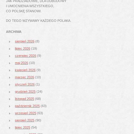
JAK PRADZIADOWIE, DLA ODBUDOWY
I UMOCNIENIA WSZYSTKIEGO,
CO POLSKĘ STANOWI.
DO TEGO WZYWAMY KAŻDEGO POLAKA.
ARCHIWA
sierpień 2026
(8)
lipiec 2026
(19)
czerwiec 2026
(9)
maj 2026
(10)
kwiecień 2026
(9)
marzec 2026
(10)
styczeń 2026
(1)
grudzień 2025
(24)
listopad 2025
(68)
październik 2025
(63)
wrzesień 2025
(63)
sierpień 2025
(90)
lipiec 2025
(54)