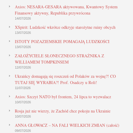
Axios: NESARA-GESARA aktywowana, Kwantowy System
Finansowy aktywny, Republika przywrócona
14/07/2026
XSpirit: Ludzkość wkrótce odkryje starożytne ruiny obcych
13/07/2026
ISTOTY POZAZIEMSKIE POMAGAJĄ LUDZKOŚCI
13/07/2026
ZAŁOŻYCIELE SŁONECZNEGO STRAŻNIKA Z
WILLIAMEM TOMPKINSEM
12/07/2026
Ukraińcy domagają się roszczeń od Polaków za wojnę?! CO
TUTAJ SIĘ WYRABIA?! Prof. Osadczy u Roli!
11/07/2026
Axios: Szczyt NATO był frontem, 24 lipca to wyzwalacz
10/07/2026
Rosja już nie wierzy, że Zachód chce pokoju na Ukrainie
10/07/2026
ANNA GŁOWACZ – NA FALI WIELKICH ZMIAN (całość)
09/07/2026