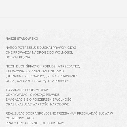
NASZE STANOWISKO
NARÓD POTRZEBUJE DUCHA I PRAWDY, GDYŻ
ONE PROWADZĄ NA DROGĘ DO WOLNOŚCI,
DOBRA I PIĘKNA.
NIECH DUCH ŚPIĄCYCH POBUDZI, A TRZEBA TEŻ,
JAK WZYWAŁ CYPRIAN KAMIL NORWID :
„DORABIAĆ SIĘ PRAWDY”, „SŁUŻYĆ PRAWDZIE”
ORAZ „WALCZYĆ PRAWDĄ I DLA PRAWDY”.
TO ZADANIE PODEJMUJEMY
ODKRYWAJĄC I GŁOSZĄC PRAWDĘ,
ZMAGAJĄC SIĘ O POSZERZENIE WOLNOŚCI
ORAZ UKAZUJĄC WARTOŚCI NARODOWE.
REALIZUJĄC DOBRA SPOŁECZNE TRZEBA NAM PRZEKŁADAĆ SŁOWA W
CODZIENNY TRUD
PRACY ORGANICZNEJ „OD PODSTAW”,