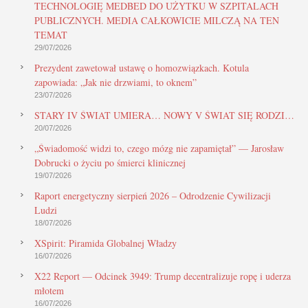
TECHNOLOGIĘ MEDBED DO UŻYTKU W SZPITALACH
PUBLICZNYCH. MEDIA CAŁKOWICIE MILCZĄ NA TEN
TEMAT
29/07/2026
Prezydent zawetował ustawę o homozwiązkach. Kotula
zapowiada: „Jak nie drzwiami, to oknem”
23/07/2026
STARY IV ŚWIAT UMIERA… NOWY V ŚWIAT SIĘ RODZI…
20/07/2026
„Świadomość widzi to, czego mózg nie zapamiętał” — Jarosław
Dobrucki o życiu po śmierci klinicznej
19/07/2026
Raport energetyczny sierpień 2026 – Odrodzenie Cywilizacji
Ludzi
18/07/2026
XSpirit: Piramida Globalnej Władzy
16/07/2026
X22 Report — Odcinek 3949: Trump decentralizuje ropę i uderza
młotem
16/07/2026