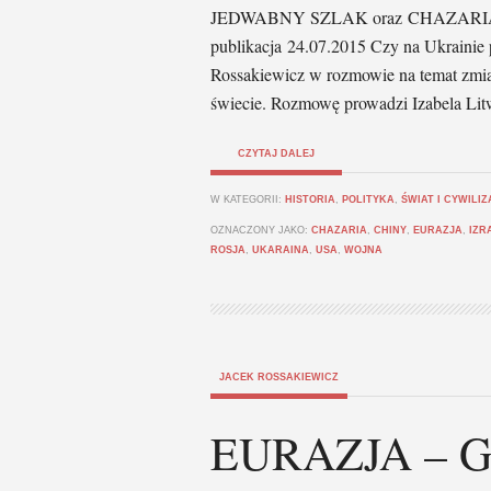
JEDWABNY SZLAK oraz CHAZARIA ht
publikacja 24.07.2015 Czy na Ukrainie
Rossakiewicz w rozmowie na temat zmi
świecie. Rozmowę prowadzi Izabela Litw
CZYTAJ DALEJ
W KATEGORII:
HISTORIA
,
POLITYKA
,
ŚWIAT I CYWILI
OZNACZONY JAKO:
CHAZARIA
,
CHINY
,
EURAZJA
,
IZR
ROSJA
,
UKARAINA
,
USA
,
WOJNA
JACEK ROSSAKIEWICZ
EURAZJA – Gd