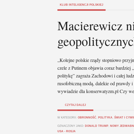
KLUB INTELIGENCJI POLSKIEJ
Macierewicz n
geopolityczny
„Kolejne polskie rządy stopniowo przyj
czele z Putinem objawia coraz bardziej
politykę” zagraża Zachodowi i całej lud
rusofobiczną modą, dalekie od prawdy i
wywiadzie dla konserwatyzm.pl Czy we
CZYTAJ DALEJ
W KATEGORII:
OBRONNOŚĆ
,
POLITYKA
,
ŚWIAT I CYWI
OZNACZONY JAKO:
DONALD TRUMP
,
NOWY JEDWABN
USA - ROSJA