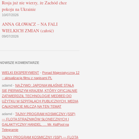
Rosja już nie wierzy, że Zachód chce
pokoju na Ukrainie
10/07/2026
ANNA GŁOWACZ – NA FALI
WIELKICH ZMIAN (całość)
09/07/2026
NOWSZE KOMENTARZE
WIELKI EKSPERYMENT
-
Ponad Majestatyczną 12
– aktualizacja filmu z napisami PL
adamd
-
NA ŻYWO: JAPONIA WŁAŚNIE STAŁA
SIĘ PIERWSZYM KRAJEM, KTÓRY OFICJALNIE
ZATWIERDZIŁ TECHNOLOGIĘ MEDBED DO
UŻYTKU W SZPITALACH PUBLICZNYCH. MEDIA
CAŁKOWICIE MILCZĄ NA TEN TEMAT
adamd
-
TAJNY PROGRAM KOSMICZNY (SSP)
— FLOTA STRAŻNIKÓW SŁONECZNYCH I
GALAKTYCZNY HANDEL. … Mr. KidPool na
Telegramie
TAJNY PROGRAM KOSMICZNY (SSP) — FLOTA