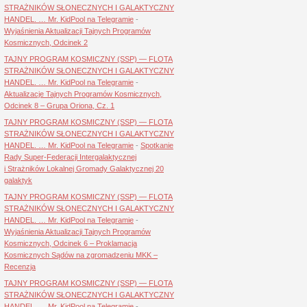
STRAŻNIKÓW SŁONECZNYCH I GALAKTYCZNY
HANDEL. … Mr. KidPool na Telegramie
-
Wyjaśnienia Aktualizacji Tajnych Programów
Kosmicznych, Odcinek 2
TAJNY PROGRAM KOSMICZNY (SSP) — FLOTA
STRAŻNIKÓW SŁONECZNYCH I GALAKTYCZNY
HANDEL. … Mr. KidPool na Telegramie
-
Aktualizacje Tajnych Programów Kosmicznych,
Odcinek 8 – Grupa Oriona, Cz. 1
TAJNY PROGRAM KOSMICZNY (SSP) — FLOTA
STRAŻNIKÓW SŁONECZNYCH I GALAKTYCZNY
HANDEL. … Mr. KidPool na Telegramie
-
Spotkanie
Rady Super-Federacji Intergalaktycznej
i Strażników Lokalnej Gromady Galaktycznej 20
galaktyk
TAJNY PROGRAM KOSMICZNY (SSP) — FLOTA
STRAŻNIKÓW SŁONECZNYCH I GALAKTYCZNY
HANDEL. … Mr. KidPool na Telegramie
-
Wyjaśnienia Aktualizacji Tajnych Programów
Kosmicznych, Odcinek 6 – Proklamacja
Kosmicznych Sądów na zgromadzeniu MKK –
Recenzja
TAJNY PROGRAM KOSMICZNY (SSP) — FLOTA
STRAŻNIKÓW SŁONECZNYCH I GALAKTYCZNY
HANDEL. … Mr. KidPool na Telegramie
-