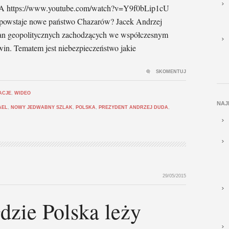
tps://www.youtube.com/watch?v=Y9f0bLip1cU
 powstaje nowe państwo Chazarów? Jacek Andrzej
an geopolitycznych zachodzących we współczesnym
in. Tematem jest niebezpieczeństwo jakie
SKOMENTUJ
ZACJE
,
WIDEO
NAJ
AEL
,
NOWY JEDWABNY SZLAK
,
POLSKA
,
PREZYDENT ANDRZEJ DUDA
,
29/05/2015
zie Polska leży