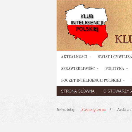
AKTUALNOŚCI
ŚWIAT I CYWILIZ
SPRAWIEDLIWOŚĆ
POLITYKA
POCZET INTELIGENCJI POLSKIEJ
STRONA GŁÓWNA
O STOWARZYS
Jesteś tutaj:
Strona główna
Archiwu