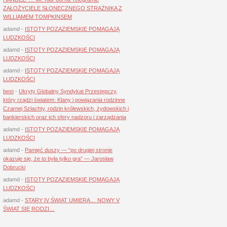
ZAŁOŻYCIELE SŁONECZNEGO STRAŻNIKA Z
WILLIAMEM TOMPKINSEM
adamd
-
ISTOTY POZAZIEMSKIE POMAGAJĄ
LUDZKOŚCI
adamd
-
ISTOTY POZAZIEMSKIE POMAGAJĄ
LUDZKOŚCI
adamd
-
ISTOTY POZAZIEMSKIE POMAGAJĄ
LUDZKOŚCI
best
-
Ukryty Globalny Syndykat Przestępczy,
który rządzi światem: Klany i powiązania rodzinne
Czarnej Szlachty, rodzin królewskich, żydowskich i
bankierskich oraz ich sfery nadzoru i zarządzania
adamd
-
ISTOTY POZAZIEMSKIE POMAGAJĄ
LUDZKOŚCI
adamd
-
Pamięć duszy — “po drugiej stronie
okazuje się, że to była tylko gra” — Jarosław
Dobrucki
adamd
-
ISTOTY POZAZIEMSKIE POMAGAJĄ
LUDZKOŚCI
adamd
-
STARY IV ŚWIAT UMIERA… NOWY V
ŚWIAT SIĘ RODZI…