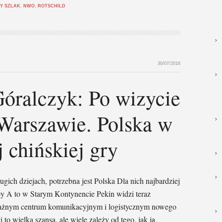
Y SZLAK
,
NWO
,
ROTSCHILD
30/07/2016
óralczyk: Po wizycie
 Warszawie. Polska w
 chińskiej gry
gich dziejach, potrzebna jest Polska Dla nich najbardziej
opy A to w Starym Kontynencie Pekin widzi teraz
 ważnym centrum komunikacyjnym i logistycznym nowego
o wielka szansa, ale wiele zależy od tego, jak ją