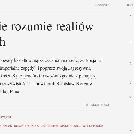
14/01/2017
ART
ie rozumie realiów
ch
mowały kształtowaną za oceanem narrację, że Rosja na
 „imperialne zapędy” i poprzez swoją „agresywną
zkości. Są to powtórki frazesów zgodnie z panującą
 rzeczywistości” – mówi prof. Stanisław Bieleń w
dług Pana
SKOMENTUJ
LIZACJE
Y SZLAK
,
ROSJA
,
UKRAINA
,
USA. ANTONI MACIEREWICZ
,
WSPÓŁPRACA