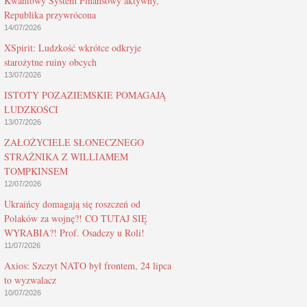
Kwantowy System Finansowy aktywny,
Republika przywrócona
14/07/2026
XSpirit: Ludzkość wkrótce odkryje
starożytne ruiny obcych
13/07/2026
ISTOTY POZAZIEMSKIE POMAGAJĄ
LUDZKOŚCI
13/07/2026
ZAŁOŻYCIELE SŁONECZNEGO
STRAŻNIKA Z WILLIAMEM
TOMPKINSEM
12/07/2026
Ukraińcy domagają się roszczeń od
Polaków za wojnę?! CO TUTAJ SIĘ
WYRABIA?! Prof. Osadczy u Roli!
11/07/2026
Axios: Szczyt NATO był frontem, 24 lipca
to wyzwalacz
10/07/2026