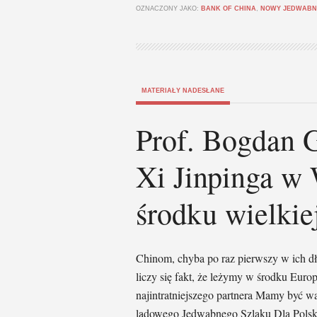
OZNACZONY JAKO:
BANK OF CHINA
,
NOWY JEDWABN
MATERIAŁY NADESŁANE
Prof. Bogdan G
Xi Jinpinga w
środku wielkiej
Chinom, chyba po raz pierwszy w ich dłu
liczy się fakt, że leżymy w środku Eur
najintratniejszego partnera Mamy być
lądowego Jedwabnego Szlaku Dla Polski t