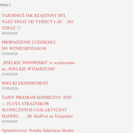
YKUŁY
TAJEMNICE JAK RZĄDZONY BYŁ
NASZ ŚWIAT OD TYSIĘCY LAT… DO
TERAZ !!!
08/08/2026
PROWADZENIE LUDZKOŚCI
DO WZNIESIENIA￼ ￼
07/08/2026
„WIELKIE WIDOWISKO” w oczekiwaniu
na „WIELKIE WYDARZENIE”
07/08/2026
WIELKI EKSPERYMENT
07/08/2026
TAJNY PROGRAM KOSMICZNY (SSP)
— FLOTA STRAŻNIKÓW
SŁONECZNYCH I GALAKTYCZNY
HANDEL. … Mr. KidPool na Telegramie
03/08/2026
Opiniotwórcza: Notatka Sekretarza Skarbu