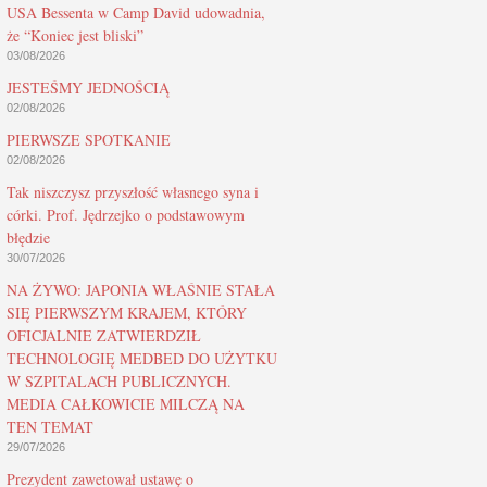
USA Bessenta w Camp David udowadnia,
że “Koniec jest bliski”
03/08/2026
JESTEŚMY JEDNOŚCIĄ
02/08/2026
PIERWSZE SPOTKANIE
02/08/2026
Tak niszczysz przyszłość własnego syna i
córki. Prof. Jędrzejko o podstawowym
błędzie
30/07/2026
NA ŻYWO: JAPONIA WŁAŚNIE STAŁA
SIĘ PIERWSZYM KRAJEM, KTÓRY
OFICJALNIE ZATWIERDZIŁ
TECHNOLOGIĘ MEDBED DO UŻYTKU
W SZPITALACH PUBLICZNYCH.
MEDIA CAŁKOWICIE MILCZĄ NA
TEN TEMAT
29/07/2026
Prezydent zawetował ustawę o