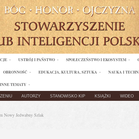
ACJE
USTRÓJ I PAŃSTWO
SPOŁECZEŃSTWO I EKOSYSTEM
OBRONNOŚĆ
EDUKACJA, KULTURA, SZTUKA
NAUKA I TECHN
INNE TEMATY
ZENIU
AUTORZY
STANOWISKO KIP
KSIĄŻKI
WIDEO
m Nowy Jedwabny Szlak