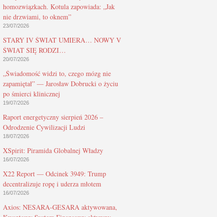
homozwiązkach. Kotula zapowiada: „Jak
nie drzwiami, to oknem”
23/07/2026
STARY IV ŚWIAT UMIERA… NOWY V
ŚWIAT SIĘ RODZI…
20/07/2026
„Świadomość widzi to, czego mózg nie
zapamiętał” — Jarosław Dobrucki o życiu
po śmierci klinicznej
19/07/2026
Raport energetyczny sierpień 2026 –
Odrodzenie Cywilizacji Ludzi
18/07/2026
XSpirit: Piramida Globalnej Władzy
16/07/2026
X22 Report — Odcinek 3949: Trump
decentralizuje ropę i uderza młotem
16/07/2026
Axios: NESARA-GESARA aktywowana,