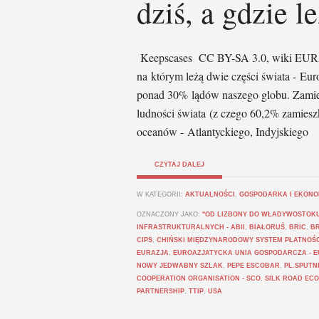
dziś, a gdzie l
Keepscases CC BY-SA 3.0, wiki EURAZ
na którym leżą dwie części świata - Eur
ponad 30% lądów naszego globu. Zamies
ludności świata (z czego 60,2% zamiesz
oceanów - Atlantyckiego, Indyjskiego
CZYTAJ DALEJ
W KATEGORII:
AKTUALNOŚCI
,
GOSPODARKA I EKONO
OZNACZONY JAKO:
"OD LIZBONY DO WŁADYWOSTOK
INFRASTRUKTURALNYCH - ABII
,
BIAŁORUŚ
,
BRIC
,
BR
CIPS
,
CHIŃSKI MIĘDZYNARODOWY SYSTEM PŁATNOŚC
EURAZJA
,
EUROAZJATYCKA UNIA GOSPODARCZA - E
NOWY JEDWABNY SZLAK
,
PEPE ESCOBAR
,
PL.SPUTN
COOPERATION ORGANISATION - SCO
,
SILK ROAD EC
PARTNERSHIP
,
TTIP
,
USA