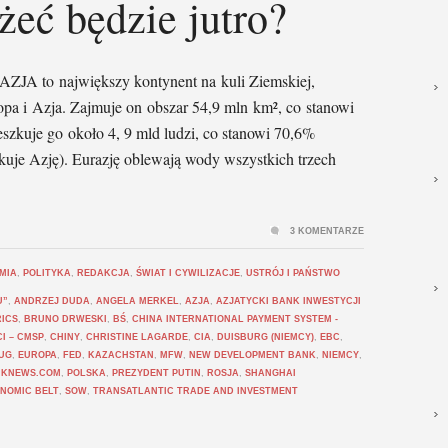
eżeć będzie jutro?
JA to największy kontynent na kuli Ziemskiej,
opa i Azja. Zajmuje on obszar 54,9 mln km², co stanowi
zkuje go około 4, 9 mld ludzi, co stanowi 70,6%
kuje Azję). Eurazję oblewają wody wszystkich trzech
3 KOMENTARZE
MIA
,
POLITYKA
,
REDAKCJA
,
ŚWIAT I CYWILIZACJE
,
USTRÓJ I PAŃSTWO
U”
,
ANDRZEJ DUDA
,
ANGELA MERKEL
,
AZJA
,
AZJATYCKI BANK INWESTYCJI
ICS
,
BRUNO DRWESKI
,
BŚ
,
CHINA INTERNATIONAL PAYMENT SYSTEM -
I – CMSP
,
CHINY
,
CHRISTINE LAGARDE
,
CIA
,
DUISBURG (NIEMCY)
,
EBC
,
UG
,
EUROPA
,
FED
,
KAZACHSTAN
,
MFW
,
NEW DEVELOPMENT BANK
,
NIEMCY
,
IKNEWS.COM
,
POLSKA
,
PREZYDENT PUTIN
,
ROSJA
,
SHANGHAI
ONOMIC BELT
,
SOW
,
TRANSATLANTIC TRADE AND INVESTMENT