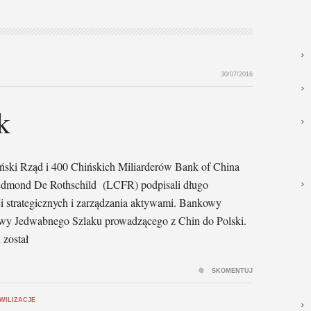
30/07/2016
k
iński Rząd i 400 Chińskich Miliarderów Bank of China
Edmond De Rothschild (LCFR) podpisali długo
ji strategicznych i zarządzania aktywami. Bankowy
owy Jedwabnego Szlaku prowadzącego z Chin do Polski.
został
SKOMENTUJ
YWILIZACJE