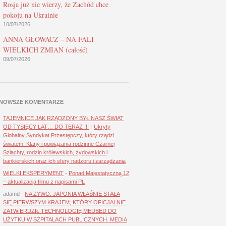
Rosja już nie wierzy, że Zachód chce
pokoju na Ukrainie
10/07/2026
ANNA GŁOWACZ – NA FALI
WIELKICH ZMIAN (całość)
09/07/2026
NOWSZE KOMENTARZE
TAJEMNICE JAK RZĄDZONY BYŁ NASZ ŚWIAT
OD TYSIĘCY LAT… DO TERAZ !!!
-
Ukryty
Globalny Syndykat Przestępczy, który rządzi
światem: Klany i powiązania rodzinne Czarnej
Szlachty, rodzin królewskich, żydowskich i
bankierskich oraz ich sfery nadzoru i zarządzania
WIELKI EKSPERYMENT
-
Ponad Majestatyczną 12
– aktualizacja filmu z napisami PL
adamd
-
NA ŻYWO: JAPONIA WŁAŚNIE STAŁA
SIĘ PIERWSZYM KRAJEM, KTÓRY OFICJALNIE
ZATWIERDZIŁ TECHNOLOGIĘ MEDBED DO
UŻYTKU W SZPITALACH PUBLICZNYCH. MEDIA