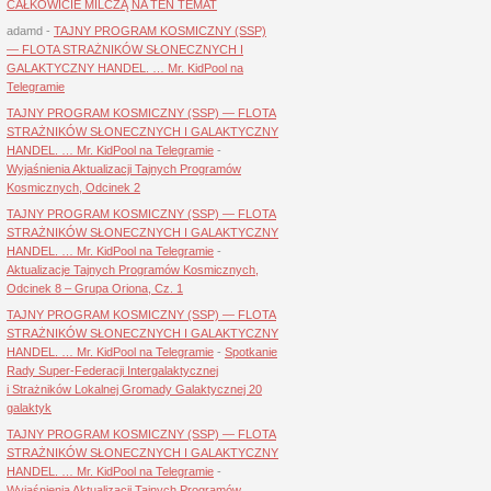
CAŁKOWICIE MILCZĄ NA TEN TEMAT
adamd
-
TAJNY PROGRAM KOSMICZNY (SSP)
— FLOTA STRAŻNIKÓW SŁONECZNYCH I
GALAKTYCZNY HANDEL. … Mr. KidPool na
Telegramie
TAJNY PROGRAM KOSMICZNY (SSP) — FLOTA
STRAŻNIKÓW SŁONECZNYCH I GALAKTYCZNY
HANDEL. … Mr. KidPool na Telegramie
-
Wyjaśnienia Aktualizacji Tajnych Programów
Kosmicznych, Odcinek 2
TAJNY PROGRAM KOSMICZNY (SSP) — FLOTA
STRAŻNIKÓW SŁONECZNYCH I GALAKTYCZNY
HANDEL. … Mr. KidPool na Telegramie
-
Aktualizacje Tajnych Programów Kosmicznych,
Odcinek 8 – Grupa Oriona, Cz. 1
TAJNY PROGRAM KOSMICZNY (SSP) — FLOTA
STRAŻNIKÓW SŁONECZNYCH I GALAKTYCZNY
HANDEL. … Mr. KidPool na Telegramie
-
Spotkanie
Rady Super-Federacji Intergalaktycznej
i Strażników Lokalnej Gromady Galaktycznej 20
galaktyk
TAJNY PROGRAM KOSMICZNY (SSP) — FLOTA
STRAŻNIKÓW SŁONECZNYCH I GALAKTYCZNY
HANDEL. … Mr. KidPool na Telegramie
-
Wyjaśnienia Aktualizacji Tajnych Programów