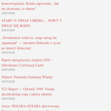
homozwiązkach. Kotula zapowiada: „Jak
nie drzwiami, to oknem”
23/07/2026
STARY IV ŚWIAT UMIERA… NOWY V
ŚWIAT SIĘ RODZI…
20/07/2026
„Świadomość widzi to, czego mózg nie
zapamiętał” — Jarosław Dobrucki o życiu
po śmierci klinicznej
19/07/2026
Raport energetyczny sierpień 2026 –
Odrodzenie Cywilizacji Ludzi
18/07/2026
XSpirit: Piramida Globalnej Władzy
16/07/2026
X22 Report — Odcinek 3949: Trump
decentralizuje ropę i uderza młotem
16/07/2026
Axios: NESARA-GESARA aktywowana,