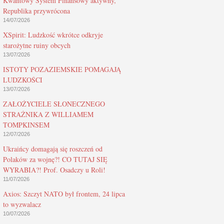
Kwantowy System Finansowy aktywny,
Republika przywrócona
14/07/2026
XSpirit: Ludzkość wkrótce odkryje
starożytne ruiny obcych
13/07/2026
ISTOTY POZAZIEMSKIE POMAGAJĄ
LUDZKOŚCI
13/07/2026
ZAŁOŻYCIELE SŁONECZNEGO
STRAŻNIKA Z WILLIAMEM
TOMPKINSEM
12/07/2026
Ukraińcy domagają się roszczeń od
Polaków za wojnę?! CO TUTAJ SIĘ
WYRABIA?! Prof. Osadczy u Roli!
11/07/2026
Axios: Szczyt NATO był frontem, 24 lipca
to wyzwalacz
10/07/2026