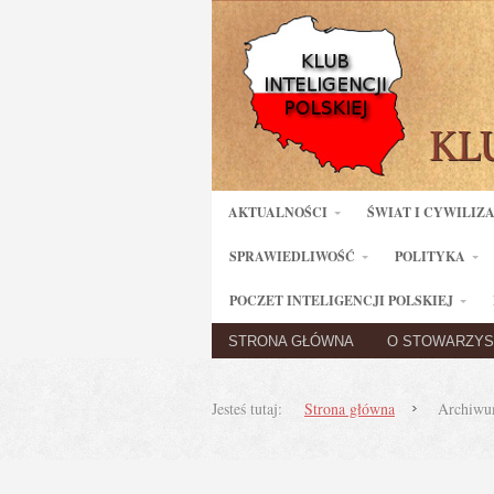
AKTUALNOŚCI
ŚWIAT I CYWILIZ
SPRAWIEDLIWOŚĆ
POLITYKA
POCZET INTELIGENCJI POLSKIEJ
STRONA GŁÓWNA
O STOWARZYS
Jesteś tutaj:
Strona główna
Archiwum