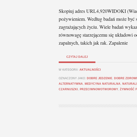
Skopiuj adres URL4,920WIDOKI (Wiadomo
pożywieniem. Według badań może być s
zagrażających życiu. Wiele badań wykaz
równowagę starzejącemu się układowi 
zapalnych, takich jak rak. Zapalenie
CZYTAJ DALEJ
W KATEGORII:
AKTUALNOŚCI
OZNACZONY JAKO:
DOBRE JEDZENIE
,
DOBRE ZDROW
ALTERNATYWNA
,
MEDYCYNA NATURALNA
,
NATURAL
CZARNUSZKI
,
PRZECIWNOWOTWOROWY
,
ŻYWNOŚĆ 