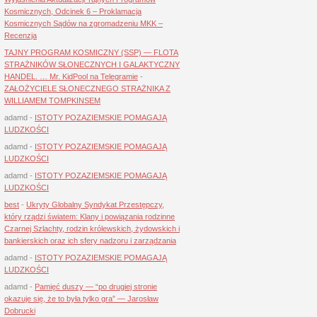
Kosmicznych, Odcinek 6 – Proklamacja
Kosmicznych Sądów na zgromadzeniu MKK –
Recenzja
TAJNY PROGRAM KOSMICZNY (SSP) — FLOTA
STRAŻNIKÓW SŁONECZNYCH I GALAKTYCZNY
HANDEL. … Mr. KidPool na Telegramie
-
ZAŁOŻYCIELE SŁONECZNEGO STRAŻNIKA Z
WILLIAMEM TOMPKINSEM
adamd
-
ISTOTY POZAZIEMSKIE POMAGAJĄ
LUDZKOŚCI
adamd
-
ISTOTY POZAZIEMSKIE POMAGAJĄ
LUDZKOŚCI
adamd
-
ISTOTY POZAZIEMSKIE POMAGAJĄ
LUDZKOŚCI
best
-
Ukryty Globalny Syndykat Przestępczy,
który rządzi światem: Klany i powiązania rodzinne
Czarnej Szlachty, rodzin królewskich, żydowskich i
bankierskich oraz ich sfery nadzoru i zarządzania
adamd
-
ISTOTY POZAZIEMSKIE POMAGAJĄ
LUDZKOŚCI
adamd
-
Pamięć duszy — “po drugiej stronie
okazuje się, że to była tylko gra” — Jarosław
Dobrucki