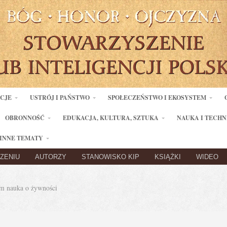
ACJE
USTRÓJ I PAŃSTWO
SPOŁECZEŃSTWO I EKOSYSTEM
OBRONNOŚĆ
EDUKACJA, KULTURA, SZTUKA
NAUKA I TECHN
INNE TEMATY
ZENIU
AUTORZY
STANOWISKO KIP
KSIĄŻKI
WIDEO
 nauka o żywności