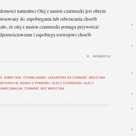
ści naturalne) Olej z nasion czarnuszki jest silnym
tosowany do zapobiegania lub odwracania chorób
ało, że olej z nasion czarnuszki pomaga przywrócić
odpornościowemu i zapobiega rozwojowi chorób
SKOMENTUJ
IE
,
DOBRY RAK
,
FITOSKŁADNIKI
,
LEKARSTWA NA ŻYWNOŚĆ
,
MEDYCYNA
NE KURACJE
,
NAUKA O ŻYWNOŚCI
,
OLEJ Z CZARNUSZKI
,
OLEJ Z
FUNKCJONALNA
,
ŻYWNOŚĆ JEST MEDYCYNĄ