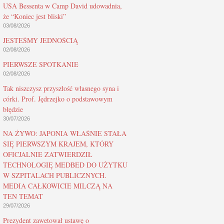
USA Bessenta w Camp David udowadnia,
że “Koniec jest bliski”
03/08/2026
JESTEŚMY JEDNOŚCIĄ
02/08/2026
PIERWSZE SPOTKANIE
02/08/2026
Tak niszczysz przyszłość własnego syna i
córki. Prof. Jędrzejko o podstawowym
błędzie
30/07/2026
NA ŻYWO: JAPONIA WŁAŚNIE STAŁA
SIĘ PIERWSZYM KRAJEM, KTÓRY
OFICJALNIE ZATWIERDZIŁ
TECHNOLOGIĘ MEDBED DO UŻYTKU
W SZPITALACH PUBLICZNYCH.
MEDIA CAŁKOWICIE MILCZĄ NA
TEN TEMAT
29/07/2026
Prezydent zawetował ustawę o