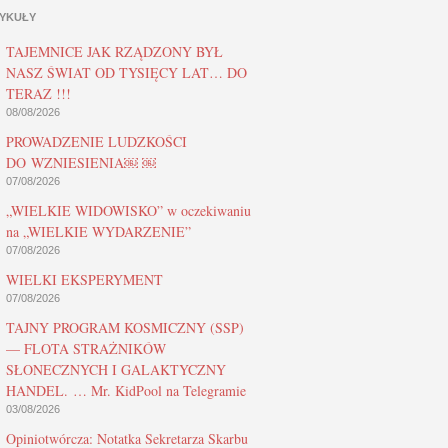
YKUŁY
TAJEMNICE JAK RZĄDZONY BYŁ
NASZ ŚWIAT OD TYSIĘCY LAT… DO
TERAZ !!!
08/08/2026
PROWADZENIE LUDZKOŚCI
DO WZNIESIENIA￼ ￼
07/08/2026
„WIELKIE WIDOWISKO” w oczekiwaniu
na „WIELKIE WYDARZENIE”
07/08/2026
WIELKI EKSPERYMENT
07/08/2026
TAJNY PROGRAM KOSMICZNY (SSP)
— FLOTA STRAŻNIKÓW
SŁONECZNYCH I GALAKTYCZNY
HANDEL. … Mr. KidPool na Telegramie
03/08/2026
Opiniotwórcza: Notatka Sekretarza Skarbu