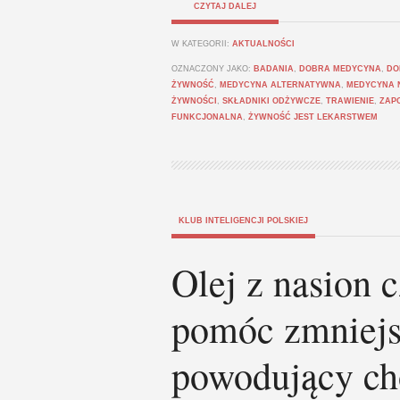
CZYTAJ DALEJ
W KATEGORII:
AKTUALNOŚCI
OZNACZONY JAKO:
BADANIA
,
DOBRA MEDYCYNA
,
DO
ŻYWNOŚĆ
,
MEDYCYNA ALTERNATYWNA
,
MEDYCYNA 
ŻYWNOŚCI
,
SKŁADNIKI ODŻYWCZE
,
TRAWIENIE
,
ZAP
FUNKCJONALNA
,
ŻYWNOŚĆ JEST LEKARSTWEM
KLUB INTELIGENCJI POLSKIEJ
Olej z nasion 
pomóc zmniejs
powodujący ch