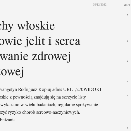
05/12/2022
ART
chy włoskie
wie jelit i serca
wanie zdrowej
towej
z:Evangelyn Rodriguez Kopiuj adres URL1,270WIDOKI
ie z pewnością znajdują się na szczycie listy
Jak wykazano w wielu badaniach, regularne spożywanie
zyć ryzyko chorób sercowo-naczyniowych,
bniżania