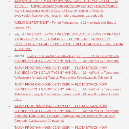
TAJEMNICE JAK RZĄDZONY BYŁ NASZ ŚWIAT OD TYSIĘCY LAT… DO
TERAZ !!!
-
Ukryty Globalny Syndykat Przestępczy, który rządzi światem:
Klany i powiązania rodzinne Czarnej Szlachty, rodzin królewskich,
żydowskich i bankierskich oraz ich sfery nadzoru i zarządzania
WIELKI EKSPERYMENT
-
Ponad Majestatyczną 12 – aktualizacja filmu z
napisami PL
adamd
-
NA ŻYWO: JAPONIA WŁAŚNIE STAŁA SIĘ PIERWSZYM KRAJEM,
KTÓRY OFICJALNIE ZATWIERDZIŁ TECHNOLOGIĘ MEDBED DO
UŻYTKU W SZPITALACH PUBLICZNYCH. MEDIA CAŁKOWICIE MILCZĄ NA
TEN TEMAT
adamd
-
TAJNY PROGRAM KOSMICZNY (SSP) — FLOTA STRAŻNIKÓW
SŁONECZNYCH I GALAKTYCZNY HANDEL. … Mr. KidPool na Telegramie
TAJNY PROGRAM KOSMICZNY (SSP) — FLOTA STRAŻNIKÓW
SŁONECZNYCH I GALAKTYCZNY HANDEL. … Mr. KidPool na Telegramie
-
Wyjaśnienia Aktualizacji Tajnych Programów Kosmicznych, Odcinek 2
TAJNY PROGRAM KOSMICZNY (SSP) — FLOTA STRAŻNIKÓW
SŁONECZNYCH I GALAKTYCZNY HANDEL. … Mr. KidPool na Telegramie
-
Aktualizacje Tajnych Programów Kosmicznych, Odcinek 8 – Grupa Oriona,
Cz. 1
TAJNY PROGRAM KOSMICZNY (SSP) — FLOTA STRAŻNIKÓW
SŁONECZNYCH I GALAKTYCZNY HANDEL. … Mr. KidPool na Telegramie
-
Spotkanie Rady Super-Federacji Intergalaktycznej i Strażników Lokalnej
Gromady Galaktycznej 20 galaktyk
TAJNY PROGRAM KOSMICZNY (SSP) — FLOTA STRAŻNIKÓW