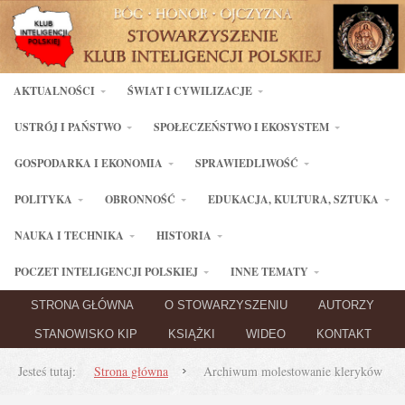
AKTUALNOŚCI
ŚWIAT I CYWILIZACJE
USTRÓJ I PAŃSTWO
SPOŁECZEŃSTWO I EKOSYSTEM
GOSPODARKA I EKONOMIA
SPRAWIEDLIWOŚĆ
POLITYKA
OBRONNOŚĆ
EDUKACJA, KULTURA, SZTUKA
NAUKA I TECHNIKA
HISTORIA
POCZET INTELIGENCJI POLSKIEJ
INNE TEMATY
STRONA GŁÓWNA
O STOWARZYSZENIU
AUTORZY
STANOWISKO KIP
KSIĄŻKI
WIDEO
KONTAKT
Jesteś tutaj:
Strona główna
Archiwum molestowanie kleryków