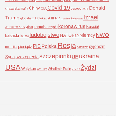
Covid-19
Donald
Chiny
CIA
chazarska mafia
depopulacja
Izrael
Trump
globalizm
Holokaust
III RP
II wojna światowa
koronawirus
Kościół
kontrola umysłu
Jarosław Kaczyński
ludobójstwo
NWO
Niemcy
NATO
katolicki
lichwa
NBP
Rosja
PiS
Polska
syjonizm
pieniądz
pedofilia
satanizm
szczepionki
ukraina
UE
Syria
szczepienia
USA
Żydzi
Watykan
Władimir Putin
wybory
ZSRR