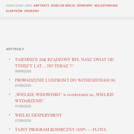
OZNACZONY JAKO:
ABP PAETZ
,
BABILON WIELKI
,
EPISKOPAT
,
MOLESTOWANIE
KLERYKÓW
,
URODZINY
ARTYKUŁY
TAJEMNICE JAK RZĄDZONY BYŁ NASZ ŚWIAT OD
TYSIĘCY LAT… DO TERAZ !!!
08/08/2026
PROWADZENIE LUDZKOŚCI DO WZNIESIENIA￼ ￼
07/08/2026
„WIELKIE WIDOWISKO” w oczekiwaniu na „WIELKIE
WYDARZENIE”
07/08/2026
WIELKI EKSPERYMENT
07/08/2026
TAJNY PROGRAM KOSMICZNY (SSP) — FLOTA