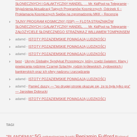
SŁONECZNYCH I GALAKTYCZNY HANDEL. … Mr. KidPool na Telegramie
-
Wyjaśnienia Aktualizacji Tajnych Programów Kosmicznych, Odcinek 6 –
Proklamacja Kosmicznych Sądów na zgromadzeniu MKK – Recenzja
TAJNY PROGRAM KOSMICZNY (SSP) — FLOTA STRAŻNIKÓW
SŁONECZNYCH I GALAKTYCZNY HANDEL. … Mr. KidPool na Telegramie
-
ZAŁOŻYCIELE SŁONECZNEGO STRAŻNIKA Z WILLIAMEM TOMPKINSEM
adamd
-
ISTOTY POZAZIEMSKIE POMAGAJĄ LUDZKOŚCI
adamd
-
ISTOTY POZAZIEMSKIE POMAGAJĄ LUDZKOŚCI
adamd
-
ISTOTY POZAZIEMSKIE POMAGAJĄ LUDZKOŚCI
best
-
Ukryty Globalny Syndykat Przestępczy, który rządzi światem: Klany i
powiązania rodzinne Czarnej Szlachty, rodzin królewskich, żydowskich i
bankierskich oraz ich sfery nadzoru i zarządzania
adamd
-
ISTOTY POZAZIEMSKIE POMAGAJĄ LUDZKOŚCI
adamd
-
Pamięć duszy — “po drugiej stronie okazuje się, że to była tylko gra”
— Jarosław Dobrucki
adamd
-
ISTOTY POZAZIEMSKIE POMAGAJĄ LUDZKOŚCI
TAGI
5G
Benjamin Fulford
"PLANDEMIA"
antypolonizm
banki
Białoruś