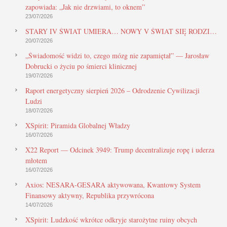
zapowiada: „Jak nie drzwiami, to oknem”
23/07/2026
STARY IV ŚWIAT UMIERA… NOWY V ŚWIAT SIĘ RODZI…
20/07/2026
„Świadomość widzi to, czego mózg nie zapamiętał” — Jarosław
Dobrucki o życiu po śmierci klinicznej
19/07/2026
Raport energetyczny sierpień 2026 – Odrodzenie Cywilizacji
Ludzi
18/07/2026
XSpirit: Piramida Globalnej Władzy
16/07/2026
X22 Report — Odcinek 3949: Trump decentralizuje ropę i uderza
młotem
16/07/2026
Axios: NESARA-GESARA aktywowana, Kwantowy System
Finansowy aktywny, Republika przywrócona
14/07/2026
XSpirit: Ludzkość wkrótce odkryje starożytne ruiny obcych