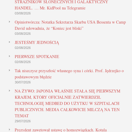
STRAŻNIKÓW SŁONECZNYCH I GALAKTYCZNY
HANDEL. … Mr. KidPool na Telegramie
03/08/2026
Opiniotwórcza: Notatka Sekretarza Skarbu USA Bessenta w Camp
David udowadnia, że “Koniec jest bliski”
03/08/2026
JESTEŚMY JEDNOŚCIĄ
02/08/2026
PIERWSZE SPOTKANIE
02/08/2026
Tak niszczysz przyszłość własnego syna i córki. Prof. Jędrzejko o
podstawowym błędzie
30/07/2026
NA ŻYWO: JAPONIA WŁAŚNIE STAŁA SIĘ PIERWSZYM
KRAJEM, KTÓRY OFICJALNIE ZATWIERDZIŁ
TECHNOLOGIĘ MEDBED DO UŻYTKU W SZPITALACH
PUBLICZNYCH. MEDIA CAŁKOWICIE MILCZĄ NA TEN
TEMAT
29/07/2026
Prezydent zawetował ustawę o homozwiązkach. Kotula