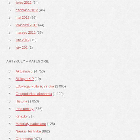
lipiec 2012
(34)
czerwiec 2012
(46)
maj 2012
(26)
kwiecień 2012
(44)
marzec 2012
(36)
luty 2012
(19)
luty 202
(1)
ARTYKUŁY – KATEGORIE
Aktualności
(4 753)
Biuletyn KIP
(19)
Edukacja, kultura, sztuka
(2 065)
Gospodarka i ekonomia
(1 120)
Historia
(1 053)
Inne tematy
(376)
Książki
(71)
Materiały nadesłane
(128)
Nauka i technika
(862)
Obronność
(473)