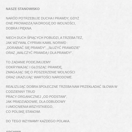
NASZE STANOWISKO
NARÓD POTRZEBUJE DUCHA I PRAWDY, GDYŻ
ONE PROWADZĄ NA DROGĘ DO WOLNOŚCI,
DOBRA I PIĘKNA.
NIECH DUCH ŚPIĄCYCH POBUDZI, A TRZEBA TEŻ,
JAK WZYWAŁ CYPRIAN KAMIL NORWID :
„DORABIAĆ SIĘ PRAWDY”, „SŁUŻYĆ PRAWDZIE”
ORAZ „WALCZYĆ PRAWDĄ I DLA PRAWDY”.
TO ZADANIE PODEJMUJEMY
ODKRYWAJĄC I GŁOSZĄC PRAWDĘ,
ZMAGAJĄC SIĘ O POSZERZENIE WOLNOŚCI
ORAZ UKAZUJĄC WARTOŚCI NARODOWE.
REALIZUJĄC DOBRA SPOŁECZNE TRZEBA NAM PRZEKŁADAĆ SŁOWA W
CODZIENNY TRUD
PRACY ORGANICZNEJ „OD PODSTAW”,
JAK PRADZIADOWIE, DLA ODBUDOWY
I UMOCNIENIA WSZYSTKIEGO,
CO POLSKĘ STANOWI.
DO TEGO WZYWAMY KAŻDEGO POLAKA.
ARCHIWA