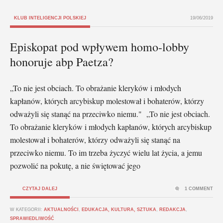
KLUB INTELIGENCJI POLSKIEJ
19/06/2019
Episkopat pod wpływem homo-lobby
honoruje abp Paetza?
„To nie jest obciach. To obrażanie kleryków i młodych
kapłanów, których arcybiskup molestował i bohaterów, którzy
odważyli się stanąć na przeciwko niemu." „To nie jest obciach.
To obrażanie kleryków i młodych kapłanów, których arcybiskup
molestował i bohaterów, którzy odważyli się stanąć na
przeciwko niemu. To im trzeba życzyć wielu lat życia, a jemu
pozwolić na pokutę, a nie świętować jego
CZYTAJ DALEJ
1 COMMENT
W KATEGORII:
AKTUALNOŚCI
,
EDUKACJA, KULTURA, SZTUKA
,
REDAKCJA
,
SPRAWIEDLIWOŚĆ