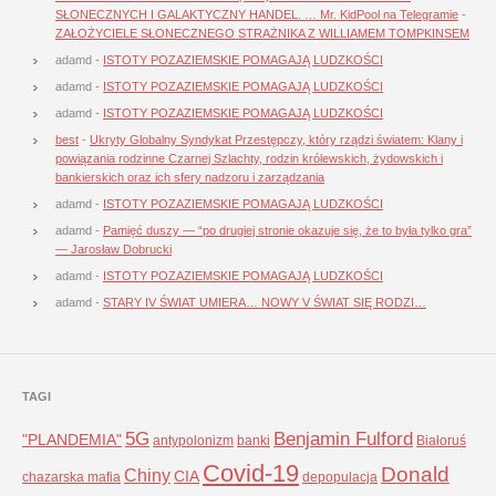
SŁONECZNYCH I GALAKTYCZNY HANDEL. … Mr. KidPool na Telegramie
-
ZAŁOŻYCIELE SŁONECZNEGO STRAŻNIKA Z WILLIAMEM TOMPKINSEM
adamd
-
ISTOTY POZAZIEMSKIE POMAGAJĄ LUDZKOŚCI
adamd
-
ISTOTY POZAZIEMSKIE POMAGAJĄ LUDZKOŚCI
adamd
-
ISTOTY POZAZIEMSKIE POMAGAJĄ LUDZKOŚCI
best
-
Ukryty Globalny Syndykat Przestępczy, który rządzi światem: Klany i
powiązania rodzinne Czarnej Szlachty, rodzin królewskich, żydowskich i
bankierskich oraz ich sfery nadzoru i zarządzania
adamd
-
ISTOTY POZAZIEMSKIE POMAGAJĄ LUDZKOŚCI
adamd
-
Pamięć duszy — “po drugiej stronie okazuje się, że to była tylko gra”
— Jarosław Dobrucki
adamd
-
ISTOTY POZAZIEMSKIE POMAGAJĄ LUDZKOŚCI
adamd
-
STARY IV ŚWIAT UMIERA… NOWY V ŚWIAT SIĘ RODZI…
TAGI
5G
Benjamin Fulford
"PLANDEMIA"
antypolonizm
banki
Białoruś
Covid-19
Donald
Chiny
CIA
chazarska mafia
depopulacja