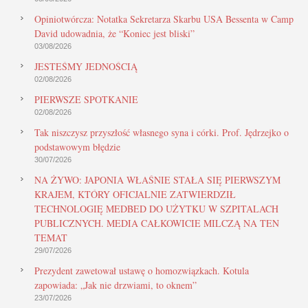
Opiniotwórcza: Notatka Sekretarza Skarbu USA Bessenta w Camp
David udowadnia, że “Koniec jest bliski”
03/08/2026
JESTEŚMY JEDNOŚCIĄ
02/08/2026
PIERWSZE SPOTKANIE
02/08/2026
Tak niszczysz przyszłość własnego syna i córki. Prof. Jędrzejko o
podstawowym błędzie
30/07/2026
NA ŻYWO: JAPONIA WŁAŚNIE STAŁA SIĘ PIERWSZYM
KRAJEM, KTÓRY OFICJALNIE ZATWIERDZIŁ
TECHNOLOGIĘ MEDBED DO UŻYTKU W SZPITALACH
PUBLICZNYCH. MEDIA CAŁKOWICIE MILCZĄ NA TEN
TEMAT
29/07/2026
Prezydent zawetował ustawę o homozwiązkach. Kotula
zapowiada: „Jak nie drzwiami, to oknem”
23/07/2026