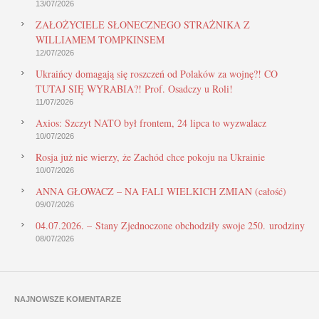
13/07/2026
ZAŁOŻYCIELE SŁONECZNEGO STRAŻNIKA Z
WILLIAMEM TOMPKINSEM
12/07/2026
Ukraińcy domagają się roszczeń od Polaków za wojnę?! CO
TUTAJ SIĘ WYRABIA?! Prof. Osadczy u Roli!
11/07/2026
Axios: Szczyt NATO był frontem, 24 lipca to wyzwalacz
10/07/2026
Rosja już nie wierzy, że Zachód chce pokoju na Ukrainie
10/07/2026
ANNA GŁOWACZ – NA FALI WIELKICH ZMIAN (całość)
09/07/2026
04.07.2026. – Stany Zjednoczone obchodziły swoje 250. urodziny
08/07/2026
NAJNOWSZE KOMENTARZE