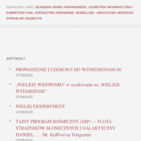
OZNACZONY JAKO:
AKADEMIA SPORU FINANSOWEGO
,
ASYMETRIA INFORMACYJNA I
KOMPETENCYJNA
,
DORADZTWO FINANSOWE
,
MISSELLING - NIEUCZCIWA SPRZEDAŻ
,
STANISŁAW ADAMCZYK
ARTYKUŁY
PROWADZENIE LUDZKOŚCI DO WZNIESIENIA￼ ￼
07/08/2026
„WIELKIE WIDOWISKO” w oczekiwaniu na „WIELKIE
WYDARZENIE”
07/08/2026
WIELKI EKSPERYMENT
07/08/2026
TAJNY PROGRAM KOSMICZNY (SSP) — FLOTA
STRAŻNIKÓW SŁONECZNYCH I GALAKTYCZNY
HANDEL. … Mr. KidPool na Telegramie
03/08/2026