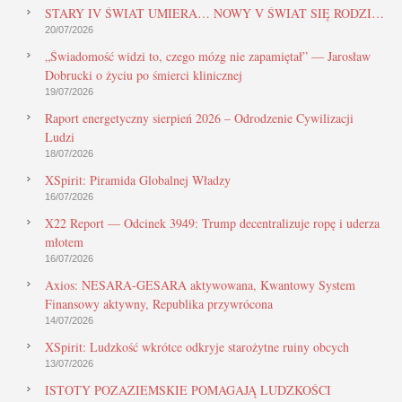
STARY IV ŚWIAT UMIERA… NOWY V ŚWIAT SIĘ RODZI…
20/07/2026
„Świadomość widzi to, czego mózg nie zapamiętał” — Jarosław
Dobrucki o życiu po śmierci klinicznej
19/07/2026
Raport energetyczny sierpień 2026 – Odrodzenie Cywilizacji
Ludzi
18/07/2026
XSpirit: Piramida Globalnej Władzy
16/07/2026
X22 Report — Odcinek 3949: Trump decentralizuje ropę i uderza
młotem
16/07/2026
Axios: NESARA-GESARA aktywowana, Kwantowy System
Finansowy aktywny, Republika przywrócona
14/07/2026
XSpirit: Ludzkość wkrótce odkryje starożytne ruiny obcych
13/07/2026
ISTOTY POZAZIEMSKIE POMAGAJĄ LUDZKOŚCI