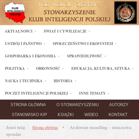
AKTUALNOŚCI
ŚWIAT I CYWILIZACJE
USTRÓJ I PAŃSTWO
SPOŁECZEŃSTWO I EKOSYSTEM
GOSPODARKA I EKONOMIA
SPRAWIEDLIWOŚĆ
POLITYKA
OBRONNOŚĆ
EDUKACJA, KULTURA, SZTUKA
NAUKA I TECHNIKA
HISTORIA
POCZET INTELIGENCJI POLSKIEJ
INNE TEMATY
STRONA GŁÓWNA
O STOWARZYSZENIU
AUTORZY
STANOWISKO KIP
KSIĄŻKI
WIDEO
KONTAKT
Jesteś tutaj:
Strona główna
Archiwum misselling – nieuczciwa
sprzedaż