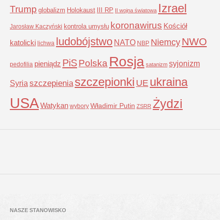
Izrael
Trump
globalizm
Holokaust
III RP
II wojna światowa
koronawirus
Kościół
kontrola umysłu
Jarosław Kaczyński
ludobójstwo
NWO
Niemcy
NATO
katolicki
lichwa
NBP
Rosja
PiS
Polska
syjonizm
pieniądz
pedofilia
satanizm
szczepionki
ukraina
UE
Syria
szczepienia
USA
Żydzi
Watykan
Władimir Putin
wybory
ZSRR
NASZE STANOWISKO