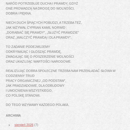
NARÓD POTRZEBUJE DUCHA I PRAWDY, GDYŻ
ONE PROWADZĄ NA DROGĘ DO WOLNOŚCI,
DOBRA I PIĘKNA.
NIECH DUCH ŚPIĄCYCH POBUDZI, A TRZEBA TEŻ,
JAK WZYWAŁ CYPRIAN KAMIL NORWID :
„DORABIAĆ SIĘ PRAWDY”, „SŁUŻYĆ PRAWDZIE”
ORAZ „WALCZYĆ PRAWDĄ I DLA PRAWDY”.
TO ZADANIE PODEJMUJEMY
ODKRYWAJĄC I GŁOSZĄC PRAWDĘ,
ZMAGAJĄC SIĘ O POSZERZENIE WOLNOŚCI
ORAZ UKAZUJĄC WARTOŚCI NARODOWE.
REALIZUJĄC DOBRA SPOŁECZNE TRZEBA NAM PRZEKŁADAĆ SŁOWA W
CODZIENNY TRUD
PRACY ORGANICZNEJ „OD PODSTAW”,
JAK PRADZIADOWIE, DLA ODBUDOWY
I UMOCNIENIA WSZYSTKIEGO,
CO POLSKĘ STANOWI.
DO TEGO WZYWAMY KAŻDEGO POLAKA.
ARCHIWA
sierpień 2026
(7)