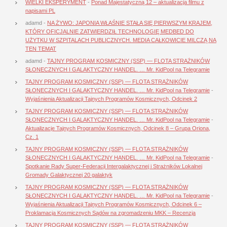
WIELKI EKSPERYMENT
-
Ponad Majestatyczną 12 – aktualizacja filmu z
napisami PL
adamd
-
NA ŻYWO: JAPONIA WŁAŚNIE STAŁA SIĘ PIERWSZYM KRAJEM,
KTÓRY OFICJALNIE ZATWIERDZIŁ TECHNOLOGIĘ MEDBED DO
UŻYTKU W SZPITALACH PUBLICZNYCH. MEDIA CAŁKOWICIE MILCZĄ NA
TEN TEMAT
adamd
-
TAJNY PROGRAM KOSMICZNY (SSP) — FLOTA STRAŻNIKÓW
SŁONECZNYCH I GALAKTYCZNY HANDEL. … Mr. KidPool na Telegramie
TAJNY PROGRAM KOSMICZNY (SSP) — FLOTA STRAŻNIKÓW
SŁONECZNYCH I GALAKTYCZNY HANDEL. … Mr. KidPool na Telegramie
-
Wyjaśnienia Aktualizacji Tajnych Programów Kosmicznych, Odcinek 2
TAJNY PROGRAM KOSMICZNY (SSP) — FLOTA STRAŻNIKÓW
SŁONECZNYCH I GALAKTYCZNY HANDEL. … Mr. KidPool na Telegramie
-
Aktualizacje Tajnych Programów Kosmicznych, Odcinek 8 – Grupa Oriona,
Cz. 1
TAJNY PROGRAM KOSMICZNY (SSP) — FLOTA STRAŻNIKÓW
SŁONECZNYCH I GALAKTYCZNY HANDEL. … Mr. KidPool na Telegramie
-
Spotkanie Rady Super-Federacji Intergalaktycznej i Strażników Lokalnej
Gromady Galaktycznej 20 galaktyk
TAJNY PROGRAM KOSMICZNY (SSP) — FLOTA STRAŻNIKÓW
SŁONECZNYCH I GALAKTYCZNY HANDEL. … Mr. KidPool na Telegramie
-
Wyjaśnienia Aktualizacji Tajnych Programów Kosmicznych, Odcinek 6 –
Proklamacja Kosmicznych Sądów na zgromadzeniu MKK – Recenzja
TAJNY PROGRAM KOSMICZNY (SSP) — FLOTA STRAŻNIKÓW