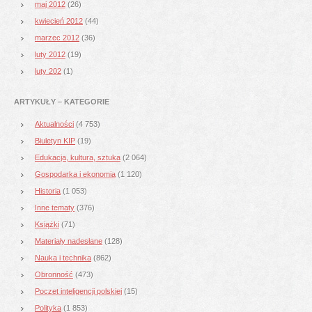
maj 2012
(26)
kwiecień 2012
(44)
marzec 2012
(36)
luty 2012
(19)
luty 202
(1)
ARTYKUŁY – KATEGORIE
Aktualności
(4 753)
Biuletyn KIP
(19)
Edukacja, kultura, sztuka
(2 064)
Gospodarka i ekonomia
(1 120)
Historia
(1 053)
Inne tematy
(376)
Książki
(71)
Materiały nadesłane
(128)
Nauka i technika
(862)
Obronność
(473)
Poczet inteligencji polskiej
(15)
Polityka
(1 853)