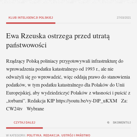
KLUB INTELIGENCJI POLSKIEJ
27/03/2021
Ewa Rzeuska ostrzega przed utratą
państwowości
Rządzący Polską poliniacy przygotowywali infrastrukturę do
wprowadzenia podatku katastralnego od 1993 r., ale nie
odważyli się go wprowadzić, więc oddają prawo do stanowienia
podatków, w tym podatku katastralnego dla Polaków do Unii
Europejskiej, aby wydziedziczyć Polaków z własności i puścić z
„torbami”. Redakcja KIP https://youtu.be/vy-DlP_uKXM Za:
CW24tv Wybrane
CZYTAJ DALEJ
SKOMENTUJ
W KATEGORII:
POLITYKA
,
REDAKCJA
,
USTRÓJ I PAŃSTWO