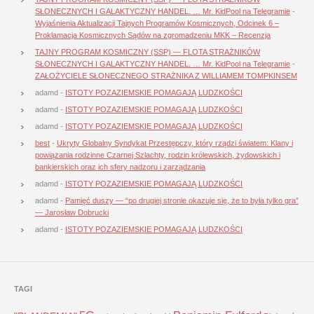
SŁONECZNYCH I GALAKTYCZNY HANDEL. … Mr. KidPool na Telegramie
-
Wyjaśnienia Aktualizacji Tajnych Programów Kosmicznych, Odcinek 6 –
Proklamacja Kosmicznych Sądów na zgromadzeniu MKK – Recenzja
TAJNY PROGRAM KOSMICZNY (SSP) — FLOTA STRAŻNIKÓW
SŁONECZNYCH I GALAKTYCZNY HANDEL. … Mr. KidPool na Telegramie
-
ZAŁOŻYCIELE SŁONECZNEGO STRAŻNIKA Z WILLIAMEM TOMPKINSEM
adamd
-
ISTOTY POZAZIEMSKIE POMAGAJĄ LUDZKOŚCI
adamd
-
ISTOTY POZAZIEMSKIE POMAGAJĄ LUDZKOŚCI
adamd
-
ISTOTY POZAZIEMSKIE POMAGAJĄ LUDZKOŚCI
best
-
Ukryty Globalny Syndykat Przestępczy, który rządzi światem: Klany i
powiązania rodzinne Czarnej Szlachty, rodzin królewskich, żydowskich i
bankierskich oraz ich sfery nadzoru i zarządzania
adamd
-
ISTOTY POZAZIEMSKIE POMAGAJĄ LUDZKOŚCI
adamd
-
Pamięć duszy — “po drugiej stronie okazuje się, że to była tylko gra”
— Jarosław Dobrucki
adamd
-
ISTOTY POZAZIEMSKIE POMAGAJĄ LUDZKOŚCI
TAGI