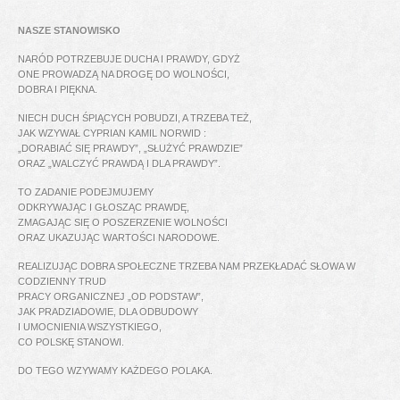
NASZE STANOWISKO
NARÓD POTRZEBUJE DUCHA I PRAWDY, GDYŻ
ONE PROWADZĄ NA DROGĘ DO WOLNOŚCI,
DOBRA I PIĘKNA.
NIECH DUCH ŚPIĄCYCH POBUDZI, A TRZEBA TEŻ,
JAK WZYWAŁ CYPRIAN KAMIL NORWID :
„DORABIAĆ SIĘ PRAWDY”, „SŁUŻYĆ PRAWDZIE”
ORAZ „WALCZYĆ PRAWDĄ I DLA PRAWDY”.
TO ZADANIE PODEJMUJEMY
ODKRYWAJĄC I GŁOSZĄC PRAWDĘ,
ZMAGAJĄC SIĘ O POSZERZENIE WOLNOŚCI
ORAZ UKAZUJĄC WARTOŚCI NARODOWE.
REALIZUJĄC DOBRA SPOŁECZNE TRZEBA NAM PRZEKŁADAĆ SŁOWA W
CODZIENNY TRUD
PRACY ORGANICZNEJ „OD PODSTAW”,
JAK PRADZIADOWIE, DLA ODBUDOWY
I UMOCNIENIA WSZYSTKIEGO,
CO POLSKĘ STANOWI.
DO TEGO WZYWAMY KAŻDEGO POLAKA.