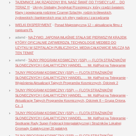
TAJEMNICE JAK RZĄDZONY BYŁ NASZ ŚWIAT OD TYSIĘCY LAT… DO
TERAZ !!!
-
Ukryty Globalny Syndykat Przestępczy, który rządzi światem:
Klany i powiązania rodzinne Czarnej Szlachty, rodzin królewskich,
żydowskich i bankierskich oraz ich sfery nadzoru i zarządzania
WIELKI EKSPERYMENT
-
Ponad Majestatyczną 12 – aktualizacja filmu z
napisami PL
adamd
-
NA ŻYWO: JAPONIA WŁAŚNIE STAŁA SIĘ PIERWSZYM KRAJEM,
KTÓRY OFICJALNIE ZATWIERDZIŁ TECHNOLOGIĘ MEDBED DO
UŻYTKU W SZPITALACH PUBLICZNYCH. MEDIA CAŁKOWICIE MILCZĄ NA
TEN TEMAT
adamd
-
TAJNY PROGRAM KOSMICZNY (SSP) — FLOTA STRAŻNIKÓW
SŁONECZNYCH I GALAKTYCZNY HANDEL. … Mr. KidPool na Telegramie
TAJNY PROGRAM KOSMICZNY (SSP) — FLOTA STRAŻNIKÓW
SŁONECZNYCH I GALAKTYCZNY HANDEL. … Mr. KidPool na Telegramie
-
Wyjaśnienia Aktualizacji Tajnych Programów Kosmicznych, Odcinek 2
TAJNY PROGRAM KOSMICZNY (SSP) — FLOTA STRAŻNIKÓW
SŁONECZNYCH I GALAKTYCZNY HANDEL. … Mr. KidPool na Telegramie
-
Aktualizacje Tajnych Programów Kosmicznych, Odcinek 8 – Grupa Oriona,
Cz. 1
TAJNY PROGRAM KOSMICZNY (SSP) — FLOTA STRAŻNIKÓW
SŁONECZNYCH I GALAKTYCZNY HANDEL. … Mr. KidPool na Telegramie
-
Spotkanie Rady Super-Federacji Intergalaktycznej i Strażników Lokalnej
Gromady Galaktycznej 20 galaktyk
TAJNY PROGRAM KOSMICZNY (SSP) — FLOTA STRAŻNIKÓW