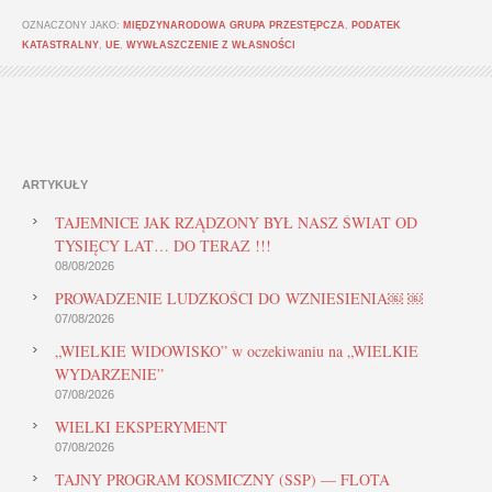
OZNACZONY JAKO:
MIĘDZYNARODOWA GRUPA PRZESTĘPCZA
,
PODATEK
KATASTRALNY
,
UE
,
WYWŁASZCZENIE Z WŁASNOŚCI
ARTYKUŁY
TAJEMNICE JAK RZĄDZONY BYŁ NASZ ŚWIAT OD
TYSIĘCY LAT… DO TERAZ !!!
08/08/2026
PROWADZENIE LUDZKOŚCI DO WZNIESIENIA￼ ￼
07/08/2026
„WIELKIE WIDOWISKO” w oczekiwaniu na „WIELKIE
WYDARZENIE”
07/08/2026
WIELKI EKSPERYMENT
07/08/2026
TAJNY PROGRAM KOSMICZNY (SSP) — FLOTA