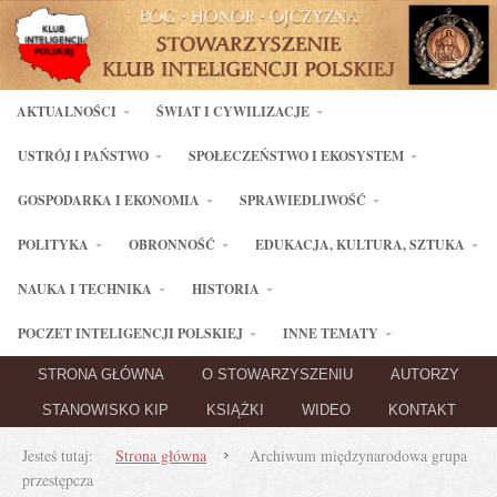
AKTUALNOŚCI
ŚWIAT I CYWILIZACJE
USTRÓJ I PAŃSTWO
SPOŁECZEŃSTWO I EKOSYSTEM
GOSPODARKA I EKONOMIA
SPRAWIEDLIWOŚĆ
POLITYKA
OBRONNOŚĆ
EDUKACJA, KULTURA, SZTUKA
NAUKA I TECHNIKA
HISTORIA
POCZET INTELIGENCJI POLSKIEJ
INNE TEMATY
STRONA GŁÓWNA
O STOWARZYSZENIU
AUTORZY
STANOWISKO KIP
KSIĄŻKI
WIDEO
KONTAKT
Jesteś tutaj:
Strona główna
Archiwum międzynarodowa grupa
przestępcza