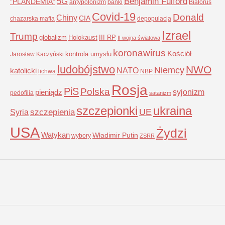
5G
Benjamin Fulford
"PLANDEMIA"
antypolonizm
banki
Białoruś
Covid-19
Donald
Chiny
CIA
chazarska mafia
depopulacja
Izrael
Trump
globalizm
Holokaust
III RP
II wojna światowa
koronawirus
Kościół
kontrola umysłu
Jarosław Kaczyński
ludobójstwo
NWO
Niemcy
NATO
katolicki
lichwa
NBP
Rosja
PiS
Polska
syjonizm
pieniądz
pedofilia
satanizm
szczepionki
ukraina
UE
Syria
szczepienia
USA
Żydzi
Watykan
Władimir Putin
wybory
ZSRR