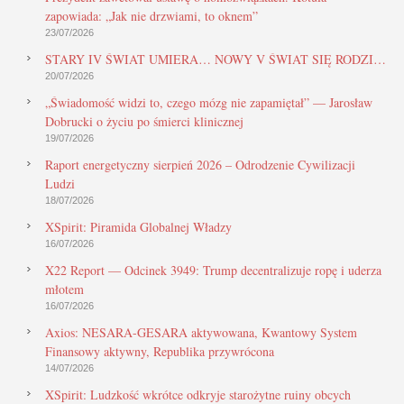
zapowiada: „Jak nie drzwiami, to oknem”
23/07/2026
STARY IV ŚWIAT UMIERA… NOWY V ŚWIAT SIĘ RODZI…
20/07/2026
„Świadomość widzi to, czego mózg nie zapamiętał” — Jarosław
Dobrucki o życiu po śmierci klinicznej
19/07/2026
Raport energetyczny sierpień 2026 – Odrodzenie Cywilizacji
Ludzi
18/07/2026
XSpirit: Piramida Globalnej Władzy
16/07/2026
X22 Report — Odcinek 3949: Trump decentralizuje ropę i uderza
młotem
16/07/2026
Axios: NESARA-GESARA aktywowana, Kwantowy System
Finansowy aktywny, Republika przywrócona
14/07/2026
XSpirit: Ludzkość wkrótce odkryje starożytne ruiny obcych