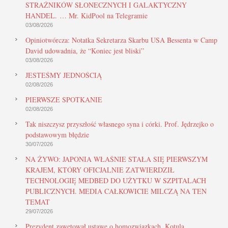
STRAŻNIKÓW SŁONECZNYCH I GALAKTYCZNY
HANDEL. … Mr. KidPool na Telegramie
03/08/2026
Opiniotwórcza: Notatka Sekretarza Skarbu USA Bessenta w Camp
David udowadnia, że “Koniec jest bliski”
03/08/2026
JESTEŚMY JEDNOŚCIĄ
02/08/2026
PIERWSZE SPOTKANIE
02/08/2026
Tak niszczysz przyszłość własnego syna i córki. Prof. Jędrzejko o
podstawowym błędzie
30/07/2026
NA ŻYWO: JAPONIA WŁAŚNIE STAŁA SIĘ PIERWSZYM
KRAJEM, KTÓRY OFICJALNIE ZATWIERDZIŁ
TECHNOLOGIĘ MEDBED DO UŻYTKU W SZPITALACH
PUBLICZNYCH. MEDIA CAŁKOWICIE MILCZĄ NA TEN
TEMAT
29/07/2026
Prezydent zawetował ustawę o homozwiązkach. Kotula