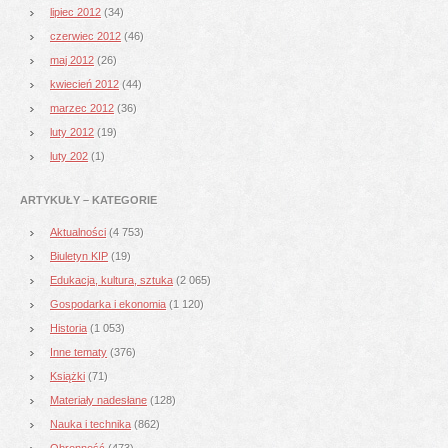
lipiec 2012
(34)
czerwiec 2012
(46)
maj 2012
(26)
kwiecień 2012
(44)
marzec 2012
(36)
luty 2012
(19)
luty 202
(1)
ARTYKUŁY – KATEGORIE
Aktualności
(4 753)
Biuletyn KIP
(19)
Edukacja, kultura, sztuka
(2 065)
Gospodarka i ekonomia
(1 120)
Historia
(1 053)
Inne tematy
(376)
Książki
(71)
Materiały nadesłane
(128)
Nauka i technika
(862)
Obronność
(473)