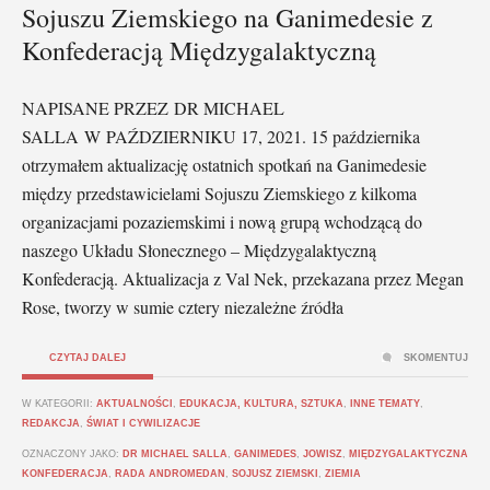
Sojuszu Ziemskiego na Ganimedesie z
Konfederacją Międzygalaktyczną
NAPISANE PRZEZ DR MICHAEL
SALLA W PAŹDZIERNIKU 17, 2021. 15 października
otrzymałem aktualizację ostatnich spotkań na Ganimedesie
między przedstawicielami Sojuszu Ziemskiego z kilkoma
organizacjami pozaziemskimi i nową grupą wchodzącą do
naszego Układu Słonecznego – Międzygalaktyczną
Konfederacją. Aktualizacja z Val Nek, przekazana przez Megan
Rose, tworzy w sumie cztery niezależne źródła
CZYTAJ DALEJ
SKOMENTUJ
W KATEGORII:
AKTUALNOŚCI
,
EDUKACJA, KULTURA, SZTUKA
,
INNE TEMATY
,
REDAKCJA
,
ŚWIAT I CYWILIZACJE
OZNACZONY JAKO:
DR MICHAEL SALLA
,
GANIMEDES
,
JOWISZ
,
MIĘDZYGALAKTYCZNA
KONFEDERACJA
,
RADA ANDROMEDAN
,
SOJUSZ ZIEMSKI
,
ZIEMIA