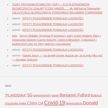
TAJNY PROGRAM KOSMICZNY (SSP) — FLOTA STRAŻNIKÓW
SŁONECZNYCH I GALAKTYCZNY HANDEL. … Mr. KidPool na Telegramie
-
ZAŁOŻYCIELE SŁONECZNEGO STRAŻNIKA Z WILLIAMEM TOMPKINSEM
adamd
-
ISTOTY POZAZIEMSKIE POMAGAJĄ LUDZKOŚCI
adamd
-
ISTOTY POZAZIEMSKIE POMAGAJĄ LUDZKOŚCI
adamd
-
ISTOTY POZAZIEMSKIE POMAGAJĄ LUDZKOŚCI
best
-
Ukryty Globalny Syndykat Przestępczy, który rządzi światem: Klany i
powiązania rodzinne Czarnej Szlachty, rodzin królewskich, żydowskich i
bankierskich oraz ich sfery nadzoru i zarządzania
adamd
-
ISTOTY POZAZIEMSKIE POMAGAJĄ LUDZKOŚCI
adamd
-
Pamięć duszy — “po drugiej stronie okazuje się, że to była tylko gra”
— Jarosław Dobrucki
adamd
-
ISTOTY POZAZIEMSKIE POMAGAJĄ LUDZKOŚCI
TAGI
5G
Benjamin Fulford
"PLANDEMIA"
antypolonizm
banki
Białoruś
Covid-19
Donald
Chiny
CIA
chazarska mafia
depopulacja