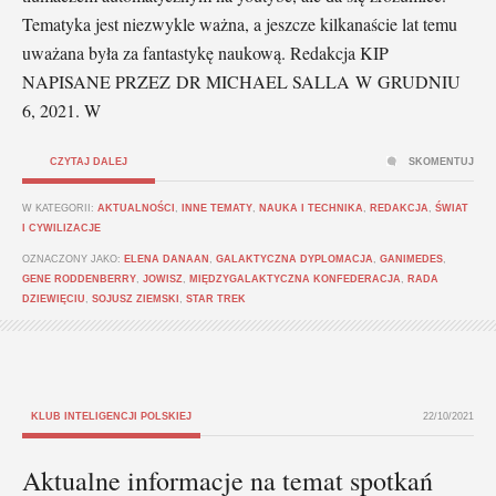
Tematyka jest niezwykle ważna, a jeszcze kilkanaście lat temu
uważana była za fantastykę naukową. Redakcja KIP
NAPISANE PRZEZ DR MICHAEL SALLA W GRUDNIU
6, 2021. W
CZYTAJ DALEJ
SKOMENTUJ
W KATEGORII:
AKTUALNOŚCI
,
INNE TEMATY
,
NAUKA I TECHNIKA
,
REDAKCJA
,
ŚWIAT
I CYWILIZACJE
OZNACZONY JAKO:
ELENA DANAAN
,
GALAKTYCZNA DYPLOMACJA
,
GANIMEDES
,
GENE RODDENBERRY
,
JOWISZ
,
MIĘDZYGALAKTYCZNA KONFEDERACJA
,
RADA
DZIEWIĘCIU
,
SOJUSZ ZIEMSKI
,
STAR TREK
KLUB INTELIGENCJI POLSKIEJ
22/10/2021
Aktualne informacje na temat spotkań