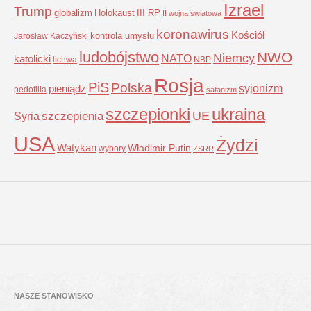
Izrael
Trump
globalizm
Holokaust
III RP
II wojna światowa
koronawirus
Kościół
kontrola umysłu
Jarosław Kaczyński
ludobójstwo
NWO
Niemcy
NATO
katolicki
lichwa
NBP
Rosja
PiS
Polska
syjonizm
pieniądz
pedofilia
satanizm
szczepionki
ukraina
UE
Syria
szczepienia
USA
Żydzi
Watykan
Władimir Putin
wybory
ZSRR
NASZE STANOWISKO