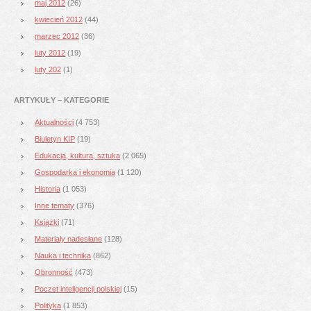
maj 2012
(26)
kwiecień 2012
(44)
marzec 2012
(36)
luty 2012
(19)
luty 202
(1)
ARTYKUŁY – KATEGORIE
Aktualności
(4 753)
Biuletyn KIP
(19)
Edukacja, kultura, sztuka
(2 065)
Gospodarka i ekonomia
(1 120)
Historia
(1 053)
Inne tematy
(376)
Książki
(71)
Materiały nadesłane
(128)
Nauka i technika
(862)
Obronność
(473)
Poczet inteligencji polskiej
(15)
Polityka
(1 853)