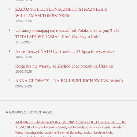
ZAŁOŻYCIELE SŁONECZNEGO STRAŻNIKA Z
WILLIAMEM TOMPKINSEM
12/07/2026
Ukraińcy domagają się roszczeń od Polaków za wojnę?! CO
TUTAJ SIĘ WYRABIA?! Prof. Osadczy u Roli!
11/07/2026
Axios: Szczyt NATO był frontem, 24 lipca to wyzwalacz
10/07/2026
Rosja już nie wierzy, że Zachód chce pokoju na Ukrainie
10/07/2026
ANNA GŁOWACZ – NA FALI WIELKICH ZMIAN (całość)
09/07/2026
NAJNOWSZE KOMENTARZE
TAJEMNICE JAK RZĄDZONY BYŁ NASZ ŚWIAT OD TYSIĘCY LAT… DO
TERAZ !!!
-
Ukryty Globalny Syndykat Przestępczy, który rządzi światem:
Klany i powiązania rodzinne Czarnej Szlachty, rodzin królewskich,