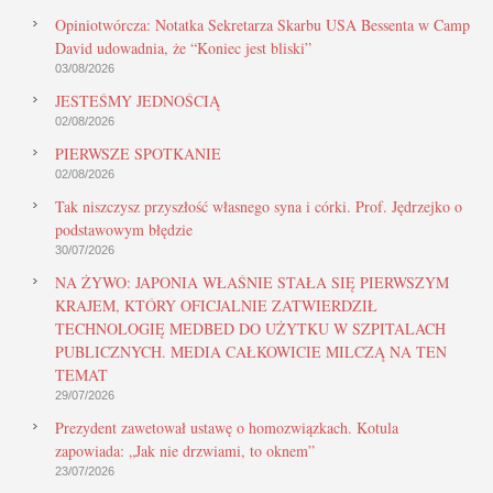
Opiniotwórcza: Notatka Sekretarza Skarbu USA Bessenta w Camp
David udowadnia, że “Koniec jest bliski”
03/08/2026
JESTEŚMY JEDNOŚCIĄ
02/08/2026
PIERWSZE SPOTKANIE
02/08/2026
Tak niszczysz przyszłość własnego syna i córki. Prof. Jędrzejko o
podstawowym błędzie
30/07/2026
NA ŻYWO: JAPONIA WŁAŚNIE STAŁA SIĘ PIERWSZYM
KRAJEM, KTÓRY OFICJALNIE ZATWIERDZIŁ
TECHNOLOGIĘ MEDBED DO UŻYTKU W SZPITALACH
PUBLICZNYCH. MEDIA CAŁKOWICIE MILCZĄ NA TEN
TEMAT
29/07/2026
Prezydent zawetował ustawę o homozwiązkach. Kotula
zapowiada: „Jak nie drzwiami, to oknem”
23/07/2026