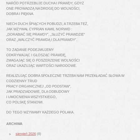
NARÓD POTRZEBUJE DUCHA I PRAWDY, GDYŻ
ONE PROWADZĄ NA DROGĘ DO WOLNOŚCI,
DOBRA I PIĘKNA.
NIECH DUCH ŚPIĄCYCH POBUDZI, A TRZEBA TEŻ,
JAK WZYWAŁ CYPRIAN KAMIL NORWID :
„DORABIAĆ SIĘ PRAWDY”, „SŁUŻYĆ PRAWDZIE”
ORAZ „WALCZYĆ PRAWDĄ I DLA PRAWDY”.
TO ZADANIE PODEJMUJEMY
ODKRYWAJĄC I GŁOSZĄC PRAWDĘ,
ZMAGAJĄC SIĘ O POSZERZENIE WOLNOŚCI
ORAZ UKAZUJĄC WARTOŚCI NARODOWE.
REALIZUJĄC DOBRA SPOŁECZNE TRZEBA NAM PRZEKŁADAĆ SŁOWA W
CODZIENNY TRUD
PRACY ORGANICZNEJ „OD PODSTAW”,
JAK PRADZIADOWIE, DLA ODBUDOWY
I UMOCNIENIA WSZYSTKIEGO,
CO POLSKĘ STANOWI.
DO TEGO WZYWAMY KAŻDEGO POLAKA.
ARCHIWA
sierpień 2026
(8)