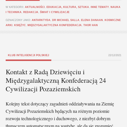
W KATEGORII:
AKTUALNOŚCI
,
EDUKACJA, KULTURA, SZTUKA
,
INNE TEMATY
,
NAUKA
I TECHNIKA
,
REDAKCJA
,
ŚWIAT I CYWILIZACJE
OZNACZONY JAKO:
ANTARKTYDA
,
DR MICHAEL SALLA
,
ELENA DANAAN
,
KOSMICZNE
ARKI
,
KSIĘŻYC
,
MIĘDZYGALAKTYCZNA KONFEDERACJA
,
THOR HAN
KLUB INTELIGENCJI POLSKIEJ
22/12/2021
Kontakt z Radą Dziewięciu i
Międzygalaktyczną Konfederacją 24
Cywilizacji Pozaziemskich
Kolejny tekst dotyczący zagadnień oddziaływania na Ziemię
Cywilizacji Pozaziemskich będących na różnym poziomie
rozwoju technologicznego i duchowego, z niezbyt dobrym
tłumaczem automatycznym na youtybe, ale da się zrozumieć.