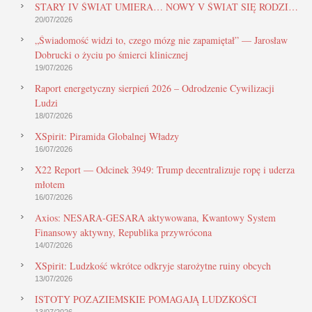
STARY IV ŚWIAT UMIERA… NOWY V ŚWIAT SIĘ RODZI…
20/07/2026
„Świadomość widzi to, czego mózg nie zapamiętał” — Jarosław
Dobrucki o życiu po śmierci klinicznej
19/07/2026
Raport energetyczny sierpień 2026 – Odrodzenie Cywilizacji
Ludzi
18/07/2026
XSpirit: Piramida Globalnej Władzy
16/07/2026
X22 Report — Odcinek 3949: Trump decentralizuje ropę i uderza
młotem
16/07/2026
Axios: NESARA-GESARA aktywowana, Kwantowy System
Finansowy aktywny, Republika przywrócona
14/07/2026
XSpirit: Ludzkość wkrótce odkryje starożytne ruiny obcych
13/07/2026
ISTOTY POZAZIEMSKIE POMAGAJĄ LUDZKOŚCI
13/07/2026