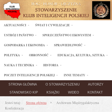
AKTUALNOŚCI
ŚWIAT I CYWILIZACJE
USTRÓJ I PAŃSTWO
SPOŁECZEŃSTWO I EKOSYSTEM
GOSPODARKA I EKONOMIA
SPRAWIEDLIWOŚĆ
POLITYKA
OBRONNOŚĆ
EDUKACJA, KULTURA, SZTUKA
NAUKA I TECHNIKA
HISTORIA
POCZET INTELIGENCJI POLSKIEJ
INNE TEMATY
STRONA GŁÓWNA
O STOWARZYSZENIU
AUTORZY
STANOWISKO KIP
KSIĄŻKI
WIDEO
KONTAKT
Jesteś tutaj:
Strona główna
Archiwum Międzygalaktyczna
Konfederacja