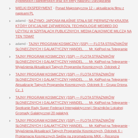
żydowskich i bankierskich oraz ich sfery nadzoru i zarządzania
WIELKI EKSPERYMENT
-
Ponad Majestatyczną 12 – aktualizacja filmu z
napisami PL
adamd
-
NA ŻYWO: JAPONIA WŁAŚNIE STAŁA SIĘ PIERWSZYM KRAJEM,
KTÓRY OFICJALNIE ZATWIERDZIŁ TECHNOLOGIĘ MEDBED DO
UŻYTKU W SZPITALACH PUBLICZNYCH. MEDIA CAŁKOWICIE MILCZĄ NA
TEN TEMAT
adamd
-
TAJNY PROGRAM KOSMICZNY (SSP) — FLOTA STRAŻNIKÓW
SŁONECZNYCH I GALAKTYCZNY HANDEL. … Mr. KidPool na Telegramie
TAJNY PROGRAM KOSMICZNY (SSP) — FLOTA STRAŻNIKÓW
SŁONECZNYCH I GALAKTYCZNY HANDEL. … Mr. KidPool na Telegramie
-
Wyjaśnienia Aktualizacji Tajnych Programów Kosmicznych, Odcinek 2
TAJNY PROGRAM KOSMICZNY (SSP) — FLOTA STRAŻNIKÓW
SŁONECZNYCH I GALAKTYCZNY HANDEL. … Mr. KidPool na Telegramie
-
Aktualizacje Tajnych Programów Kosmicznych, Odcinek 8 – Grupa Oriona,
Cz. 1
TAJNY PROGRAM KOSMICZNY (SSP) — FLOTA STRAŻNIKÓW
SŁONECZNYCH I GALAKTYCZNY HANDEL. … Mr. KidPool na Telegramie
-
Spotkanie Rady Super-Federacji Intergalaktycznej i Strażników Lokalnej
Gromady Galaktycznej 20 galaktyk
TAJNY PROGRAM KOSMICZNY (SSP) — FLOTA STRAŻNIKÓW
SŁONECZNYCH I GALAKTYCZNY HANDEL. … Mr. KidPool na Telegramie
-
Wyjaśnienia Aktualizacji Tajnych Programów Kosmicznych, Odcinek 6 –
Proklamacja Kosmicznych Sądów na zgromadzeniu MKK – Recenzja