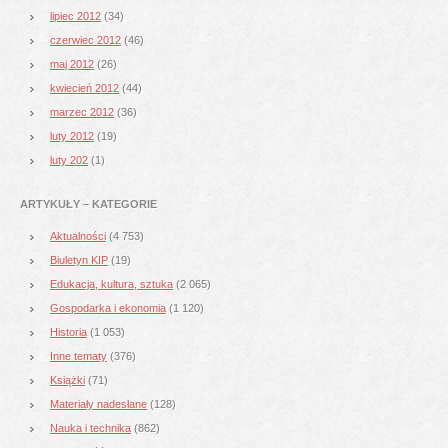
lipiec 2012
(34)
czerwiec 2012
(46)
maj 2012
(26)
kwiecień 2012
(44)
marzec 2012
(36)
luty 2012
(19)
luty 202
(1)
ARTYKUŁY – KATEGORIE
Aktualności
(4 753)
Biuletyn KIP
(19)
Edukacja, kultura, sztuka
(2 065)
Gospodarka i ekonomia
(1 120)
Historia
(1 053)
Inne tematy
(376)
Książki
(71)
Materiały nadesłane
(128)
Nauka i technika
(862)