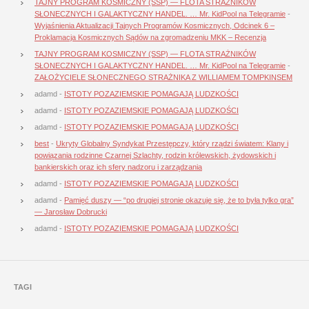
TAJNY PROGRAM KOSMICZNY (SSP) — FLOTA STRAŻNIKÓW
SŁONECZNYCH I GALAKTYCZNY HANDEL. … Mr. KidPool na Telegramie
-
Wyjaśnienia Aktualizacji Tajnych Programów Kosmicznych, Odcinek 6 –
Proklamacja Kosmicznych Sądów na zgromadzeniu MKK – Recenzja
TAJNY PROGRAM KOSMICZNY (SSP) — FLOTA STRAŻNIKÓW
SŁONECZNYCH I GALAKTYCZNY HANDEL. … Mr. KidPool na Telegramie
-
ZAŁOŻYCIELE SŁONECZNEGO STRAŻNIKA Z WILLIAMEM TOMPKINSEM
adamd
-
ISTOTY POZAZIEMSKIE POMAGAJĄ LUDZKOŚCI
adamd
-
ISTOTY POZAZIEMSKIE POMAGAJĄ LUDZKOŚCI
adamd
-
ISTOTY POZAZIEMSKIE POMAGAJĄ LUDZKOŚCI
best
-
Ukryty Globalny Syndykat Przestępczy, który rządzi światem: Klany i
powiązania rodzinne Czarnej Szlachty, rodzin królewskich, żydowskich i
bankierskich oraz ich sfery nadzoru i zarządzania
adamd
-
ISTOTY POZAZIEMSKIE POMAGAJĄ LUDZKOŚCI
adamd
-
Pamięć duszy — “po drugiej stronie okazuje się, że to była tylko gra”
— Jarosław Dobrucki
adamd
-
ISTOTY POZAZIEMSKIE POMAGAJĄ LUDZKOŚCI
TAGI