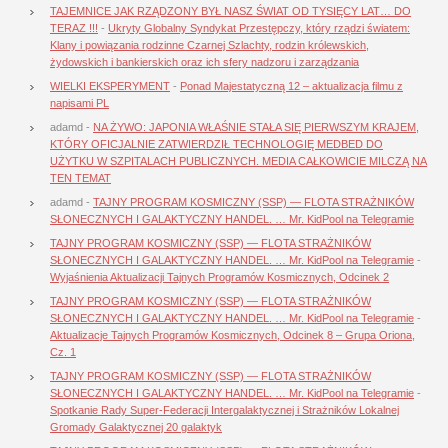
TAJEMNICE JAK RZĄDZONY BYŁ NASZ ŚWIAT OD TYSIĘCY LAT… DO
TERAZ !!!
-
Ukryty Globalny Syndykat Przestępczy, który rządzi światem:
Klany i powiązania rodzinne Czarnej Szlachty, rodzin królewskich,
żydowskich i bankierskich oraz ich sfery nadzoru i zarządzania
WIELKI EKSPERYMENT
-
Ponad Majestatyczną 12 – aktualizacja filmu z
napisami PL
adamd
-
NA ŻYWO: JAPONIA WŁAŚNIE STAŁA SIĘ PIERWSZYM KRAJEM,
KTÓRY OFICJALNIE ZATWIERDZIŁ TECHNOLOGIĘ MEDBED DO
UŻYTKU W SZPITALACH PUBLICZNYCH. MEDIA CAŁKOWICIE MILCZĄ NA
TEN TEMAT
adamd
-
TAJNY PROGRAM KOSMICZNY (SSP) — FLOTA STRAŻNIKÓW
SŁONECZNYCH I GALAKTYCZNY HANDEL. … Mr. KidPool na Telegramie
TAJNY PROGRAM KOSMICZNY (SSP) — FLOTA STRAŻNIKÓW
SŁONECZNYCH I GALAKTYCZNY HANDEL. … Mr. KidPool na Telegramie
-
Wyjaśnienia Aktualizacji Tajnych Programów Kosmicznych, Odcinek 2
TAJNY PROGRAM KOSMICZNY (SSP) — FLOTA STRAŻNIKÓW
SŁONECZNYCH I GALAKTYCZNY HANDEL. … Mr. KidPool na Telegramie
-
Aktualizacje Tajnych Programów Kosmicznych, Odcinek 8 – Grupa Oriona,
Cz. 1
TAJNY PROGRAM KOSMICZNY (SSP) — FLOTA STRAŻNIKÓW
SŁONECZNYCH I GALAKTYCZNY HANDEL. … Mr. KidPool na Telegramie
-
Spotkanie Rady Super-Federacji Intergalaktycznej i Strażników Lokalnej
Gromady Galaktycznej 20 galaktyk