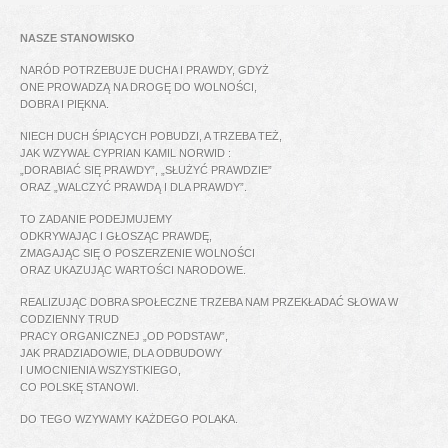
NASZE STANOWISKO
NARÓD POTRZEBUJE DUCHA I PRAWDY, GDYŻ
ONE PROWADZĄ NA DROGĘ DO WOLNOŚCI,
DOBRA I PIĘKNA.
NIECH DUCH ŚPIĄCYCH POBUDZI, A TRZEBA TEŻ,
JAK WZYWAŁ CYPRIAN KAMIL NORWID :
„DORABIAĆ SIĘ PRAWDY”, „SŁUŻYĆ PRAWDZIE”
ORAZ „WALCZYĆ PRAWDĄ I DLA PRAWDY”.
TO ZADANIE PODEJMUJEMY
ODKRYWAJĄC I GŁOSZĄC PRAWDĘ,
ZMAGAJĄC SIĘ O POSZERZENIE WOLNOŚCI
ORAZ UKAZUJĄC WARTOŚCI NARODOWE.
REALIZUJĄC DOBRA SPOŁECZNE TRZEBA NAM PRZEKŁADAĆ SŁOWA W
CODZIENNY TRUD
PRACY ORGANICZNEJ „OD PODSTAW”,
JAK PRADZIADOWIE, DLA ODBUDOWY
I UMOCNIENIA WSZYSTKIEGO,
CO POLSKĘ STANOWI.
DO TEGO WZYWAMY KAŻDEGO POLAKA.