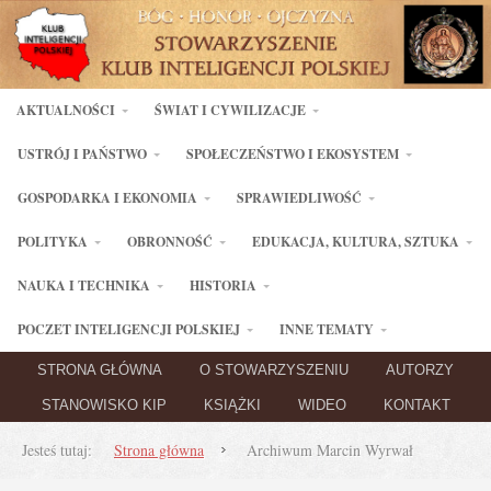
AKTUALNOŚCI
ŚWIAT I CYWILIZACJE
USTRÓJ I PAŃSTWO
SPOŁECZEŃSTWO I EKOSYSTEM
GOSPODARKA I EKONOMIA
SPRAWIEDLIWOŚĆ
POLITYKA
OBRONNOŚĆ
EDUKACJA, KULTURA, SZTUKA
NAUKA I TECHNIKA
HISTORIA
POCZET INTELIGENCJI POLSKIEJ
INNE TEMATY
STRONA GŁÓWNA
O STOWARZYSZENIU
AUTORZY
STANOWISKO KIP
KSIĄŻKI
WIDEO
KONTAKT
Jesteś tutaj:
Strona główna
Archiwum Marcin Wyrwał