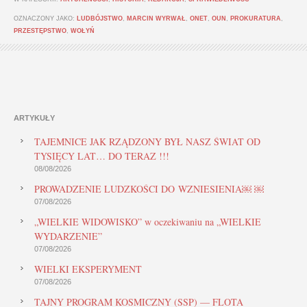
OZNACZONY JAKO:
LUDBÓJSTWO
,
MARCIN WYRWAŁ
,
ONET
,
OUN
,
PROKURATURA
,
PRZESTĘPSTWO
,
WOŁYŃ
ARTYKUŁY
TAJEMNICE JAK RZĄDZONY BYŁ NASZ ŚWIAT OD
TYSIĘCY LAT… DO TERAZ !!!
08/08/2026
PROWADZENIE LUDZKOŚCI DO WZNIESIENIA￼ ￼
07/08/2026
„WIELKIE WIDOWISKO” w oczekiwaniu na „WIELKIE
WYDARZENIE”
07/08/2026
WIELKI EKSPERYMENT
07/08/2026
TAJNY PROGRAM KOSMICZNY (SSP) — FLOTA