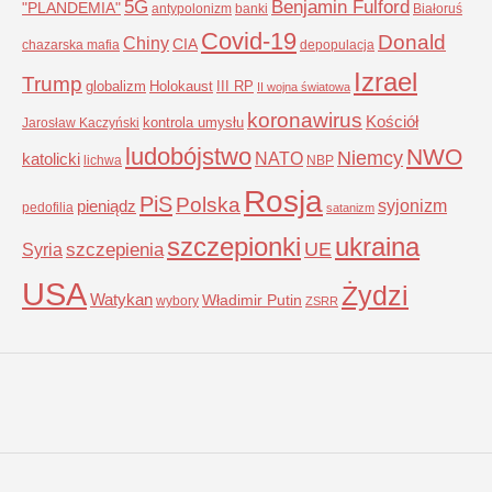
5G
Benjamin Fulford
"PLANDEMIA"
antypolonizm
banki
Białoruś
Covid-19
Donald
Chiny
CIA
chazarska mafia
depopulacja
Izrael
Trump
globalizm
Holokaust
III RP
II wojna światowa
koronawirus
Kościół
kontrola umysłu
Jarosław Kaczyński
ludobójstwo
NWO
Niemcy
NATO
katolicki
lichwa
NBP
Rosja
PiS
Polska
syjonizm
pieniądz
pedofilia
satanizm
szczepionki
ukraina
UE
Syria
szczepienia
USA
Żydzi
Watykan
Władimir Putin
wybory
ZSRR