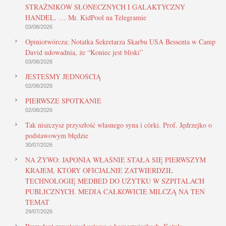
STRAŻNIKÓW SŁONECZNYCH I GALAKTYCZNY
HANDEL. … Mr. KidPool na Telegramie
03/08/2026
Opiniotwórcza: Notatka Sekretarza Skarbu USA Bessenta w Camp
David udowadnia, że “Koniec jest bliski”
03/08/2026
JESTEŚMY JEDNOŚCIĄ
02/08/2026
PIERWSZE SPOTKANIE
02/08/2026
Tak niszczysz przyszłość własnego syna i córki. Prof. Jędrzejko o
podstawowym błędzie
30/07/2026
NA ŻYWO: JAPONIA WŁAŚNIE STAŁA SIĘ PIERWSZYM
KRAJEM, KTÓRY OFICJALNIE ZATWIERDZIŁ
TECHNOLOGIĘ MEDBED DO UŻYTKU W SZPITALACH
PUBLICZNYCH. MEDIA CAŁKOWICIE MILCZĄ NA TEN
TEMAT
29/07/2026