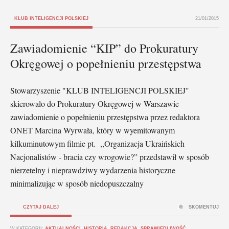
KLUB INTELIGENCJI POLSKIEJ
21/01/2015
Zawiadomienie “KIP” do Prokuratury
Okręgowej o popełnieniu przestępstwa
Stowarzyszenie "KLUB INTELIGENCJI POLSKIEJ"
skierowało do Prokuratury Okręgowej w Warszawie
zawiadomienie o popełnieniu przestępstwa przez redaktora
ONET Marcina Wyrwała, który w wyemitowanym
kilkuminutowym filmie pt. ,,Organizacja Ukraińskich
Nacjonalistów - bracia czy wrogowie?” przedstawił w sposób
nierzetelny i nieprawdziwy wydarzenia historyczne
minimalizując w sposób niedopuszczalny
CZYTAJ DALEJ
SKOMENTUJ
W KATEGORII:
AKTUALNOŚCI
,
HISTORIA
,
REDAKCJA
,
SPRAWIEDLIWOŚĆ