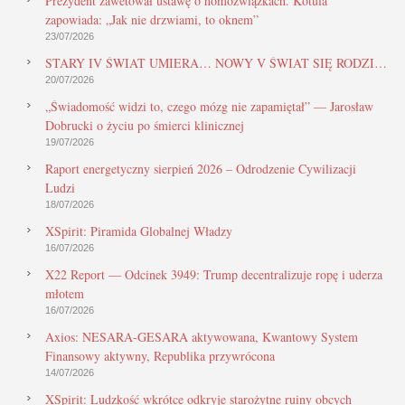
Prezydent zawetował ustawę o homozwiązkach. Kotula
zapowiada: „Jak nie drzwiami, to oknem”
23/07/2026
STARY IV ŚWIAT UMIERA… NOWY V ŚWIAT SIĘ RODZI…
20/07/2026
„Świadomość widzi to, czego mózg nie zapamiętał” — Jarosław
Dobrucki o życiu po śmierci klinicznej
19/07/2026
Raport energetyczny sierpień 2026 – Odrodzenie Cywilizacji
Ludzi
18/07/2026
XSpirit: Piramida Globalnej Władzy
16/07/2026
X22 Report — Odcinek 3949: Trump decentralizuje ropę i uderza
młotem
16/07/2026
Axios: NESARA-GESARA aktywowana, Kwantowy System
Finansowy aktywny, Republika przywrócona
14/07/2026
XSpirit: Ludzkość wkrótce odkryje starożytne ruiny obcych