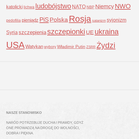
ludobójstwo
NWO
Niemcy
NATO
katolicki
lichwa
NBP
Rosja
PiS
Polska
syjonizm
pieniądz
pedofilia
satanizm
szczepionki
ukraina
UE
Syria
szczepienia
USA
Żydzi
Watykan
Władimir Putin
wybory
ZSRR
NASZE STANOWISKO
NARÓD POTRZEBUJE DUCHA I PRAWDY, GDYŻ
ONE PROWADZĄ NA DROGĘ DO WOLNOŚCI,
DOBRA I PIĘKNA.