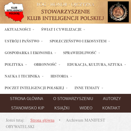
AKTUALNOŚCI
ŚWIAT I CYWILIZACJE
USTRÓJ I PAŃSTWO
SPOŁECZEŃSTWO I EKOSYSTEM
GOSPODARKA I EKONOMIA
SPRAWIEDLIWOŚĆ
POLITYKA
OBRONNOŚĆ
EDUKACJA, KULTURA, SZTUKA
NAUKA I TECHNIKA
HISTORIA
POCZET INTELIGENCJI POLSKIEJ
INNE TEMATY
STRONA GŁÓWNA
O STOWARZYSZENIU
AUTORZY
STANOWISKO KIP
KSIĄŻKI
WIDEO
KONTAKT
Jesteś tutaj:
Strona główna
Archiwum MANIFEST
OBYWATELSKI