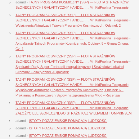
adamd
-
TAJNY PROGRAM KOSMICZNY (SSP) — FLOTA STRAŻNIKÓW
SŁONECZNYCH I GALAKTYCZNY HANDEL. … Mr. KidPool na Telegramie
TAJNY PROGRAM KOSMICZNY (SSP) — FLOTA STRAŻNIKÓW
SŁONECZNYCH I GALAKTYCZNY HANDEL. … Mr. KidPool na Telegramie
-
Wyjaśnienia Aktualizacji Tajnych Programów Kosmicznych, Odcinek 2
TAJNY PROGRAM KOSMICZNY (SSP) — FLOTA STRAŻNIKÓW
SŁONECZNYCH I GALAKTYCZNY HANDEL. … Mr. KidPool na Telegramie
-
Aktualizacje Tajnych Programów Kosmicznych, Odcinek 8 – Grupa Oriona,
Cz. 1
TAJNY PROGRAM KOSMICZNY (SSP) — FLOTA STRAŻNIKÓW
SŁONECZNYCH I GALAKTYCZNY HANDEL. … Mr. KidPool na Telegramie
-
Spotkanie Rady Super-Federacji Intergalaktycznej i Strażników Lokalnej
Gromady Galaktycznej 20 galaktyk
TAJNY PROGRAM KOSMICZNY (SSP) — FLOTA STRAŻNIKÓW
SŁONECZNYCH I GALAKTYCZNY HANDEL. … Mr. KidPool na Telegramie
-
Wyjaśnienia Aktualizacji Tajnych Programów Kosmicznych, Odcinek 6 –
Proklamacja Kosmicznych Sądów na zgromadzeniu MKK – Recenzja
TAJNY PROGRAM KOSMICZNY (SSP) — FLOTA STRAŻNIKÓW
SŁONECZNYCH I GALAKTYCZNY HANDEL. … Mr. KidPool na Telegramie
-
ZAŁOŻYCIELE SŁONECZNEGO STRAŻNIKA Z WILLIAMEM TOMPKINSEM
adamd
-
ISTOTY POZAZIEMSKIE POMAGAJĄ LUDZKOŚCI
adamd
-
ISTOTY POZAZIEMSKIE POMAGAJĄ LUDZKOŚCI
adamd
-
ISTOTY POZAZIEMSKIE POMAGAJĄ LUDZKOŚCI