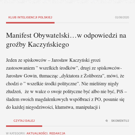
KLUB INTELIGENCJI POLSKIEJ
01/06/2020
Manifest Obywatelski…w odpowiedzi na
groźby Kaczyńskiego
Jeden ze spiskowców – Jarosław Kaczyński grozi
zastosowaniem ” wszelkich środków”, drugi ze spiskowców-
Jarosław Gowin, tłumacząc „dyktatora z Żoliborza”, mówi, że
chodzi o ” wszelkie środki polityczne”. Nie mieliśmy nigdy
złudzeń, że w walce o swoje polityczne być albo nie być, PiS –
śladem swoich magdalenkowych współbraci z PO, posunie się
do każdej niegodziwości, kłamstwa, manipulacji i
CZYTAJ DALEJ
SKOMENTUJ
W KATEGORII:
AKTUALNOŚCI
,
REDAKCJA