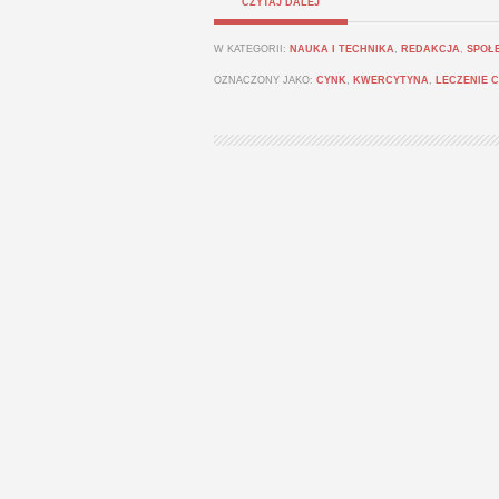
CZYTAJ DALEJ
W KATEGORII:
NAUKA I TECHNIKA
,
REDAKCJA
,
SPOŁ
OZNACZONY JAKO:
CYNK
,
KWERCYTYNA
,
LECZENIE C