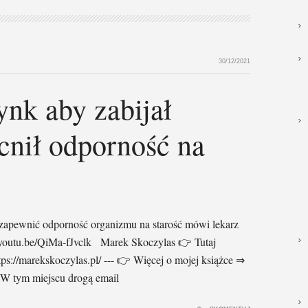
30/12/2021
ynk aby zabijał
cnił odporność na
 zapewnić odporność organizmu na starość mówi lekarz
/youtu.be/QiMa-fJvclk Marek Skoczylas 👉 Tutaj
ps://marekskoczylas.pl/ --- 👉 Więcej o mojej książce ⇒
 W tym miejscu drogą email