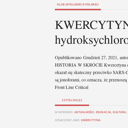
KLUB INTELIGENCJI POLSKIEJ
KWERCYTYNA 
hydroksychloro
Opublikowano Grudzień 27, 2021, autor:
HISTORIA W SKRÓCIE Kwercetyna dział
okazał się skuteczny przeciwko SARS-C
są jonoforami, co oznacza, że przenosz
Front Line Critical
CZYTAJ DALEJ
W KATEGORII:
AKTUALNOŚCI
,
EDUKACJA, KULTURA,
OZNACZONY JAKO:
KWERCYTYNA