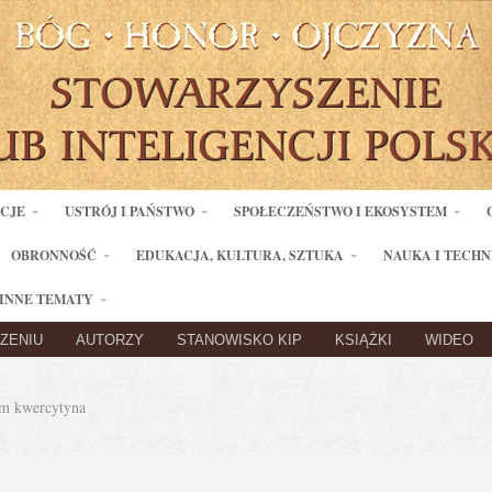
ACJE
USTRÓJ I PAŃSTWO
SPOŁECZEŃSTWO I EKOSYSTEM
OBRONNOŚĆ
EDUKACJA, KULTURA, SZTUKA
NAUKA I TECHN
INNE TEMATY
ZENIU
AUTORZY
STANOWISKO KIP
KSIĄŻKI
WIDEO
m kwercytyna