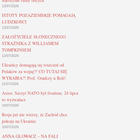
starożytne ruiny obcych
13/07/2026
ISTOTY POZAZIEMSKIE POMAGAJĄ
LUDZKOŚCI
13/07/2026
ZAŁOŻYCIELE SŁONECZNEGO
STRAŻNIKA Z WILLIAMEM
TOMPKINSEM
12/07/2026
Ukraińcy domagają się roszczeń od
Polaków za wojnę?! CO TUTAJ SIĘ
WYRABIA?! Prof. Osadczy u Roli!
11/07/2026
Axios: Szczyt NATO był frontem, 24 lipca
to wyzwalacz
10/07/2026
Rosja już nie wierzy, że Zachód chce
pokoju na Ukrainie
10/07/2026
ANNA GŁOWACZ – NA FALI