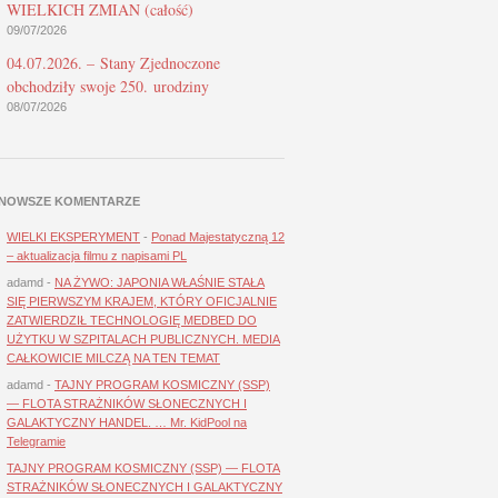
WIELKICH ZMIAN (całość)
09/07/2026
04.07.2026. – Stany Zjednoczone
obchodziły swoje 250. urodziny
08/07/2026
NOWSZE KOMENTARZE
WIELKI EKSPERYMENT
-
Ponad Majestatyczną 12
– aktualizacja filmu z napisami PL
adamd
-
NA ŻYWO: JAPONIA WŁAŚNIE STAŁA
SIĘ PIERWSZYM KRAJEM, KTÓRY OFICJALNIE
ZATWIERDZIŁ TECHNOLOGIĘ MEDBED DO
UŻYTKU W SZPITALACH PUBLICZNYCH. MEDIA
CAŁKOWICIE MILCZĄ NA TEN TEMAT
adamd
-
TAJNY PROGRAM KOSMICZNY (SSP)
— FLOTA STRAŻNIKÓW SŁONECZNYCH I
GALAKTYCZNY HANDEL. … Mr. KidPool na
Telegramie
TAJNY PROGRAM KOSMICZNY (SSP) — FLOTA
STRAŻNIKÓW SŁONECZNYCH I GALAKTYCZNY