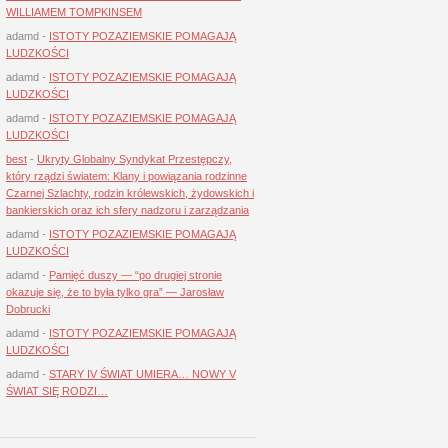
WILLIAMEM TOMPKINSEM
adamd
-
ISTOTY POZAZIEMSKIE POMAGAJĄ
LUDZKOŚCI
adamd
-
ISTOTY POZAZIEMSKIE POMAGAJĄ
LUDZKOŚCI
adamd
-
ISTOTY POZAZIEMSKIE POMAGAJĄ
LUDZKOŚCI
best
-
Ukryty Globalny Syndykat Przestępczy,
który rządzi światem: Klany i powiązania rodzinne
Czarnej Szlachty, rodzin królewskich, żydowskich i
bankierskich oraz ich sfery nadzoru i zarządzania
adamd
-
ISTOTY POZAZIEMSKIE POMAGAJĄ
LUDZKOŚCI
adamd
-
Pamięć duszy — “po drugiej stronie
okazuje się, że to była tylko gra” — Jarosław
Dobrucki
adamd
-
ISTOTY POZAZIEMSKIE POMAGAJĄ
LUDZKOŚCI
adamd
-
STARY IV ŚWIAT UMIERA… NOWY V
ŚWIAT SIĘ RODZI…