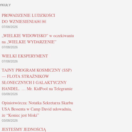
YKUŁY
PROWADZENIE LUDZKOŚCI
DO WZNIESIENIA￼ ￼
07/08/2026
„WIELKIE WIDOWISKO” w oczekiwaniu
na „WIELKIE WYDARZENIE”
07/08/2026
WIELKI EKSPERYMENT
07/08/2026
TAJNY PROGRAM KOSMICZNY (SSP)
— FLOTA STRAŻNIKÓW
SŁONECZNYCH I GALAKTYCZNY
HANDEL. … Mr. KidPool na Telegramie
03/08/2026
Opiniotwórcza: Notatka Sekretarza Skarbu
USA Bessenta w Camp David udowadnia,
że “Koniec jest bliski”
03/08/2026
JESTEŚMY JEDNOŚCIĄ