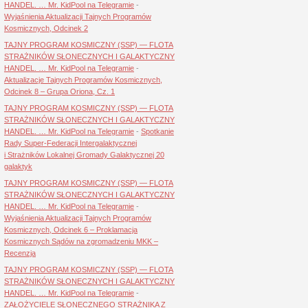
HANDEL. … Mr. KidPool na Telegramie
-
Wyjaśnienia Aktualizacji Tajnych Programów
Kosmicznych, Odcinek 2
TAJNY PROGRAM KOSMICZNY (SSP) — FLOTA
STRAŻNIKÓW SŁONECZNYCH I GALAKTYCZNY
HANDEL. … Mr. KidPool na Telegramie
-
Aktualizacje Tajnych Programów Kosmicznych,
Odcinek 8 – Grupa Oriona, Cz. 1
TAJNY PROGRAM KOSMICZNY (SSP) — FLOTA
STRAŻNIKÓW SŁONECZNYCH I GALAKTYCZNY
HANDEL. … Mr. KidPool na Telegramie
-
Spotkanie
Rady Super-Federacji Intergalaktycznej
i Strażników Lokalnej Gromady Galaktycznej 20
galaktyk
TAJNY PROGRAM KOSMICZNY (SSP) — FLOTA
STRAŻNIKÓW SŁONECZNYCH I GALAKTYCZNY
HANDEL. … Mr. KidPool na Telegramie
-
Wyjaśnienia Aktualizacji Tajnych Programów
Kosmicznych, Odcinek 6 – Proklamacja
Kosmicznych Sądów na zgromadzeniu MKK –
Recenzja
TAJNY PROGRAM KOSMICZNY (SSP) — FLOTA
STRAŻNIKÓW SŁONECZNYCH I GALAKTYCZNY
HANDEL. … Mr. KidPool na Telegramie
-
ZAŁOŻYCIELE SŁONECZNEGO STRAŻNIKA Z