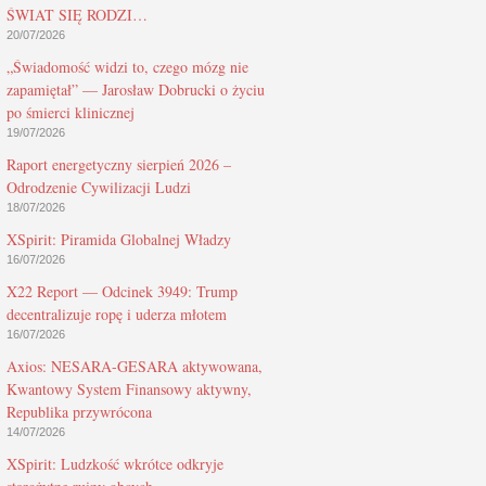
ŚWIAT SIĘ RODZI…
20/07/2026
„Świadomość widzi to, czego mózg nie
zapamiętał” — Jarosław Dobrucki o życiu
po śmierci klinicznej
19/07/2026
Raport energetyczny sierpień 2026 –
Odrodzenie Cywilizacji Ludzi
18/07/2026
XSpirit: Piramida Globalnej Władzy
16/07/2026
X22 Report — Odcinek 3949: Trump
decentralizuje ropę i uderza młotem
16/07/2026
Axios: NESARA-GESARA aktywowana,
Kwantowy System Finansowy aktywny,
Republika przywrócona
14/07/2026
XSpirit: Ludzkość wkrótce odkryje