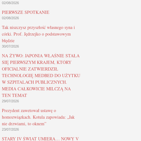
02/08/2026
PIERWSZE SPOTKANIE
02/08/2026
Tak niszczysz przyszłość własnego syna i
córki. Prof. Jędrzejko o podstawowym
błędzie
30/07/2026
NA ŻYWO: JAPONIA WŁAŚNIE STAŁA
SIĘ PIERWSZYM KRAJEM, KTÓRY
OFICJALNIE ZATWIERDZIŁ
TECHNOLOGIĘ MEDBED DO UŻYTKU
W SZPITALACH PUBLICZNYCH.
MEDIA CAŁKOWICIE MILCZĄ NA
TEN TEMAT
29/07/2026
Prezydent zawetował ustawę o
homozwiązkach. Kotula zapowiada: „Jak
nie drzwiami, to oknem”
23/07/2026
STARY IV ŚWIAT UMIERA… NOWY V