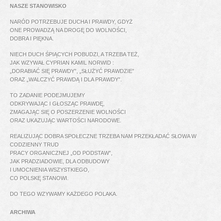
NASZE STANOWISKO
NARÓD POTRZEBUJE DUCHA I PRAWDY, GDYŻ
ONE PROWADZĄ NA DROGĘ DO WOLNOŚCI,
DOBRA I PIĘKNA.
NIECH DUCH ŚPIĄCYCH POBUDZI, A TRZEBA TEŻ,
JAK WZYWAŁ CYPRIAN KAMIL NORWID :
„DORABIAĆ SIĘ PRAWDY”, „SŁUŻYĆ PRAWDZIE”
ORAZ „WALCZYĆ PRAWDĄ I DLA PRAWDY”.
TO ZADANIE PODEJMUJEMY
ODKRYWAJĄC I GŁOSZĄC PRAWDĘ,
ZMAGAJĄC SIĘ O POSZERZENIE WOLNOŚCI
ORAZ UKAZUJĄC WARTOŚCI NARODOWE.
REALIZUJĄC DOBRA SPOŁECZNE TRZEBA NAM PRZEKŁADAĆ SŁOWA W
CODZIENNY TRUD
PRACY ORGANICZNEJ „OD PODSTAW”,
JAK PRADZIADOWIE, DLA ODBUDOWY
I UMOCNIENIA WSZYSTKIEGO,
CO POLSKĘ STANOWI.
DO TEGO WZYWAMY KAŻDEGO POLAKA.
ARCHIWA