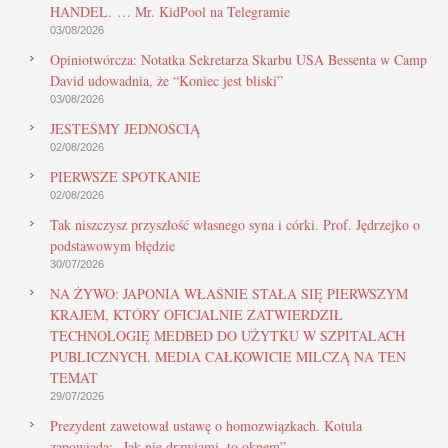
HANDEL. … Mr. KidPool na Telegramie
03/08/2026
Opiniotwórcza: Notatka Sekretarza Skarbu USA Bessenta w Camp
David udowadnia, że “Koniec jest bliski”
03/08/2026
JESTEŚMY JEDNOŚCIĄ
02/08/2026
PIERWSZE SPOTKANIE
02/08/2026
Tak niszczysz przyszłość własnego syna i córki. Prof. Jędrzejko o
podstawowym błędzie
30/07/2026
NA ŻYWO: JAPONIA WŁAŚNIE STAŁA SIĘ PIERWSZYM
KRAJEM, KTÓRY OFICJALNIE ZATWIERDZIŁ
TECHNOLOGIĘ MEDBED DO UŻYTKU W SZPITALACH
PUBLICZNYCH. MEDIA CAŁKOWICIE MILCZĄ NA TEN
TEMAT
29/07/2026
Prezydent zawetował ustawę o homozwiązkach. Kotula
zapowiada: „Jak nie drzwiami, to oknem”