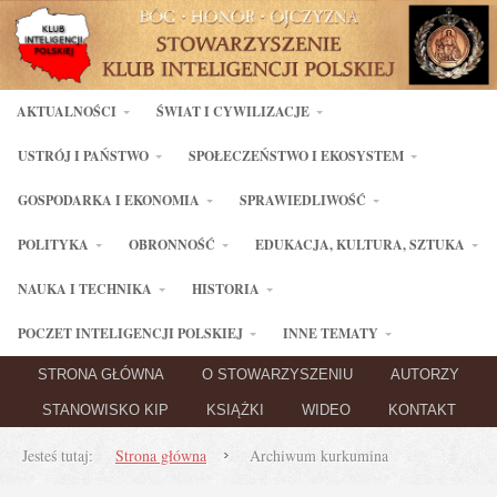
AKTUALNOŚCI
ŚWIAT I CYWILIZACJE
USTRÓJ I PAŃSTWO
SPOŁECZEŃSTWO I EKOSYSTEM
GOSPODARKA I EKONOMIA
SPRAWIEDLIWOŚĆ
POLITYKA
OBRONNOŚĆ
EDUKACJA, KULTURA, SZTUKA
NAUKA I TECHNIKA
HISTORIA
POCZET INTELIGENCJI POLSKIEJ
INNE TEMATY
STRONA GŁÓWNA
O STOWARZYSZENIU
AUTORZY
STANOWISKO KIP
KSIĄŻKI
WIDEO
KONTAKT
Jesteś tutaj:
Strona główna
Archiwum kurkumina