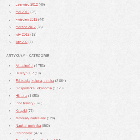
czerwiec 2012
(46)
maj 2012
(26)
kwiecień 2012
(44)
marzec 2012
(36)
luty 2012
(19)
luty 202
(1)
ARTYKUŁY – KATEGORIE
Aktualności
(4 753)
Biuletyn KIP
(19)
Edukacja, kultura, sztuka
(2 064)
Gospodarka i ekonomia
(1 120)
Historia
(1 053)
Inne tematy
(376)
Książki
(71)
Materiały nadesłane
(128)
Nauka i technika
(862)
Obronność
(473)