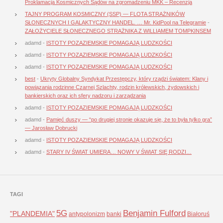
Proklamacja Kosmicznych Sądów na zgromadzeniu MKK – Recenzja
TAJNY PROGRAM KOSMICZNY (SSP) — FLOTA STRAŻNIKÓW
SŁONECZNYCH I GALAKTYCZNY HANDEL. … Mr. KidPool na Telegramie
-
ZAŁOŻYCIELE SŁONECZNEGO STRAŻNIKA Z WILLIAMEM TOMPKINSEM
adamd
-
ISTOTY POZAZIEMSKIE POMAGAJĄ LUDZKOŚCI
adamd
-
ISTOTY POZAZIEMSKIE POMAGAJĄ LUDZKOŚCI
adamd
-
ISTOTY POZAZIEMSKIE POMAGAJĄ LUDZKOŚCI
best
-
Ukryty Globalny Syndykat Przestępczy, który rządzi światem: Klany i
powiązania rodzinne Czarnej Szlachty, rodzin królewskich, żydowskich i
bankierskich oraz ich sfery nadzoru i zarządzania
adamd
-
ISTOTY POZAZIEMSKIE POMAGAJĄ LUDZKOŚCI
adamd
-
Pamięć duszy — “po drugiej stronie okazuje się, że to była tylko gra”
— Jarosław Dobrucki
adamd
-
ISTOTY POZAZIEMSKIE POMAGAJĄ LUDZKOŚCI
adamd
-
STARY IV ŚWIAT UMIERA… NOWY V ŚWIAT SIĘ RODZI…
TAGI
5G
Benjamin Fulford
"PLANDEMIA"
antypolonizm
banki
Białoruś