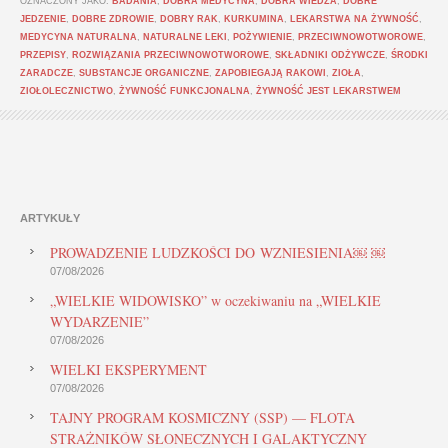
OZNACZONY JAKO:
BADANIA
,
DOBRA MEDYCYNA
,
DOBRA WIEDZA
,
DOBRE
JEDZENIE
,
DOBRE ZDROWIE
,
DOBRY RAK
,
KURKUMINA
,
LEKARSTWA NA ŻYWNOŚĆ
,
MEDYCYNA NATURALNA
,
NATURALNE LEKI
,
POŻYWIENIE
,
PRZECIWNOWOTWOROWE
,
PRZEPISY
,
ROZWIĄZANIA PRZECIWNOWOTWOROWE
,
SKŁADNIKI ODŻYWCZE
,
ŚRODKI
ZARADCZE
,
SUBSTANCJE ORGANICZNE
,
ZAPOBIEGAJĄ RAKOWI
,
ZIOŁA
,
ZIOŁOLECZNICTWO
,
ŻYWNOŚĆ FUNKCJONALNA
,
ŻYWNOŚĆ JEST LEKARSTWEM
ARTYKUŁY
PROWADZENIE LUDZKOŚCI DO WZNIESIENIA￼ ￼
07/08/2026
„WIELKIE WIDOWISKO” w oczekiwaniu na „WIELKIE
WYDARZENIE”
07/08/2026
WIELKI EKSPERYMENT
07/08/2026
TAJNY PROGRAM KOSMICZNY (SSP) — FLOTA
STRAŻNIKÓW SŁONECZNYCH I GALAKTYCZNY