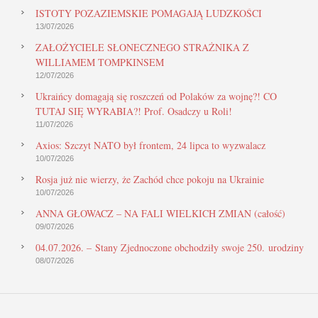
ISTOTY POZAZIEMSKIE POMAGAJĄ LUDZKOŚCI
13/07/2026
ZAŁOŻYCIELE SŁONECZNEGO STRAŻNIKA Z
WILLIAMEM TOMPKINSEM
12/07/2026
Ukraińcy domagają się roszczeń od Polaków za wojnę?! CO
TUTAJ SIĘ WYRABIA?! Prof. Osadczy u Roli!
11/07/2026
Axios: Szczyt NATO był frontem, 24 lipca to wyzwalacz
10/07/2026
Rosja już nie wierzy, że Zachód chce pokoju na Ukrainie
10/07/2026
ANNA GŁOWACZ – NA FALI WIELKICH ZMIAN (całość)
09/07/2026
04.07.2026. – Stany Zjednoczone obchodziły swoje 250. urodziny
08/07/2026