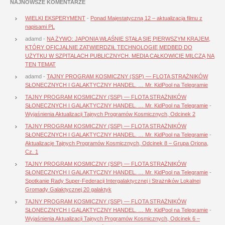
NAJNOWSZE KOMENTARZE
WIELKI EKSPERYMENT
-
Ponad Majestatyczną 12 – aktualizacja filmu z
napisami PL
adamd
-
NA ŻYWO: JAPONIA WŁAŚNIE STAŁA SIĘ PIERWSZYM KRAJEM,
KTÓRY OFICJALNIE ZATWIERDZIŁ TECHNOLOGIĘ MEDBED DO
UŻYTKU W SZPITALACH PUBLICZNYCH. MEDIA CAŁKOWICIE MILCZĄ NA
TEN TEMAT
adamd
-
TAJNY PROGRAM KOSMICZNY (SSP) — FLOTA STRAŻNIKÓW
SŁONECZNYCH I GALAKTYCZNY HANDEL. … Mr. KidPool na Telegramie
TAJNY PROGRAM KOSMICZNY (SSP) — FLOTA STRAŻNIKÓW
SŁONECZNYCH I GALAKTYCZNY HANDEL. … Mr. KidPool na Telegramie
-
Wyjaśnienia Aktualizacji Tajnych Programów Kosmicznych, Odcinek 2
TAJNY PROGRAM KOSMICZNY (SSP) — FLOTA STRAŻNIKÓW
SŁONECZNYCH I GALAKTYCZNY HANDEL. … Mr. KidPool na Telegramie
-
Aktualizacje Tajnych Programów Kosmicznych, Odcinek 8 – Grupa Oriona,
Cz. 1
TAJNY PROGRAM KOSMICZNY (SSP) — FLOTA STRAŻNIKÓW
SŁONECZNYCH I GALAKTYCZNY HANDEL. … Mr. KidPool na Telegramie
-
Spotkanie Rady Super-Federacji Intergalaktycznej i Strażników Lokalnej
Gromady Galaktycznej 20 galaktyk
TAJNY PROGRAM KOSMICZNY (SSP) — FLOTA STRAŻNIKÓW
SŁONECZNYCH I GALAKTYCZNY HANDEL. … Mr. KidPool na Telegramie
-
Wyjaśnienia Aktualizacji Tajnych Programów Kosmicznych, Odcinek 6 –