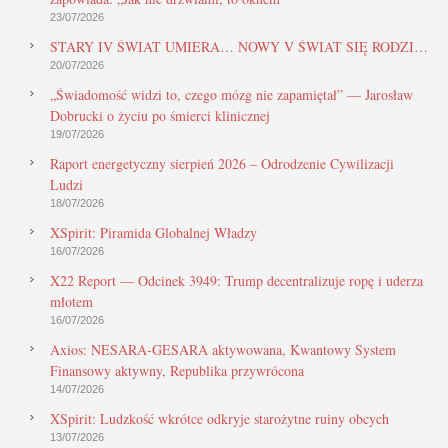
23/07/2026
STARY IV ŚWIAT UMIERA… NOWY V ŚWIAT SIĘ RODZI…
20/07/2026
„Świadomość widzi to, czego mózg nie zapamiętał” — Jarosław
Dobrucki o życiu po śmierci klinicznej
19/07/2026
Raport energetyczny sierpień 2026 – Odrodzenie Cywilizacji
Ludzi
18/07/2026
XSpirit: Piramida Globalnej Władzy
16/07/2026
X22 Report — Odcinek 3949: Trump decentralizuje ropę i uderza
młotem
16/07/2026
Axios: NESARA-GESARA aktywowana, Kwantowy System
Finansowy aktywny, Republika przywrócona
14/07/2026
XSpirit: Ludzkość wkrótce odkryje starożytne ruiny obcych
13/07/2026