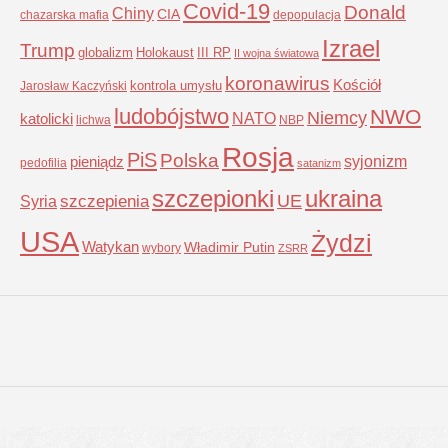
Covid-19
Donald
Chiny
CIA
chazarska mafia
depopulacja
Izrael
Trump
globalizm
Holokaust
III RP
II wojna światowa
koronawirus
Kościół
kontrola umysłu
Jarosław Kaczyński
ludobójstwo
NWO
Niemcy
NATO
katolicki
lichwa
NBP
Rosja
PiS
Polska
syjonizm
pieniądz
pedofilia
satanizm
szczepionki
ukraina
UE
Syria
szczepienia
USA
Żydzi
Watykan
Władimir Putin
wybory
ZSRR