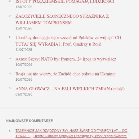
ISTOTY POZAZIEMSKIE POMAGAJĄ LUDZKOŚCI
13/07/2026
ZAŁOŻYCIELE SŁONECZNEGO STRAŻNIKA Z
WILLIAMEM TOMPKINSEM
12/07/2026
Ukraińcy domagają się roszczeń od Polaków za wojnę?! CO
TUTAJ SIĘ WYRABIA?! Prof. Osadczy u Roli!
11/07/2026
Axios: Szczyt NATO był frontem, 24 lipca to wyzwalacz
10/07/2026
Rosja już nie wierzy, że Zachód chce pokoju na Ukrainie
10/07/2026
ANNA GŁOWACZ – NA FALI WIELKICH ZMIAN (całość)
09/07/2026
NAJNOWSZE KOMENTARZE
TAJEMNICE JAK RZĄDZONY BYŁ NASZ ŚWIAT OD TYSIĘCY LAT… DO
TERAZ !!!
-
Ukryty Globalny Syndykat Przestępczy, który rządzi światem: