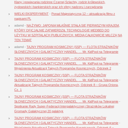
Klany i powiązania rodzinne Czarnej Szlachty, rodzin królewskich,
żydowskich i bankierskich oraz ich sfery nadzoru i zarządzania
WIELKI EKSPERYMENT
-
Ponad Majestatyczną 12 – aktualizacja filmu z
napisami PL
adamd
-
NA ŻYWO: JAPONIA WŁAŚNIE STAŁA SIĘ PIERWSZYM KRAJEM,
KTÓRY OFICJALNIE ZATWIERDZIŁ TECHNOLOGIĘ MEDBED DO
UŻYTKU W SZPITALACH PUBLICZNYCH. MEDIA CAŁKOWICIE MILCZĄ NA
TEN TEMAT
adamd
-
TAJNY PROGRAM KOSMICZNY (SSP) — FLOTA STRAŻNIKÓW
SŁONECZNYCH I GALAKTYCZNY HANDEL. … Mr. KidPool na Telegramie
TAJNY PROGRAM KOSMICZNY (SSP) — FLOTA STRAŻNIKÓW
SŁONECZNYCH I GALAKTYCZNY HANDEL. … Mr. KidPool na Telegramie
-
Wyjaśnienia Aktualizacji Tajnych Programów Kosmicznych, Odcinek 2
TAJNY PROGRAM KOSMICZNY (SSP) — FLOTA STRAŻNIKÓW
SŁONECZNYCH I GALAKTYCZNY HANDEL. … Mr. KidPool na Telegramie
-
Aktualizacje Tajnych Programów Kosmicznych, Odcinek 8 – Grupa Oriona,
Cz. 1
TAJNY PROGRAM KOSMICZNY (SSP) — FLOTA STRAŻNIKÓW
SŁONECZNYCH I GALAKTYCZNY HANDEL. … Mr. KidPool na Telegramie
-
Spotkanie Rady Super-Federacji Intergalaktycznej i Strażników Lokalnej
Gromady Galaktycznej 20 galaktyk
TAJNY PROGRAM KOSMICZNY (SSP) — FLOTA STRAŻNIKÓW
SŁONECZNYCH I GALAKTYCZNY HANDEL. … Mr. KidPool na Telegramie
-
Wyjaśnienia Aktualizacji Tajnych Programów Kosmicznych, Odcinek 6 –