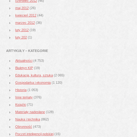
czerwiec 2012
(46)
maj 2012
(26)
kwiecień 2012
(44)
marzec 2012
(36)
luty 2012
(19)
luty 202
(1)
ARTYKUŁY – KATEGORIE
Aktualności
(4 753)
Biuletyn KIP
(19)
Edukacja, kultura, sztuka
(2 065)
Gospodarka i ekonomia
(1 120)
Historia
(1 053)
Inne tematy
(376)
Książki
(71)
Materiały nadesłane
(128)
Nauka i technika
(862)
Obronność
(473)
Poczet inteligencji polskiej
(15)