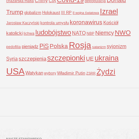
Donald
Chiny
CIA
chazarska mafia
depopulacja
Izrael
Trump
globalizm
Holokaust
III RP
II wojna światowa
koronawirus
Kościół
kontrola umysłu
Jarosław Kaczyński
ludobójstwo
NWO
Niemcy
NATO
katolicki
lichwa
NBP
Rosja
PiS
Polska
syjonizm
pieniądz
pedofilia
satanizm
szczepionki
ukraina
UE
Syria
szczepienia
USA
Żydzi
Watykan
Władimir Putin
wybory
ZSRR
NASZE STANOWISKO