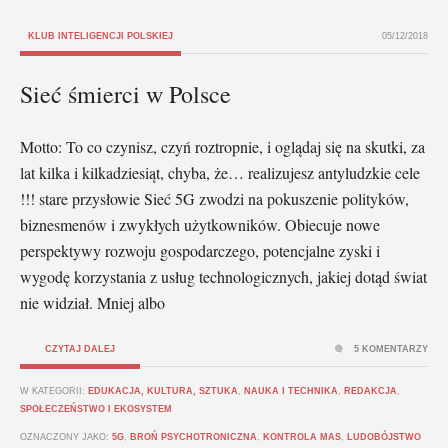
KLUB INTELIGENCJI POLSKIEJ
05/12/2018
Sieć śmierci w Polsce
Motto: To co czynisz, czyń roztropnie, i oglądaj się na skutki, za
lat kilka i kilkadziesiąt, chyba, że… realizujesz antyludzkie cele
!!! stare przysłowie Sieć 5G zwodzi na pokuszenie polityków,
biznesmenów i zwykłych użytkowników. Obiecuje nowe
perspektywy rozwoju gospodarczego, potencjalne zyski i
wygodę korzystania z usług technologicznych, jakiej dotąd świat
nie widział. Mniej albo
CZYTAJ DALEJ
5 KOMENTARZY
W KATEGORII:
EDUKACJA, KULTURA, SZTUKA
,
NAUKA I TECHNIKA
,
REDAKCJA
,
SPOŁECZEŃSTWO I EKOSYSTEM
OZNACZONY JAKO:
5G
,
BROŃ PSYCHOTRONICZNA
,
KONTROLA MAS
,
LUDOBÓJSTWO