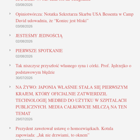
03/08/2026
Opiniotwórcza: Notatka Sekretarza Skarbu USA Bessenta w Camp
David udowadnia, że “Koniec jest bliski”
03/08/2026
JESTEŚMY JEDNOŚCIĄ
02/08/2026
PIERWSZE SPOTKANIE
02/08/2026
Tak niszczysz przyszłość własnego syna i córki. Prof. Jędrzejko o
podstawowym błędzie
30/07/2026
NA ŻYWO: JAPONIA WŁAŚNIE STAŁA SIĘ PIERWSZYM
KRAJEM, KTÓRY OFICJALNIE ZATWIERDZIŁ
TECHNOLOGIĘ MEDBED DO UŻYTKU W SZPITALACH
PUBLICZNYCH. MEDIA CAŁKOWICIE MILCZĄ NA TEN
TEMAT
29/07/2026
Prezydent zawetował ustawę o homozwiązkach. Kotula
zapowiada: „Jak nie drzwiami, to oknem”