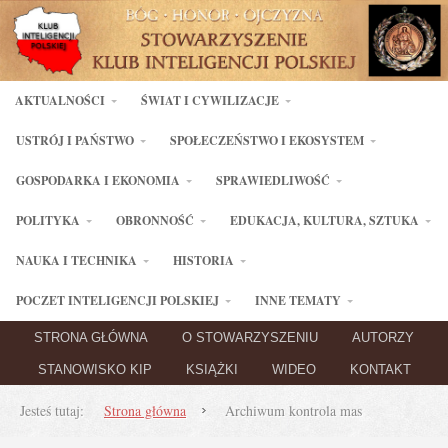
AKTUALNOŚCI
ŚWIAT I CYWILIZACJE
USTRÓJ I PAŃSTWO
SPOŁECZEŃSTWO I EKOSYSTEM
GOSPODARKA I EKONOMIA
SPRAWIEDLIWOŚĆ
POLITYKA
OBRONNOŚĆ
EDUKACJA, KULTURA, SZTUKA
NAUKA I TECHNIKA
HISTORIA
POCZET INTELIGENCJI POLSKIEJ
INNE TEMATY
STRONA GŁÓWNA
O STOWARZYSZENIU
AUTORZY
STANOWISKO KIP
KSIĄŻKI
WIDEO
KONTAKT
Jesteś tutaj:
Strona główna
Archiwum kontrola mas