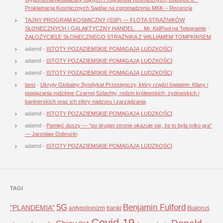
Proklamacja Kosmicznych Sądów na zgromadzeniu MKK – Recenzja
TAJNY PROGRAM KOSMICZNY (SSP) — FLOTA STRAŻNIKÓW
SŁONECZNYCH I GALAKTYCZNY HANDEL. … Mr. KidPool na Telegramie
-
ZAŁOŻYCIELE SŁONECZNEGO STRAŻNIKA Z WILLIAMEM TOMPKINSEM
adamd
-
ISTOTY POZAZIEMSKIE POMAGAJĄ LUDZKOŚCI
adamd
-
ISTOTY POZAZIEMSKIE POMAGAJĄ LUDZKOŚCI
adamd
-
ISTOTY POZAZIEMSKIE POMAGAJĄ LUDZKOŚCI
best
-
Ukryty Globalny Syndykat Przestępczy, który rządzi światem: Klany i
powiązania rodzinne Czarnej Szlachty, rodzin królewskich, żydowskich i
bankierskich oraz ich sfery nadzoru i zarządzania
adamd
-
ISTOTY POZAZIEMSKIE POMAGAJĄ LUDZKOŚCI
adamd
-
Pamięć duszy — “po drugiej stronie okazuje się, że to była tylko gra”
— Jarosław Dobrucki
adamd
-
ISTOTY POZAZIEMSKIE POMAGAJĄ LUDZKOŚCI
TAGI
5G
Benjamin Fulford
"PLANDEMIA"
antypolonizm
banki
Białoruś
Covid-19