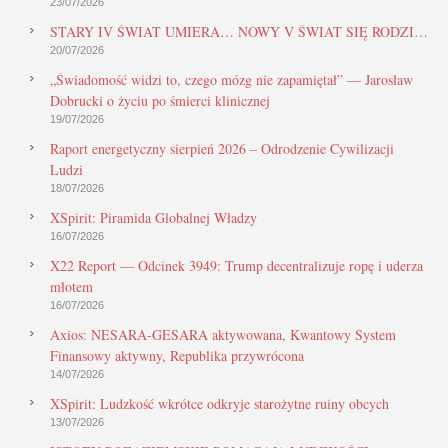
23/07/2026
STARY IV ŚWIAT UMIERA… NOWY V ŚWIAT SIĘ RODZI…
20/07/2026
„Świadomość widzi to, czego mózg nie zapamiętał” — Jarosław
Dobrucki o życiu po śmierci klinicznej
19/07/2026
Raport energetyczny sierpień 2026 – Odrodzenie Cywilizacji
Ludzi
18/07/2026
XSpirit: Piramida Globalnej Władzy
16/07/2026
X22 Report — Odcinek 3949: Trump decentralizuje ropę i uderza
młotem
16/07/2026
Axios: NESARA-GESARA aktywowana, Kwantowy System
Finansowy aktywny, Republika przywrócona
14/07/2026
XSpirit: Ludzkość wkrótce odkryje starożytne ruiny obcych
13/07/2026