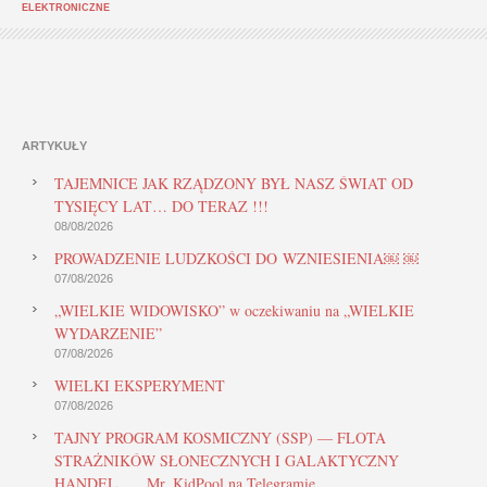
ELEKTRONICZNE
ARTYKUŁY
TAJEMNICE JAK RZĄDZONY BYŁ NASZ ŚWIAT OD
TYSIĘCY LAT… DO TERAZ !!!
08/08/2026
PROWADZENIE LUDZKOŚCI DO WZNIESIENIA￼ ￼
07/08/2026
„WIELKIE WIDOWISKO” w oczekiwaniu na „WIELKIE
WYDARZENIE”
07/08/2026
WIELKI EKSPERYMENT
07/08/2026
TAJNY PROGRAM KOSMICZNY (SSP) — FLOTA
STRAŻNIKÓW SŁONECZNYCH I GALAKTYCZNY
HANDEL. … Mr. KidPool na Telegramie