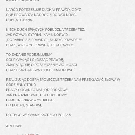
NARÓD POTRZEBUJE DUCHA I PRAWDY, GDYŻ
ONE PROWADZĄ NA DROGĘ DO WOLNOŚCI,
DOBRA I PIĘKNA.
NIECH DUCH ŚPIĄCYCH POBUDZI, A TRZEBA TEŻ,
JAK WZYWAŁ CYPRIAN KAMIL NORWID :
„DORABIAĆ SIĘ PRAWDY”, „SŁUŻYĆ PRAWDZIE”
ORAZ „WALCZYĆ PRAWDĄ I DLA PRAWDY”.
TO ZADANIE PODEJMUJEMY
ODKRYWAJĄC I GŁOSZĄC PRAWDĘ,
ZMAGAJĄC SIĘ O POSZERZENIE WOLNOŚCI
ORAZ UKAZUJĄC WARTOŚCI NARODOWE.
REALIZUJĄC DOBRA SPOŁECZNE TRZEBA NAM PRZEKŁADAĆ SŁOWA W
CODZIENNY TRUD
PRACY ORGANICZNEJ „OD PODSTAW”,
JAK PRADZIADOWIE, DLA ODBUDOWY
I UMOCNIENIA WSZYSTKIEGO,
CO POLSKĘ STANOWI.
DO TEGO WZYWAMY KAŻDEGO POLAKA.
ARCHIWA