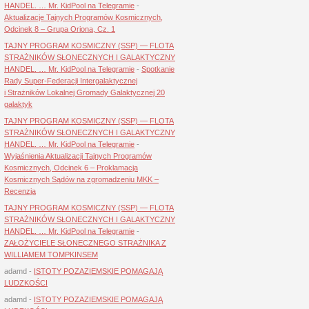
HANDEL. … Mr. KidPool na Telegramie
-
Aktualizacje Tajnych Programów Kosmicznych,
Odcinek 8 – Grupa Oriona, Cz. 1
TAJNY PROGRAM KOSMICZNY (SSP) — FLOTA
STRAŻNIKÓW SŁONECZNYCH I GALAKTYCZNY
HANDEL. … Mr. KidPool na Telegramie
-
Spotkanie
Rady Super-Federacji Intergalaktycznej
i Strażników Lokalnej Gromady Galaktycznej 20
galaktyk
TAJNY PROGRAM KOSMICZNY (SSP) — FLOTA
STRAŻNIKÓW SŁONECZNYCH I GALAKTYCZNY
HANDEL. … Mr. KidPool na Telegramie
-
Wyjaśnienia Aktualizacji Tajnych Programów
Kosmicznych, Odcinek 6 – Proklamacja
Kosmicznych Sądów na zgromadzeniu MKK –
Recenzja
TAJNY PROGRAM KOSMICZNY (SSP) — FLOTA
STRAŻNIKÓW SŁONECZNYCH I GALAKTYCZNY
HANDEL. … Mr. KidPool na Telegramie
-
ZAŁOŻYCIELE SŁONECZNEGO STRAŻNIKA Z
WILLIAMEM TOMPKINSEM
adamd
-
ISTOTY POZAZIEMSKIE POMAGAJĄ
LUDZKOŚCI
adamd
-
ISTOTY POZAZIEMSKIE POMAGAJĄ