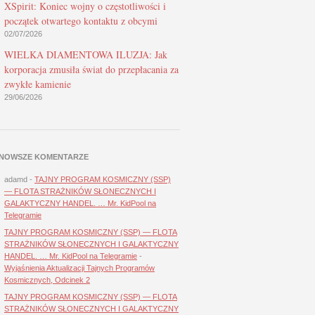
XSpirit: Koniec wojny o częstotliwości i
początek otwartego kontaktu z obcymi
02/07/2026
WIELKA DIAMENTOWA ILUZJA: Jak
korporacja zmusiła świat do przepłacania za
zwykłe kamienie
29/06/2026
NOWSZE KOMENTARZE
adamd
-
TAJNY PROGRAM KOSMICZNY (SSP)
— FLOTA STRAŻNIKÓW SŁONECZNYCH I
GALAKTYCZNY HANDEL. … Mr. KidPool na
Telegramie
TAJNY PROGRAM KOSMICZNY (SSP) — FLOTA
STRAŻNIKÓW SŁONECZNYCH I GALAKTYCZNY
HANDEL. … Mr. KidPool na Telegramie
-
Wyjaśnienia Aktualizacji Tajnych Programów
Kosmicznych, Odcinek 2
TAJNY PROGRAM KOSMICZNY (SSP) — FLOTA
STRAŻNIKÓW SŁONECZNYCH I GALAKTYCZNY