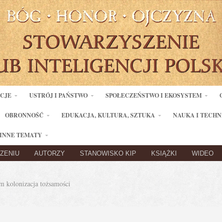
ACJE
USTRÓJ I PAŃSTWO
SPOŁECZEŃSTWO I EKOSYSTEM
OBRONNOŚĆ
EDUKACJA, KULTURA, SZTUKA
NAUKA I TECHN
INNE TEMATY
ZENIU
AUTORZY
STANOWISKO KIP
KSIĄŻKI
WIDEO
 kolonizacja tożsamości