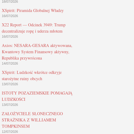
18/07/2026
XSpirit: Piramida Globalnej Władzy
16/07/2026
X22 Report — Odcinek 3949: Trump
decentralizuje ropę i uderza młotem
16/07/2026
Axios: NESARA-GESARA aktywowana,
Kwantowy System Finansowy aktywny,
Republika przywrócona
14/07/2026
XSpirit: Ludzkość wkrótce odkryje
starożytne ruiny obcych
13/07/2026
ISTOTY POZAZIEMSKIE POMAGAJĄ
LUDZKOŚCI
13/07/2026
ZAŁOŻYCIELE SŁONECZNEGO
STRAŻNIKA Z WILLIAMEM
TOMPKINSEM
12/07/2026