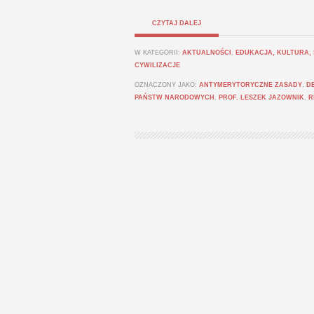
CZYTAJ DALEJ
W KATEGORII:
AKTUALNOŚCI
,
EDUKACJA, KULTURA,
CYWILIZACJE
OZNACZONY JAKO:
ANTYMERYTORYCZNE ZASADY
,
D
PAŃSTW NARODOWYCH
,
PROF. LESZEK JAZOWNIK
,
R