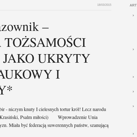
18/03/2015
ART
azownik –
 TOŻSAMOŚCI
 JAKO UKRYTY
AUKOWY I
Y*
 niczym knuty I cielesnych tortur król! Lecz narodu
(Z. Krasiński, Psalm miłości) Wprowadzenie Unia
zn. Miała być federacją suwerennych państw, szanującą