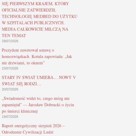
SIĘ PIERWSZYM KRAJEM, KTÓRY
OFICJALNIE ZATWIERDZIŁ
TECHNOLOGIĘ MEDBED DO UŻYTKU
W SZPITALACH PUBLICZNYCH.
MEDIA CAŁKOWICIE MILCZĄ NA
TEN TEMAT
29/07/2026
Prezydent zawetował ustawę o
homozwiązkach. Kotula zapowiada: „Jak
nie drzwiami, to oknem”
23/07/2026
STARY IV ŚWIAT UMIERA… NOWY V
ŚWIAT SIĘ RODZI…
20/07/2026
„Świadomość widzi to, czego mózg nie
zapamiętał” — Jarosław Dobrucki o życiu
po śmierci klinicznej
19/07/2026
Raport energetyczny sierpień 2026 –
Odrodzenie Cywilizacji Ludzi