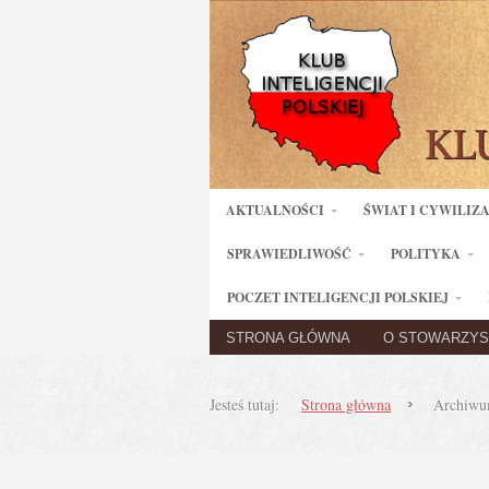
AKTUALNOŚCI
ŚWIAT I CYWILIZ
SPRAWIEDLIWOŚĆ
POLITYKA
POCZET INTELIGENCJI POLSKIEJ
STRONA GŁÓWNA
O STOWARZYS
Jesteś tutaj:
Strona główna
Archiwum