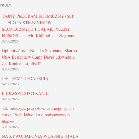
YKUŁY
TAJNY PROGRAM KOSMICZNY (SSP)
— FLOTA STRAŻNIKÓW
SŁONECZNYCH I GALAKTYCZNY
HANDEL. … Mr. KidPool na Telegramie
03/08/2026
Opiniotwórcza: Notatka Sekretarza Skarbu
USA Bessenta w Camp David udowadnia,
że “Koniec jest bliski”
03/08/2026
JESTEŚMY JEDNOŚCIĄ
02/08/2026
PIERWSZE SPOTKANIE
02/08/2026
Tak niszczysz przyszłość własnego syna i
córki. Prof. Jędrzejko o podstawowym
błędzie
30/07/2026
NA ŻYWO: JAPONIA WŁAŚNIE STAŁA