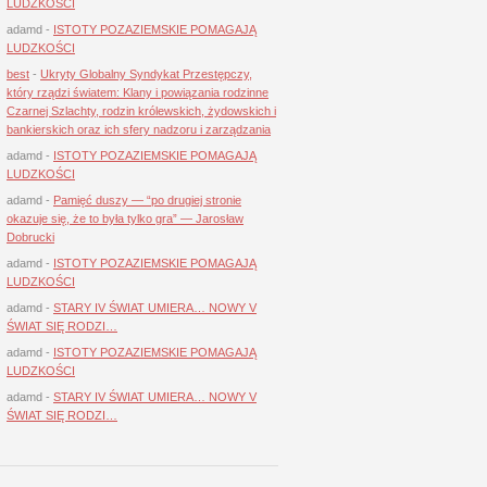
LUDZKOŚCI
adamd
-
ISTOTY POZAZIEMSKIE POMAGAJĄ
LUDZKOŚCI
best
-
Ukryty Globalny Syndykat Przestępczy,
który rządzi światem: Klany i powiązania rodzinne
Czarnej Szlachty, rodzin królewskich, żydowskich i
bankierskich oraz ich sfery nadzoru i zarządzania
adamd
-
ISTOTY POZAZIEMSKIE POMAGAJĄ
LUDZKOŚCI
adamd
-
Pamięć duszy — “po drugiej stronie
okazuje się, że to była tylko gra” — Jarosław
Dobrucki
adamd
-
ISTOTY POZAZIEMSKIE POMAGAJĄ
LUDZKOŚCI
adamd
-
STARY IV ŚWIAT UMIERA… NOWY V
ŚWIAT SIĘ RODZI…
adamd
-
ISTOTY POZAZIEMSKIE POMAGAJĄ
LUDZKOŚCI
adamd
-
STARY IV ŚWIAT UMIERA… NOWY V
ŚWIAT SIĘ RODZI…