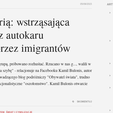
05/09/2015
ART
rią: wstrząsająca
 z autokaru
przez imigrantów
rupą, próbowano rozhuśtać. Rzucano w nas g..., walili w
na szybę" - relacjonuje na Facebooku Kamil Bulonis, autor
owadzącego blog podróżniczy "Obywatel świata", trudno
acjonalistyczne "oszołomstwo". Kamil Bulonis otwarcie
SKOMENTUJ
TEM
,
ŚWIAT I CYWILIZACJE