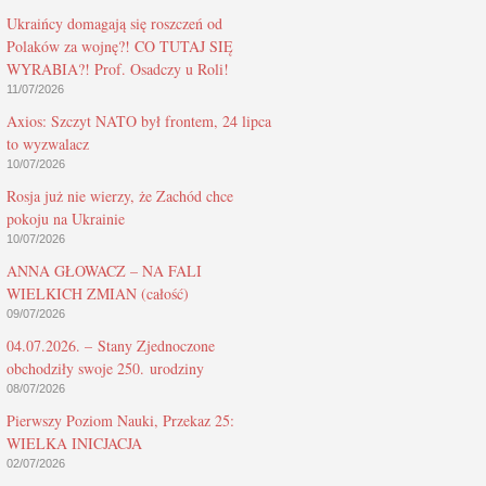
Ukraińcy domagają się roszczeń od
Polaków za wojnę?! CO TUTAJ SIĘ
WYRABIA?! Prof. Osadczy u Roli!
11/07/2026
Axios: Szczyt NATO był frontem, 24 lipca
to wyzwalacz
10/07/2026
Rosja już nie wierzy, że Zachód chce
pokoju na Ukrainie
10/07/2026
ANNA GŁOWACZ – NA FALI
WIELKICH ZMIAN (całość)
09/07/2026
04.07.2026. – Stany Zjednoczone
obchodziły swoje 250. urodziny
08/07/2026
Pierwszy Poziom Nauki, Przekaz 25:
WIELKA INICJACJA
02/07/2026