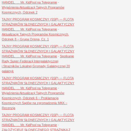
HANDEL. … Mr. KidPool na Telegramie
-
Wyjaśnienia Aktualizacji Tajnych Programów
Kosmicznych, Odcinek 2
TAJNY PROGRAM KOSMICZNY (SSP) — FLOTA
STRAŻNIKÓW SŁONECZNYCH I GALAKTYCZNY
HANDEL. … Mr. KidPool na Telegramie
-
Aktualizacje Tajnych Programów Kosmicznych,
Odcinek 8 – Grupa Oriona, Cz. 1
TAJNY PROGRAM KOSMICZNY (SSP) — FLOTA
STRAŻNIKÓW SŁONECZNYCH I GALAKTYCZNY
HANDEL. … Mr. KidPool na Telegramie
-
Spotkanie
Rady Super-Federacji Intergalaktycznej
i Strażników Lokalnej Gromady Galaktycznej 20
galaktyk
TAJNY PROGRAM KOSMICZNY (SSP) — FLOTA
STRAŻNIKÓW SŁONECZNYCH I GALAKTYCZNY
HANDEL. … Mr. KidPool na Telegramie
-
Wyjaśnienia Aktualizacji Tajnych Programów
Kosmicznych, Odcinek 6 – Proklamacja
Kosmicznych Sądów na zgromadzeniu MKK –
Recenzja
TAJNY PROGRAM KOSMICZNY (SSP) — FLOTA
STRAŻNIKÓW SŁONECZNYCH I GALAKTYCZNY
HANDEL. … Mr. KidPool na Telegramie
-
ZAŁOŻYCIELE SŁONECZNEGO STRAŻNIKA Z