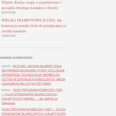
XSpirit: Koniec wojny o częstotliwości i
początek otwartego kontaktu z obcymi
02/07/2026
WIELKA DIAMENTOWA ILUZJA: Jak
korporacja zmusiła świat do przepłacania za
zwykłe kamienie
29/06/2026
NOWSZE KOMENTARZE
adamd
-
NA ŻYWO: JAPONIA WŁAŚNIE STAŁA
SIĘ PIERWSZYM KRAJEM, KTÓRY OFICJALNIE
ZATWIERDZIŁ TECHNOLOGIĘ MEDBED DO
UŻYTKU W SZPITALACH PUBLICZNYCH. MEDIA
CAŁKOWICIE MILCZĄ NA TEN TEMAT
adamd
-
TAJNY PROGRAM KOSMICZNY (SSP)
— FLOTA STRAŻNIKÓW SŁONECZNYCH I
GALAKTYCZNY HANDEL. … Mr. KidPool na
Telegramie
TAJNY PROGRAM KOSMICZNY (SSP) — FLOTA
STRAŻNIKÓW SŁONECZNYCH I GALAKTYCZNY