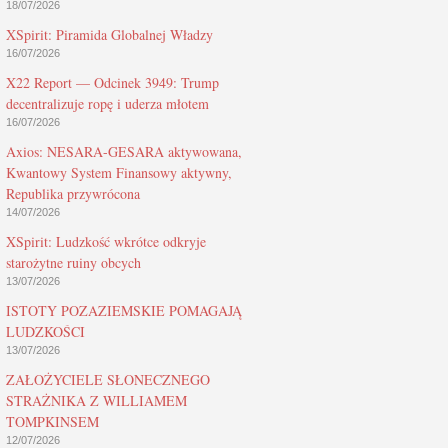
18/07/2026
XSpirit: Piramida Globalnej Władzy
16/07/2026
X22 Report — Odcinek 3949: Trump
decentralizuje ropę i uderza młotem
16/07/2026
Axios: NESARA-GESARA aktywowana,
Kwantowy System Finansowy aktywny,
Republika przywrócona
14/07/2026
XSpirit: Ludzkość wkrótce odkryje
starożytne ruiny obcych
13/07/2026
ISTOTY POZAZIEMSKIE POMAGAJĄ
LUDZKOŚCI
13/07/2026
ZAŁOŻYCIELE SŁONECZNEGO
STRAŻNIKA Z WILLIAMEM
TOMPKINSEM
12/07/2026