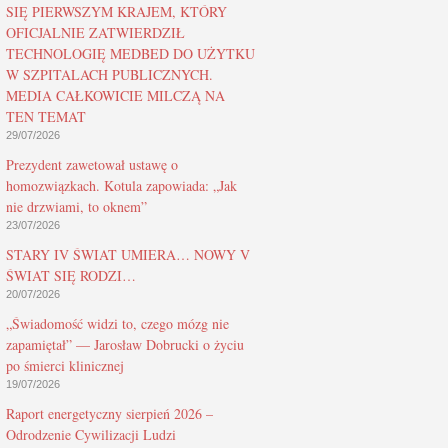
SIĘ PIERWSZYM KRAJEM, KTÓRY
OFICJALNIE ZATWIERDZIŁ
TECHNOLOGIĘ MEDBED DO UŻYTKU
W SZPITALACH PUBLICZNYCH.
MEDIA CAŁKOWICIE MILCZĄ NA
TEN TEMAT
29/07/2026
Prezydent zawetował ustawę o
homozwiązkach. Kotula zapowiada: „Jak
nie drzwiami, to oknem”
23/07/2026
STARY IV ŚWIAT UMIERA… NOWY V
ŚWIAT SIĘ RODZI…
20/07/2026
„Świadomość widzi to, czego mózg nie
zapamiętał” — Jarosław Dobrucki o życiu
po śmierci klinicznej
19/07/2026
Raport energetyczny sierpień 2026 –
Odrodzenie Cywilizacji Ludzi