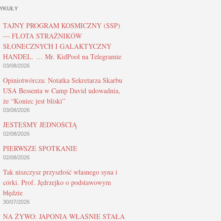
YKUŁY
TAJNY PROGRAM KOSMICZNY (SSP)
— FLOTA STRAŻNIKÓW
SŁONECZNYCH I GALAKTYCZNY
HANDEL. … Mr. KidPool na Telegramie
03/08/2026
Opiniotwórcza: Notatka Sekretarza Skarbu
USA Bessenta w Camp David udowadnia,
że “Koniec jest bliski”
03/08/2026
JESTEŚMY JEDNOŚCIĄ
02/08/2026
PIERWSZE SPOTKANIE
02/08/2026
Tak niszczysz przyszłość własnego syna i
córki. Prof. Jędrzejko o podstawowym
błędzie
30/07/2026
NA ŻYWO: JAPONIA WŁAŚNIE STAŁA