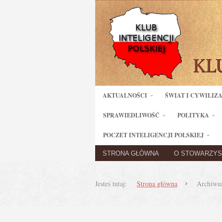
AKTUALNOŚCI
ŚWIAT I CYWILIZ
SPRAWIEDLIWOŚĆ
POLITYKA
POCZET INTELIGENCJI POLSKIEJ
STRONA GŁÓWNA
O STOWARZYS
Jesteś tutaj:
Strona główna
Archiwum