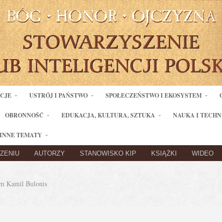
ACJE
USTRÓJ I PAŃSTWO
SPOŁECZEŃSTWO I EKOSYSTEM
OBRONNOŚĆ
EDUKACJA, KULTURA, SZTUKA
NAUKA I TECHN
INNE TEMATY
ZENIU
AUTORZY
STANOWISKO KIP
KSIĄŻKI
WIDEO
 Kamil Bulonis