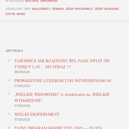
W KATEGORII:
HISTORIA
,
OBRONNOŚĆ
OZNACZONY JAKO:
BOLSZEWICY
,
DENIKIN
,
JÓZEF MACKIEWICZ
,
JÓZEF PIŁSUDSKI
,
KATYŃ
,
NKWD
ARTYKUŁY
TAJEMNICE JAK RZĄDZONY BYŁ NASZ ŚWIAT OD
TYSIĘCY LAT… DO TERAZ !!!
08/08/2026
PROWADZENIE LUDZKOŚCI DO WZNIESIENIA￼ ￼
07/08/2026
„WIELKIE WIDOWISKO” w oczekiwaniu na „WIELKIE
WYDARZENIE”
07/08/2026
WIELKI EKSPERYMENT
07/08/2026
TAJNY PROGRAM KOSMICZNY (SSP) — FLOTA