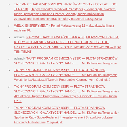
TAJEMNICE JAK RZĄDZONY BYŁ NASZ ŚWIAT OD TYSIĘCY LAT… DO
TERAZ !!!
-
Ukryty Globalny Syndykat Przestępczy, który rządzi światem:
Klany i powiązania rodzinne Czarnej Szlachty, rodzin królewskich,
żydowskich i bankierskich oraz ich sfery nadzoru i zarządzania
WIELKI EKSPERYMENT
-
Ponad Majestatyczną 12 – aktualizacja filmu z
napisami PL
adamd
-
NA ŻYWO: JAPONIA WŁAŚNIE STAŁA SIĘ PIERWSZYM KRAJEM,
KTÓRY OFICJALNIE ZATWIERDZIŁ TECHNOLOGIĘ MEDBED DO
UŻYTKU W SZPITALACH PUBLICZNYCH. MEDIA CAŁKOWICIE MILCZĄ NA
TEN TEMAT
adamd
-
TAJNY PROGRAM KOSMICZNY (SSP) — FLOTA STRAŻNIKÓW
SŁONECZNYCH I GALAKTYCZNY HANDEL. … Mr. KidPool na Telegramie
TAJNY PROGRAM KOSMICZNY (SSP) — FLOTA STRAŻNIKÓW
SŁONECZNYCH I GALAKTYCZNY HANDEL. … Mr. KidPool na Telegramie
-
Wyjaśnienia Aktualizacji Tajnych Programów Kosmicznych, Odcinek 2
TAJNY PROGRAM KOSMICZNY (SSP) — FLOTA STRAŻNIKÓW
SŁONECZNYCH I GALAKTYCZNY HANDEL. … Mr. KidPool na Telegramie
-
Aktualizacje Tajnych Programów Kosmicznych, Odcinek 8 – Grupa Oriona,
Cz. 1
TAJNY PROGRAM KOSMICZNY (SSP) — FLOTA STRAŻNIKÓW
SŁONECZNYCH I GALAKTYCZNY HANDEL. … Mr. KidPool na Telegramie
-
Spotkanie Rady Super-Federacji Intergalaktycznej i Strażników Lokalnej
Gromady Galaktycznej 20 galaktyk