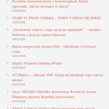
Prezydent zawetował ustawę o homozwiązkach. Kotula
zapowiada: „Jak nie drzwiami, to oknem”
23/07/2026
STARY IV ŚWIAT UMIERA… NOWY V ŚWIAT SIĘ RODZI…
20/07/2026
„Świadomość widzi to, czego mózg nie zapamiętał” — Jarosław
Dobrucki o życiu po śmierci klinicznej
19/07/2026
Raport energetyczny sierpień 2026 – Odrodzenie Cywilizacji
Ludzi
18/07/2026
XSpirit: Piramida Globalnej Władzy
16/07/2026
X22 Report — Odcinek 3949: Trump decentralizuje ropę i uderza
młotem
16/07/2026
Axios: NESARA-GESARA aktywowana, Kwantowy System
Finansowy aktywny, Republika przywrócona
14/07/2026
XSpirit: Ludzkość wkrótce odkryje starożytne ruiny obcych