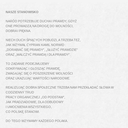
NASZE STANOWISKO
NARÓD POTRZEBUJE DUCHA I PRAWDY, GDYŻ
ONE PROWADZĄ NA DROGĘ DO WOLNOŚCI,
DOBRA I PIĘKNA.
NIECH DUCH ŚPIĄCYCH POBUDZI, A TRZEBA TEŻ,
JAK WZYWAŁ CYPRIAN KAMIL NORWID :
„DORABIAĆ SIĘ PRAWDY”, „SŁUŻYĆ PRAWDZIE”
ORAZ „WALCZYĆ PRAWDĄ I DLA PRAWDY”.
TO ZADANIE PODEJMUJEMY
ODKRYWAJĄC I GŁOSZĄC PRAWDĘ,
ZMAGAJĄC SIĘ O POSZERZENIE WOLNOŚCI
ORAZ UKAZUJĄC WARTOŚCI NARODOWE.
REALIZUJĄC DOBRA SPOŁECZNE TRZEBA NAM PRZEKŁADAĆ SŁOWA W
CODZIENNY TRUD
PRACY ORGANICZNEJ „OD PODSTAW”,
JAK PRADZIADOWIE, DLA ODBUDOWY
I UMOCNIENIA WSZYSTKIEGO,
CO POLSKĘ STANOWI.
DO TEGO WZYWAMY KAŻDEGO POLAKA.