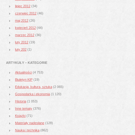
lipiec 2012
(34)
czerwiec 2012
(46)
maj 2012
(26)
kwiecień 2012
(44)
marzec 2012
(36)
luty 2012
(19)
luty 202
(1)
ARTYKUŁY – KATEGORIE
Aktualności
(4 753)
Biuletyn KIP
(19)
Edukacja, kultura, sztuka
(2 065)
Gospodarka i ekonomia
(1 120)
Historia
(1 053)
Inne tematy
(376)
Książki
(71)
Materiały nadesłane
(128)
Nauka i technika
(862)