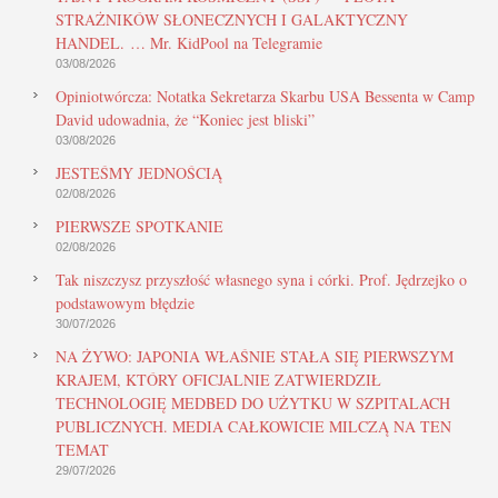
STRAŻNIKÓW SŁONECZNYCH I GALAKTYCZNY
HANDEL. … Mr. KidPool na Telegramie
03/08/2026
Opiniotwórcza: Notatka Sekretarza Skarbu USA Bessenta w Camp
David udowadnia, że “Koniec jest bliski”
03/08/2026
JESTEŚMY JEDNOŚCIĄ
02/08/2026
PIERWSZE SPOTKANIE
02/08/2026
Tak niszczysz przyszłość własnego syna i córki. Prof. Jędrzejko o
podstawowym błędzie
30/07/2026
NA ŻYWO: JAPONIA WŁAŚNIE STAŁA SIĘ PIERWSZYM
KRAJEM, KTÓRY OFICJALNIE ZATWIERDZIŁ
TECHNOLOGIĘ MEDBED DO UŻYTKU W SZPITALACH
PUBLICZNYCH. MEDIA CAŁKOWICIE MILCZĄ NA TEN
TEMAT
29/07/2026