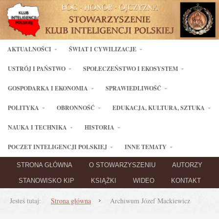
AKTUALNOŚCI
ŚWIAT I CYWILIZACJE
USTRÓJ I PAŃSTWO
SPOŁECZEŃSTWO I EKOSYSTEM
GOSPODARKA I EKONOMIA
SPRAWIEDLIWOŚĆ
POLITYKA
OBRONNOŚĆ
EDUKACJA, KULTURA, SZTUKA
NAUKA I TECHNIKA
HISTORIA
POCZET INTELIGENCJI POLSKIEJ
INNE TEMATY
STRONA GŁÓWNA
O STOWARZYSZENIU
AUTORZY
STANOWISKO KIP
KSIĄŻKI
WIDEO
KONTAKT
Jesteś tutaj:
Strona główna
Archiwum Józef Mackiewicz