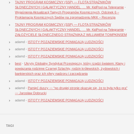
TAJNY PROGRAM KOSMICZNY (SSP) — FLOTA STRAŻNIKÓW
SŁONECZNYCH I GALAKTYCZNY HANDEL. … Mr. KidPool na Telegramie
-
Wyjaśnienia Aktualizacji Tajnych Programów Kosmicznych, Odcinek 6 –
Proklamacja Kosmicznych Sądów na zgromadzeniu MKK – Recenzja
TAJNY PROGRAM KOSMICZNY (SSP) — FLOTA STRAŻNIKÓW
SŁONECZNYCH I GALAKTYCZNY HANDEL. … Mr. KidPool na Telegramie
-
ZAŁOŻYCIELE SŁONECZNEGO STRAŻNIKA Z WILLIAMEM TOMPKINSEM
adamd
-
ISTOTY POZAZIEMSKIE POMAGAJĄ LUDZKOŚCI
adamd
-
ISTOTY POZAZIEMSKIE POMAGAJĄ LUDZKOŚCI
adamd
-
ISTOTY POZAZIEMSKIE POMAGAJĄ LUDZKOŚCI
best
-
Ukryty Globalny Syndykat Przestępczy, który rządzi światem: Klany i
powiązania rodzinne Czarnej Szlachty, rodzin królewskich, żydowskich i
bankierskich oraz ich sfery nadzoru i zarządzania
adamd
-
ISTOTY POZAZIEMSKIE POMAGAJĄ LUDZKOŚCI
adamd
-
Pamięć duszy — “po drugiej stronie okazuje się, że to była tylko gra”
— Jarosław Dobrucki
adamd
-
ISTOTY POZAZIEMSKIE POMAGAJĄ LUDZKOŚCI
TAGI