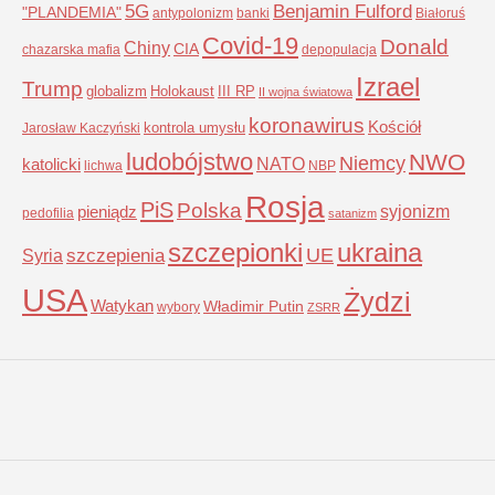
5G
Benjamin Fulford
"PLANDEMIA"
antypolonizm
banki
Białoruś
Covid-19
Donald
Chiny
CIA
chazarska mafia
depopulacja
Izrael
Trump
globalizm
Holokaust
III RP
II wojna światowa
koronawirus
Kościół
kontrola umysłu
Jarosław Kaczyński
ludobójstwo
NWO
Niemcy
NATO
katolicki
lichwa
NBP
Rosja
PiS
Polska
syjonizm
pieniądz
pedofilia
satanizm
szczepionki
ukraina
UE
Syria
szczepienia
USA
Żydzi
Watykan
Władimir Putin
wybory
ZSRR