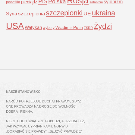
Rosja
PiS
Polska
syjonizm
pieniądz
pedofilia
satanizm
szczepionki
ukraina
UE
Syria
szczepienia
USA
Żydzi
Watykan
Władimir Putin
wybory
ZSRR
NASZE STANOWISKO
NARÓD POTRZEBUJE DUCHA I PRAWDY, GDYŻ
ONE PROWADZĄ NA DROGĘ DO WOLNOŚCI,
DOBRA I PIĘKNA.
NIECH DUCH ŚPIĄCYCH POBUDZI, A TRZEBA TEŻ,
JAK WZYWAŁ CYPRIAN KAMIL NORWID :
„DORABIAĆ SIĘ PRAWDY”, „SŁUŻYĆ PRAWDZIE”