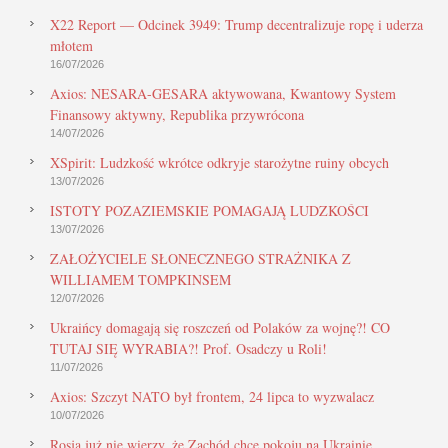
X22 Report — Odcinek 3949: Trump decentralizuje ropę i uderza
młotem
16/07/2026
Axios: NESARA-GESARA aktywowana, Kwantowy System
Finansowy aktywny, Republika przywrócona
14/07/2026
XSpirit: Ludzkość wkrótce odkryje starożytne ruiny obcych
13/07/2026
ISTOTY POZAZIEMSKIE POMAGAJĄ LUDZKOŚCI
13/07/2026
ZAŁOŻYCIELE SŁONECZNEGO STRAŻNIKA Z
WILLIAMEM TOMPKINSEM
12/07/2026
Ukraińcy domagają się roszczeń od Polaków za wojnę?! CO
TUTAJ SIĘ WYRABIA?! Prof. Osadczy u Roli!
11/07/2026
Axios: Szczyt NATO był frontem, 24 lipca to wyzwalacz
10/07/2026
Rosja już nie wierzy, że Zachód chce pokoju na Ukrainie