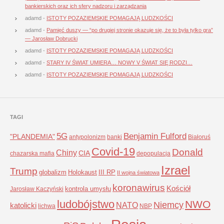
bankierskich oraz ich sfery nadzoru i zarządzania
adamd
-
ISTOTY POZAZIEMSKIE POMAGAJĄ LUDZKOŚCI
adamd
-
Pamięć duszy — “po drugiej stronie okazuje się, że to była tylko gra”
— Jarosław Dobrucki
adamd
-
ISTOTY POZAZIEMSKIE POMAGAJĄ LUDZKOŚCI
adamd
-
STARY IV ŚWIAT UMIERA… NOWY V ŚWIAT SIĘ RODZI…
adamd
-
ISTOTY POZAZIEMSKIE POMAGAJĄ LUDZKOŚCI
TAGI
5G
Benjamin Fulford
"PLANDEMIA"
antypolonizm
banki
Białoruś
Covid-19
Donald
Chiny
CIA
chazarska mafia
depopulacja
Izrael
Trump
globalizm
Holokaust
III RP
II wojna światowa
koronawirus
Kościół
kontrola umysłu
Jarosław Kaczyński
ludobójstwo
NWO
Niemcy
NATO
katolicki
lichwa
NBP