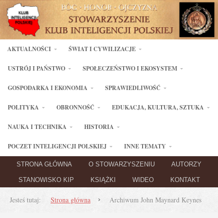
AKTUALNOŚCI
ŚWIAT I CYWILIZACJE
USTRÓJ I PAŃSTWO
SPOŁECZEŃSTWO I EKOSYSTEM
GOSPODARKA I EKONOMIA
SPRAWIEDLIWOŚĆ
POLITYKA
OBRONNOŚĆ
EDUKACJA, KULTURA, SZTUKA
NAUKA I TECHNIKA
HISTORIA
POCZET INTELIGENCJI POLSKIEJ
INNE TEMATY
STRONA GŁÓWNA
O STOWARZYSZENIU
AUTORZY
STANOWISKO KIP
KSIĄŻKI
WIDEO
KONTAKT
Jesteś tutaj:
Strona główna
Archiwum John Maynard Keynes