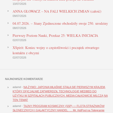
10/07/2026
ANNA GŁOWACZ – NA FALI WIELKICH ZMIAN (całość)
09/07/2026
04.07.2026. – Stany Zjednoczone obchodziły swoje 250. urodziny
08/07/2026
Pierwszy Poziom Nauki, Przekaz 25: WIELKA INICJACJA
02/07/2026
XSpirit: Koniec wojny o częstotliwości i początek otwartego
kontaktu z obcymi
02/07/2026
NAJNOWSZE KOMENTARZE
adamd
-
NA ŻYWO: JAPONIA WŁAŚNIE STAŁA SIĘ PIERWSZYM KRAJEM,
KTÓRY OFICJALNIE ZATWIERDZIŁ TECHNOLOGIĘ MEDBED DO
UŻYTKU W SZPITALACH PUBLICZNYCH. MEDIA CAŁKOWICIE MILCZĄ NA
TEN TEMAT
adamd
-
TAJNY PROGRAM KOSMICZNY (SSP) — FLOTA STRAŻNIKÓW
SŁONECZNYCH I GALAKTYCZNY HANDEL. … Mr. KidPool na Telegramie