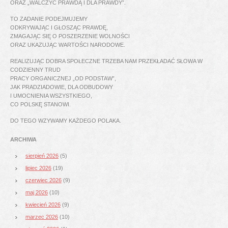
ORAZ „WALCZYĆ PRAWDĄ I DLA PRAWDY”.
TO ZADANIE PODEJMUJEMY
ODKRYWAJĄC I GŁOSZĄC PRAWDĘ,
ZMAGAJĄC SIĘ O POSZERZENIE WOLNOŚCI
ORAZ UKAZUJĄC WARTOŚCI NARODOWE.
REALIZUJĄC DOBRA SPOŁECZNE TRZEBA NAM PRZEKŁADAĆ SŁOWA W
CODZIENNY TRUD
PRACY ORGANICZNEJ „OD PODSTAW”,
JAK PRADZIADOWIE, DLA ODBUDOWY
I UMOCNIENIA WSZYSTKIEGO,
CO POLSKĘ STANOWI.
DO TEGO WZYWAMY KAŻDEGO POLAKA.
ARCHIWA
sierpień 2026
(5)
lipiec 2026
(19)
czerwiec 2026
(9)
maj 2026
(10)
kwiecień 2026
(9)
marzec 2026
(10)