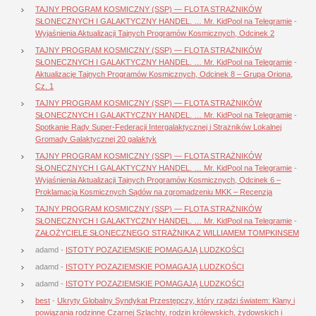
TAJNY PROGRAM KOSMICZNY (SSP) — FLOTA STRAŻNIKÓW
SŁONECZNYCH I GALAKTYCZNY HANDEL. … Mr. KidPool na Telegramie
-
Wyjaśnienia Aktualizacji Tajnych Programów Kosmicznych, Odcinek 2
TAJNY PROGRAM KOSMICZNY (SSP) — FLOTA STRAŻNIKÓW
SŁONECZNYCH I GALAKTYCZNY HANDEL. … Mr. KidPool na Telegramie
-
Aktualizacje Tajnych Programów Kosmicznych, Odcinek 8 – Grupa Oriona,
Cz. 1
TAJNY PROGRAM KOSMICZNY (SSP) — FLOTA STRAŻNIKÓW
SŁONECZNYCH I GALAKTYCZNY HANDEL. … Mr. KidPool na Telegramie
-
Spotkanie Rady Super-Federacji Intergalaktycznej i Strażników Lokalnej
Gromady Galaktycznej 20 galaktyk
TAJNY PROGRAM KOSMICZNY (SSP) — FLOTA STRAŻNIKÓW
SŁONECZNYCH I GALAKTYCZNY HANDEL. … Mr. KidPool na Telegramie
-
Wyjaśnienia Aktualizacji Tajnych Programów Kosmicznych, Odcinek 6 –
Proklamacja Kosmicznych Sądów na zgromadzeniu MKK – Recenzja
TAJNY PROGRAM KOSMICZNY (SSP) — FLOTA STRAŻNIKÓW
SŁONECZNYCH I GALAKTYCZNY HANDEL. … Mr. KidPool na Telegramie
-
ZAŁOŻYCIELE SŁONECZNEGO STRAŻNIKA Z WILLIAMEM TOMPKINSEM
adamd
-
ISTOTY POZAZIEMSKIE POMAGAJĄ LUDZKOŚCI
adamd
-
ISTOTY POZAZIEMSKIE POMAGAJĄ LUDZKOŚCI
adamd
-
ISTOTY POZAZIEMSKIE POMAGAJĄ LUDZKOŚCI
best
-
Ukryty Globalny Syndykat Przestępczy, który rządzi światem: Klany i
powiązania rodzinne Czarnej Szlachty, rodzin królewskich, żydowskich i