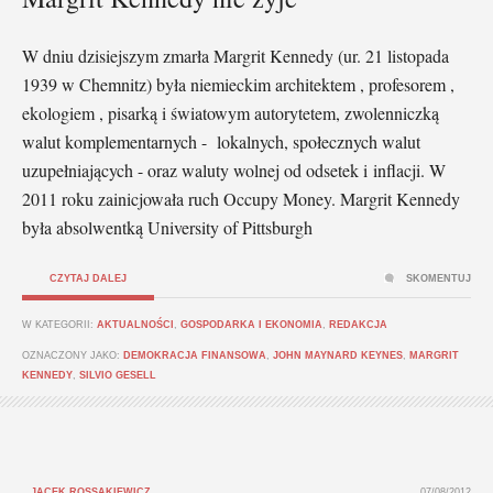
W dniu dzisiejszym zmarła Margrit Kennedy (ur. 21 listopada
1939 w Chemnitz) była niemieckim architektem , profesorem ,
ekologiem , pisarką i światowym autorytetem, zwolenniczką
walut komplementarnych - lokalnych, społecznych walut
uzupełniających - oraz waluty wolnej od odsetek i inflacji. W
2011 roku zainicjowała ruch Occupy Money. Margrit Kennedy
była absolwentką University of Pittsburgh
CZYTAJ DALEJ
SKOMENTUJ
W KATEGORII:
AKTUALNOŚCI
,
GOSPODARKA I EKONOMIA
,
REDAKCJA
OZNACZONY JAKO:
DEMOKRACJA FINANSOWA
,
JOHN MAYNARD KEYNES
,
MARGRIT
KENNEDY
,
SILVIO GESELL
JACEK ROSSAKIEWICZ
07/08/2012