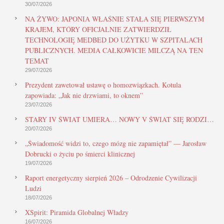
30/07/2026
NA ŻYWO: JAPONIA WŁAŚNIE STAŁA SIĘ PIERWSZYM
KRAJEM, KTÓRY OFICJALNIE ZATWIERDZIŁ
TECHNOLOGIĘ MEDBED DO UŻYTKU W SZPITALACH
PUBLICZNYCH. MEDIA CAŁKOWICIE MILCZĄ NA TEN
TEMAT
29/07/2026
Prezydent zawetował ustawę o homozwiązkach. Kotula
zapowiada: „Jak nie drzwiami, to oknem”
23/07/2026
STARY IV ŚWIAT UMIERA… NOWY V ŚWIAT SIĘ RODZI…
20/07/2026
„Świadomość widzi to, czego mózg nie zapamiętał” — Jarosław
Dobrucki o życiu po śmierci klinicznej
19/07/2026
Raport energetyczny sierpień 2026 – Odrodzenie Cywilizacji
Ludzi
18/07/2026
XSpirit: Piramida Globalnej Władzy
16/07/2026