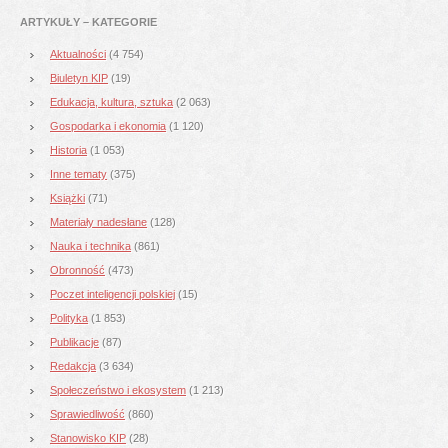
ARTYKUŁY – KATEGORIE
Aktualności
(4 754)
Biuletyn KIP
(19)
Edukacja, kultura, sztuka
(2 063)
Gospodarka i ekonomia
(1 120)
Historia
(1 053)
Inne tematy
(375)
Książki
(71)
Materiały nadesłane
(128)
Nauka i technika
(861)
Obronność
(473)
Poczet inteligencji polskiej
(15)
Polityka
(1 853)
Publikacje
(87)
Redakcja
(3 634)
Społeczeństwo i ekosystem
(1 213)
Sprawiedliwość
(860)
Stanowisko KIP
(28)