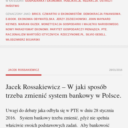
W KATEGORII:
GOSPODARKA I EKONOMIA
,
PUBLIKACJE
,
REDAKCJA
,
USTRÓJ I
PAŃSTWO
OZNACZONY JAKO:
BRICS
,
CZWARTKI U EKONOMISTÓW
,
DEMOKRACJA FINANSOWA
,
E-BOOK
,
EKONOMIA OBYWATELSKA
,
JERZY ZDZIECHOWSKI
,
JOHN MAYNARD
KEYNES
,
MARIAN GUZEK
,
MONETYZACJA GOSPODARKI I MAJĄTKU NARODOWEGO
,
NOWY PARADYGMAT EKONOMII
,
PARYTET GOSPODARCZY PIENIĄDZA
,
PTE
,
RACJONALIZM WARTOŚCI ETYCZNYCH
,
RZECZYNOWE.PL
,
SILVIO GESELL
,
WŁODZIMIERZ BOJARSKI
JACEK ROSSAKIEWICZ
28/01/2016
Jacek Rossakiewicz – W jaki sposób
trzeba zmienić system bankowy w Polsce.
Uwagi do debaty jaka odbyła się w PTE w dniu 28 stycznia
2016. System bankowy trzeba zmienić, gdyż nie spełnia
właściwie swoich podstawowych zadań. Aby bankowość