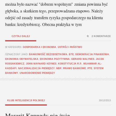
można było nazwać "dobrem wspólnym" zmiana powinna być
głęboka, a skutkiem tego, przeprowadzana etapowo. Należy
odejść od zasady transferu ryzyka gospodarczego na klienta
banku: kredytobiorcę. Obecna praktyka w tym
CZYTAJ DALEJ
2 KOMENTARZE
W KATEGORII:
GOSPODARKA I EKONOMIA
,
USTRÓJ I PAŃSTWO
OZNACZONY JAKO:
BANKOWOŚĆ BEZODSETKOWA
,
BTE
,
DEMOKRACJA FINANSOWA
,
EKONOMIA OBYWATELSKA
,
EKONOMIA POZYTYWNA
,
GERARD MALYNES
,
JACEK
ROSSAKIEWICZ
,
JOHN MAYNARD KEYNES
,
KONSTYTUCJA R.P.
,
MUAMMAR AL-
KADDAFI
,
NACJONALIZACJA PIENIĘDZY
,
NBP
,
PRAWO BANKOWE
,
PTE
,
SYSTEM
BANKOWY
,
UNARODOWIENIE PIENIĘDZY
KLUB INTELIGENCJI POLSKIEJ
30/12/2013
Margrit Kennedy nie żyje