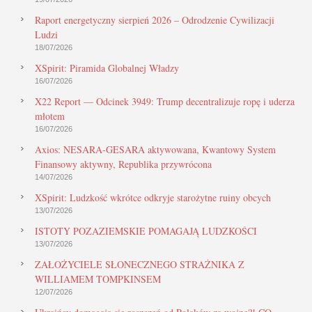
Raport energetyczny sierpień 2026 – Odrodzenie Cywilizacji
Ludzi
18/07/2026
XSpirit: Piramida Globalnej Władzy
16/07/2026
X22 Report — Odcinek 3949: Trump decentralizuje ropę i uderza
młotem
16/07/2026
Axios: NESARA-GESARA aktywowana, Kwantowy System
Finansowy aktywny, Republika przywrócona
14/07/2026
XSpirit: Ludzkość wkrótce odkryje starożytne ruiny obcych
13/07/2026
ISTOTY POZAZIEMSKIE POMAGAJĄ LUDZKOŚCI
13/07/2026
ZAŁOŻYCIELE SŁONECZNEGO STRAŻNIKA Z
WILLIAMEM TOMPKINSEM
12/07/2026