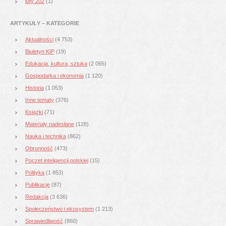
luty 202
(1)
ARTYKUŁY – KATEGORIE
Aktualności
(4 753)
Biuletyn KIP
(19)
Edukacja, kultura, sztuka
(2 065)
Gospodarka i ekonomia
(1 120)
Historia
(1 053)
Inne tematy
(376)
Książki
(71)
Materiały nadesłane
(128)
Nauka i technika
(862)
Obronność
(473)
Poczet inteligencji polskiej
(15)
Polityka
(1 853)
Publikacje
(87)
Redakcja
(3 636)
Społeczeństwo i ekosystem
(1 213)
Sprawiedliwość
(860)