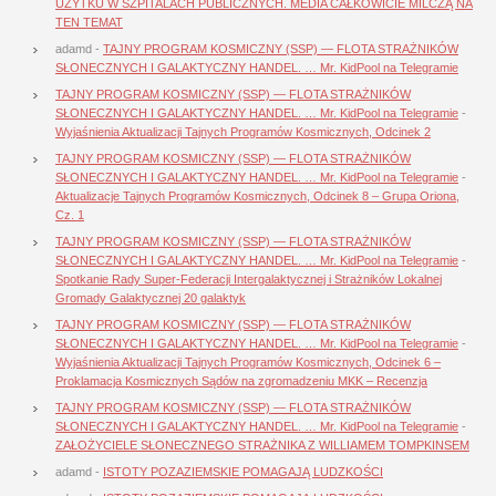
UŻYTKU W SZPITALACH PUBLICZNYCH. MEDIA CAŁKOWICIE MILCZĄ NA
TEN TEMAT
adamd
-
TAJNY PROGRAM KOSMICZNY (SSP) — FLOTA STRAŻNIKÓW
SŁONECZNYCH I GALAKTYCZNY HANDEL. … Mr. KidPool na Telegramie
TAJNY PROGRAM KOSMICZNY (SSP) — FLOTA STRAŻNIKÓW
SŁONECZNYCH I GALAKTYCZNY HANDEL. … Mr. KidPool na Telegramie
-
Wyjaśnienia Aktualizacji Tajnych Programów Kosmicznych, Odcinek 2
TAJNY PROGRAM KOSMICZNY (SSP) — FLOTA STRAŻNIKÓW
SŁONECZNYCH I GALAKTYCZNY HANDEL. … Mr. KidPool na Telegramie
-
Aktualizacje Tajnych Programów Kosmicznych, Odcinek 8 – Grupa Oriona,
Cz. 1
TAJNY PROGRAM KOSMICZNY (SSP) — FLOTA STRAŻNIKÓW
SŁONECZNYCH I GALAKTYCZNY HANDEL. … Mr. KidPool na Telegramie
-
Spotkanie Rady Super-Federacji Intergalaktycznej i Strażników Lokalnej
Gromady Galaktycznej 20 galaktyk
TAJNY PROGRAM KOSMICZNY (SSP) — FLOTA STRAŻNIKÓW
SŁONECZNYCH I GALAKTYCZNY HANDEL. … Mr. KidPool na Telegramie
-
Wyjaśnienia Aktualizacji Tajnych Programów Kosmicznych, Odcinek 6 –
Proklamacja Kosmicznych Sądów na zgromadzeniu MKK – Recenzja
TAJNY PROGRAM KOSMICZNY (SSP) — FLOTA STRAŻNIKÓW
SŁONECZNYCH I GALAKTYCZNY HANDEL. … Mr. KidPool na Telegramie
-
ZAŁOŻYCIELE SŁONECZNEGO STRAŻNIKA Z WILLIAMEM TOMPKINSEM
adamd
-
ISTOTY POZAZIEMSKIE POMAGAJĄ LUDZKOŚCI