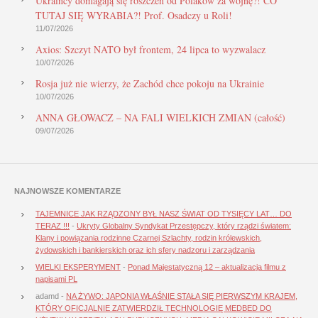
Ukraińcy domagają się roszczeń od Polaków za wojnę?! CO
TUTAJ SIĘ WYRABIA?! Prof. Osadczy u Roli!
11/07/2026
Axios: Szczyt NATO był frontem, 24 lipca to wyzwalacz
10/07/2026
Rosja już nie wierzy, że Zachód chce pokoju na Ukrainie
10/07/2026
ANNA GŁOWACZ – NA FALI WIELKICH ZMIAN (całość)
09/07/2026
NAJNOWSZE KOMENTARZE
TAJEMNICE JAK RZĄDZONY BYŁ NASZ ŚWIAT OD TYSIĘCY LAT… DO
TERAZ !!!
-
Ukryty Globalny Syndykat Przestępczy, który rządzi światem:
Klany i powiązania rodzinne Czarnej Szlachty, rodzin królewskich,
żydowskich i bankierskich oraz ich sfery nadzoru i zarządzania
WIELKI EKSPERYMENT
-
Ponad Majestatyczną 12 – aktualizacja filmu z
napisami PL
adamd
-
NA ŻYWO: JAPONIA WŁAŚNIE STAŁA SIĘ PIERWSZYM KRAJEM,
KTÓRY OFICJALNIE ZATWIERDZIŁ TECHNOLOGIĘ MEDBED DO