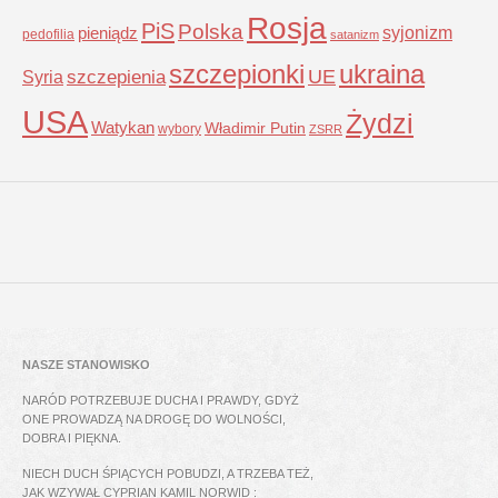
Rosja
PiS
Polska
syjonizm
pieniądz
pedofilia
satanizm
szczepionki
ukraina
UE
Syria
szczepienia
USA
Żydzi
Watykan
Władimir Putin
wybory
ZSRR
NASZE STANOWISKO
NARÓD POTRZEBUJE DUCHA I PRAWDY, GDYŻ
ONE PROWADZĄ NA DROGĘ DO WOLNOŚCI,
DOBRA I PIĘKNA.
NIECH DUCH ŚPIĄCYCH POBUDZI, A TRZEBA TEŻ,
JAK WZYWAŁ CYPRIAN KAMIL NORWID :