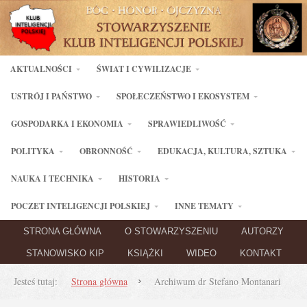
AKTUALNOŚCI
ŚWIAT I CYWILIZACJE
USTRÓJ I PAŃSTWO
SPOŁECZEŃSTWO I EKOSYSTEM
GOSPODARKA I EKONOMIA
SPRAWIEDLIWOŚĆ
POLITYKA
OBRONNOŚĆ
EDUKACJA, KULTURA, SZTUKA
NAUKA I TECHNIKA
HISTORIA
POCZET INTELIGENCJI POLSKIEJ
INNE TEMATY
STRONA GŁÓWNA
O STOWARZYSZENIU
AUTORZY
STANOWISKO KIP
KSIĄŻKI
WIDEO
KONTAKT
Jesteś tutaj:
Strona główna
Archiwum dr Stefano Montanari