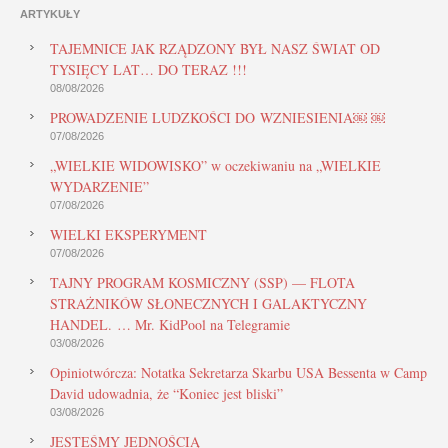
ARTYKUŁY
TAJEMNICE JAK RZĄDZONY BYŁ NASZ ŚWIAT OD
TYSIĘCY LAT… DO TERAZ !!!
08/08/2026
PROWADZENIE LUDZKOŚCI DO WZNIESIENIA￼ ￼
07/08/2026
„WIELKIE WIDOWISKO” w oczekiwaniu na „WIELKIE
WYDARZENIE”
07/08/2026
WIELKI EKSPERYMENT
07/08/2026
TAJNY PROGRAM KOSMICZNY (SSP) — FLOTA
STRAŻNIKÓW SŁONECZNYCH I GALAKTYCZNY
HANDEL. … Mr. KidPool na Telegramie
03/08/2026
Opiniotwórcza: Notatka Sekretarza Skarbu USA Bessenta w Camp
David udowadnia, że “Koniec jest bliski”
03/08/2026
JESTEŚMY JEDNOŚCIĄ