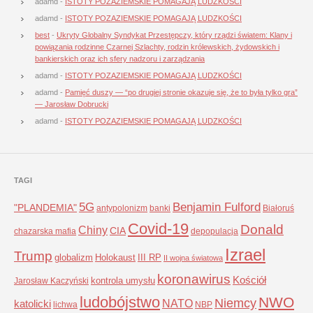
adamd
-
ISTOTY POZAZIEMSKIE POMAGAJĄ LUDZKOŚCI
adamd
-
ISTOTY POZAZIEMSKIE POMAGAJĄ LUDZKOŚCI
best
-
Ukryty Globalny Syndykat Przestępczy, który rządzi światem: Klany i
powiązania rodzinne Czarnej Szlachty, rodzin królewskich, żydowskich i
bankierskich oraz ich sfery nadzoru i zarządzania
adamd
-
ISTOTY POZAZIEMSKIE POMAGAJĄ LUDZKOŚCI
adamd
-
Pamięć duszy — “po drugiej stronie okazuje się, że to była tylko gra”
— Jarosław Dobrucki
adamd
-
ISTOTY POZAZIEMSKIE POMAGAJĄ LUDZKOŚCI
TAGI
5G
Benjamin Fulford
"PLANDEMIA"
antypolonizm
banki
Białoruś
Covid-19
Donald
Chiny
CIA
chazarska mafia
depopulacja
Izrael
Trump
globalizm
Holokaust
III RP
II wojna światowa
koronawirus
Kościół
kontrola umysłu
Jarosław Kaczyński
ludobójstwo
NWO
Niemcy
NATO
katolicki
lichwa
NBP