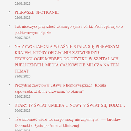
02/08/2026
PIERWSZE SPOTKANIE
02/08/2026
Tak niszczysz przyszłość własnego syna i córki. Prof. Jędrzejko o
podstawowym błędzie
30/07/2026
NA ŻYWO: JAPONIA WŁAŚNIE STAŁA SIĘ PIERWSZYM
KRAJEM, KTÓRY OFICJALNIE ZATWIERDZIŁ
TECHNOLOGIĘ MEDBED DO UŻYTKU W SZPITALACH
PUBLICZNYCH. MEDIA CAŁKOWICIE MILCZĄ NA TEN
TEMAT
29/07/2026
Prezydent zawetował ustawę o homozwiązkach. Kotula
zapowiada: „Jak nie drzwiami, to oknem”
23/07/2026
STARY IV ŚWIAT UMIERA… NOWY V ŚWIAT SIĘ RODZI…
20/07/2026
„Świadomość widzi to, czego mózg nie zapamiętał” — Jarosław
Dobrucki o życiu po śmierci klinicznej
19/07/2026