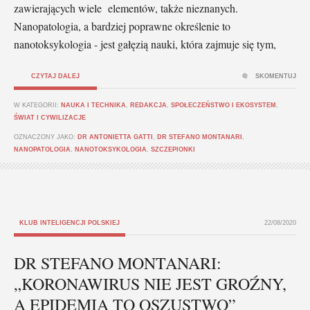
zawierających wiele elementów, także nieznanych.
Nanopatologia, a bardziej poprawne określenie to
nanotoksykologia - jest gałęzią nauki, która zajmuje się tym,
CZYTAJ DALEJ
SKOMENTUJ
W KATEGORII:
NAUKA I TECHNIKA
,
REDAKCJA
,
SPOŁECZEŃSTWO I EKOSYSTEM
,
ŚWIAT I CYWILIZACJE
OZNACZONY JAKO:
DR ANTONIETTA GATTI
,
DR STEFANO MONTANARI
,
NANOPATOLOGIA
,
NANOTOKSYKOLOGIA
,
SZCZEPIONKI
KLUB INTELIGENCJI POLSKIEJ
22/08/2020
DR STEFANO MONTANARI:
„KORONAWIRUS NIE JEST GROŹNY,
A EPIDEMIA TO OSZUSTWO”