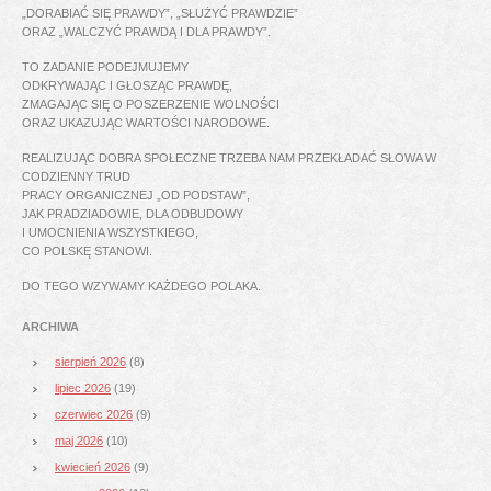
„DORABIAĆ SIĘ PRAWDY”, „SŁUŻYĆ PRAWDZIE”
ORAZ „WALCZYĆ PRAWDĄ I DLA PRAWDY”.
TO ZADANIE PODEJMUJEMY
ODKRYWAJĄC I GŁOSZĄC PRAWDĘ,
ZMAGAJĄC SIĘ O POSZERZENIE WOLNOŚCI
ORAZ UKAZUJĄC WARTOŚCI NARODOWE.
REALIZUJĄC DOBRA SPOŁECZNE TRZEBA NAM PRZEKŁADAĆ SŁOWA W
CODZIENNY TRUD
PRACY ORGANICZNEJ „OD PODSTAW”,
JAK PRADZIADOWIE, DLA ODBUDOWY
I UMOCNIENIA WSZYSTKIEGO,
CO POLSKĘ STANOWI.
DO TEGO WZYWAMY KAŻDEGO POLAKA.
ARCHIWA
sierpień 2026
(8)
lipiec 2026
(19)
czerwiec 2026
(9)
maj 2026
(10)
kwiecień 2026
(9)