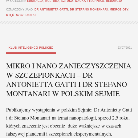
W KATEGORII:
EDUKACJA, KULTURA, SZTUKA
,
NAUKA I TECHNIKA
,
REDAKCJA
OZNACZONY JAKO:
DR ANTONIETTA GATTI
,
DR STEFANO MONTANARI
,
MIKROBIOTY
,
RTĘĆ
,
SZCZEPIONKI
KLUB INTELIGENCJI POLSKIEJ
23/07/2021
MIKRO I NANO ZANIECZYSZCZENIA
W SZCZEPIONKACH – DR
ANTONIETTA GATTI I DR STEFANO
MONTANARI W POLSKIM SEJMIE
Publikujemy wystąpienia w polskim Sejmie: Dr Antonietty Gatti
i dr Stefano Montanari na temat nanopatologii, sprzed 2,5 roku,
których znaczenie jest obecnie dużo ważniejsze w czasach
fałszywej plandemii i szczepionek eksperymentalnych,