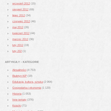
wrzesień 2012
(15)
sierpień 2012
(69)
lipiec 2012
(34)
czerwiec 2012
(46)
maj 2012
(26)
kwiecień 2012
(44)
marzec 2012
(36)
luty 2012
(19)
luty 202
(1)
ARTYKUŁY – KATEGORIE
Aktualności
(4 753)
Biuletyn KIP
(19)
Edukacja, kultura, sztuka
(2 064)
Gospodarka i ekonomia
(1 120)
Historia
(1 053)
Inne tematy
(376)
Książki
(71)