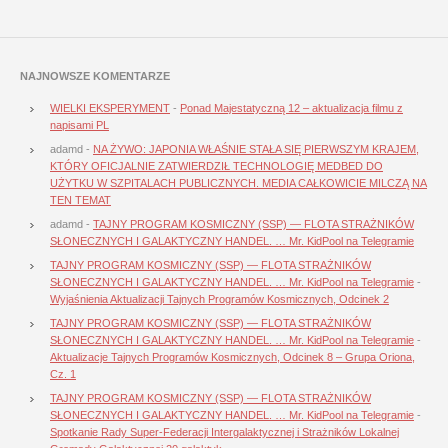
NAJNOWSZE KOMENTARZE
WIELKI EKSPERYMENT
-
Ponad Majestatyczną 12 – aktualizacja filmu z
napisami PL
adamd
-
NA ŻYWO: JAPONIA WŁAŚNIE STAŁA SIĘ PIERWSZYM KRAJEM,
KTÓRY OFICJALNIE ZATWIERDZIŁ TECHNOLOGIĘ MEDBED DO
UŻYTKU W SZPITALACH PUBLICZNYCH. MEDIA CAŁKOWICIE MILCZĄ NA
TEN TEMAT
adamd
-
TAJNY PROGRAM KOSMICZNY (SSP) — FLOTA STRAŻNIKÓW
SŁONECZNYCH I GALAKTYCZNY HANDEL. … Mr. KidPool na Telegramie
TAJNY PROGRAM KOSMICZNY (SSP) — FLOTA STRAŻNIKÓW
SŁONECZNYCH I GALAKTYCZNY HANDEL. … Mr. KidPool na Telegramie
-
Wyjaśnienia Aktualizacji Tajnych Programów Kosmicznych, Odcinek 2
TAJNY PROGRAM KOSMICZNY (SSP) — FLOTA STRAŻNIKÓW
SŁONECZNYCH I GALAKTYCZNY HANDEL. … Mr. KidPool na Telegramie
-
Aktualizacje Tajnych Programów Kosmicznych, Odcinek 8 – Grupa Oriona,
Cz. 1
TAJNY PROGRAM KOSMICZNY (SSP) — FLOTA STRAŻNIKÓW
SŁONECZNYCH I GALAKTYCZNY HANDEL. … Mr. KidPool na Telegramie
-
Spotkanie Rady Super-Federacji Intergalaktycznej i Strażników Lokalnej