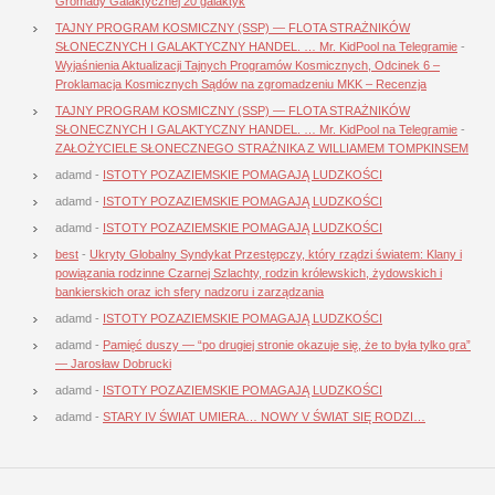
Gromady Galaktycznej 20 galaktyk
TAJNY PROGRAM KOSMICZNY (SSP) — FLOTA STRAŻNIKÓW
SŁONECZNYCH I GALAKTYCZNY HANDEL. … Mr. KidPool na Telegramie
-
Wyjaśnienia Aktualizacji Tajnych Programów Kosmicznych, Odcinek 6 –
Proklamacja Kosmicznych Sądów na zgromadzeniu MKK – Recenzja
TAJNY PROGRAM KOSMICZNY (SSP) — FLOTA STRAŻNIKÓW
SŁONECZNYCH I GALAKTYCZNY HANDEL. … Mr. KidPool na Telegramie
-
ZAŁOŻYCIELE SŁONECZNEGO STRAŻNIKA Z WILLIAMEM TOMPKINSEM
adamd
-
ISTOTY POZAZIEMSKIE POMAGAJĄ LUDZKOŚCI
adamd
-
ISTOTY POZAZIEMSKIE POMAGAJĄ LUDZKOŚCI
adamd
-
ISTOTY POZAZIEMSKIE POMAGAJĄ LUDZKOŚCI
best
-
Ukryty Globalny Syndykat Przestępczy, który rządzi światem: Klany i
powiązania rodzinne Czarnej Szlachty, rodzin królewskich, żydowskich i
bankierskich oraz ich sfery nadzoru i zarządzania
adamd
-
ISTOTY POZAZIEMSKIE POMAGAJĄ LUDZKOŚCI
adamd
-
Pamięć duszy — “po drugiej stronie okazuje się, że to była tylko gra”
— Jarosław Dobrucki
adamd
-
ISTOTY POZAZIEMSKIE POMAGAJĄ LUDZKOŚCI
adamd
-
STARY IV ŚWIAT UMIERA… NOWY V ŚWIAT SIĘ RODZI…