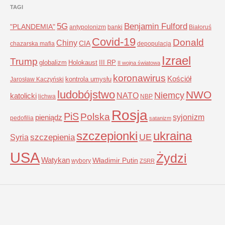
TAGI
5G
Benjamin Fulford
"PLANDEMIA"
antypolonizm
banki
Białoruś
Covid-19
Donald
Chiny
CIA
chazarska mafia
depopulacja
Izrael
Trump
globalizm
Holokaust
III RP
II wojna światowa
koronawirus
Kościół
kontrola umysłu
Jarosław Kaczyński
ludobójstwo
NWO
Niemcy
NATO
katolicki
lichwa
NBP
Rosja
PiS
Polska
syjonizm
pieniądz
pedofilia
satanizm
szczepionki
ukraina
UE
Syria
szczepienia
USA
Żydzi
Watykan
Władimir Putin
wybory
ZSRR