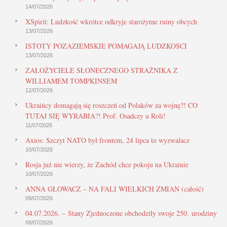
14/07/2026
XSpirit: Ludzkość wkrótce odkryje starożytne ruiny obcych
13/07/2026
ISTOTY POZAZIEMSKIE POMAGAJĄ LUDZKOŚCI
13/07/2026
ZAŁOŻYCIELE SŁONECZNEGO STRAŻNIKA Z
WILLIAMEM TOMPKINSEM
12/07/2026
Ukraińcy domagają się roszczeń od Polaków za wojnę?! CO
TUTAJ SIĘ WYRABIA?! Prof. Osadczy u Roli!
11/07/2026
Axios: Szczyt NATO był frontem, 24 lipca to wyzwalacz
10/07/2026
Rosja już nie wierzy, że Zachód chce pokoju na Ukrainie
10/07/2026
ANNA GŁOWACZ – NA FALI WIELKICH ZMIAN (całość)
09/07/2026
04.07.2026. – Stany Zjednoczone obchodziły swoje 250. urodziny
08/07/2026