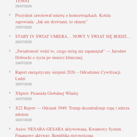
TEMAT
29/07/2026
Prezydent zawetował ustawę o homozwiązkach. Kotula
zapowiada: „Jak nie drzwiami, to oknem”
23/07/2026
STARY IV ŚWIAT UMIERA… NOWY V ŚWIAT SIĘ RODZI…
20/07/2026
„Świadomość widzi to, czego mózg nie zapamiętał” — Jarosław
Dobrucki o życiu po śmierci klinicznej
19/07/2026
Raport energetyczny sierpień 2026 – Odrodzenie Cywilizacji
Ludzi
18/07/2026
XSpirit: Piramida Globalnej Władzy
16/07/2026
X22 Report — Odcinek 3949: Trump decentralizuje ropę i uderza
młotem
16/07/2026
Axios: NESARA-GESARA aktywowana, Kwantowy System
Finansowy aktywny, Republika przywrócona