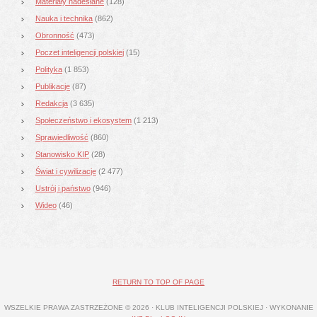
Materiały nadesłane
(128)
Nauka i technika
(862)
Obronność
(473)
Poczet inteligencji polskiej
(15)
Polityka
(1 853)
Publikacje
(87)
Redakcja
(3 635)
Społeczeństwo i ekosystem
(1 213)
Sprawiedliwość
(860)
Stanowisko KIP
(28)
Świat i cywilizacje
(2 477)
Ustrój i państwo
(946)
Wideo
(46)
RETURN TO TOP OF PAGE
WSZELKIE PRAWA ZASTRZEŻONE © 2026 · KLUB INTELIGENCJI POLSKIEJ · WYKONANIE