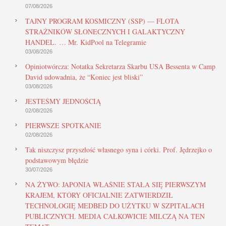
07/08/2026
TAJNY PROGRAM KOSMICZNY (SSP) — FLOTA
STRAŻNIKÓW SŁONECZNYCH I GALAKTYCZNY
HANDEL. … Mr. KidPool na Telegramie
03/08/2026
Opiniotwórcza: Notatka Sekretarza Skarbu USA Bessenta w Camp
David udowadnia, że “Koniec jest bliski”
03/08/2026
JESTEŚMY JEDNOŚCIĄ
02/08/2026
PIERWSZE SPOTKANIE
02/08/2026
Tak niszczysz przyszłość własnego syna i córki. Prof. Jędrzejko o
podstawowym błędzie
30/07/2026
NA ŻYWO: JAPONIA WŁAŚNIE STAŁA SIĘ PIERWSZYM
KRAJEM, KTÓRY OFICJALNIE ZATWIERDZIŁ
TECHNOLOGIĘ MEDBED DO UŻYTKU W SZPITALACH
PUBLICZNYCH. MEDIA CAŁKOWICIE MILCZĄ NA TEN