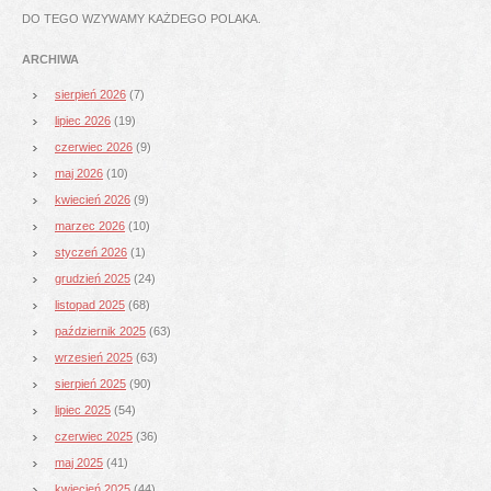
DO TEGO WZYWAMY KAŻDEGO POLAKA.
ARCHIWA
sierpień 2026
(7)
lipiec 2026
(19)
czerwiec 2026
(9)
maj 2026
(10)
kwiecień 2026
(9)
marzec 2026
(10)
styczeń 2026
(1)
grudzień 2025
(24)
listopad 2025
(68)
październik 2025
(63)
wrzesień 2025
(63)
sierpień 2025
(90)
lipiec 2025
(54)
czerwiec 2025
(36)
maj 2025
(41)
kwiecień 2025
(44)