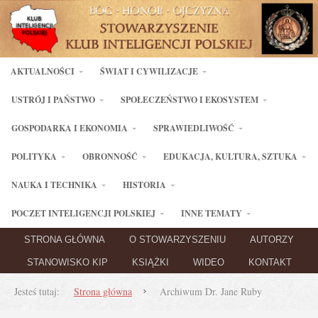
AKTUALNOŚCI
ŚWIAT I CYWILIZACJE
USTRÓJ I PAŃSTWO
SPOŁECZEŃSTWO I EKOSYSTEM
GOSPODARKA I EKONOMIA
SPRAWIEDLIWOŚĆ
POLITYKA
OBRONNOŚĆ
EDUKACJA, KULTURA, SZTUKA
NAUKA I TECHNIKA
HISTORIA
POCZET INTELIGENCJI POLSKIEJ
INNE TEMATY
STRONA GŁÓWNA
O STOWARZYSZENIU
AUTORZY
STANOWISKO KIP
KSIĄŻKI
WIDEO
KONTAKT
Jesteś tutaj:
Strona główna
Archiwum Dr. Jane Ruby