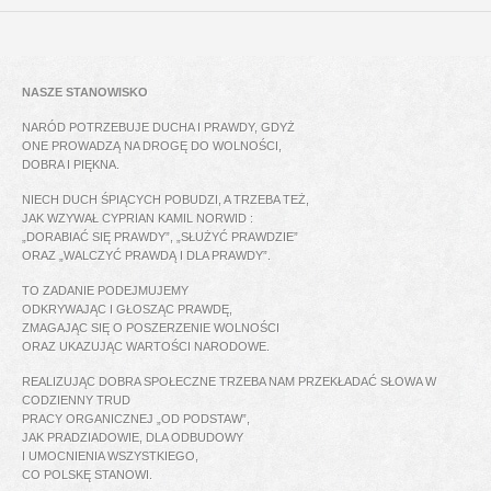
NASZE STANOWISKO
NARÓD POTRZEBUJE DUCHA I PRAWDY, GDYŻ
ONE PROWADZĄ NA DROGĘ DO WOLNOŚCI,
DOBRA I PIĘKNA.
NIECH DUCH ŚPIĄCYCH POBUDZI, A TRZEBA TEŻ,
JAK WZYWAŁ CYPRIAN KAMIL NORWID :
„DORABIAĆ SIĘ PRAWDY”, „SŁUŻYĆ PRAWDZIE”
ORAZ „WALCZYĆ PRAWDĄ I DLA PRAWDY”.
TO ZADANIE PODEJMUJEMY
ODKRYWAJĄC I GŁOSZĄC PRAWDĘ,
ZMAGAJĄC SIĘ O POSZERZENIE WOLNOŚCI
ORAZ UKAZUJĄC WARTOŚCI NARODOWE.
REALIZUJĄC DOBRA SPOŁECZNE TRZEBA NAM PRZEKŁADAĆ SŁOWA W
CODZIENNY TRUD
PRACY ORGANICZNEJ „OD PODSTAW”,
JAK PRADZIADOWIE, DLA ODBUDOWY
I UMOCNIENIA WSZYSTKIEGO,
CO POLSKĘ STANOWI.